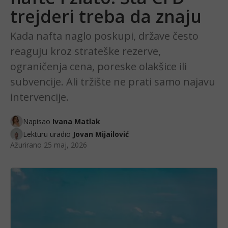
trejderi treba da znaju
Kada nafta naglo poskupi, države često
reaguju kroz strateške rezerve,
ograničenja cena, poreske olakšice ili
subvencije. Ali tržište ne prati samo najavu
intervencije.
Napisao
Ivana Matlak
Lekturu uradio
Jovan Mijailović
Ažurirano
25 maj, 2026