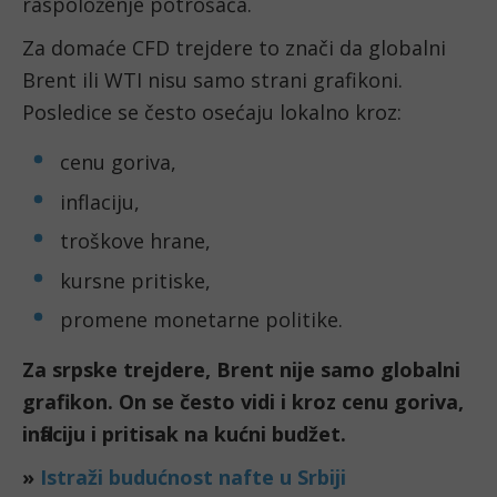
raspoloženje potrošača.
Za domaće CFD trejdere to znači da globalni
Brent ili WTI nisu samo strani grafikoni.
Posledice se često osećaju lokalno kroz:
cenu goriva,
inflaciju,
troškove hrane,
kursne pritiske,
promene monetarne politike.
Za srpske trejdere, Brent nije samo globalni
grafikon. On se često vidi i kroz cenu goriva,
inflaciju i pritisak na kućni budžet.
»
Istraži budućnost nafte u Srbiji