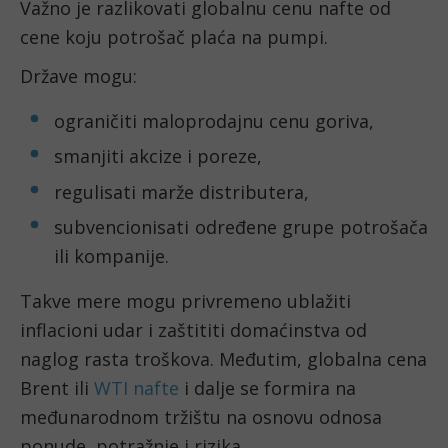
Važno je razlikovati globalnu cenu nafte od
cene koju potrošač plaća na pumpi.
Države mogu:
ograničiti maloprodajnu cenu goriva,
smanjiti akcize i poreze,
regulisati marže distributera,
subvencionisati određene grupe potrošača
ili kompanije.
Takve mere mogu privremeno ublažiti
inflacioni udar i zaštititi domaćinstva od
naglog rasta troškova. Međutim, globalna cena
Brent ili
WTI nafte
i dalje se formira na
međunarodnom tržištu na osnovu odnosa
ponude, potražnje i rizika.