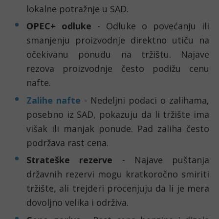
lokalne potražnje u SAD.
OPEC+ odluke
- Odluke o povećanju ili
smanjenju proizvodnje direktno utiču na
očekivanu ponudu na tržištu. Najave
rezova proizvodnje često podižu cenu
nafte.
Zalihe nafte
- Nedeljni podaci o zalihama,
posebno iz SAD, pokazuju da li tržište ima
višak ili manjak ponude. Pad zaliha često
podržava rast cena.
Strateške rezerve
- Najave puštanja
državnih rezervi mogu kratkoročno smiriti
tržište, ali trejderi procenjuju da li je mera
dovoljno velika i održiva.