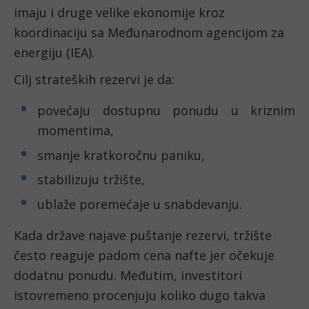
imaju i druge velike ekonomije kroz
koordinaciju sa Međunarodnom agencijom za
energiju (IEA).
Cilj strateških rezervi je da:
povećaju dostupnu ponudu u kriznim
momentima,
smanje kratkoročnu paniku,
stabilizuju tržište,
ublaže poremećaje u snabdevanju.
Kada države najave puštanje rezervi, tržište
često reaguje padom cena nafte jer očekuje
dodatnu ponudu. Međutim, investitori
istovremeno procenjuju koliko dugo takva