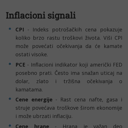
Inflacioni signali
CPI
- Indeks potrošačkih cena pokazuje
koliko brzo rastu troškovi života. Viši CPI
može povećati očekivanja da će kamate
ostati visoke.
PCE
- Inflacioni indikator koji američki FED
posebno prati. Često ima snažan uticaj na
dolar, zlato i tržišna očekivanja o
kamatama.
Cene energije
- Rast cena nafte, gasa i
struje povećava troškove širom ekonomije
i može ubrzati inflaciju.
Cene hrane
- Hrana je važan deo