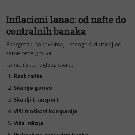
Inflacioni lanac: od nafte do
centralnih banaka
Energetski šokovi imaju mnogo širi uticaj od
same cene goriva.
Lanac često izgleda ovako:
Rast nafte
Skuplje gorivo
Skuplji transport
Viši troškovi kompanija
Viša inflacija
Pritisak na centralne banke