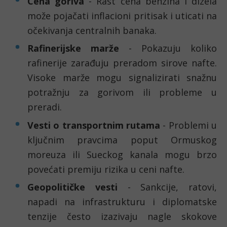
Cena goriva
- Rast cena benzina i dizela
može pojačati inflacioni pritisak i uticati na
očekivanja centralnih banaka.
Rafinerijske marže
- Pokazuju koliko
rafinerije zarađuju preradom sirove nafte.
Visoke marže mogu signalizirati snažnu
potražnju za gorivom ili probleme u
preradi.
Vesti o transportnim rutama
- Problemi u
ključnim pravcima poput Ormuskog
moreuza ili Sueckog kanala mogu brzo
povećati premiju rizika u ceni nafte.
Geopolitičke vesti
- Sankcije, ratovi,
napadi na infrastrukturu i diplomatske
tenzije često izazivaju nagle skokove