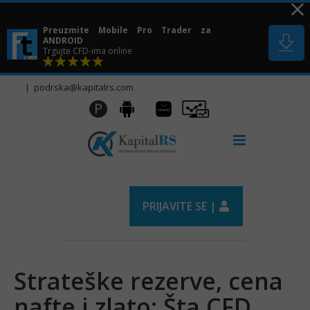
Skip
to
Preuzmite Mobile Pro Trader za
content
ANDROID
Trgujte CFD-ima online
|
podrska@kapitalrs.com
Huawei
Pro
P
Android
AppGallery
Trader
PRIJAVITE SE |
Strateške rezerve, cena
nafte i zlato: Šta CFD