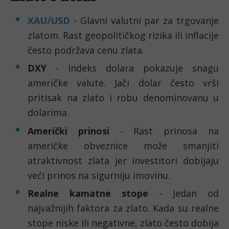
XAU/USD
- Glavni valutni par za trgovanje
zlatom. Rast geopolitičkog rizika ili inflacije
često podržava cenu zlata.
DXY
- Indeks dolara pokazuje snagu
američke valute. Jači dolar često vrši
pritisak na zlato i robu denominovanu u
dolarima.
Američki prinosi
- Rast prinosa na
američke obveznice može smanjiti
atraktivnost zlata jer investitori dobijaju
veći prinos na sigurniju imovinu.
Realne kamatne stope
- Jedan od
najvažnijih faktora za zlato. Kada su realne
stope niske ili negativne, zlato često dobija