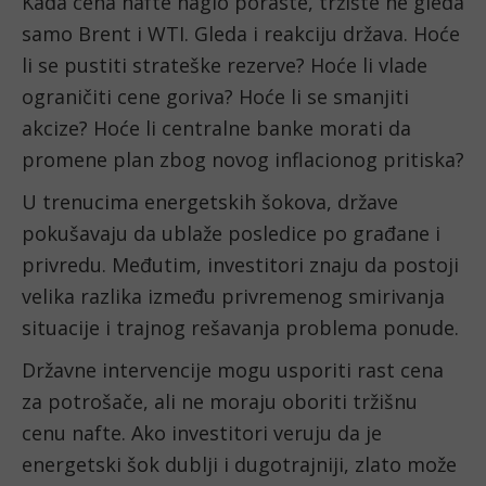
Kada cena nafte naglo poraste, tržište ne gleda
samo Brent i WTI. Gleda i reakciju država. Hoće
li se pustiti strateške rezerve? Hoće li vlade
ograničiti cene goriva? Hoće li se smanjiti
akcize? Hoće li centralne banke morati da
promene plan zbog novog inflacionog pritiska?
U trenucima energetskih šokova, države
pokušavaju da ublaže posledice po građane i
privredu. Međutim, investitori znaju da postoji
velika razlika između privremenog smirivanja
situacije i trajnog rešavanja problema ponude.
Državne intervencije mogu usporiti rast cena
za potrošače, ali ne moraju oboriti tržišnu
cenu nafte. Ako investitori veruju da je
energetski šok dublji i dugotrajniji, zlato može