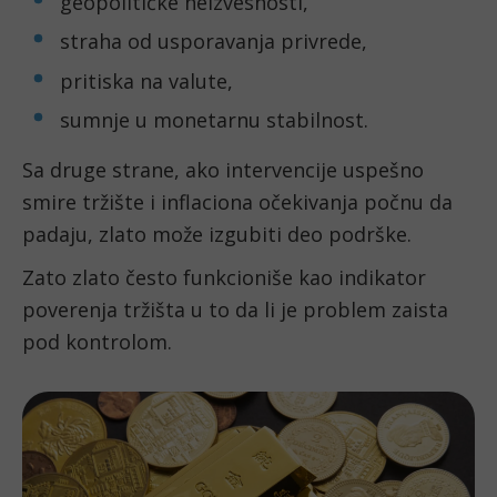
geopolitičke neizvesnosti,
straha od usporavanja privrede,
pritiska na valute,
sumnje u monetarnu stabilnost.
Sa druge strane, ako intervencije uspešno
smire tržište i inflaciona očekivanja počnu da
padaju, zlato može izgubiti deo podrške.
Zato zlato često funkcioniše kao indikator
poverenja tržišta u to da li je problem zaista
pod kontrolom.