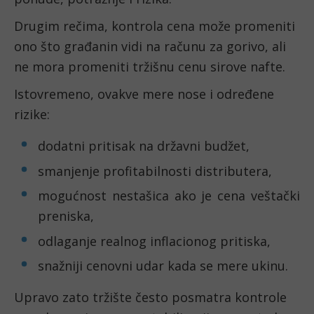
Drugim rečima, kontrola cena može promeniti
ono što građanin vidi na računu za gorivo, ali
ne mora promeniti tržišnu cenu sirove nafte.
Istovremeno, ovakve mere nose i određene
rizike:
dodatni pritisak na državni budžet,
smanjenje profitabilnosti distributera,
mogućnost nestašica ako je cena veštački
preniska,
odlaganje realnog inflacionog pritiska,
snažniji cenovni udar kada se mere ukinu.
Upravo zato tržište često posmatra kontrole