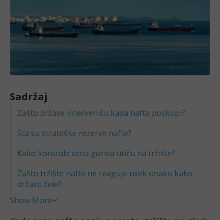
Sadržaj
Zašto države intervenišu kada nafta poskupi?
Šta su strateške rezerve nafte?
Kako kontrole cena goriva utiču na tržište?
Zašto tržište nafte ne reaguje uvek onako kako
države žele?
Show More