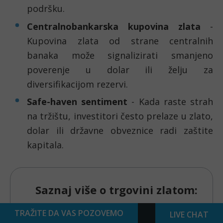
podršku.
Centralnobankarska kupovina zlata
-
Kupovina zlata od strane centralnih
banaka može signalizirati smanjeno
poverenje u dolar ili želju za
diversifikacijom rezervi.
Safe-haven sentiment
- Kada raste strah
na tržištu, investitori često prelaze u zlato,
dolar ili državne obveznice radi zaštite
kapitala.
TRAŽITE DA VAS POZOVEMO
LIVE CHAT