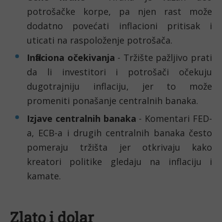
potrošačke korpe, pa njen rast može
dodatno povećati inflacioni pritisak i
uticati na raspoloženje potrošača.
Inflaciona očekivanja
- Tržište pažljivo prati
da li investitori i potrošači očekuju
dugotrajniju inflaciju, jer to može
promeniti ponašanje centralnih banaka.
Izjave centralnih banaka
- Komentari FED-
a, ECB-a i drugih centralnih banaka često
pomeraju tržišta jer otkrivaju kako
kreatori politike gledaju na inflaciju i
kamate.
Zlato i dolar