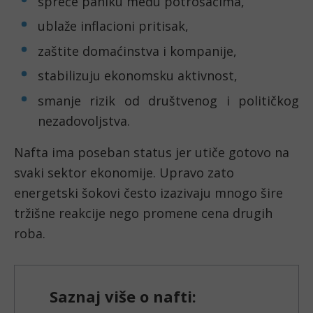
spreče paniku među potrošačima,
ublaže inflacioni pritisak,
zaštite domaćinstva i kompanije,
stabilizuju ekonomsku aktivnost,
smanje rizik od društvenog i političkog
nezadovoljstva.
Nafta ima poseban status jer utiče gotovo na
svaki sektor ekonomije. Upravo zato
energetski šokovi često izazivaju mnogo šire
tržišne reakcije nego promene cena drugih
roba.