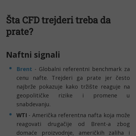
Šta CFD trejderi treba da
prate?
Naftni signali
Brent
- Globalni referentni benchmark za
cenu nafte. Trejderi ga prate jer često
najbrže pokazuje kako tržište reaguje na
geopolitičke rizike i promene u
snabdevanju.
WTI
- Američka referentna nafta koja može
reagovati drugačije od Brent-a zbog
domaće proizvodnje, američkih zaliha i