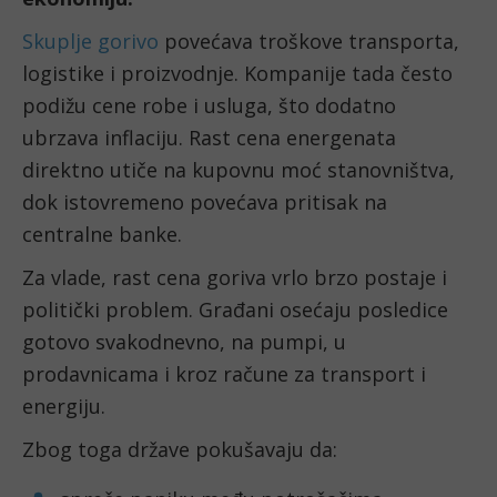
Skuplje gorivo
povećava troškove transporta,
logistike i proizvodnje. Kompanije tada često
podižu cene robe i usluga, što dodatno
ubrzava inflaciju. Rast cena energenata
direktno utiče na kupovnu moć stanovništva,
dok istovremeno povećava pritisak na
centralne banke.
Za vlade, rast cena goriva vrlo brzo postaje i
politički problem. Građani osećaju posledice
gotovo svakodnevno, na pumpi, u
prodavnicama i kroz račune za transport i
energiju.
Zbog toga države pokušavaju da: