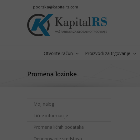
Skip
|
podrska@kapitalrs.com
to
content
Otvorite račun
Proizvodi za trgovanje
Promena lozinke
Moj nalog
Lične informacije
Promena ličnih podataka
Deponovanje sredstava