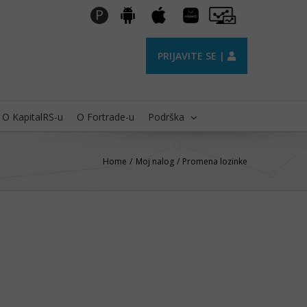
Huawei
Pro
P
Android
Apple
AppGallery
Trader
PRIJAVITE SE |
O KapitalRS-u
O Fortrade-u
Podrška
Home
Moj nalog
Promena lozinke