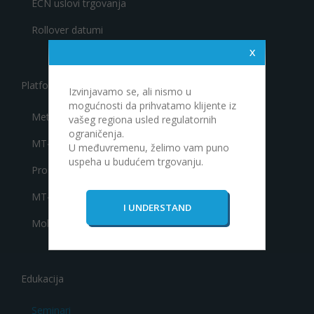
ECN uslovi trgovanja
Rollover datumi
Platforme za trgovanje
Izvinjavamo se, ali nismo u
mogućnosti da prihvatamo klijente iz
Meta Trader 4
vašeg regiona usled regulatornih
ograničenja.
MT4 Mobile
U međuvremenu, želimo vam puno
uspeha u budućem trgovanju.
Pro Trader
MT4 Web
Mobile Pro Trader
Edukacija
Seminari