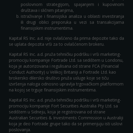
poslovnom strategijom, spajanjem i kupovinom
društava i sličnim pitanjima,
istraživanje i finansijska analiza u oblasti investiranja
ili drugi oblici preporuka u vezi sa transakcijama
finansijskim instrumentima.
Kapital RS Inc. a.d. nije ovlašćeno da prima depozite tako da
se uplata depozita vrši za to ovlašćenom brokeru.
Kapital RS Inc. a.d. pruža tehničku podršku i vrši marketing-
promociju kompanije Fortrade Ltd. sa sedištem u Londonu,
koja je autorizovana i regulisana od strane FCA (Financial
Conduct Authority) u Velikoj Britaniji a Fortrade Ltd. kao
brokersko dilersko društvo pruža usluge koje se tiču
izvršenja naloga odnosno upravlja trgovačkom platformom
na kojoj se trguje finansijskim instrumentima.
Kapital RS Inc. a.d. pruža tehničku podršku i vrši marketing-
promociju kompanije Fort Securities Australia Pty Ltd. sa
sedištem u Sidneju, koja je registrovana od strane
Australian Securities & Investments Commission u Australiji
koja je deo Fortrade grupe tako da se primenjuju isti uslovi
poslovanja.