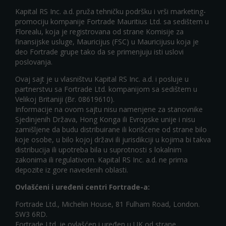
Kapital RS Inc. a.d. pruža tehničku podršku i vrši marketing-
promociju kompanije Fortrade Mauritius Ltd. sa sedištem u
Florealu, koja je registrovana od strane Komisije za
finansijske usluge, Mauricijus (FSC) u Mauricijusu koja je
deo Fortrade grupe tako da se primenjuju isti uslovi
poslovanja.
Ovaj sajt je u vlasništvu Kapital RS Inc. a.d. i posluje u
partnerstvu sa Fortrade Ltd. kompanijom sa sedištem u
Velikoj Britaniji (Br. 08619610).
Informacije na ovom sajtu nisu namenjene za stanovnike
Sjedinjenih Država, Hong Konga ili Evropske unije i nisu
zamišljene da budu distribuirane ili korišćene od strane bilo
koje osobe, u bilo kojoj državi ili jurisdikciji u kojima bi takva
distribucija ili upotreba bila u suprotnosti s lokalnim
zakonima ili regulativom. Kapital RS Inc. a.d. ne prima
depozite iz gore navedenih oblasti.
Ovlašćeni i uređeni centri Fortrade-a:
Fortrade Ltd., Michelin House, 81 Fulham Road, London.
SW3 6RD.
Fortrade Ltd. je ovlašćen i uređen u UK od strane