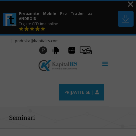
Skip
to
Preuzmite Mobile Pro Trader za
content
ANDROID
Trgujte CFD-ima online
|
podrska@kapitalrs.com
Huawei
Pro
P
Android
AppGallery
Trader
PRIJAVITE SE |
Seminari