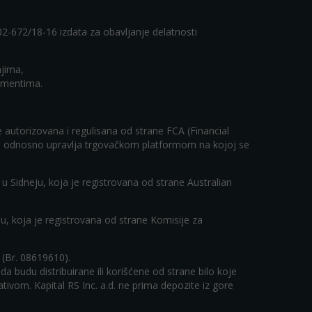
-02-672/18-16 izdata za obavljanje delatnosti
njima,
rumentima.
 autorizovana i regulisana od strane FCA (Financial
loga odnosno upravlja trgovačkom platformom na kojoj se
 u Sidneju, koja je registrovana od strane Australian
lu, koja je registrovana od strane Komisije za
i (Br. 08619610).
 budu distribuirane ili korišćene od strane bilo koje
ulativom. Kapital RS Inc. a.d. ne prima depozite iz gore