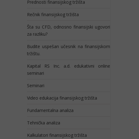
Prednosti finansijskog tržišta
Rečnik finansijskog tržišta
Šta su CFD, odnosno finansijski ugovori
za razliku?
Budite uspešan učesnik na finansijskom
tržištu.
Kapital RS Inc. a.d. edukativni online
seminari
Seminari
Video edukacija finansijskog tržišta
Fundamentalna analiza
Tehnička analiza
Kalkulatori finansijskog tržišta