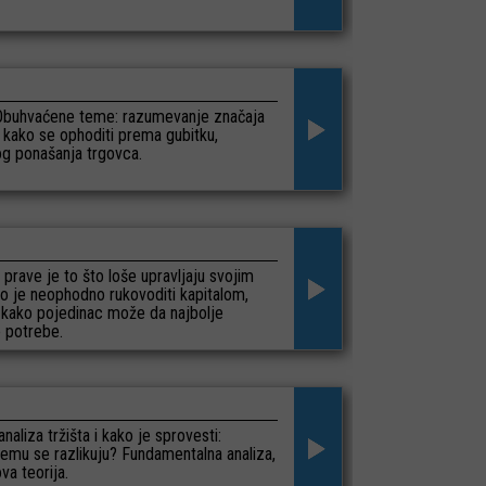
. Obuhvaćene teme: razumevanje značaja
, kako se ophoditi prema gubitku,
nog ponašanja trgovca.
prave je to što loše upravljaju svojim
što je neophodno rukovoditi kapitalom,
m, kako pojedinac može da najbolje
e potrebe.
naliza tržišta i kako je sprovesti:
čemu se razlikuju? Fundamentalna analiza,
va teorija.