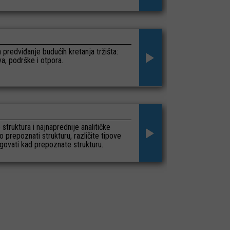
a predviđanje budućih kretanja tržišta:
va, podrške i otpora.
struktura i najnaprednije analitičke
 prepoznati strukturu, različite tipove
trgovati kad prepoznate strukturu.