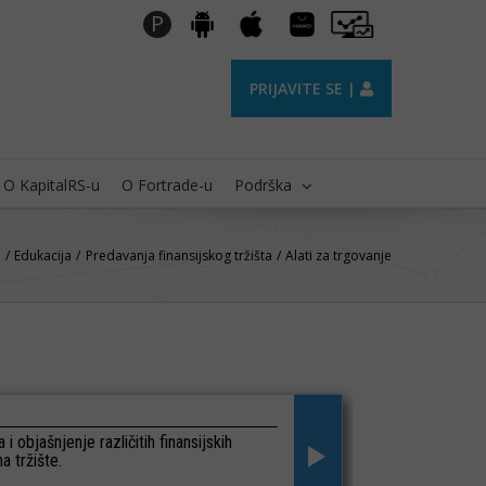
Huawei
Pro
P
Android
Apple
AppGallery
Trader
PRIJAVITE SE |
O KapitalRS-u
O Fortrade-u
Podrška
e
Edukacija
Predavanja finansijskog tržišta
Alati za trgovanje
 i objašnjenje različitih finansijskih
a tržište.