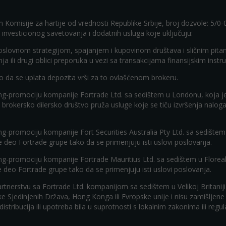
m Komisije za hartije od vrednosti Republike Srbije, broj dozvole: 5/0
 investicionog savetovanja i dodatnih usluga koje uključuju:
poslovnom strategijom, spajanjem i kupovinom društava i sličnim pita
ranja ili drugi oblici preporuka u vezi sa transakcijama finansijskim inst
ko da se uplata depozita vrši za to ovlašćenom brokeru.
eting-promociju kompanije Fortrade Ltd. sa sedištem u Londonu, koja je
kao brokersko dilersko društvo pruža usluge koje se tiču izvršenja na
ting-promociju kompanije Fort Securities Australia Pty Ltd. sa sedištem
e deo Fortrade grupe tako da se primenjuju isti uslovi poslovanja.
ting-promociju kompanije Fortrade Mauritius Ltd. sa sedištem u Florea
je deo Fortrade grupe tako da se primenjuju isti uslovi poslovanja.
u partnerstvu sa Fortrade Ltd. kompanijom sa sedištem u Velikoj Britanij
Sjedinjenih Država, Hong Konga ili Evropske unije i nisu zamišljene da
va distribucija ili upotreba bila u suprotnosti s lokalnim zakonima ili reg