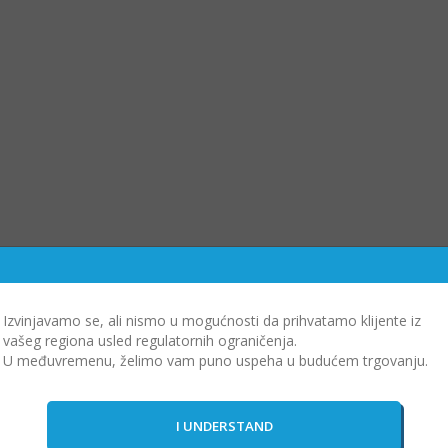
Izvinjavamo se, ali nismo u mogućnosti da prihvatamo klijente iz
vašeg regiona usled regulatornih ograničenja.
U međuvremenu, želimo vam puno uspeha u budućem trgovanju.