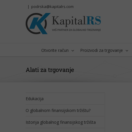
Skip
|
podrska@kapitalrs.com
to
content
Otvorite račun
Proizvodi za trgovanje
Alati za trgovanje
Edukacija
O globalnom finansijskom tržištu?
Istorija globalnog finansijskog tržišta