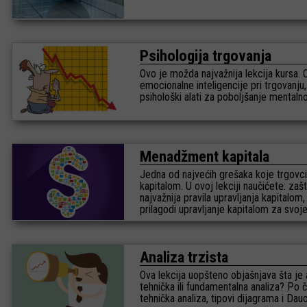
Psihologija trgovanja
Ovo je možda najvažnija lekcija kursa
emocionalne inteligencije pri trgovanju
psihološki alati za poboljšanje mental
Menadžment kapitala
Jedna od najvećih grešaka koje trgovci 
kapitalom. U ovoj lekciji naučićete: za
najvažnija pravila upravljanja kapitalo
prilagodi upravljanje kapitalom za svoj
Analiza trzista
Ova lekcija uopšteno objašnjava šta je a
tehnička ili fundamentalna analiza? Po 
tehnička analiza, tipovi dijagrama i Dauo