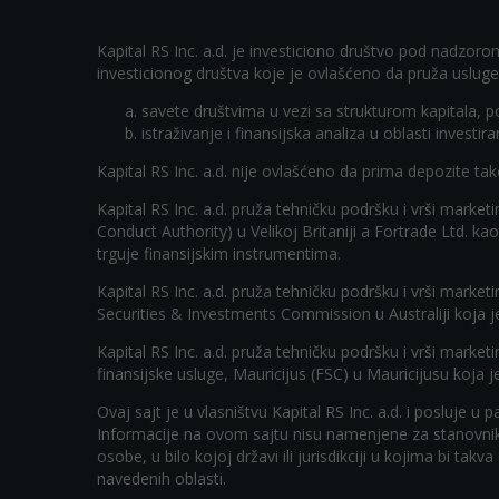
Kapital RS Inc. a.d. je investiciono društvo pod nadzoro
investicionog društva koje je ovlašćeno da pruža usluge
savete društvima u vezi sa strukturom kapitala, 
istraživanje i finansijska analiza u oblasti investi
Kapital RS Inc. a.d. nije ovlašćeno da prima depozite ta
Kapital RS Inc. a.d. pruža tehničku podršku i vrši mark
Conduct Authority) u Velikoj Britaniji a Fortrade Ltd. 
trguje finansijskim instrumentima.
Kapital RS Inc. a.d. pruža tehničku podršku i vrši marke
Securities & Investments Commission u Australiji koja j
Kapital RS Inc. a.d. pruža tehničku podršku i vrši marke
finansijske usluge, Mauricijus (FSC) u Mauricijusu koja 
Ovaj sajt je u vlasništvu Kapital RS Inc. a.d. i posluje 
Informacije na ovom sajtu nisu namenjene za stanovnike 
osobe, u bilo kojoj državi ili jurisdikciji u kojima bi tak
navedenih oblasti.