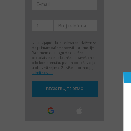
Nastavljajući dalje prihvatam
Slažem se
da primam važne novosti i promocije.
Razumem da mogu da otkažem
pretplatu na marketinška obaveštenja u
bilo kom trenutku putem podešavanja
u obaveštenjima. Za više informacija,
kliknite ovde
.