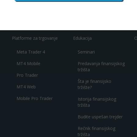
Platforme za trgovanje
Edukacija
O
Meta Trader 4
Seminari
MT4 Mobile
Predavanja finansijskog
tržišta
Pro Trader
Šta je finansijsko
MT4 Web
tržište?
Mobile Pro Trader
Istorija finansijskog
tržišta
Budite uspešan trejder
Rečnik finansijskog
tržišta