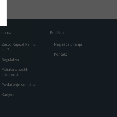
 nama
Podrška
Zašto Kapital RS Inc.
Najčešća pitanja
a.d.?
Kontakt
Regulativa
Politika o zaštiti
privatnosti
Povlačenje sredstava
Karijera