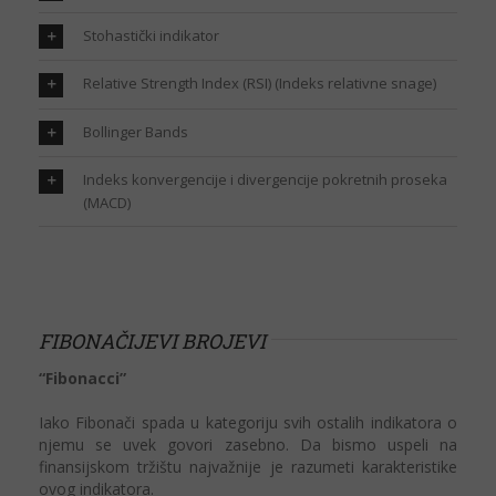
Stohastički indikator
Relative Strength Index (RSI) (Indeks relativne snage)
Bollinger Bands
Indeks konvergencije i divergencije pokretnih proseka
(MACD)
FIBONAČIJEVI BROJEVI
“Fibonacci”
Iako Fibonači spada u kategoriju svih ostalih indikatora o
njemu se uvek govori zasebno. Da bismo uspeli na
finansijskom tržištu najvažnije je razumeti karakteristike
ovog indikatora.