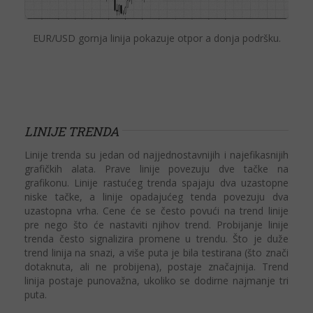
EUR/USD gornja linija pokazuje otpor a donja podršku.
LINIJE TRENDA
Linije trenda su jedan od najjednostavnijih i najefikasnijih
grafičkih alata. Prave linije povezuju dve tačke na
grafikonu. Linije rastućeg trenda spajaju dva uzastopne
niske tačke, a linije opadajućeg tenda povezuju dva
uzastopna vrha. Cene će se često povući na trend linije
pre nego što će nastaviti njihov trend. Probijanje linije
trenda često signalizira promene u trendu. Što je duže
trend linija na snazi, a više puta je bila testirana (što znači
dotaknuta, ali ne probijena), postaje značajnija. Trend
linija postaje punovažna, ukoliko se dodirne najmanje tri
puta.