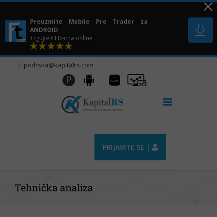
Skip
to
Preuzmite Mobile Pro Trader za
content
ANDROID
Trgujte CFD-ima online
|
podrska@kapitalrs.com
Huawei
Pro
P
Android
AppGallery
Trader
PRIJAVITE SE |
Tehnička analiza