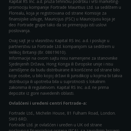
Kapital RS Inc. a.d. pruža tehničku podršku i vrši marketing-
promociju kompanije Fortrade Mauritius Ltd. sa sedištem u
Florealu, koja je registrovana od strane Komisije za
finansijske usluge, Mauricijus (FSC) u Mauricijusu koja je
deo Fortrade grupe tako da se primenjuju isti uslovi
poslovanja.
Ovaj sajt je u vlasništvu Kapital RS Inc. a.d. i posluje u
partnerstvu sa Fortrade Ltd. kompanijom sa sedištem u
Velikoj Britaniji (Br. 08619610).
Informacije na ovom sajtu nisu namenjene za stanovnike
Sjedinjenih Država, Hong Konga ili Evropske unije i nisu
zamišljene da budu distribuirane ili korišćene od strane bilo
koje osobe, u bilo kojoj državi ili jurisdikciji u kojima bi takva
distribucija ili upotreba bila u suprotnosti s lokalnim
zakonima ili regulativom. Kapital RS Inc. a.d. ne prima
depozite iz gore navedenih oblasti.
Ovlašćeni i uređeni centri Fortrade-a:
Fortrade Ltd., Michelin House, 81 Fulham Road, London.
SW3 6RD.
Fortrade Ltd. je ovlašćen i uređen u UK od strane
poslovnog finansijskog organa (FCA), sa zavodnim brojem