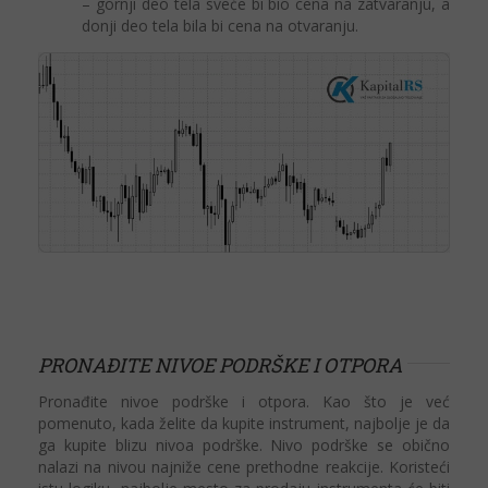
– gornji deo tela sveće bi bio cena na zatvaranju, a
donji deo tela bila bi cena na otvaranju.
PRONAĐITE NIVOE PODRŠKE I OTPORA
Pronađite nivoe podrške i otpora. Kao što je već
pomenuto, kada želite da kupite instrument, najbolje je da
ga kupite blizu nivoa podrške. Nivo podrške se obično
nalazi na nivou najniže cene prethodne reakcije. Koristeći