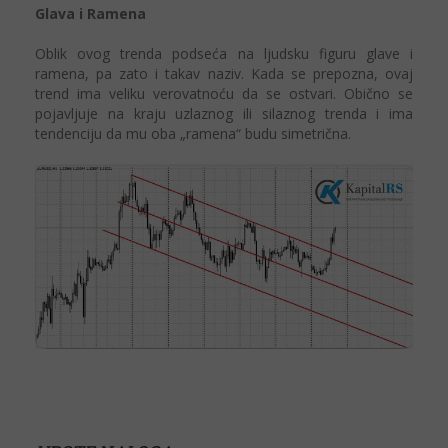
Glava i Ramena
Oblik ovog trenda podseća na ljudsku figuru glave i
ramena, pa zato i takav naziv. Kada se prepozna, ovaj
trend ima veliku verovatnoću da se ostvari. Obično se
pojavljuje na kraju uzlaznog ili silaznog trenda i ima
tendenciju da mu oba „ramena“ budu simetrična.