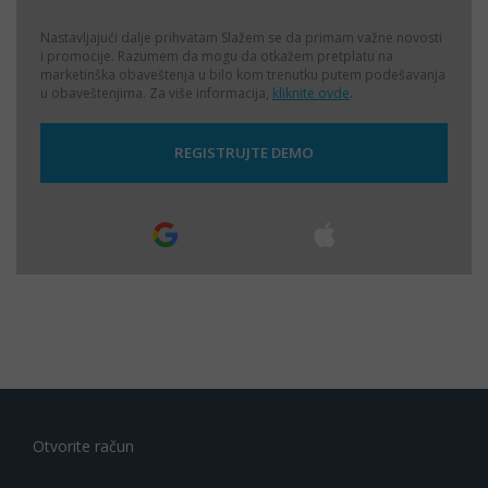
Nastavljajući dalje prihvatam
Slažem se da primam važne novosti
i promocije. Razumem da mogu da otkažem pretplatu na
marketinška obaveštenja u bilo kom trenutku putem podešavanja
u obaveštenjima. Za više informacija,
kliknite ovde
.
Otvorite račun