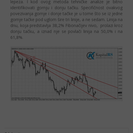
lepeza. I kod ovog metoda tehničke analize je bitno
identifikovati gornju i donju tačku. Specifičnost ovakvog
povezivanja gornje i donje tačke je u tome što se iz jedne
gornje tačke pod uglom šire tri linije, a ne sedam. Linija na
dnu, koja predstavlja 38,2% Fibonačijev nivo, prolazi kroz
donju tačku, a iznad nje se povlači linija na 50,0% i na
61,8%.