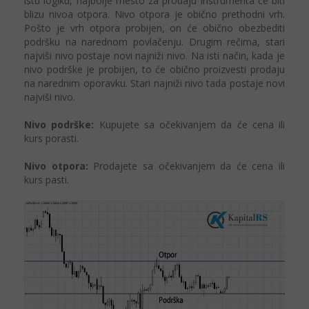
istu logiku, najbolje mesto za prodaju instrumenta će biti
blizu nivoa otpora. Nivo otpora je obično prethodni vrh.
Pošto je vrh otpora probijen, on će obično obezbediti
podršku na narednom povlačenju. Drugim rečima, stari
najviši nivo postaje novi najniži nivo. Na isti način, kada je
nivo podrške je probijen, to će obično proizvesti prodaju
na narednim oporavku. Stari najniži nivo tada postaje novi
najviši nivo.
Nivo podrške:
Kupujete sa očekivanjem da će cena ili
kurs porasti.
Nivo otpora:
Prodajete sa očekivanjem da će cena ili
kurs pasti.