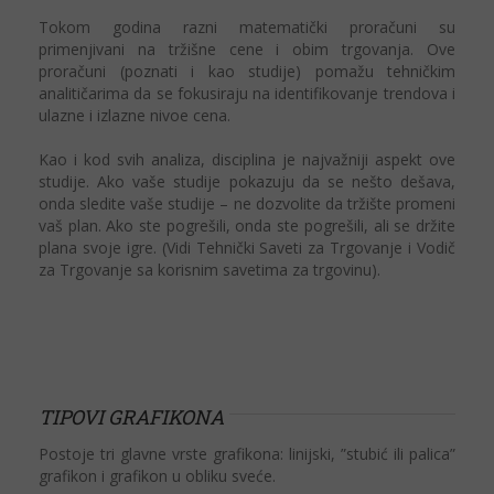
Tokom godina razni matematički proračuni su
primenjivani na tržišne cene i obim trgovanja. Ove
proračuni (poznati i kao studije) pomažu tehničkim
analitičarima da se fokusiraju na identifikovanje trendova i
ulazne i izlazne nivoe cena.
Kao i kod svih analiza, disciplina je najvažniji aspekt ove
studije. Ako vaše studije pokazuju da se nešto dešava,
onda sledite vaše studije – ne dozvolite da tržište promeni
vaš plan. Ako ste pogrešili, onda ste pogrešili, ali se držite
plana svoje igre. (Vidi Tehnički Saveti za Trgovanje i Vodič
za Trgovanje sa korisnim savetima za trgovinu).
TIPOVI GRAFIKONA
Postoje tri glavne vrste grafikona: linijski, ”stubić ili palica”
grafikon i grafikon u obliku sveće.