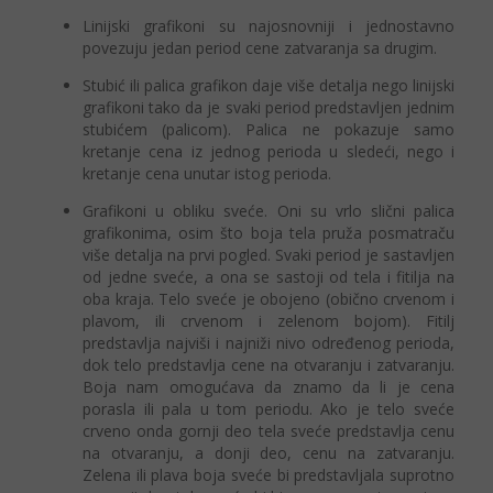
Linijski grafikoni su najosnovniji i jednostavno
povezuju jedan period cene zatvaranja sa drugim.
Stubić ili palica grafikon daje više detalja nego linijski
grafikoni tako da je svaki period predstavljen jednim
stubićem (palicom). Palica ne pokazuje samo
kretanje cena iz jednog perioda u sledeći, nego i
kretanje cena unutar istog perioda.
Grafikoni u obliku sveće. Oni su vrlo slični palica
grafikonima, osim što boja tela pruža posmatraču
više detalja na prvi pogled. Svaki period je sastavljen
od jedne sveće, a ona se sastoji od tela i fitilja na
oba kraja. Telo sveće je obojeno (obično crvenom i
plavom, ili crvenom i zelenom bojom). Fitilj
predstavlja najviši i najniži nivo određenog perioda,
dok telo predstavlja cene na otvaranju i zatvaranju.
Boja nam omogućava da znamo da li je cena
porasla ili pala u tom periodu. Ako je telo sveće
crveno onda gornji deo tela sveće predstavlja cenu
na otvaranju, a donji deo, cenu na zatvaranju.
Zelena ili plava boja sveće bi predstavljala suprotno