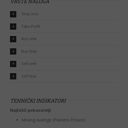
VRSTE NALOGA
Stop Loss
Take Profit
Buy Limit
Buy Stop
Sell Limit
Sell Stop
TEHNIČKI INDIKATORI
Najčešći pokazatelji
Moving Avarege (Pokretni Proseci)