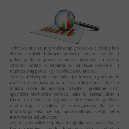
Tehnička analiza je proučavanje podataka o tržištu kao
što su istorijski i aktuelni podaci o cenama i obimu u
pokušaju da se predvide buduće aktivnosti na tržištu.
Istorijski podaci o cenama su najčešće korišćeni i
najdostupniji podaci koji su uključeni u analizu.
Istorijski tržišni podaci se sačuvaju i formiraju grafikone iz
različitih vremenskih perioda. Trejder koji koristi tehničku
analizu može da analizira različite grafikone kroz
specifične vremenske periode, kako bi izabrao ulazni i
izlazni nivo cena za trgovanje. Proučavajući grafikon,
osoba koja ih analizira je u mogućnosti da dobije
informaciju kako će se, najverovatnije, kretati cena
instrumenta u budućnosti.
Koji metod analize će pokazati najbolje rezultate večna je
tema rasprave između fundamentalista i tehničkih