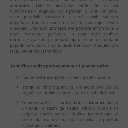
analitičara. Tehnički analitičari tvrde da su svi
fundamentalni događaji već ugrađeni u cenu, pa tako,
osim prirodnih katastrofa i neočekivanih svetskih
događaja, trenutna cena na tržištu pokazuje tržišno
očekivanu vrednost uzimajući sve poznate informacije u
obzir. Poštovaoci grafikona u stvari traže šablone
(formacije grafikona) ili ponavljanja u kretanju cena da bi
pogodili verovatan ishod budućih trendova cena. Jednom
rečju, oni istražuju trendove.
Tehnička analiza podrazumeva tri glavne tačke:
Fundamentalni događaji su već ugrađeni u cenu
Istorija se obično ponavlja. Pronađite ono što se
događalo u prošlosti i projektujte to na budućnost.
Trendovi su ključ – utvrdite da li se instrument kreće
u trendu, a zatim ga sledite. Obično postoje tri
varijante: naviše, naniže ili bočno. Jednom kada je
tip trenda ustanovljen, polazna tačka za početak
trgovanja je izabrana.