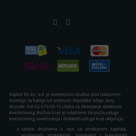
Kapital RS Inc. a.d. je investiciono društvo pod nadzorom
Komisije za hartije od vrednosti Republike Srbije, broj
dozvole: 5/0-02-672/18-16 izdata za obavljanje delatnosti
investicionog društva koje je ovlašćeno da pruža usluge
investicionog savetovanja i dodatnih usluga koje uključuju:
savete društvima u vezi sa strukturom kapitala,
poslovnom strategijom, spajanjem i kupovinom