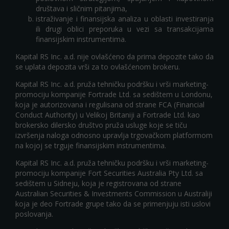
društava i sličnim pitanjima,
istraživanje i finansijska analiza u oblasti investiranja
ili drugi oblici preporuka u vezi sa transakcijama
finansijskim instrumentima.
Kapital RS Inc. a.d. nije ovlašćeno da prima depozite tako da
se uplata depozita vrši za to ovlašćenom brokeru.
Kapital RS Inc. a.d. pruža tehničku podršku i vrši marketing-
promociju kompanije Fortrade Ltd. sa sedištem u Londonu,
koja je autorizovana i regulisana od strane FCA (Financial
Conduct Authority) u Velikoj Britaniji a Fortrade Ltd. kao
brokersko dilersko društvo pruža usluge koje se tiču
izvršenja naloga odnosno upravlja trgovačkom platformom
na kojoj se trguje finansijskim instrumentima.
Kapital RS Inc. a.d. pruža tehničku podršku i vrši marketing-
promociju kompanije Fort Securities Australia Pty Ltd. sa
sedištem u Sidneju, koja je registrovana od strane
Australian Securities & Investments Commission u Australiji
koja je deo Fortrade grupe tako da se primenjuju isti uslovi
poslovanja.