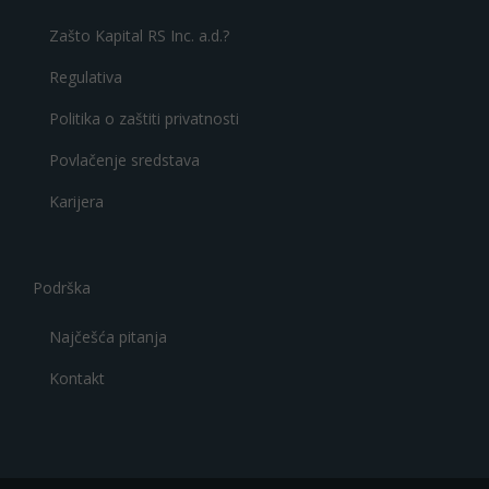
Zašto Kapital RS Inc. a.d.?
Regulativa
Politika o zaštiti privatnosti
Povlačenje sredstava
Karijera
Podrška
Najčešća pitanja
Kontakt