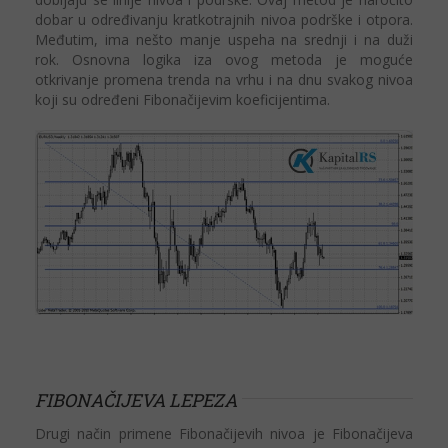
dobar u određivanju kratkotrajnih nivoa podrške i otpora.
Međutim, ima nešto manje uspeha na srednji i na duži
rok. Osnovna logika iza ovog metoda je moguće
otkrivanje promena trenda na vrhu i na dnu svakog nivoa
koji su određeni Fibonačijevim koeficijentima.
FIBONAČIJEVA LEPEZA
Drugi način primene Fibonačijevih nivoa je Fibonačijeva