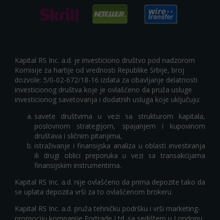
Kapital RS Inc. a.d. je investiciono društvo pod nadzorom
Komisije za hartije od vrednosti Republike Srbije, broj
dozvole: 5/0-02-672/18-16 izdata za obavljanje delatnosti
investicionog društva koje je ovlašćeno da pruža usluge
investicionog savetovanja i dodatnih usluga koje uključuju:
savete društvima u vezi sa strukturom kapitala,
poslovnom strategijom, spajanjem i kupovinom
društava i sličnim pitanjima,
istraživanje i finansijska analiza u oblasti investiranja
ili drugi oblici preporuka u vezi sa transakcijama
finansijskim instrumentima.
Kapital RS Inc. a.d. nije ovlašćeno da prima depozite tako da
se uplata depozita vrši za to ovlašćenom brokeru.
Kapital RS Inc. a.d. pruža tehničku podršku i vrši marketing-
promociju kompanije Fortrade Ltd. sa sedištem u Londonu,