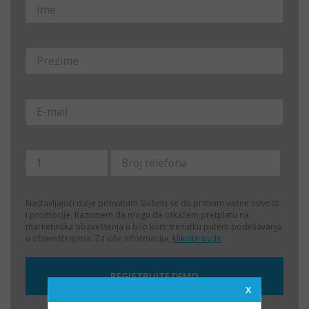
Nastavljajući dalje prihvatam
Slažem se da primam važne novosti
i promocije. Razumem da mogu da otkažem pretplatu na
marketinška obaveštenja u bilo kom trenutku putem podešavanja
u obaveštenjima. Za više informacija,
kliknite ovde
.