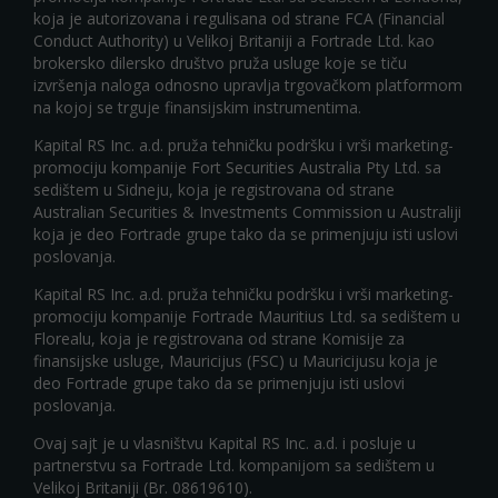
koja je autorizovana i regulisana od strane FCA (Financial
Conduct Authority) u Velikoj Britaniji a Fortrade Ltd. kao
brokersko dilersko društvo pruža usluge koje se tiču
izvršenja naloga odnosno upravlja trgovačkom platformom
na kojoj se trguje finansijskim instrumentima.
Kapital RS Inc. a.d. pruža tehničku podršku i vrši marketing-
promociju kompanije Fort Securities Australia Pty Ltd. sa
sedištem u Sidneju, koja je registrovana od strane
Australian Securities & Investments Commission u Australiji
koja je deo Fortrade grupe tako da se primenjuju isti uslovi
poslovanja.
Kapital RS Inc. a.d. pruža tehničku podršku i vrši marketing-
promociju kompanije Fortrade Mauritius Ltd. sa sedištem u
Florealu, koja je registrovana od strane Komisije za
finansijske usluge, Mauricijus (FSC) u Mauricijusu koja je
deo Fortrade grupe tako da se primenjuju isti uslovi
poslovanja.
Ovaj sajt je u vlasništvu Kapital RS Inc. a.d. i posluje u
partnerstvu sa Fortrade Ltd. kompanijom sa sedištem u
Velikoj Britaniji (Br. 08619610).