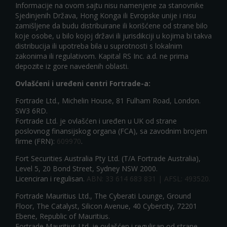
Informacije na ovom sajtu nisu namenjene za stanovnike
Sjedinjenih Država, Hong Konga ili Evropske unije i nisu
zamišljene da budu distribuirane ili korišćene od strane bilo
koje osobe, u bilo kojoj državi ili jurisdikciji u kojima bi takva
distribucija ili upotreba bila u suprotnosti s lokalnim
zakonima ili regulativom. Kapital RS Inc. a.d. ne prima
depozite iz gore navedenih oblasti.
Ovlašćeni i uređeni centri Fortrade-a:
Fortrade Ltd., Michelin House, 81 Fulham Road, London.
SW3 6RD.
Fortrade Ltd. je ovlašćen i uređen u UK od strane
poslovnog finansijskog organa (FCA), sa zavodnim brojem
firme (FRN):
609970
.
Fort Securities Australia Pty Ltd. (T/A Fortrade Australia),
Level 5, 20 Bond Street, Sydney NSW 2000.
Licenciran i regulisan.
ABN: 33 614 683 831 | AFSL: 493520.
Fortrade Mauritius Ltd., The Cyberati Lounge, Ground
Floor, The Catalyst, Silicon Avenue, 40 Cybercity, 72201
Ebene, Republic of Mauritius.
Fortrade Mauritius Ltd. je ovlašćen i regulisan od strane