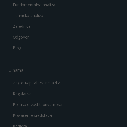
Fundamentalna analiza
Tehnička analiza
Zajednica
Odgovori
Blog
O nama
Zašto Kapital RS Inc. a.d.?
Regulativa
Politika o zaštiti privatnosti
Povlačenje sredstava
Karijera