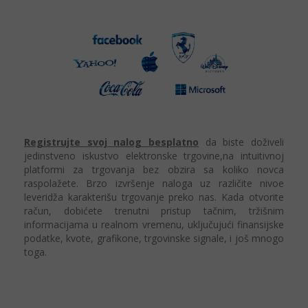
Registrujte
svoj nalog besplatno
da biste doživeli
jedinstveno iskustvo elektronske trgovine,na intuitivnoj
platformi za trgovanja bez obzira sa koliko novca
raspolažete. Brzo izvršenje naloga uz različite nivoe
leveridža karakterišu trgovanje preko nas. Kada otvorite
račun, dobićete trenutni pristup tačnim, tržišnim
informacijama u realnom vremenu, uključujući finansijske
podatke, kvote, grafikone, trgovinske signale, i još mnogo
toga.