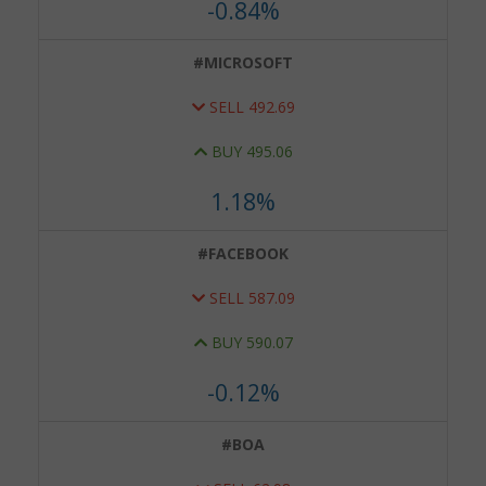
-0.87%
#MICROSOFT
SELL
492.70
BUY
495.07
1.18%
#FACEBOOK
SELL
587.00
BUY
589.98
-0.14%
#BOA