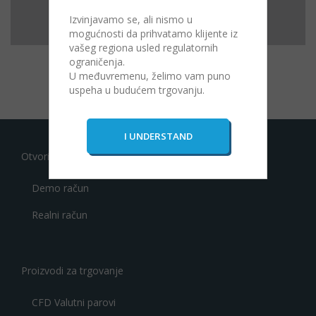
Izvinjavamo se, ali nismo u
mogućnosti da prihvatamo klijente iz
vašeg regiona usled regulatornih
ograničenja.
U međuvremenu, želimo vam puno
uspeha u budućem trgovanju.
Otvorite račun
Demo račun
Realni račun
Proizvodi za trgovanje
CFD Valutni parovi