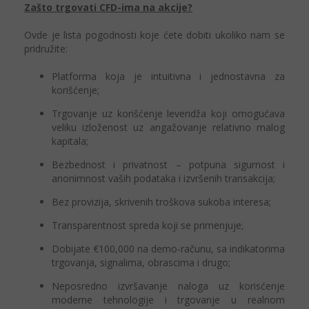
Zašto trgovati CFD-ima na akcije?
Ovde je lista pogodnosti koje ćete dobiti ukoliko nam se
pridružite:
Platforma koja je intuitivna i jednostavna za
korišćenje;
Trgovanje uz korišćenje leveridža koji omogućava
veliku izloženost uz angažovanje relativno malog
kapitala;
Bezbednost i privatnost – potpuna sigurnost i
anonimnost vaših podataka i izvršenih transakcija;
Bez provizija, skrivenih troškova sukoba interesa;
Transparentnost spreda koji se primenjuje;
Dobijate €100,000 na demo-računu, sa indikatorima
trgovanja, signalima, obrascima i drugo;
Neposredno izvršavanje naloga uz korisćenje
moderne tehnologije i trgovanje u realnom