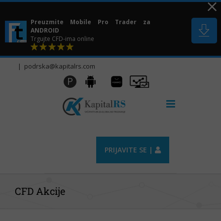
Skip
to
Preuzmite Mobile Pro Trader za
content
ANDROID
Trgujte CFD-ima online
|
podrska@kapitalrs.com
Huawei
Pro
P
Android
AppGallery
Trader
PRIJAVITE SE |
CFD Akcije