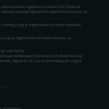
 autorizovana i regulisana od strane FCA (Financial
loga odnosno upravlja trgovačkom platformom na kojoj se
 u Sidneju, koja je registrovana od strane Australian
lu, koja je registrovana od strane Komisije za
i (Br. 08619610).
 budu distribuirane ili korišćene od strane bilo koje
ulativom. Kapital RS Inc. a.d. ne prima depozite iz gore
9970
.
c of Mauritius.