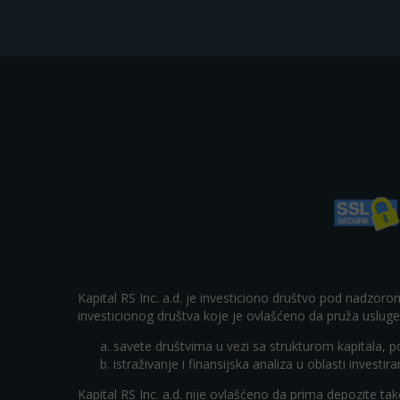
Kapital RS Inc. a.d. je investiciono društvo pod nadzoro
investicionog društva koje je ovlašćeno da pruža usluge
savete društvima u vezi sa strukturom kapitala, 
istraživanje i finansijska analiza u oblasti investi
Kapital RS Inc. a.d. nije ovlašćeno da prima depozite ta