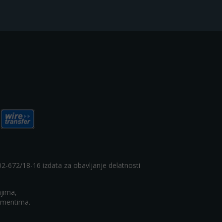
-02-672/18-16 izdata za obavljanje delatnosti
njima,
rumentima.