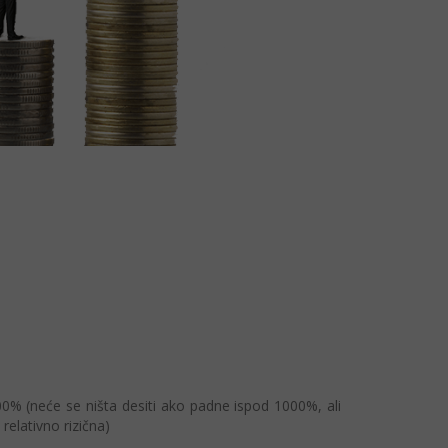
0% (neće se ništa desiti ako padne ispod 1000%, ali
 relativno rizična)