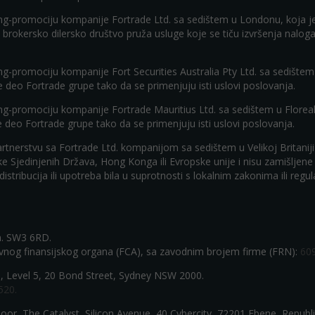
eting-promociju kompanije Fortrade Ltd. sa sedištem u Londonu, koja je
kao brokersko dilersko društvo pruža usluge koje se tiču izvršenja na
ting-promociju kompanije Fort Securities Australia Pty Ltd. sa sedištem
e deo Fortrade grupe tako da se primenjuju isti uslovi poslovanja.
ting-promociju kompanije Fortrade Mauritius Ltd. sa sedištem u Florea
je deo Fortrade grupe tako da se primenjuju isti uslovi poslovanja.
u partnerstvu sa Fortrade Ltd. kompanijom sa sedištem u Velikoj Britanij
Sjedinjenih Država, Hong Konga ili Evropske unije i nisu zamišljene da
va distribucija ili upotreba bila u suprotnosti s lokalnim zakonima ili reg
n. SW3 6RD.
ovnog finansijskog organa (FCA), sa zavodnim brojem firme (FRN):
60
ia), Level 5, 20 Bond Street, Sydney NSW 2000.
520.
oor, The Catalyst, Silicon Avenue, 40 Cybercity, 72201 Ebene, Republi