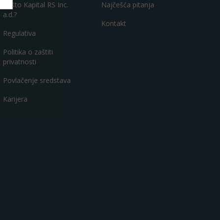
Zašto Kapital RS Inc.
Najčešća pitanja
a.d.?
Kontakt
Regulativa
Politika o zaštiti
privatnosti
Povlačenje sredstava
Karijera