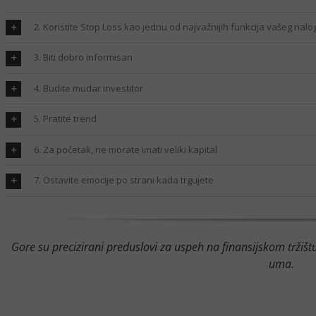
2. Koristite Stop Loss kao jednu od najvažnijih funkcija vašeg nalo
3. Biti dobro informisan
4. Budite mudar investitor
5. Pratite trend
6. Za početak, ne morate imati veliki kapital
7. Ostavite emocije po strani kada trgujete
Gore su precizirani preduslovi za uspeh na finansijskom tržištu
uma.