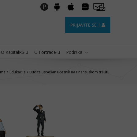
Huawei
Pro
P
Android
Apple
AppGallery
Trader
PRIJAVITE SE |
O KapitalRS-u
O Fortrade-u
Podrška
ome
Edukacija
Budite uspešan učesnik na finansijskom tržištu.