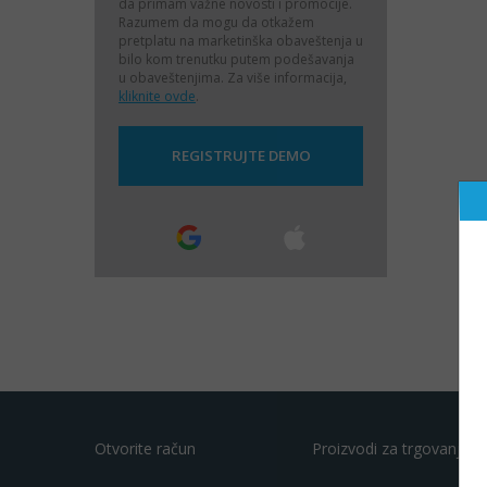
da primam važne novosti i promocije.
Razumem da mogu da otkažem
pretplatu na marketinška obaveštenja u
bilo kom trenutku putem podešavanja
u obaveštenjima. Za više informacija,
kliknite ovde
.
Otvorite račun
Proizvodi za trgovanje