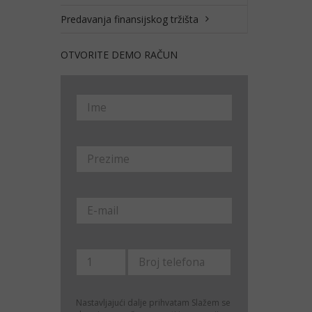
Predavanja finansijskog tržišta
OTVORITE DEMO RAČUN
Nastavljajući dalje prihvatam
Slažem se