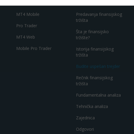
Meta Trader 4
Seminari
MT4 Mobile
Predavanja finansijskog
tržišta
Pro Trader
Šta je finansijsko
MT4 Web
tržište?
Mobile Pro Trader
Istorija finansijskog
tržišta
Budite uspešan trejder
Rečnik finansijskog
tržišta
Fundamentalna analiza
Tehnička analiza
Zajednica
Odgovori