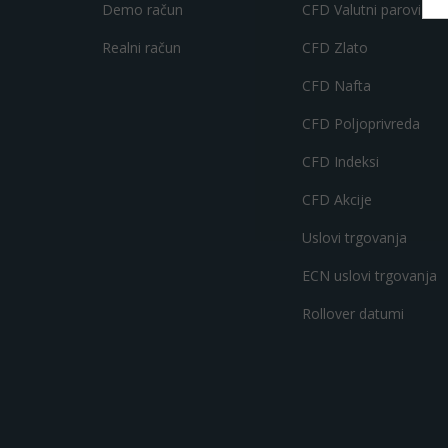
Demo račun
CFD Valutni parovi
Realni račun
CFD Zlato
CFD Nafta
CFD Poljoprivreda
CFD Indeksi
CFD Akcije
Uslovi trgovanja
ECN uslovi trgovanja
Rollover datumi