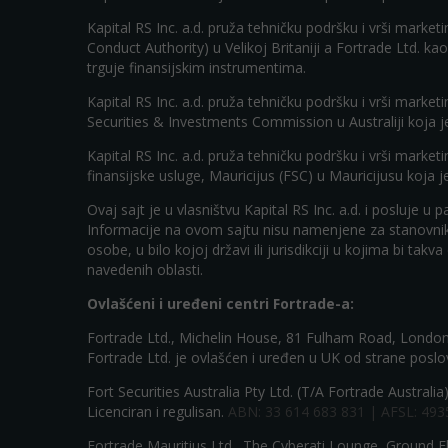
Kapital RS Inc. a.d. pruža tehničku podršku i vrši mark
Conduct Authority) u Velikoj Britaniji a Fortrade Ltd. 
trguje finansijskim instrumentima.
Kapital RS Inc. a.d. pruža tehničku podršku i vrši marke
Securities & Investments Commission u Australiji koja j
Kapital RS Inc. a.d. pruža tehničku podršku i vrši marke
finansijske usluge, Mauricijus (FSC) u Mauricijusu koja 
Ovaj sajt je u vlasništvu Kapital RS Inc. a.d. i posluje 
Informacije na ovom sajtu nisu namenjene za stanovnike 
osobe, u bilo kojoj državi ili jurisdikciji u kojima bi tak
navedenih oblasti.
Ovlašćeni i uređeni centri Fortrade-a:
Fortrade Ltd., Michelin House, 81 Fulham Road, Londo
Fortrade Ltd. je ovlašćen i uređen u UK od strane posl
Fort Securities Australia Pty Ltd. (T/A Fortrade Austral
Licenciran i regulisan.
ABN: 33 614 683 831 | AFSL: 493
Fortrade Mauritius Ltd., The Cyberati Lounge, Ground Fl