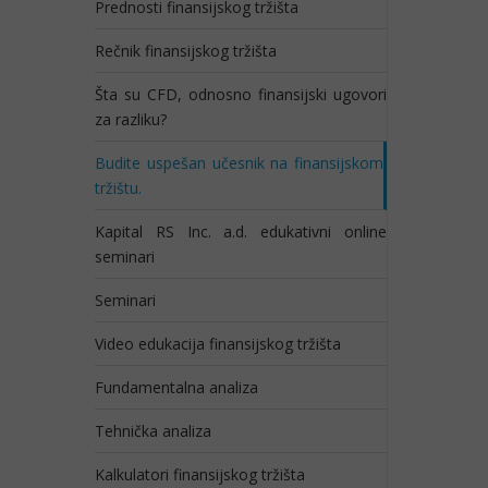
Prednosti finansijskog tržišta
Rečnik finansijskog tržišta
Šta su CFD, odnosno finansijski ugovori
za razliku?
Budite uspešan učesnik na finansijskom
tržištu.
Kapital RS Inc. a.d. edukativni online
seminari
Seminari
Video edukacija finansijskog tržišta
Fundamentalna analiza
Tehnička analiza
Kalkulatori finansijskog tržišta