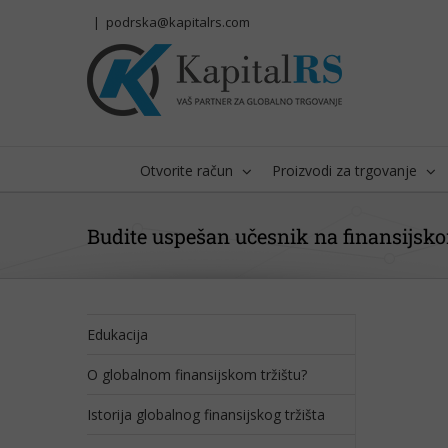
Skip
|
podrska@kapitalrs.com
to
content
Otvorite račun
Proizvodi za trgovanje
Budite uspešan učesnik na finansijsko
Edukacija
O globalnom finansijskom tržištu?
Istorija globalnog finansijskog tržišta