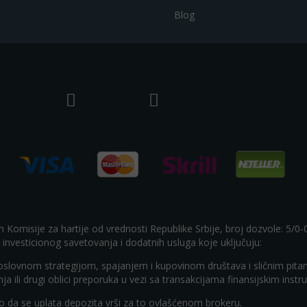
Blog
m Komisije za hartije od vrednosti Republike Srbije, broj dozvole: 5/0
 investicionog savetovanja i dodatnih usluga koje uključuju:
poslovnom strategijom, spajanjem i kupovinom društava i sličnim pita
ranja ili drugi oblici preporuka u vezi sa transakcijama finansijskim inst
ko da se uplata depozita vrši za to ovlašćenom brokeru.