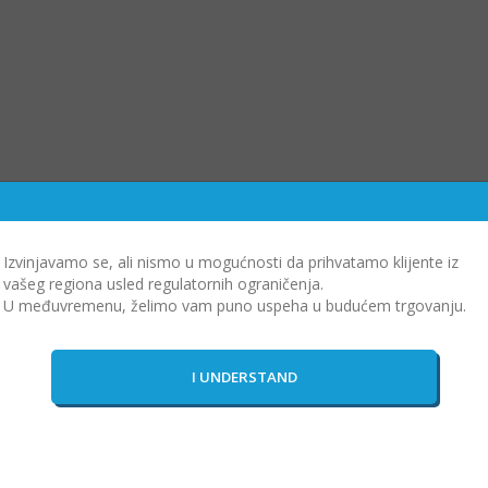
Izvinjavamo se, ali nismo u mogućnosti da prihvatamo klijente iz
vašeg regiona usled regulatornih ograničenja.
U međuvremenu, želimo vam puno uspeha u budućem trgovanju.
Platforme za trgovanje
Edukacija
O