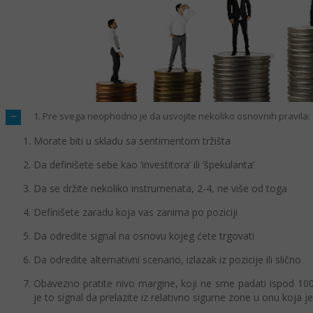
1. Pre svega neophodno je da usvojite nekoliko osnovnih pravila:
Morate biti u skladu sa sentimentom tržišta
Da definišete sebe kao ‘investitora’ ili ‘špekulanta’
Da se držite nekoliko instrumenata, 2-4, ne više od toga
Definišete zaradu koja vas zanima po poziciji
Da odredite signal na osnovu kojeg ćete trgovati
Da odredite alternativni scenario, izlazak iz pozicije ili slično
Obavezno pratite nivo margine, koji ne sme padati ispod 100
je to signal da prelazite iz relativno sigurne zone u onu koja je