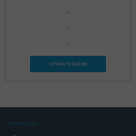
x
x
x
OTVORITE RAČUN
Otvorite račun