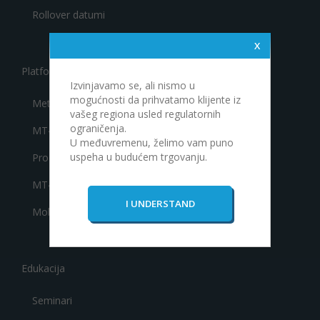
Rollover datumi
Platforme za trgovanje
Izvinjavamo se, ali nismo u
mogućnosti da prihvatamo klijente iz
Meta Trader 4
vašeg regiona usled regulatornih
ograničenja.
MT4 Mobile
U međuvremenu, želimo vam puno
uspeha u budućem trgovanju.
Pro Trader
MT4 Web
Mobile Pro Trader
Edukacija
Seminari