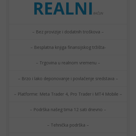
REALNI
RAČUN
– Bez provizije i dodatnih troškova –
– Besplatna knjiga finansijskog tržišta-
– Trgovina u realnom vremenu –
– Brzo i lako deponovanje i povlačenje sredstava
–
– Platforme: Meta Trader 4, Pro Trader i MT4 Mobile –
– Podrška našeg tima 12 sati dnevno –
– Tehnička podrška –