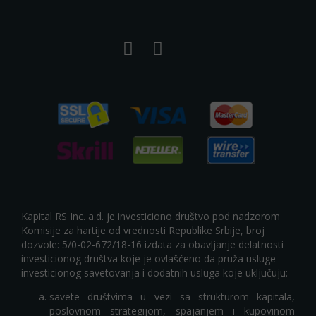
Kapital RS Inc. a.d. je investiciono društvo pod nadzorom
Komisije za hartije od vrednosti Republike Srbije, broj
dozvole: 5/0-02-672/18-16 izdata za obavljanje delatnosti
investicionog društva koje je ovlašćeno da pruža usluge
investicionog savetovanja i dodatnih usluga koje uključuju:
savete društvima u vezi sa strukturom kapitala,
poslovnom strategijom, spajanjem i kupovinom