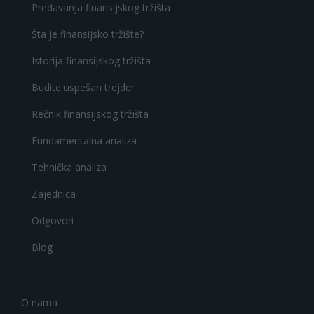
Predavanja finansijskog tržišta
Šta je finansijsko tržište?
Istorija finansijskog tržišta
Budite uspešan trejder
Rečnik finansijskog tržišta
Fundamentalna analiza
Tehnička analiza
Zajednica
Odgovori
Blog
O nama