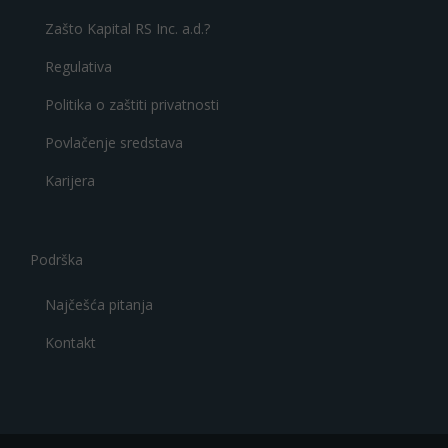
Zašto Kapital RS Inc. a.d.?
Regulativa
Politika o zaštiti privatnosti
Povlačenje sredstava
Karijera
Podrška
Najčešća pitanja
Kontakt