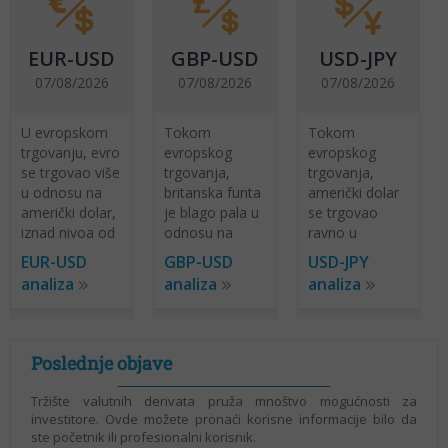
EUR-USD
GBP-USD
USD-JPY
07/08/2026
07/08/2026
07/08/2026
U evropskom
Tokom
Tokom
trgovanju, evro
evropskog
evropskog
se trgovao više
trgovanja,
trgovanja,
u odnosu na
britanska funta
američki dolar
američki dolar,
je blago pala u
se trgovao
iznad nivoa od
odnosu na
ravno u
1.1520. U
američki dolar,
odnosu na
EUR-USD
GBP-USD
USD-JPY
evropskom
trgujući ispod
japanski jen,
analiza
analiza
analiza
trgovanju,
nivoa od
iznad nivoa od
EUR/USD se
1.3500.
157.20.
trgovao više u
GBP/USD je
USD/JPY se
evropskoj sesiji
blago pao u
trgovao ravno
Poslednje objave
uprkos
evropskoj sesiji
u evropskoj
razočaravajućim
nakon objave
sesiji, slično
AUD-USD
Zlato
Sirova
Tržište valutnih derivata pruža mnoštvo mogućnosti za
ekonomskim...
prilično
kao i tokom
investitore. Ovde možete pronaći korisne informacije bilo da
07/08/2026
07/08/2026
nafta
razočaravajućih
noćne sesije.
ste početnik ili profesionalni korisnik.