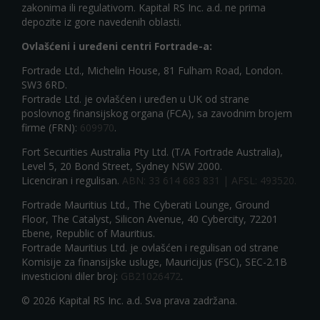
zakonima ili regulativom. Kapital RS Inc. a.d. ne prima
depozite iz gore navedenih oblasti.
Ovlašćeni i uređeni centri Fortrade-a:
Fortrade Ltd., Michelin House, 81 Fulham Road, London.
SW3 6RD.
Fortrade Ltd. je ovlašćen i uređen u UK od strane
poslovnog finansijskog organa (FCA), sa zavodnim brojem
firme (FRN):
609970
.
Fort Securities Australia Pty Ltd. (T/A Fortrade Australia),
Level 5, 20 Bond Street, Sydney NSW 2000.
Licenciran i regulisan.
ABN: 33 614 683 831 | AFSL: 493520.
Fortrade Mauritius Ltd., The Cyberati Lounge, Ground
Floor, The Catalyst, Silicon Avenue, 40 Cybercity, 72201
Ebene, Republic of Mauritius.
Fortrade Mauritius Ltd. je ovlašćen i regulisan od strane
Komisije za finansijske usluge, Mauricijus (FSC), SEC-2.1B
investicioni diler broj:
GB21026472
.
© 2026 Kapital RS Inc. a.d. Sva prava zadržana.