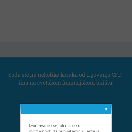
Sada ste na nekoliko koraka od trgovanja CFD-
ima na svetskom finansijskom tržištu!
NAPRAVITE PRVI KORAK
Izvinjavamo se, ali nismo u
mogućnosti da prihvatamo klijente iz