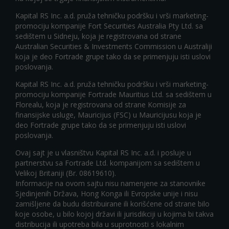
Kapital RS Inc. a.d. pruža tehničku podršku i vrši marketing-
promociju kompanije Fort Securities Australia Pty Ltd. sa
sedištem u Sidneju, koja je registrovana od strane
Australian Securities & Investments Commission u Australiji
koja je deo Fortrade grupe tako da se primenjuju isti uslovi
poslovanja.
Kapital RS Inc. a.d. pruža tehničku podršku i vrši marketing-
promociju kompanije Fortrade Mauritius Ltd. sa sedištem u
Florealu, koja je registrovana od strane Komisije za
finansijske usluge, Mauricijus (FSC) u Mauricijusu koja je
deo Fortrade grupe tako da se primenjuju isti uslovi
poslovanja.
Ovaj sajt je u vlasništvu Kapital RS Inc. a.d. i posluje u
partnerstvu sa Fortrade Ltd. kompanijom sa sedištem u
Velikoj Britaniji (Br. 08619610).
Informacije na ovom sajtu nisu namenjene za stanovnike
Sjedinjenih Država, Hong Konga ili Evropske unije i nisu
zamišljene da budu distribuirane ili korišćene od strane bilo
koje osobe, u bilo kojoj državi ili jurisdikciji u kojima bi takva
distribucija ili upotreba bila u suprotnosti s lokalnim