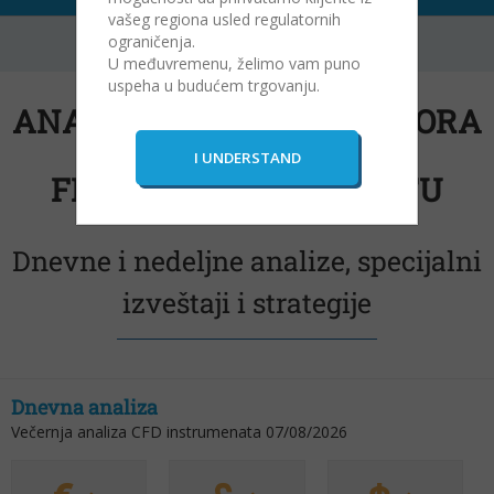
vašeg regiona usled regulatornih
ograničenja.
U međuvremenu, želimo vam puno
uspeha u budućem trgovanju.
ANALIZE CENA CFD UGOVORA
NA GLOBALNOM
FINANSIJSKOM TRŽIŠTU
Dnevne i nedeljne analize, specijalni
izveštaji i strategije
Dnevna analiza
Večernja analiza CFD instrumenata 07/08/2026