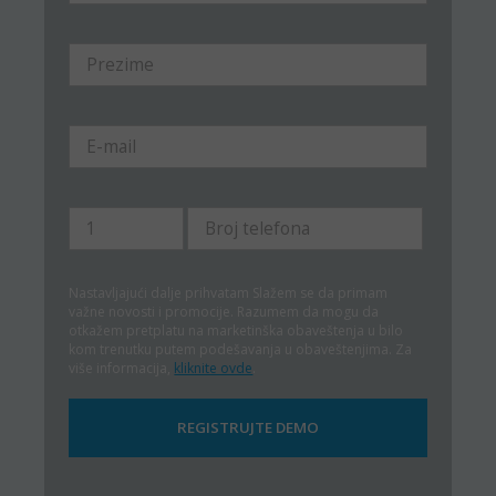
Nastavljajući dalje prihvatam
Slažem se da primam
važne novosti i promocije. Razumem da mogu da
otkažem pretplatu na marketinška obaveštenja u bilo
kom trenutku putem podešavanja u obaveštenjima. Za
više informacija,
kliknite ovde
.