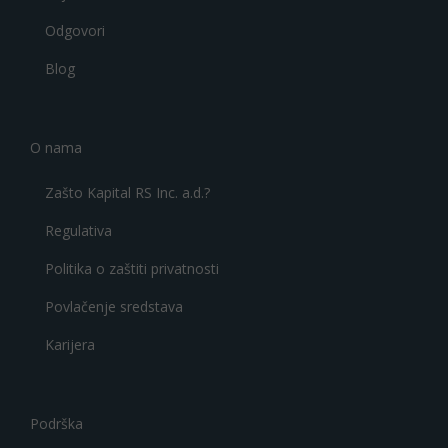
Odgovori
Blog
O nama
Zašto Kapital RS Inc. a.d.?
Regulativa
Politika o zaštiti privatnosti
Povlačenje sredstava
Karijera
Podrška