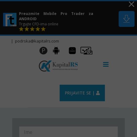
Skip
to
Preuzmite Mobile Pro Trader za
content
ANDROID
Trgujte CFD-ima online
|
podrska@kapitalrs.com
Huawei
Pro
P
Android
AppGallery
Trader
PRIJAVITE SE |