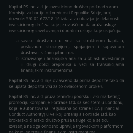
Kapital RS Inc. a.d. je investiciono društvo pod nadzorom
Komisije za hartije od vrednosti Republike Srbije, broj
dozvole: 5/0-02-672/18-16 izdata za obavljanje delatnosti
investicionog društva koje je ovlašćeno da pruža usluge
investicionog savetovanja i dodatnih usluga koje uključuju:
savete društvima u vezi sa strukturom kapitala,
poslovnom strategijom, spajanjem i kupovinom
društava i sličnim pitanjima,
istraživanje i finansijska analiza u oblasti investiranja
ili drugi oblici preporuka u vezi sa transakcijama
finansijskim instrumentima.
Kapital RS Inc. a.d. nije ovlašćeno da prima depozite tako da
se uplata depozita vrši za to ovlašćenom brokeru.
Kapital RS Inc. a.d. pruža tehničku podršku i vrši marketing-
promociju kompanije Fortrade Ltd. sa sedištem u Londonu,
koja je autorizovana i regulisana od strane FCA (Financial
Conduct Authority) u Velikoj Britaniji a Fortrade Ltd. kao
brokersko dilersko društvo pruža usluge koje se tiču
izvršenja naloga odnosno upravlja trgovačkom platformom
na kojoj se trguje finansijskim instrumentima.