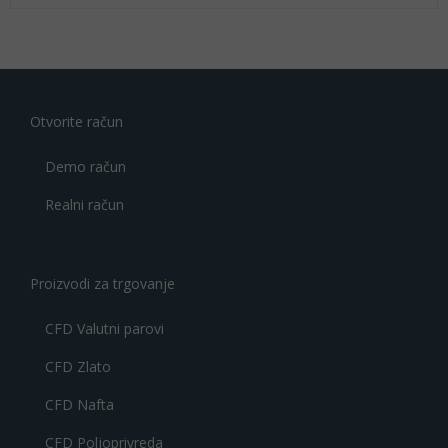
su se više
tokom
evropske
sesije, ostajući
blizu novih
istorijskih
Otvorite račun
maksimuma
dostignutih
Demo račun
ranije ove...
Realni račun
Proizvodi za trgovanje
CFD Valutni parovi
CFD Zlato
CFD Nafta
CFD Poljoprivreda