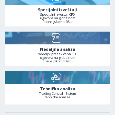
Specijalni izveštaji
Specijalni izveštaji CFD
ugovora na globalnom
finansijskom tržištu
Nedeljna analiza
Nedeljni presek cena CFD
ugovora na globalnom
finansijskom tržištu
Tehnička analiza
Trading Central - Sistem
tehničke analize