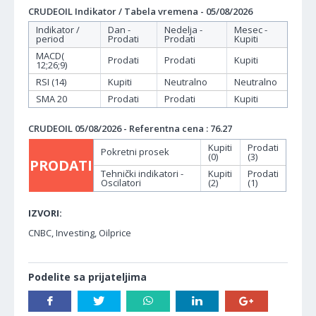
CRUDEOIL Indikator / Tabela vremena - 05/08/2026
Indikator /
Dan -
Nedelja -
Mesec -
period
Prodati
Prodati
Kupiti
MACD(
Prodati
Prodati
Kupiti
12;26;9)
RSI (14)
Kupiti
Neutralno
Neutralno
SMA 20
Prodati
Prodati
Kupiti
CRUDEOIL 05/08/2026 - Referentna cena : 76.27
Kupiti
Prodati
Pokretni prosek
(0)
(3)
PRODATI
Tehnički indikatori -
Kupiti
Prodati
Oscilatori
(2)
(1)
IZVORI:
CNBC, Investing, Oilprice
Podelite sa prijateljima