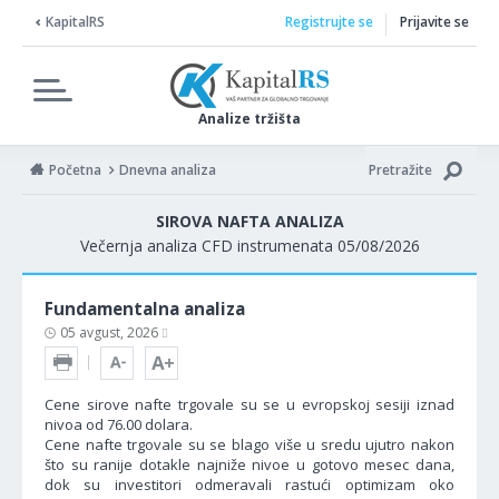
KapitalRS
Registrujte se
Prijavite se
Analize tržišta
Početna
Dnevna analiza
Pretražite
SIROVA NAFTA ANALIZA
Večernja analiza CFD instrumenata 05/08/2026
Fundamentalna analiza
05 avgust, 2026
Cene sirove nafte trgovale su se u evropskoj sesiji iznad
nivoa od 76.00 dolara.
Cene nafte trgovale su se blago više u sredu ujutro nakon
što su ranije dotakle najniže nivoe u gotovo mesec dana,
dok su investitori odmeravali rastući optimizam oko