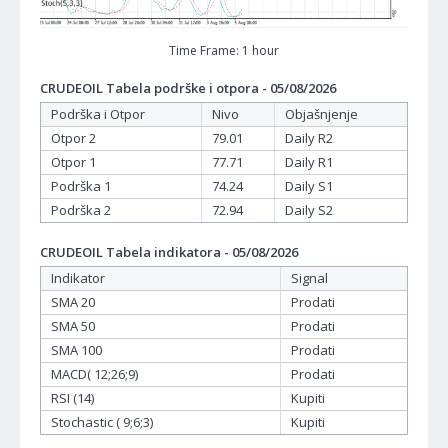
Time Frame: 1 hour
CRUDEOIL Tabela podrške i otpora - 05/08/2026
Podrška i Otpor
Nivo
Objašnjenje
Otpor 2
79.01
Daily R2
Otpor 1
77.71
Daily R1
Podrška 1
74.24
Daily S1
Podrška 2
72.94
Daily S2
CRUDEOIL Tabela indikatora - 05/08/2026
Indikator
Signal
SMA 20
Prodati
SMA 50
Prodati
SMA 100
Prodati
MACD( 12;26;9)
Prodati
RSI (14)
Kupiti
Stochastic ( 9;6;3)
Kupiti