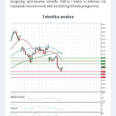
mogućeg sporazuma između SAD-a i Irana u odnosu na
nastavak neizvesnosti oko konačnog ishoda pregovora.
Tehnička analiza