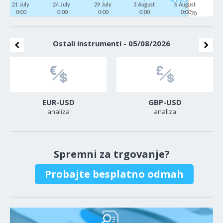
21 July
24 July
29 July
3 August
6 August
0:00
0:00
0:00
0:00
0:00
70
Ostali instrumenti - 05/08/2026
EUR-USD
GBP-USD
analiza
analiza
Spremni za trgovanje?
Probajte besplatno odmah