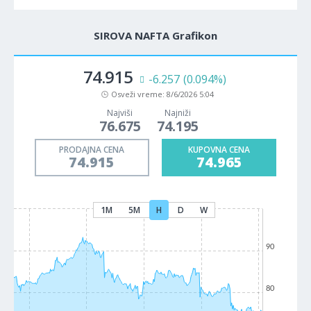
SIROVA NAFTA Grafikon
74.915
-6.257
(0.094%)
Osveži vreme:
8/6/2026 5:04
Najviši
Najniži
76.675
74.195
PRODAJNA CENA
KUPOVNA CENA
74.915
74.965
1M
5M
H
D
W
90
80