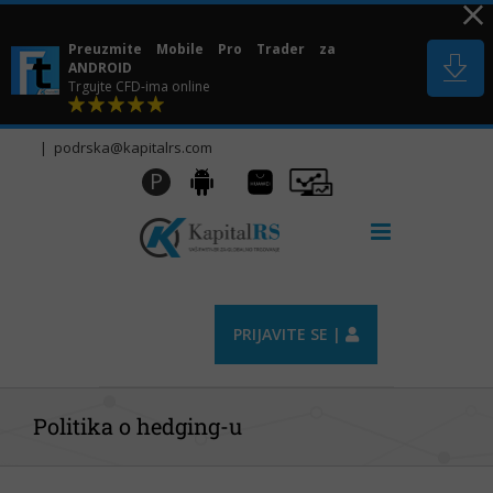
Skip
to
Preuzmite Mobile Pro Trader za
content
ANDROID
Trgujte CFD-ima online
|
podrska@kapitalrs.com
Huawei
Pro
P
Android
AppGallery
Trader
PRIJAVITE SE |
Politika o hedging-u