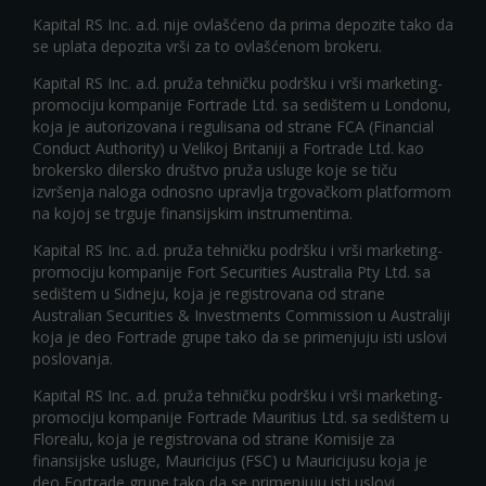
Kapital RS Inc. a.d. nije ovlašćeno da prima depozite tako da
se uplata depozita vrši za to ovlašćenom brokeru.
Kapital RS Inc. a.d. pruža tehničku podršku i vrši marketing-
promociju kompanije Fortrade Ltd. sa sedištem u Londonu,
koja je autorizovana i regulisana od strane FCA (Financial
Conduct Authority) u Velikoj Britaniji a Fortrade Ltd. kao
brokersko dilersko društvo pruža usluge koje se tiču
izvršenja naloga odnosno upravlja trgovačkom platformom
na kojoj se trguje finansijskim instrumentima.
Kapital RS Inc. a.d. pruža tehničku podršku i vrši marketing-
promociju kompanije Fort Securities Australia Pty Ltd. sa
sedištem u Sidneju, koja je registrovana od strane
Australian Securities & Investments Commission u Australiji
koja je deo Fortrade grupe tako da se primenjuju isti uslovi
poslovanja.
Kapital RS Inc. a.d. pruža tehničku podršku i vrši marketing-
promociju kompanije Fortrade Mauritius Ltd. sa sedištem u
Florealu, koja je registrovana od strane Komisije za
finansijske usluge, Mauricijus (FSC) u Mauricijusu koja je
deo Fortrade grupe tako da se primenjuju isti uslovi