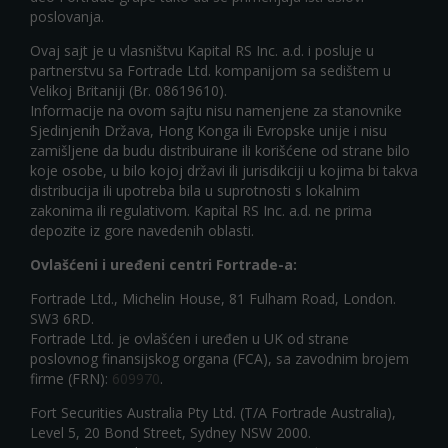
poslovanja.
Ovaj sajt je u vlasništvu Kapital RS Inc. a.d. i posluje u
partnerstvu sa Fortrade Ltd. kompanijom sa sedištem u
Velikoj Britaniji (Br. 08619610).
Informacije na ovom sajtu nisu namenjene za stanovnike
Sjedinjenih Država, Hong Konga ili Evropske unije i nisu
zamišljene da budu distribuirane ili korišćene od strane bilo
koje osobe, u bilo kojoj državi ili jurisdikciji u kojima bi takva
distribucija ili upotreba bila u suprotnosti s lokalnim
zakonima ili regulativom. Kapital RS Inc. a.d. ne prima
depozite iz gore navedenih oblasti.
Ovlašćeni i uređeni centri Fortrade-a:
Fortrade Ltd., Michelin House, 81 Fulham Road, London.
SW3 6RD.
Fortrade Ltd. je ovlašćen i uređen u UK od strane
poslovnog finansijskog organa (FCA), sa zavodnim brojem
firme (FRN):
609970
.
Fort Securities Australia Pty Ltd. (T/A Fortrade Australia),
Level 5, 20 Bond Street, Sydney NSW 2000.