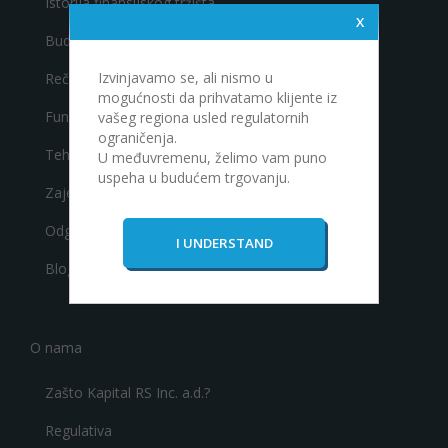
Istorija finansijskog tržišta
Budite uspešan trejder
Izvinjavamo se, ali nismo u
Rečnik finansijskog tržišta
mogućnosti da prihvatamo klijente iz
Fundamentalna analiza
vašeg regiona usled regulatornih
ograničenja.
Tehnička analiza
U međuvremenu, želimo vam puno
uspeha u budućem trgovanju.
Zajednica
Odgovori
Blog
O nama
Zašto Kapital RS Inc. a.d.?
Regulativa