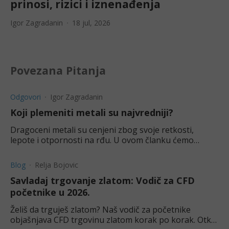
prinosi, rizici i iznenađenja
Igor Zagradanin
18 jul, 2026
Povezana Pitanja
Odgovori
Igor Zagradanin
Koji plemeniti metali su najvredniji?
Dragoceni metali su cenjeni zbog svoje retkosti,
lepote i otpornosti na rđu. U ovom članku ćemo
navesti pet najvrednijih plemenitih metala i njihove
upotrebe.
Blog
Relja Bojovic
Savladaj trgovanje zlatom: Vodič za CFD
početnike u 2026.
Želiš da trguješ zlatom? Naš vodič za početnike
objašnjava CFD trgovinu zlatom korak po korak. Otkrij