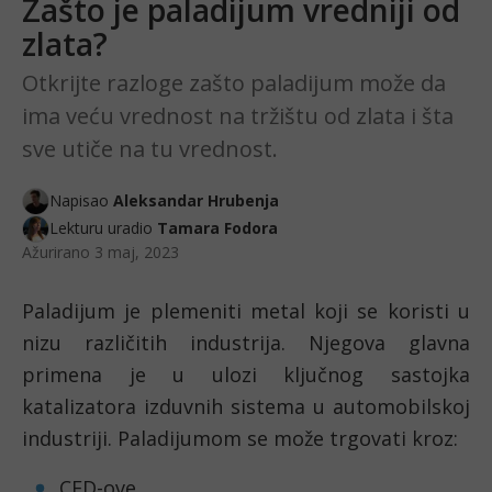
Zašto je paladijum vredniji od
zlata?
Otkrijte razloge zašto paladijum može da
ima veću vrednost na tržištu od zlata i šta
sve utiče na tu vrednost.
Napisao
Aleksandar Hrubenja
Lekturu uradio
Tamara Fodora
Ažurirano
3 maj, 2023
Paladijum je plemeniti metal koji se koristi u 
nizu različitih industrija. Njegova glavna 
primena je u ulozi ključnog sastojka 
katalizatora izduvnih sistema u automobilskoj 
industriji. Paladijumom se može trgovati kroz:
CFD-ove