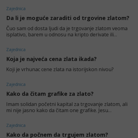
Zajednica
Da li je moguće zaraditi od trgovine zlatom?
Čuo sam od dosta ljudi da je trgovanje zlatom veoma
isplativo, barem u odnosu na kripto derivate ili
tradicionalne akcije. Jel' to mit ili se zaista isplati da
uđem u celu priču?
Zajednica
Koja je najveća cena zlata ikada?
Koji je vrhunac cene zlata na istorijskon nivou?
Zajednica
Kako da čitam grafike za zlato?
Imam solidan početni kapital za trgovanje zlatom, ali
mi nije jasno kako da čitam one grafike. Jesu
komplikovani?
Zajednica
Kako da počnem da trgujem zlatom?