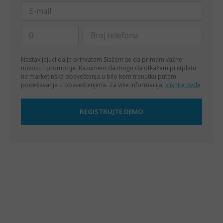
Nastavljajući dalje prihvatam
Slažem se da primam važne
novosti i promocije. Razumem da mogu da otkažem pretplatu
na marketinška obaveštenja u bilo kom trenutku putem
podešavanja u obaveštenjima. Za više informacija,
kliknite ovde