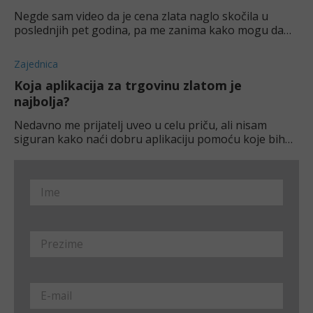
Negde sam video da je cena zlata naglo skočila u
poslednjih pet godina, pa me zanima kako mogu da
počnem. Imam malo iskustva sa trgovanjem naftom i
deonicama, ali me malo buni kako sve
Zajednica
Koja aplikacija za trgovinu zlatom je
najbolja?
Nedavno me prijatelj uveo u celu priču, ali nisam
siguran kako naći dobru aplikaciju pomoću koje bih
mogao da kupujem/prodajem zlato online. Šta biste
mi preporučili kao početniku?