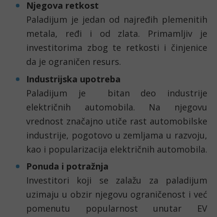
Njegova retkost
Paladijum je jedan od najređih plemenitih 
metala, ređi i od zlata. Primamljiv je 
investitorima zbog te retkosti i činjenice 
da je ograničen resurs.
Industrijska upotreba
Paladijum je  bitan deo industrije 
električnih automobila. Na njegovu 
vrednost značajno utiče rast automobilske 
industrije, pogotovo u zemljama u razvoju, 
kao i popularizacija električnih automobila.
Ponuda i potražnja
Investitori koji se zalažu za paladijum 
uzimaju u obzir njegovu ograničenost i već 
pomenutu popularnost unutar EV 