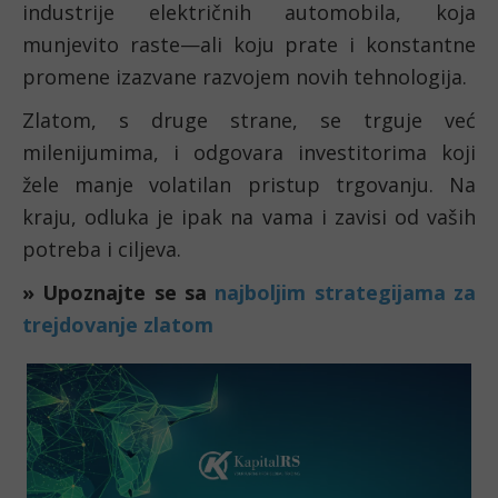
industrije električnih automobila, koja 
munjevito raste—ali koju prate i konstantne 
promene izazvane razvojem novih tehnologija. 
Zlatom, s druge strane, se trguje već 
milenijumima, i odgovara investitorima koji 
žele manje volatilan pristup trgovanju. Na 
kraju, odluka je ipak na vama i zavisi od vaših 
potreba i ciljeva.
» Upoznajte se sa 
najboljim strategijama za 
trejdovanje zlatom