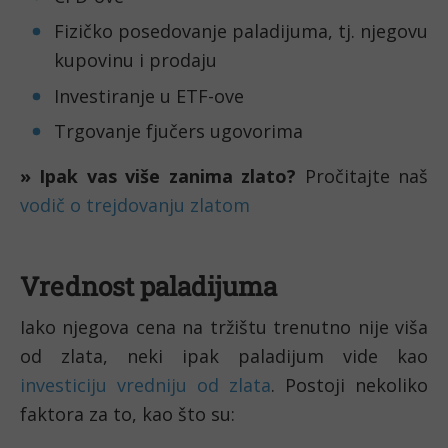
Fizičko posedovanje paladijuma, tj. njegovu 
kupovinu i prodaju 
Investiranje u ETF-ove 
Trgovanje fjučers ugovorima
» Ipak vas više zanima zlato? 
Pročitajte naš 
vodič o trejdovanju zlatom
Vrednost paladijuma
Iako njegova cena na tržištu trenutno nije viša 
od zlata, neki ipak paladijum vide kao 
investiciju vredniju od zlata
. Postoji nekoliko 
faktora za to, kao što su: