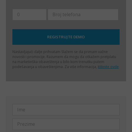
Nastavljajući dalje prihvatam
Slažem se da primam važne
novosti i promocije. Razumem da mogu da otkažem pretplatu
na marketinška obaveštenja u bilo kom trenutku putem
podešavanja u obaveštenjima. Za više informacija,
kliknite ovde