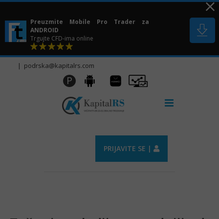
Skip
to
Preuzmite Mobile Pro Trader za
content
ANDROID
Trgujte CFD-ima online
|
podrska@kapitalrs.com
Huawei
Pro
P
Android
AppGallery
Trader
PRIJAVITE SE |