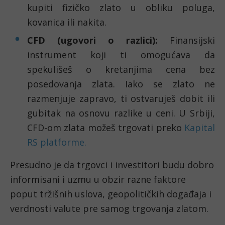
kupiti fizičko zlato u obliku poluga,
kovanica ili nakita.
CFD (ugovori o razlici):
Finansijski
instrument koji ti omogućava da
spekulišeš o kretanjima cena bez
posedovanja zlata. Iako se zlato ne
razmenjuje zapravo, ti ostvaruješ dobit ili
gubitak na osnovu razlike u ceni. U Srbiji,
CFD-om zlata možeš trgovati preko
Kapital
RS platforme.
Presudno je da trgovci i investitori budu dobro
informisani i uzmu u obzir razne faktore
poput tržišnih uslova, geopolitičkih događaja i
verdnosti valute pre samog trgovanja zlatom.