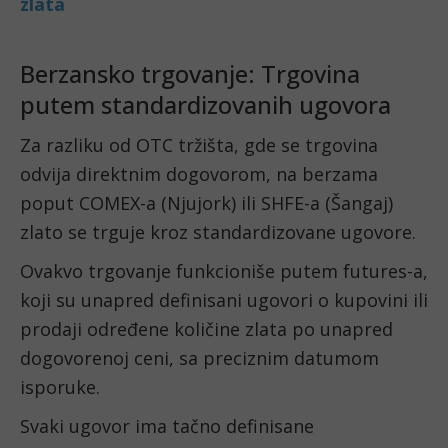
Berzansko trgovanje: Trgovina
putem standardizovanih ugovora
Za razliku od OTC tržišta, gde se trgovina
odvija direktnim dogovorom, na berzama
poput COMEX-a (Njujork) ili SHFE-a (Šangaj)
zlato se trguje kroz standardizovane ugovore.
Ovakvo trgovanje funkcioniše putem futures-a,
koji su unapred definisani ugovori o kupovini ili
prodaji određene količine zlata po unapred
dogovorenoj ceni, sa preciznim datumom
isporuke.
Svaki ugovor ima tačno definisane