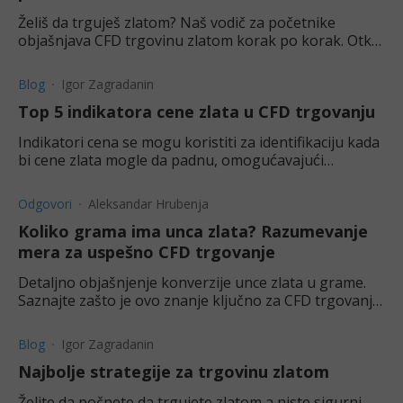
Želiš da trguješ zlatom? Naš vodič za početnike
objašnjava CFD trgovinu zlatom korak po korak. Otkrij
prednosti, mane i kako da počneš sa demo nalogom.
Blog
Igor Zagradanin
Top 5 indikatora cene zlata u CFD trgovanju
Indikatori cena se mogu koristiti za identifikaciju kada
bi cene zlata mogle da padnu, omogućavajući
trgovcima da iskoriste potencijalna kretanja cena.
Odgovori
Aleksandar Hrubenja
Koliko grama ima unca zlata? Razumevanje
mera za uspešno CFD trgovanje
Detaljno objašnjenje konverzije unce zlata u grame.
Saznajte zašto je ovo znanje ključno za CFD trgovanje
zlatom i kako vam Kapital RS pomaže da uspete.
Blog
Igor Zagradanin
Najbolje strategije za trgovinu zlatom
Želite da počnete da trgujete zlatom a niste sigurni