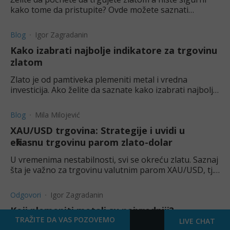
kako tome da pristupite? Ovde možete saznati
nekoliko najboljih strategija za trgovanje zlatom.
Blog
Igor Zagradanin
Kako izabrati najbolje indikatore za trgovinu
zlatom
Zlato je od pamtiveka plemeniti metal i vredna
investicija. Ako želite da saznate kako izabrati najbolje
indikatore za trgovinu zlatom, na pravom ste mestu.
Blog
Mila Milojević
XAU/USD trgovina: Strategije i uvidi u
efikasnu trgovinu parom zlato-dolar
U vremenima nestabilnosti, svi se okreću zlatu. Saznaj
šta je važno za trgovinu valutnim parom XAU/USD, tj.
zlatom/američkim dolarom.
Odgovori
Igor Zagradanin
Koji plemeniti metali su najvredniji?
TRAŽITE DA VAS POZOVEMO
LIVE CHAT
Dragoceni metali su cenjeni zbog svoje retkosti,