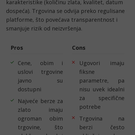
karakteristike (količinu zlata, kvalitet, datum
dospeća). Trgovina se odvija preko regulisane
platforme, što povećava transparentnost i
smanjuje rizik od neizvršenja.
Pros
Cons
Cene, obim i
Ugovori imaju
uslovi trgovine
fiksne
javno su
parametre, pa
dostupni
nisu uvek idealni
za specifične
Najveće berze za
potrebe
zlato imaju
ogroman obim
Trgovina na
trgovine, što
berzi često