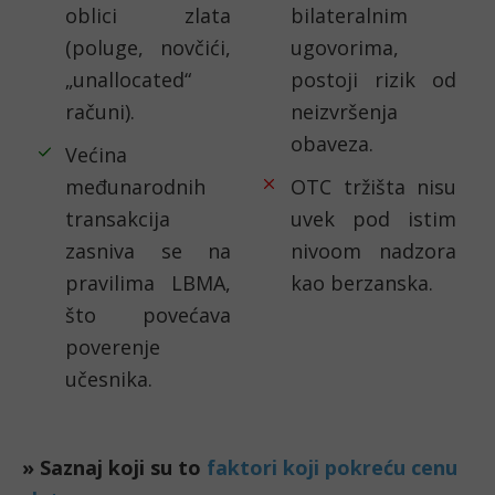
oblici zlata
bilateralnim
(poluge, novčići,
ugovorima,
„unallocated“
postoji rizik od
računi).
neizvršenja
obaveza.
Većina
međunarodnih
OTC tržišta nisu
transakcija
uvek pod istim
zasniva se na
nivoom nadzora
pravilima LBMA,
kao berzanska.
što povećava
poverenje
učesnika.