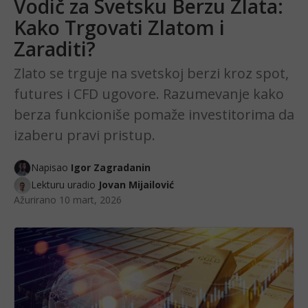
Vodič za Svetsku Berzu Zlata:
Kako Trgovati Zlatom i
Zaraditi?
Zlato se trguje na svetskoj berzi kroz spot,
futures i CFD ugovore. Razumevanje kako
berza funkcioniše pomaže investitorima da
izaberu pravi pristup.
Napisao
Igor Zagradanin
Lekturu uradio
Jovan Mijailović
Ažurirano
10 mart, 2026