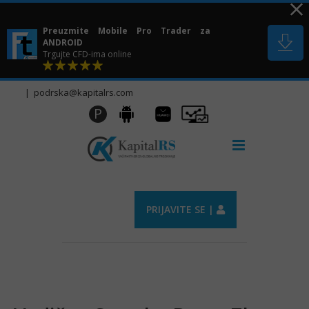
Skip
to
Preuzmite Mobile Pro Trader za
content
ANDROID
Trgujte CFD-ima online
|
podrska@kapitalrs.com
Huawei
Pro
P
Android
AppGallery
Trader
PRIJAVITE SE |