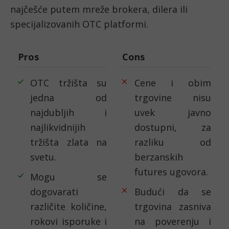
najčešće putem mreže brokera, dilera ili
specijalizovanih OTC platformi.
Pros
Cons
OTC tržišta su
Cene i obim
jedna od
trgovine nisu
najdubljih i
uvek javno
najlikvidnijih
dostupni, za
tržišta zlata na
razliku od
svetu.
berzanskih
futures ugovora.
Mogu se
dogovarati
Budući da se
različite količine,
trgovina zasniva
rokovi isporuke i
na poverenju i