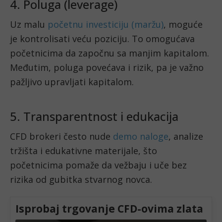
4. Poluga (leverage)
Uz malu
početnu investiciju (maržu)
, moguće
je kontrolisati veću poziciju. To omogućava
početnicima da započnu sa manjim kapitalom.
Međutim, poluga povećava i rizik, pa je važno
pažljivo upravljati kapitalom.
5. Transparentnost i edukacija
CFD brokeri često nude
demo naloge
, analize
tržišta i edukativne materijale, što
početnicima pomaže da vežbaju i uče bez
rizika od gubitka stvarnog novca.