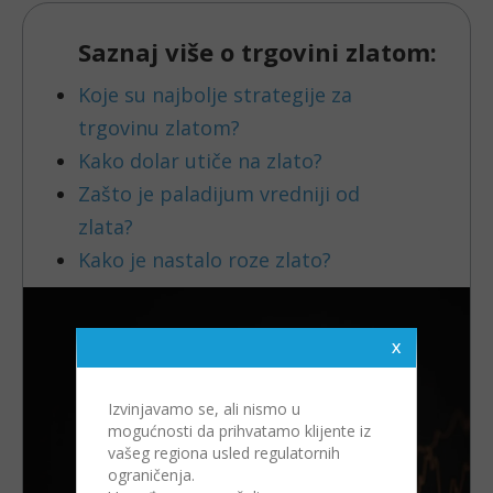
Izvinjavamo se, ali nismo u
mogućnosti da prihvatamo klijente iz
vašeg regiona usled regulatornih
ograničenja.