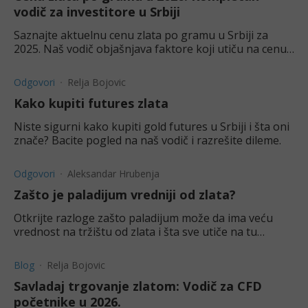
vodič za investitore u Srbiji
Saznajte aktuelnu cenu zlata po gramu u Srbiji za
2025. Naš vodič objašnjava faktore koji utiču na cenu,
kako trgovati i gde kupiti zlato. Počnite pametno
investiranje.
Odgovori
Relja Bojovic
Kako kupiti futures zlata
Niste sigurni kako kupiti gold futures u Srbiji i šta oni
znače? Bacite pogled na naš vodič i razrešite dileme.
Odgovori
Aleksandar Hrubenja
Zašto je paladijum vredniji od zlata?
Otkrijte razloge zašto paladijum može da ima veću
vrednost na tržištu od zlata i šta sve utiče na tu
vrednost.
Blog
Relja Bojovic
Savladaj trgovanje zlatom: Vodič za CFD
početnike u 2026.