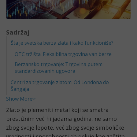
Sadržaj
Šta je svetska berza zlata i kako funkcioniše?
OTC tržišta: Fleksibilna trgovina van berze
Berzansko trgovanje: Trgovina putem
standardizovanih ugovora
Centri za trgovanje zlatom: Od Londona do
Šangaja
Show More
Zlato je plemeniti metal koji se smatra
prestižnim već hiljadama godina, ne samo
zbog svoje lepote, već zbog svoje simboličke
vrednosti i sposobnosti da deluje kao zaštita