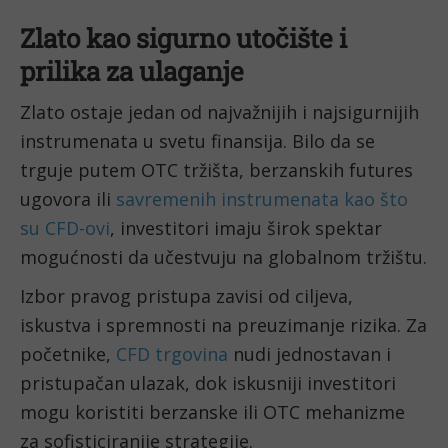
Zlato kao sigurno utočište i
prilika za ulaganje
Zlato ostaje jedan od najvažnijih i najsigurnijih
instrumenata u svetu finansija. Bilo da se
trguje putem OTC tržišta, berzanskih futures
ugovora ili
savremenih instrumenata kao što
su CFD-ovi
, investitori imaju širok spektar
mogućnosti da učestvuju na globalnom tržištu.
Izbor pravog pristupa zavisi od ciljeva,
iskustva i spremnosti na preuzimanje rizika. Za
početnike,
CFD trgovina
nudi jednostavan i
pristupačan ulazak, dok iskusniji investitori
mogu koristiti berzanske ili OTC mehanizme
za sofisticiranije strategije.