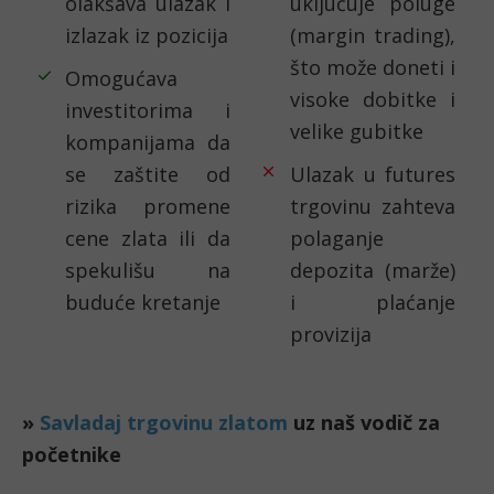
olakšava ulazak i
uključuje poluge
izlazak iz pozicija
(margin trading),
što može doneti i
Omogućava
visoke dobitke i
investitorima i
velike gubitke
kompanijama da
se zaštite od
Ulazak u futures
rizika promene
trgovinu zahteva
cene zlata ili da
polaganje
spekulišu na
depozita (marže)
buduće kretanje
i plaćanje
provizija