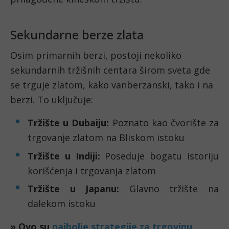
Sekundarne berze zlata
Osim primarnih berzi, postoji nekoliko
sekundarnih tržišnih centara širom sveta gde
se trguje zlatom, kako vanberzanski, tako i na
berzi. To uključuje:
Tržište u Dubaiju:
Poznato kao čvorište za
trgovanje zlatom na Bliskom istoku
Tržište u Indiji:
Poseduje bogatu istoriju
korišćenja i trgovanja zlatom
Tržište u Japanu:
Glavno tržište na
dalekom istoku
» Ovo su
najbolje strategije za trgovinu