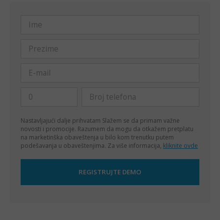
Nastavljajući dalje prihvatam
Slažem se da primam važne
novosti i promocije. Razumem da mogu da otkažem pretplatu
na marketinška obaveštenja u bilo kom trenutku putem
podešavanja u obaveštenjima. Za više informacija,
kliknite ovde