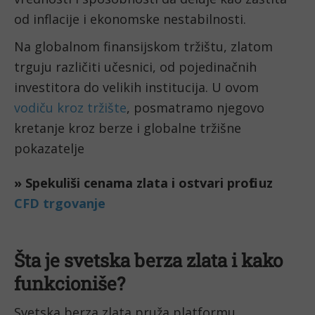
od inflacije i ekonomske nestabilnosti.
Na globalnom finansijskom tržištu, zlatom
trguju različiti učesnici, od pojedinačnih
investitora do velikih institucija. U ovom
vodiču kroz tržište
, posmatramo njegovo
kretanje kroz berze i globalne tržišne
pokazatelje
Šta je svetska berza zlata i kako
funkcioniše?
Svetska berza zlata pruža platformu