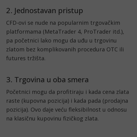
2. Jednostavan pristup
CFD-ovi se nude na popularnim trgovačkim
platformama (MetaTrader 4, ProTrader itd.),
pa početnici lako mogu da uđu u trgovinu
zlatom bez komplikovanih procedura OTC ili
futures tržišta.
3. Trgovina u oba smera
Početnici mogu da profitiraju i kada cena zlata
raste (kupovna pozicija) i kada pada (prodajna
pozicija). Ovo daje veću fleksibilnost u odnosu
na klasičnu kupovinu fizičkog zlata.