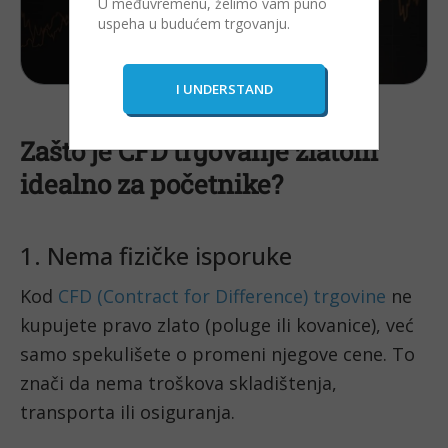
U međuvremenu, želimo vam puno
uspeha u budućem trgovanju.
Zašto je CFD trgovanje zlatom
idealno za početnike?
1. Nema fizičke isporuke
Kod
CFD (Contract for Difference) trgovine
ne
kupujete pravo zlato (poluge ili kovanice), već
samo spekulišete o promeni njegove cene. To
znači da nema troškova skladištenja,
transporta ili osiguranja.