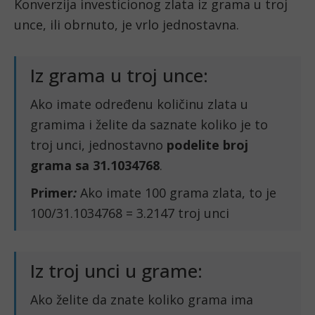
Konverzija investicionog zlata iz grama u troj
unce, ili obrnuto, je vrlo jednostavna.
Iz grama u troj unce:
Ako imate određenu količinu zlata u
gramima i želite da saznate koliko je to
troj unci, jednostavno
podelite broj
grama sa 31.1034768
.
Primer
:
Ako imate 100 grama zlata, to je
100/31.1034768 = 3.2147 troj unci
Iz troj unci u grame:
Ako želite da znate koliko grama ima