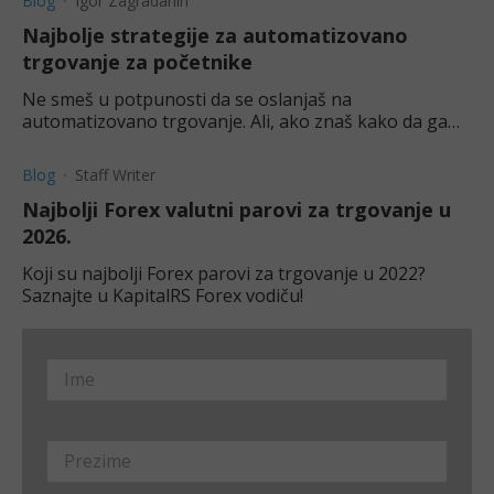
Blog
Igor Zagradanin
Najbolje strategije za automatizovano
trgovanje za početnike
Ne smeš u potpunosti da se oslanjaš na
automatizovano trgovanje. Ali, ako znaš kako da ga
koristiš, može ti potencijalno doneti prednost.
Blog
Staff Writer
Najbolji Forex valutni parovi za trgovanje u
2026.
Koji su najbolji Forex parovi za trgovanje u 2022?
Saznajte u KapitalRS Forex vodiču!