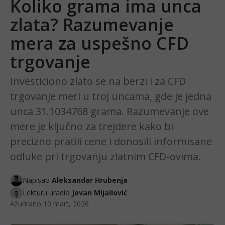
Koliko grama ima unca
zlata? Razumevanje
mera za uspešno CFD
trgovanje
Investiciono zlato se na berzi i za CFD
trgovanje meri u troj uncama, gde je jedna
unca 31.1034768 grama. Razumevanje ove
mere je ključno za trejdere kako bi
precizno pratili cene i donosili informisane
odluke pri trgovanju zlatnim CFD-ovima.
Napisao
Aleksandar Hrubenja
Lekturu uradio
Jovan Mijailović
Ažurirano
10 mart, 2026