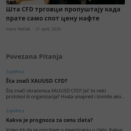
Шта CFD трговци пропуштају када
прате само спот цену нафте
Ivana Matlak
21 april, 2026
Povezana Pitanja
Zajednica
Šta znači XAUUSD CFD?
Šta znači skraćenica XAUUSD CFD? Jel' to neki
protokol ili organizacija? Hvala unapred i izvinite ako
je pitanje glupo.
Zajednica
Kakva je prognoza za cenu zlata?
Voleo bh da se oprobam u investiranju u zlato. Kakva