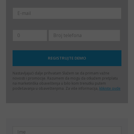
Nastavljajući dalje prihvatam
Slažem se da primam važne
novosti i promocije. Razumem da mogu da otkažem pretplatu
na marketinška obaveštenja u bilo kom trenutku putem
podešavanja u obaveštenjima. Za više informacija,
kliknite ovde