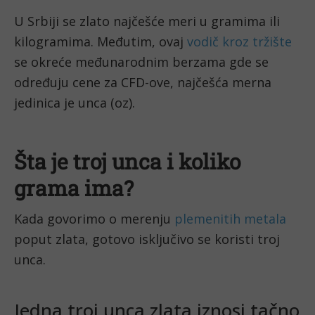
U Srbiji se zlato najčešće meri u gramima ili
kilogramima. Međutim, ovaj
vodič kroz tržište
se okreće međunarodnim berzama gde se
određuju cene za CFD-ove, najčešća merna
jedinica je unca (oz).
Šta je troj unca i koliko
grama ima?
Kada govorimo o merenju
plemenitih metala
poput zlata, gotovo isključivo se koristi troj
unca.
Jedna troj unca zlata iznosi tačno