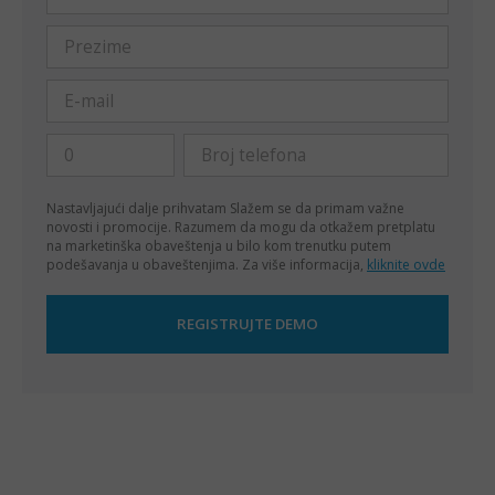
Nastavljajući dalje prihvatam
Slažem se da primam važne
novosti i promocije. Razumem da mogu da otkažem pretplatu
na marketinška obaveštenja u bilo kom trenutku putem
podešavanja u obaveštenjima. Za više informacija,
kliknite ovde