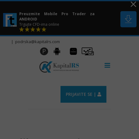
Skip
to
Preuzmite Mobile Pro Trader za
content
ANDROID
Trgujte CFD-ima online
|
podrska@kapitalrs.com
Huawei
Pro
P
Android
AppGallery
Trader
PRIJAVITE SE |