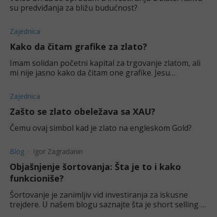
su predviđanja za bližu budućnost?
Zajednica
Kako da čitam grafike za zlato?
Imam solidan početni kapital za trgovanje zlatom, ali
mi nije jasno kako da čitam one grafike. Jesu
komplikovani?
Zajednica
Zašto se zlato obeležava sa XAU?
Čemu ovaj simbol kad je zlato na engleskom Gold?
Blog
Igor Zagradanin
Objašnjenje šortovanja: Šta je to i kako
funkcioniše?
Šortovanje je zanimljiv vid investiranja za iskusne
trejdere. U našem blogu saznajte šta je short selling i
kako ono funkcioniše.