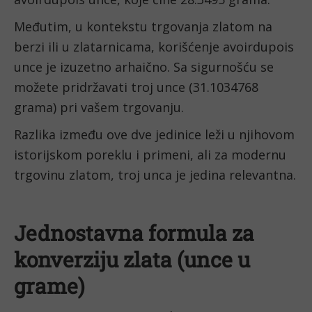
Međutim, u kontekstu trgovanja zlatom na
berzi ili u zlatarnicama, korišćenje avoirdupois
unce je izuzetno arhaično. Sa sigurnošću se
možete pridržavati troj unce (31.1034768
grama) pri vašem trgovanju.
Razlika između ove dve jedinice leži u njihovom
istorijskom poreklu i primeni, ali za modernu
trgovinu zlatom, troj unca je jedina relevantna.
Jednostavna formula za
konverziju zlata (unce u
grame)