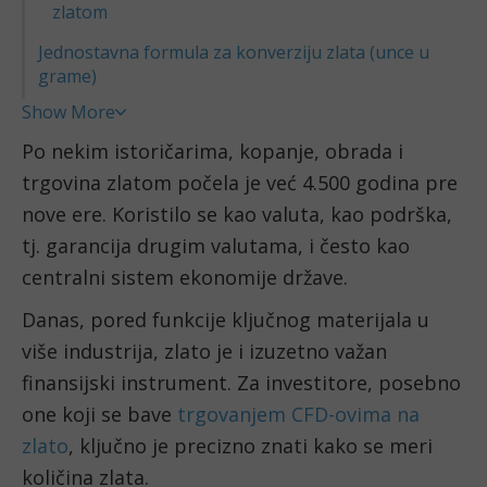
zlatom
Jednostavna formula za konverziju zlata (unce u
grame)
Show More
Po nekim istoričarima, kopanje, obrada i
trgovina zlatom počela je već 4.500 godina pre
nove ere. Koristilo se kao valuta, kao podrška,
tj. garancija drugim valutama, i često kao
centralni sistem ekonomije države.
Danas, pored funkcije ključnog materijala u
više industrija, zlato je i izuzetno važan
finansijski instrument. Za investitore, posebno
one koji se bave
trgovanjem CFD-ovima na
zlato
, ključno je precizno znati kako se meri
količina zlata.