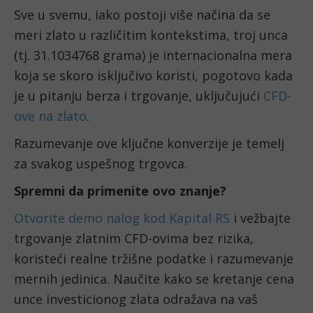
Sve u svemu, iako postoji više načina da se
meri zlato u različitim kontekstima, troj unca
(tj. 31.1034768 grama) je internacionalna mera
koja se skoro isključivo koristi, pogotovo kada
je u pitanju berza i trgovanje, uključujući
CFD-
ove na zlato
.
Razumevanje ove ključne konverzije je temelj
za svakog uspešnog trgovca.
Spremni da primenite ovo znanje?
Otvorite demo nalog kod Kapital RS
i vežbajte
trgovanje zlatnim CFD-ovima bez rizika,
koristeći realne tržišne podatke i razumevanje
mernih jedinica. Naučite kako se kretanje cena
unce investicionog zlata odražava na vaš