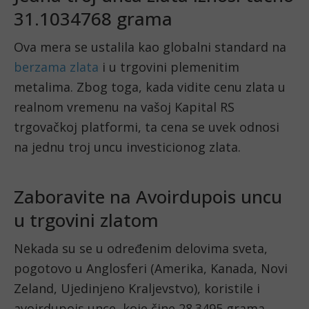
31.1034768 grama
Ova mera se ustalila kao globalni standard na
berzama zlata
i u trgovini plemenitim
metalima. Zbog toga, kada vidite cenu zlata u
realnom vremenu na vašoj Kapital RS
trgovačkoj platformi, ta cena se uvek odnosi
na jednu troj uncu investicionog zlata.
Zaboravite na Avoirdupois uncu
u trgovini zlatom
Nekada su se u određenim delovima sveta,
pogotovo u Anglosferi (Amerika, Kanada, Novi
Zeland, Ujedinjeno Kraljevstvo), koristile i
avoirdupois unce, koje čine 28.3495 grama.