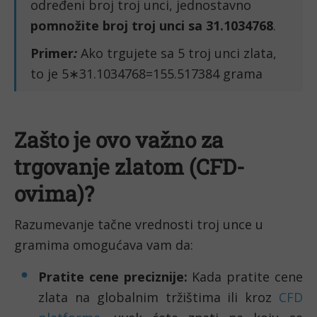
određeni broj troj unci, jednostavno
pomnožite broj troj unci sa 31.1034768
.
Primer
:
Ako trgujete sa 5 troj unci zlata,
to je 5∗31.1034768=155.517384 grama
Zašto je ovo važno za
trgovanje zlatom (CFD-
ovima)?
Razumevanje tačne vrednosti troj unce u
gramima omogućava vam da:
Pratite cene preciznije:
Kada pratite cene
zlata na globalnim tržištima ili kroz
CFD