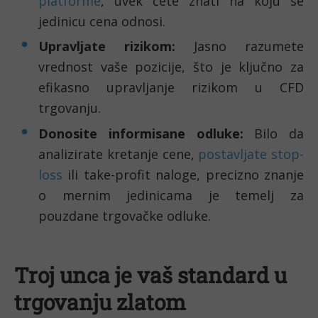
platforme
, uvek ćete znati na koju se
jedinicu cena odnosi.
Upravljate rizikom:
Jasno razumete
vrednost vaše pozicije, što je ključno za
efikasno upravljanje rizikom u CFD
trgovanju.
Donosite informisane odluke:
Bilo da
analizirate kretanje cene,
postavljate stop-
loss
ili take-profit naloge, precizno znanje
o mernim jedinicama je temelj za
pouzdane trgovačke odluke.
Troj unca je vaš standard u
trgovanju zlatom