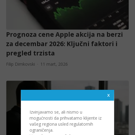
Prognoza cene Apple akcija na berzi
za decembar 2026: Ključni faktori i
pregled trzista
Filip Dimkovski
11 mart, 2026
Izvinjavamo se, ali nismo u
mogućnosti da prihvatamo klijente iz
vašeg regiona usled regulatornih
ograničenja.