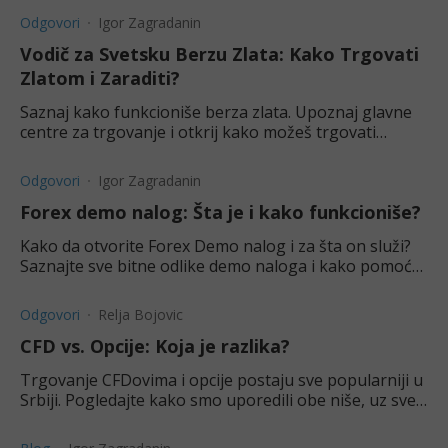
Odgovori
Igor Zagradanin
Vodič za Svetsku Berzu Zlata: Kako Trgovati
Zlatom i Zaraditi?
Saznaj kako funkcioniše berza zlata. Upoznaj glavne
centre za trgovanje i otkrij kako možeš trgovati
zlatom preko CFD-a, bez rizika posedovanja fizičkog
metala.
Odgovori
Igor Zagradanin
Forex demo nalog: Šta je i kako funkcioniše?
Kako da otvorite Forex Demo nalog i za šta on služi?
Saznajte sve bitne odlike demo naloga i kako pomoću
njega možete postati bolji trgovac stranih valuta.
Odgovori
Relja Bojovic
CFD vs. Opcije: Koja je razlika?
Trgovanje CFDovima i opcije postaju sve popularniji u
Srbiji. Pogledajte kako smo uporedili obe niše, uz sve
prednosti i mane.