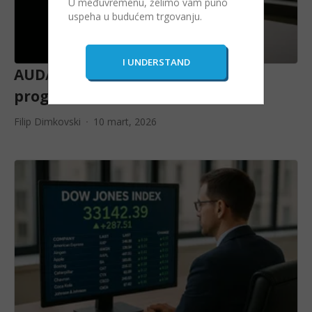
U međuvremenu, želimo vam puno
uspeha u budućem trgovanju.
AUD/USD valutni par: Trendovi i
prognoze za 2026.
Filip Dimkovski
10 mart, 2026