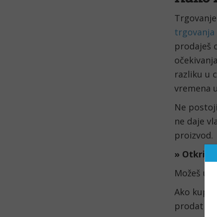
Trgovanje
trgovanja
prodaješ 
očekivanja
razliku u 
vremena u
Ne postoji
ne daje v
proizvod.
» Otkrij
d
Možeš ulag
Ako kupiš 
prodati. N