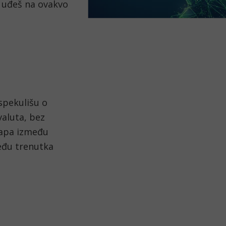
a uđeš na ovakvo
spekulišu o
valuta, bez
klapa između
među trenutka