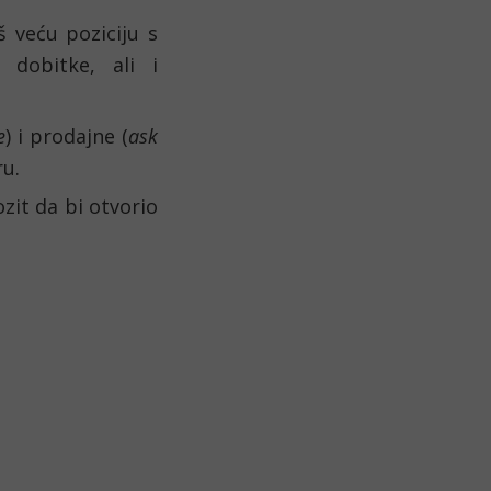
 veću poziciju s
 dobitke, ali i
e
) i prodajne (
ask
ru.
zit da bi otvorio