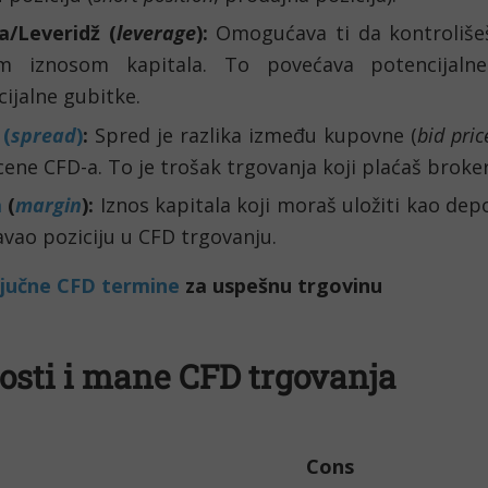
a/Leveridž (
leverage
):
Omogućava ti da kontrolišeš
m iznosom kapitala. To povećava potencijalne
ijalne gubitke.
 (
spread
)
:
Spred je razlika između kupovne (
bid pric
 cene CFD-a. To je trošak trgovanja koji plaćaš broke
a
(
margin
):
Iznos kapitala koji moraš uložiti kao depo
avao poziciju u CFD trgovanju.
ljučne CFD termine
za uspešnu trgovinu
osti i mane CFD trgovanja
Cons