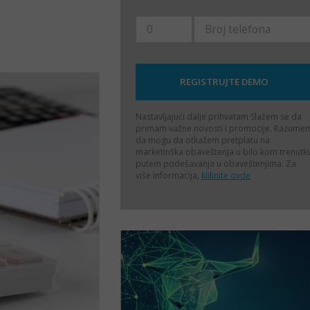
Nastavljajući dalje prihvatam
Slažem se da
primam važne novosti i promocije. Razume
da mogu da otkažem pretplatu na
marketinška obaveštenja u bilo kom trenutk
putem podešavanja u obaveštenjima. Za
više informacija,
kliknite ovde