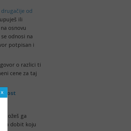
drugačije od
upuješ ili
 na osnovu
r se odnosi na
or potpisan i
ovor o razlici ti
eni cene za taj
ealnost
e, možeš ga
vlja dobit koju