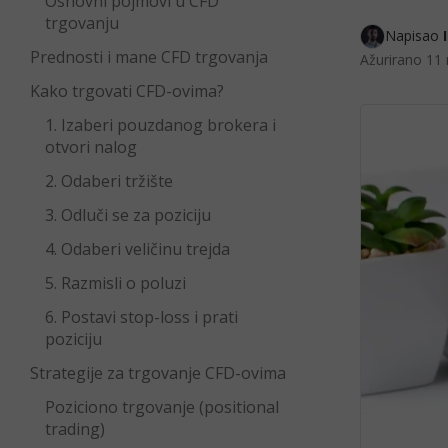
Osnovni pojmovi u CFD
trgovanju
Napisao 
Prednosti i mane CFD trgovanja
Ažurirano
11 
Kako trgovati CFD-ovima?
1. Izaberi pouzdanog brokera i
otvori nalog
2. Odaberi tržište
3. Odluči se za poziciju
4. Odaberi veličinu trejda
5. Razmisli o poluzi
6. Postavi stop-loss i prati
poziciju
Strategije za trgovanje CFD-ovima
Poziciono trgovanje (positional
trading)