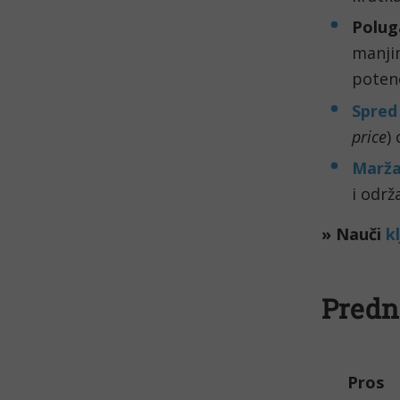
Polug
manji
potenc
Spred
price
)
Marž
i održ
» Nauči
k
Predn
Pros