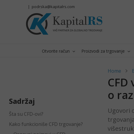
Skip
|
podrska@kapitalrs.com
to
content
Otvorite račun
Proizvodi za trgovanje
Home
CFD v
o raz
Sadržaj
Ugovori o
Šta su CFD-ovi?
trgovanj
Kako funkcioniše CFD trgovanje?
višestruk