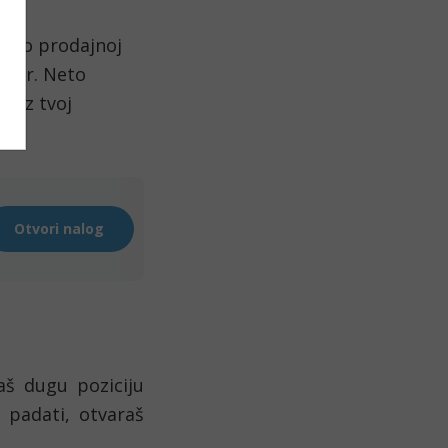
ju po prodajnoj
ovor. Neto
kroz tvoj
aš dugu poziciju
 padati, otvaraš