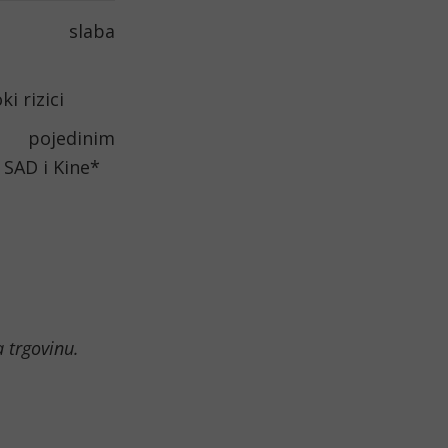
lno slaba
ki rizici
 pojedinim
SAD i Kine*
a trgovinu.