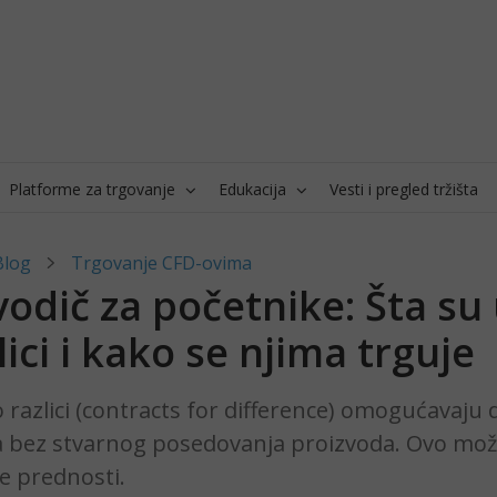
Platforme za trgovanje
Edukacija
Vesti i pregled tržišta
Blog
Trgovanje CFD-ovima
odič za početnike: Šta su
lici i kako se njima trguje
 razlici (contracts for difference) omogućavaju 
a bez stvarnog posedovanja proizvoda. Ovo mož
e prednosti.