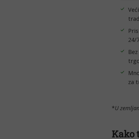
Ve
tra
Pri
24/
Be
trg
Mno
za 
*
U zemljam
Kako 