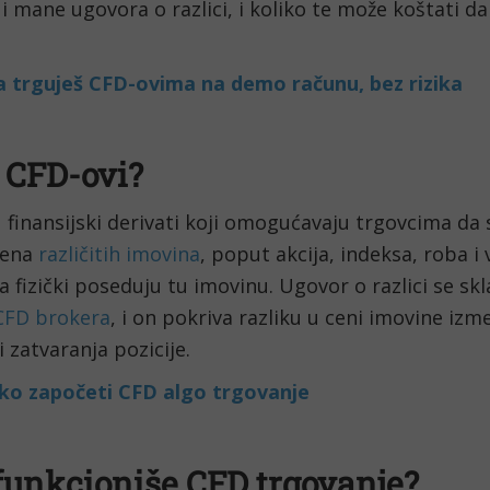
i mane ugovora o razlici, i koliko te može koštati d
a trguješ CFD-ovima na demo računu, bez rizika
 CFD-ovi?
 finansijski derivati koji omogućavaju trgovcima da 
cena
različitih imovina
, poput akcija, indeksa, roba i 
 fizički poseduju tu imovinu. Ugovor o razlici se s
CFD brokera
, i on pokriva razliku u ceni imovine iz
i zatvaranja pozicije.
ko započeti CFD algo trgovanje
funkcioniše CFD trgovanje?