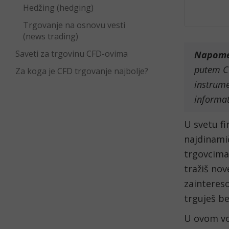
Hedžing (hedging)
Trgovanje na osnovu vesti
(news trading)
Saveti za trgovinu CFD-ovima
Napom
putem CF
Za koga je CFD trgovanje najbolje?
instrume
informat
U svetu fi
najdinamič
trgovcim
tražiš nov
zaintereso
trguješ b
U ovom vo