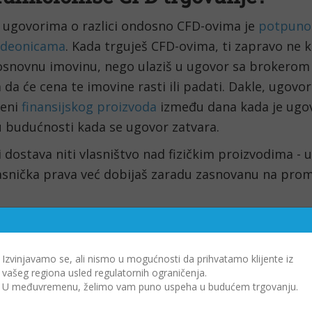
 ugovorima o razlici ondosno CFD-ovima je
potpuno 
 deonicama
. Kada trguješ CFD-ovima, ti zapravo ne k
osnovnu imovinu, nego ulaziš u ugovor sa brokerom
 da će cena te imovine rasti ili padati. Dakle, ugovo
ceni
finansijskog proizvoda
između dana kada je ugov
 budućnosti kada se ugovor zatvara.
 dostava niti vlasništvo nad fizičkim proizvodima - ug
lasnička prava već dobijaš zaradu zasnovanu na prom
a li je regularna zarada od CFD-ova samo mit ili r
ati kapital na rastući ili padajući trend.
Izvinjavamo se, ali nismo u mogućnosti da prihvatamo klijente iz
vašeg regiona usled regulatornih ograničenja.
ugovor koji predviđa rast cene i cena zaista porast
U međuvremenu, želimo vam puno uspeha u budućem trgovanju.
eto razlika između kupovne i prodajne cene predsta