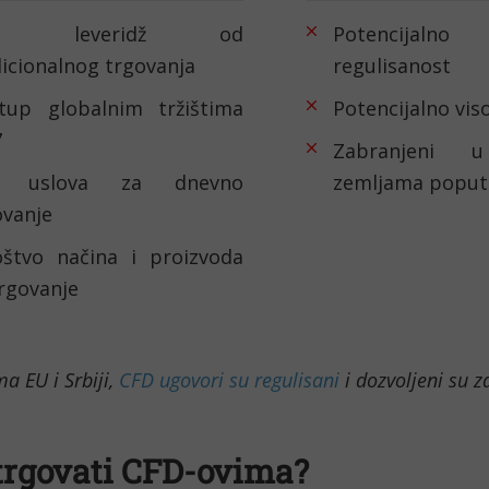
ći leveridž od
Potencija
dicionalnog trgovanja
regulisanost
stup globalnim tržištima
Potencijalno viso
7
Zabranjeni u
z uslova za dnevno
zemljama poput 
ovanje
štvo načina i proizvoda
trgovanje
a EU i Srbiji,
CFD ugovori su regulisani
i dozvoljeni su z
trgovati CFD-ovima?