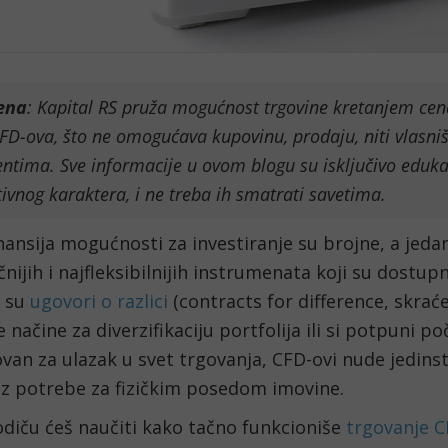
ena
: Kapital RS pruža mogućnost trgovine kretanjem ce
D-ova, što ne omogućava kupovinu, prodaju, niti vlasn
ntima. Sve informacije u ovom blogu su isključivo eduka
ivnog karaktera, i ne treba ih smatrati savetima.
nansija mogućnosti za investiranje su brojne, a jeda
nijih i najfleksibilnijih instrumenata koji su dostu
a su
ugovori o razlici
(contracts for difference, skra
e načine za diverzifikaciju portfolija ili si potpuni po
van za ulazak u svet trgovanja, CFD-ovi nude jedinst
ez potrebe za fizičkim posedom imovine.
diču ćeš naučiti kako tačno funkcioniše
trgovanje 