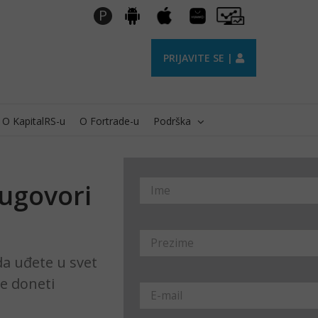
Huawei
Pro
P
Android
Apple
AppGallery
Trader
PRIJAVITE SE |
O KapitalRS-u
O Fortrade-u
Podrška
 ugovori
da uđete u svet
e doneti