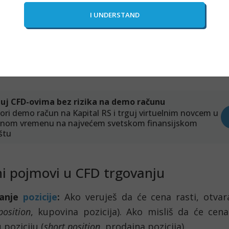
š kroz svoj
brokerski nalog
.
š da će cena proizvoda pasti, možeš otvoriti pozici
 dođe vreme za zatvaranje pozicije, moraš kupiti ug
ceni se obračunava kao gubitak koji se nadoknađuje 
nalog.
i pojmovi u CFD trgovanju
ranje
pozicije
:
Ako veruješ da će cena rasti, otvar
position
, kupovina pozicija). Ako misliš da će cena
 poziciju (
short position
, prodajna pozicija).