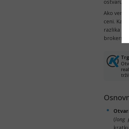
ostvaruje
Ako veruje
ceni. Kada
razlika u 
brokerski 
Osnovn
Otva
(
long 
kratku