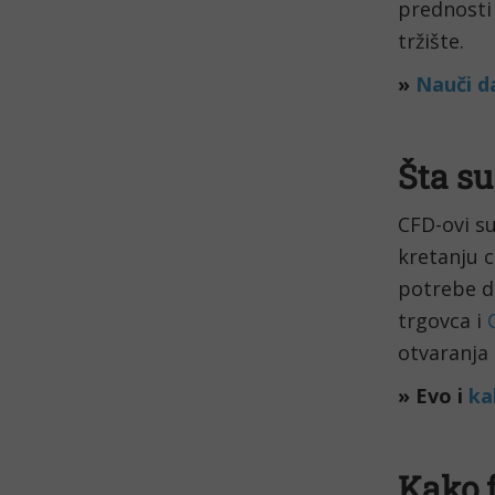
prednosti 
tržište.
»
Nauči d
Šta su
CFD-ovi su
kretanju 
potrebe da
trgovca i
otvaranja 
» Evo i
ka
Kako 