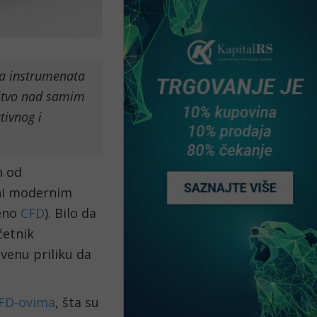
na instrumenata
ištvo nad samim
tivnog i
n od
pni modernim
ćeno
CFD
). Bilo da
četnik
venu priliku da
CFD-ovima
, šta su