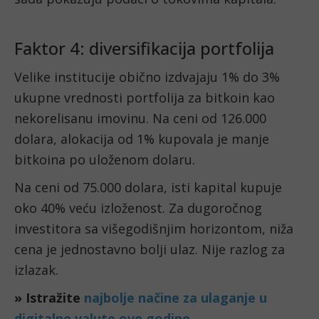
Faktor 4: diversifikacija portfolija
Velike institucije obično izdvajaju 1% do 3%
ukupne vrednosti portfolija za bitkoin kao
nekorelisanu imovinu. Na ceni od 126.000
dolara, alokacija od 1% kupovala je manje
bitkoina po uloženom dolaru.
Na ceni od 75.000 dolara, isti kapital kupuje
oko 40% veću izloženost. Za dugoročnog
investitora sa višegodišnjim horizontom, niža
cena je jednostavno bolji ulaz. Nije razlog za
izlazak.
» Istražite
najbolje načine za ulaganje u
digitalne valute ove godine