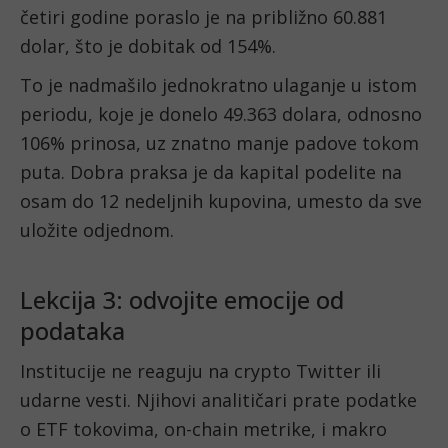
četiri godine poraslo je na približno 60.881
dolar, što je dobitak od 154%.
To je nadmašilo jednokratno ulaganje u istom
periodu, koje je donelo 49.363 dolara, odnosno
106% prinosa, uz znatno manje padove tokom
puta. Dobra praksa je da kapital podelite na
osam do 12 nedeljnih kupovina, umesto da sve
uložite odjednom.
Lekcija 3: odvojite emocije od
podataka
Institucije ne reaguju na crypto Twitter ili
udarne vesti. Njihovi analitičari prate podatke
o ETF tokovima, on-chain metrike, i makro