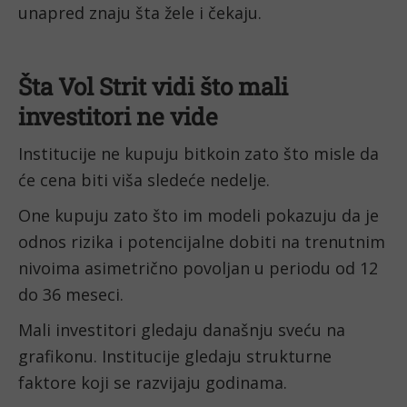
unapred znaju šta žele i čekaju.
Šta Vol Strit vidi što mali
investitori ne vide
Institucije ne kupuju bitkoin zato što misle da
će cena biti viša sledeće nedelje.
One kupuju zato što im modeli pokazuju da je
odnos rizika i potencijalne dobiti na trenutnim
nivoima asimetrično povoljan u periodu od 12
do 36 meseci.
Mali investitori gledaju današnju sveću na
grafikonu. Institucije gledaju strukturne
faktore koji se razvijaju godinama.