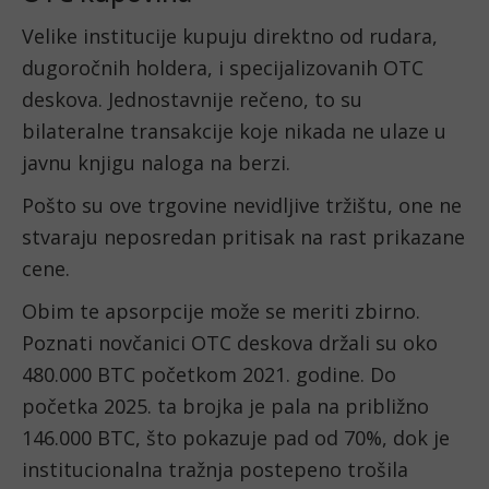
Velike institucije kupuju direktno od rudara,
dugoročnih holdera, i specijalizovanih OTC
deskova. Jednostavnije rečeno, to su
bilateralne transakcije koje nikada ne ulaze u
javnu knjigu naloga na berzi.
Pošto su ove trgovine nevidljive tržištu, one ne
stvaraju neposredan pritisak na rast prikazane
cene.
Obim te apsorpcije može se meriti zbirno.
Poznati novčanici OTC deskova držali su oko
480.000 BTC početkom 2021. godine. Do
početka 2025. ta brojka je pala na približno
146.000 BTC, što pokazuje pad od 70%, dok je
institucionalna tražnja postepeno trošila