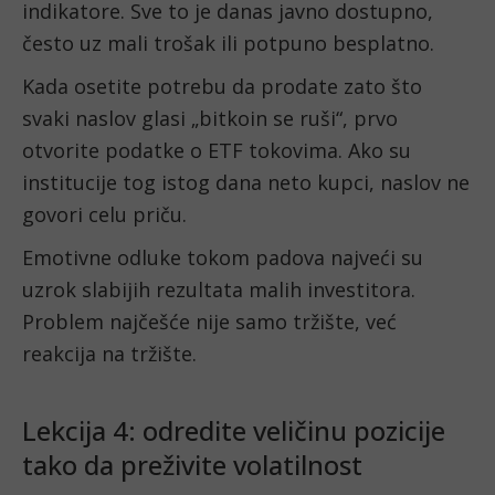
indikatore. Sve to je danas javno dostupno,
često uz mali trošak ili potpuno besplatno.
Kada osetite potrebu da prodate zato što
svaki naslov glasi „bitkoin se ruši“, prvo
otvorite podatke o ETF tokovima. Ako su
institucije tog istog dana neto kupci, naslov ne
govori celu priču.
Emotivne odluke tokom padova najveći su
uzrok slabijih rezultata malih investitora.
Problem najčešće nije samo tržište, već
reakcija na tržište.
Lekcija 4: odredite veličinu pozicije
tako da preživite volatilnost