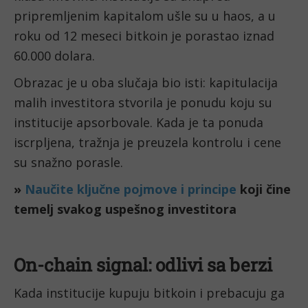
pripremljenim kapitalom ušle su u haos, a u
roku od 12 meseci bitkoin je porastao iznad
60.000 dolara.
Obrazac je u oba slučaja bio isti: kapitulacija
malih investitora stvorila je ponudu koju su
institucije apsorbovale. Kada je ta ponuda
iscrpljena, tražnja je preuzela kontrolu i cene
su snažno porasle.
»
Naučite ključne pojmove i principe
koji čine
temelj svakog uspešnog investitora
On-chain signal: odlivi sa berzi
Kada institucije kupuju bitkoin i prebacuju ga