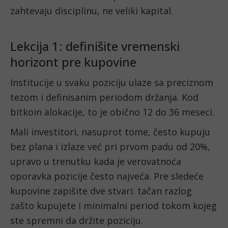
zahtevaju disciplinu, ne veliki kapital.
Lekcija 1: definišite vremenski
horizont pre kupovine
Institucije u svaku poziciju ulaze sa preciznom
tezom i definisanim periodom držanja. Kod
bitkoin alokacije, to je obično 12 do 36 meseci.
Mali investitori, nasuprot tome, često kupuju
bez plana i izlaze već pri prvom padu od 20%,
upravo u trenutku kada je verovatnoća
oporavka pozicije često najveća. Pre sledeće
kupovine zapišite dve stvari: tačan razlog
zašto kupujete i minimalni period tokom kojeg
ste spremni da držite poziciju.