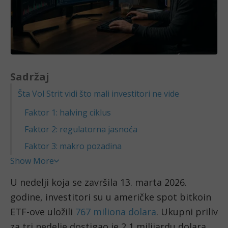
Sadržaj
Šta Vol Strit vidi što mali investitori ne vide
Faktor 1: halving ciklus
Faktor 2: regulatorna jasnoća
Faktor 3: makro pozadina
Show More
U nedelji koja se završila 13. marta 2026.
godine, investitori su u američke spot bitkoin
ETF-ove uložili
767 miliona dolara
. Ukupni priliv
za tri nedelje dostigao je 2,1 milijardu dolara,