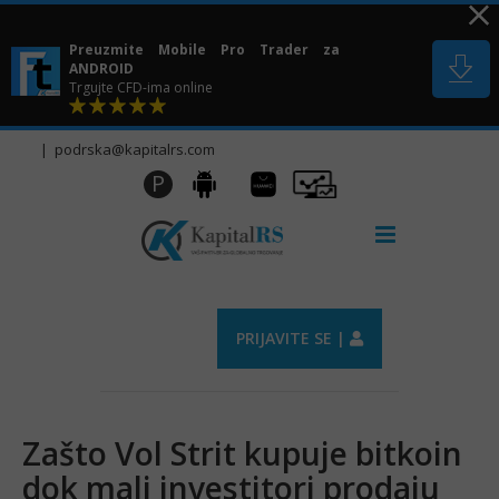
Skip
to
Preuzmite Mobile Pro Trader za
content
ANDROID
Trgujte CFD-ima online
|
podrska@kapitalrs.com
Huawei
Pro
P
Android
AppGallery
Trader
PRIJAVITE SE |
Zašto Vol Strit kupuje bitkoin
dok mali investitori prodaju