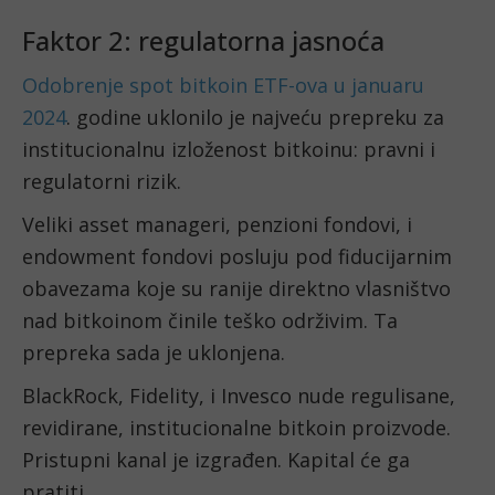
Faktor 2: regulatorna jasnoća
Odobrenje spot bitkoin ETF-ova u januaru
2024
. godine uklonilo je najveću prepreku za
institucionalnu izloženost bitkoinu: pravni i
regulatorni rizik.
Veliki asset manageri, penzioni fondovi, i
endowment fondovi posluju pod fiducijarnim
obavezama koje su ranije direktno vlasništvo
nad bitkoinom činile teško održivim. Ta
prepreka sada je uklonjena.
BlackRock, Fidelity, i Invesco nude regulisane,
revidirane, institucionalne bitkoin proizvode.
Pristupni kanal je izgrađen. Kapital će ga
pratiti.