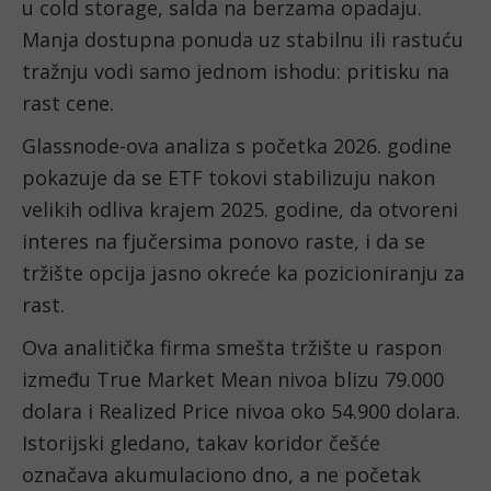
u cold storage, salda na berzama opadaju.
Manja dostupna ponuda uz stabilnu ili rastuću
tražnju vodi samo jednom ishodu: pritisku na
rast cene.
Glassnode-ova analiza s početka 2026. godine
pokazuje da se ETF tokovi stabilizuju nakon
velikih odliva krajem 2025. godine, da otvoreni
interes na fjučersima ponovo raste, i da se
tržište opcija jasno okreće ka pozicioniranju za
rast.
Ova analitička firma smešta tržište u raspon
između True Market Mean nivoa blizu 79.000
dolara i Realized Price nivoa oko 54.900 dolara.
Istorijski gledano, takav koridor češće
označava akumulaciono dno, a ne početak