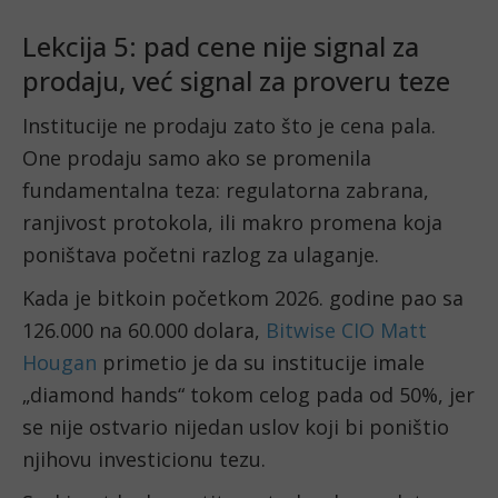
Lekcija 5: pad cene nije signal za
prodaju, već signal za proveru teze
Institucije ne prodaju zato što je cena pala.
One prodaju samo ako se promenila
fundamentalna teza: regulatorna zabrana,
ranjivost protokola, ili makro promena koja
poništava početni razlog za ulaganje.
Kada je bitkoin početkom 2026. godine pao sa
126.000 na 60.000 dolara,
Bitwise CIO Matt
Hougan
primetio je da su institucije imale
„diamond hands“ tokom celog pada od 50%, jer
se nije ostvario nijedan uslov koji bi poništio
njihovu investicionu tezu.