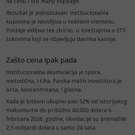
na cenu i što manji slippage.
Rezultat je jednostavan: institucionalna
kupovina je nevidljiva u realnom vremenu.
Postaje vidljiva tek zbirno, u izveštajima o ETF
tokovima koji se objavljuju danima kasnije.
Zašto cena ipak pada
Institucionalna akumulacija je spora,
metodična, i tiha. Panika malih investitora je
brza, koncentrisana, i glasna.
Kada je bitkoin ukupno pao 52% od istorijskog
maksimuma do približno 60.000 dolara 6.
februara 2026. godine, likvidacije su premašile
2,5 milijardi dolara u samo 24 sata.