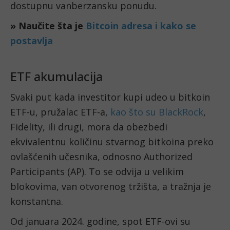
dostupnu vanberzansku ponudu.
» Naučite šta je
Bitcoin adresa i kako se
postavlja
ETF akumulacija
Svaki put kada investitor kupi udeo u bitkoin
ETF-u, pružalac ETF-a,
kao što su BlackRock
,
Fidelity, ili drugi, mora da obezbedi
ekvivalentnu količinu stvarnog bitkoina preko
ovlašćenih učesnika, odnosno Authorized
Participants (AP). To se odvija u velikim
blokovima, van otvorenog tržišta, a tražnja je
konstantna.
Od januara 2024. godine, spot ETF-ovi su