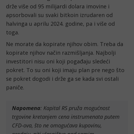
drže više od 95 milijardi dolara imovine i
apsorbovali su svaki bitkoin izrudaren od
halvinga u aprilu 2024. godine, pa i više od
toga.
Ne morate da kopirate njihov obim. Treba da
kopirate njihov način razmišljanja. Najbolji
investitori nisu oni koji pogađaju sledeći
pokret. To su oni koji imaju plan pre nego što
se pokret dogodi i drže ga se kada svi ostali
paniče.
Napomena
: Kapital RS pruža mogućnost
trgovine kretanjem cena instrumenata putem
CFD-ova, što ne omogućava kupovinu,