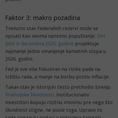
Faktor 3: makro pozadina
Trenutni stav Federalnih rezervi može se
opisati kao veoma oprezno popuštanje.
Dot
plot iz decembra 2025. godine
projektuje
najmanje jedno smanjenje kamatnih stopa u
2026. godini.
Fed je sve više fokusiran na rizike pada na
tržištu rada, a manje na borbu protiv inflacije.
Takav stav je istorijski često prethodio širenju
finansijske likvidnosti
. Institucionalni
investitori kupuju rizičnu imovinu pre nego što
likvidnost stigne, ne posle toga. Upravo to
sada pokazuju podaci o tokovima kapitala.