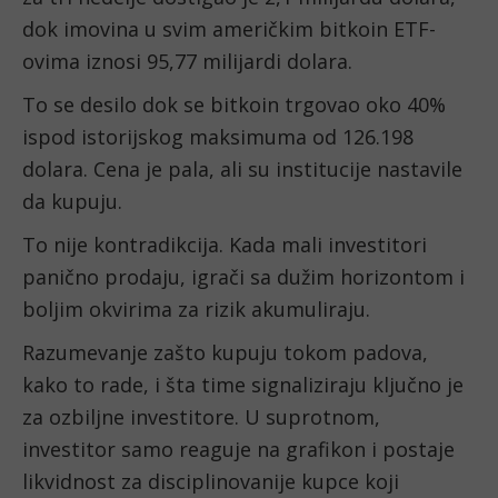
dok imovina u svim američkim bitkoin ETF-
ovima iznosi 95,77 milijardi dolara.
To se desilo dok se bitkoin trgovao oko 40%
ispod istorijskog maksimuma od 126.198
dolara. Cena je pala, ali su institucije nastavile
da kupuju.
To nije kontradikcija. Kada mali investitori
panično prodaju, igrači sa dužim horizontom i
boljim okvirima za rizik akumuliraju.
Razumevanje zašto kupuju tokom padova,
kako to rade, i šta time signaliziraju ključno je
za ozbiljne investitore. U suprotnom,
investitor samo reaguje na grafikon i postaje
likvidnost za disciplinovanije kupce koji