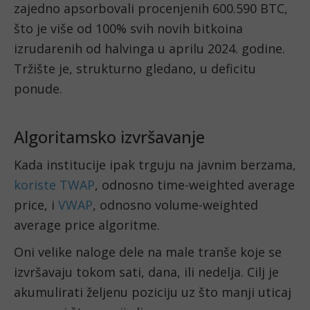
zajedno apsorbovali procenjenih 600.590 BTC,
što je više od 100% svih novih bitkoina
izrudarenih od halvinga u aprilu 2024. godine.
Tržište je, strukturno gledano, u deficitu
ponude.
Algoritamsko izvršavanje
Kada institucije ipak trguju na javnim berzama,
koriste TWAP
, odnosno time-weighted average
price, i
VWAP
, odnosno volume-weighted
average price algoritme.
Oni velike naloge dele na male tranše koje se
izvršavaju tokom sati, dana, ili nedelja. Cilj je
akumulirati željenu poziciju uz što manji uticaj