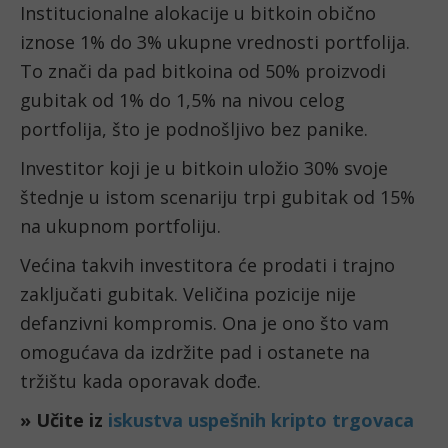
Institucionalne alokacije u bitkoin obično
iznose 1% do 3% ukupne vrednosti portfolija.
To znači da pad bitkoina od 50% proizvodi
gubitak od 1% do 1,5% na nivou celog
portfolija, što je podnošljivo bez panike.
Investitor koji je u bitkoin uložio 30% svoje
štednje u istom scenariju trpi gubitak od 15%
na ukupnom portfoliju.
Većina takvih investitora će prodati i trajno
zaključati gubitak. Veličina pozicije nije
defanzivni kompromis. Ona je ono što vam
omogućava da izdržite pad i ostanete na
tržištu kada oporavak dođe.
» Učite iz
iskustva uspešnih kripto trgovaca