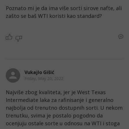
Poznato mi je da ima više sorti sirove nafte, ali 
zašto se baš WTI koristi kao standard? 
Vukajlo Gišić
Friday, May 20, 2022
Najviše zbog kvaliteta, jer je West Texas 
Intermediate laka za rafinisanje i generalno 
najbolja od trenutno dostupnih sorti. U nekom 
trenutku, svima je postalo pogodno da 
ocenjuju ostale sorte u odnosu na WTI i stoga 