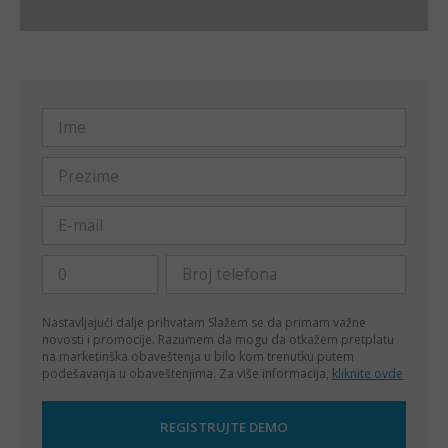
Nastavljajući dalje prihvatam
Slažem se da primam važne
novosti i promocije. Razumem da mogu da otkažem pretplatu
na marketinška obaveštenja u bilo kom trenutku putem
podešavanja u obaveštenjima. Za više informacija,
kliknite ovde