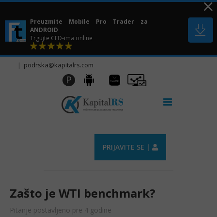
Skip
to
Preuzmite Mobile Pro Trader za
content
ANDROID
Trgujte CFD-ima online
|
podrska@kapitalrs.com
Huawei
Pro
P
Android
AppGallery
Trader
PRIJAVITE SE |
Zašto je WTI benchmark?
Pitanje postavljeno pre 4 godine