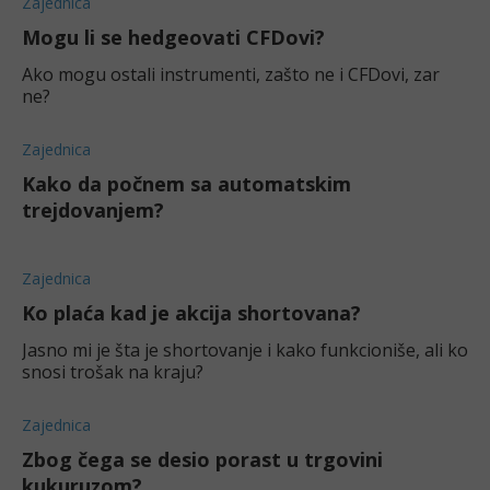
Zajednica
Mogu li se hedgeovati CFDovi?
Ako mogu ostali instrumenti, zašto ne i CFDovi, zar
ne?
Zajednica
Kako da počnem sa automatskim
trejdovanjem?
Zajednica
Ko plaća kad je akcija shortovana?
Jasno mi je šta je shortovanje i kako funkcioniše, ali ko
snosi trošak na kraju?
Zajednica
Zbog čega se desio porast u trgovini
kukuruzom?