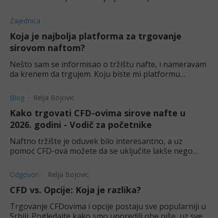
Zajednica
Koja je najbolja platforma za trgovanje
sirovom naftom?
Nešto sam se informisao o tržištu nafte, i nameravam
da krenem da trgujem. Koju biste mi platformu
preporučili?
Blog
Relja Bojovic
Kako trgovati CFD-ovima sirove nafte u
2026. godini - Vodič za početnike
Naftno tržište je oduvek bilo interesantno, a uz
pomoć CFD-ova možete da se uključite lakše nego
ikada. Pogledajte naš vodič da savladate trgovanje
naftom.
Odgovori
Relja Bojovic
CFD vs. Opcije: Koja je razlika?
Trgovanje CFDovima i opcije postaju sve popularniji u
Srbiji. Pogledajte kako smo uporedili obe niše, uz sve