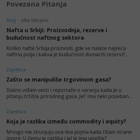
Povezana Pitanja
Blog
Mila Milojević
Nafta u Srbiji: Proizvodnja, rezerve i
budućnost naftnog sektora
Koliko nafte Srbija proizvodi, gde se nalaze najveća
naftna polja i kakva je budućnost domaćih rezervi?
Pregled proizvodnje, potrošnje i mišljenja stručnjaka.
Zajednica
Zašto se manipuliše trgovinom gasa?
Stalno viđam vesti i reportaže o varanju kada je u
pitanju tržište prirodnog gasa. Jel' ima neki poseban
razlog za ovo?
Zajednica
Koja je razlika između commodity i equity?
Mnogo me zbunjuju ova dva pojma kada čitam strane
izvore. U čemu je razlika i jel je ima uopšte?