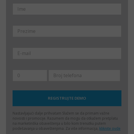
Nastavljajući dalje prihvatam
Slažem se da primam važne
novosti i promocije. Razumem da mogu da otkažem pretplatu
na marketinška obaveštenja u bilo kom trenutku putem
podešavanja u obaveštenjima. Za više informacija,
kliknite ovde