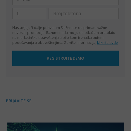
Nastavljajući dalje prihvatam
Slažem se da primam važne
novosti i promocije. Razumem da mogu da otkažem pretplatu
na marketinška obaveštenja u bilo kom trenutku putem
podešavanja u obaveštenjima. Za više informacija,
kliknite ovde
PRIJAVITE SE