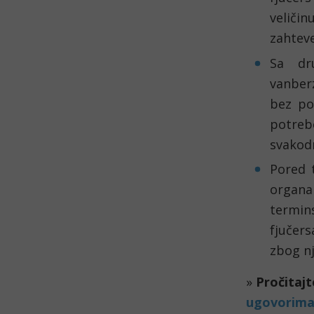
veličinu
zahteve
Sa dr
vanberz
bez po
potreb
svakodn
Pored t
organa 
termin
fjučer
zbog nj
»
 Pročitaj
ugovorim