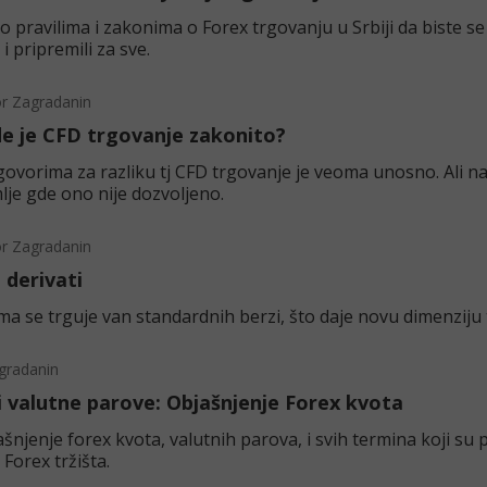
o pravilima i zakonima o Forex trgovanju u Srbiji da biste se z
i pripremili za sve.
or Zagradanin
gde je CFD trgovanje zakonito?
ovorima za razliku tj CFD trgovanje je veoma unosno. Ali na
lje gde ono nije dozvoljeno.
or Zagradanin
 derivati
ma se trguje van standardnih berzi, što daje novu dimenziju
gradanin
i valutne parove: Objašnjenje Forex kvota
šnjenje forex kvota, valutnih parova, i svih termina koji su 
Forex tržišta.