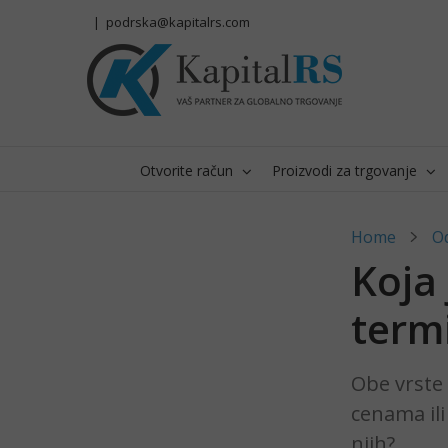
Skip
|
podrska@kapitalrs.com
to
content
Otvorite račun
Proizvodi za trgovanje
Home
O
Koja 
term
Obe vrste 
cenama ili
njih?