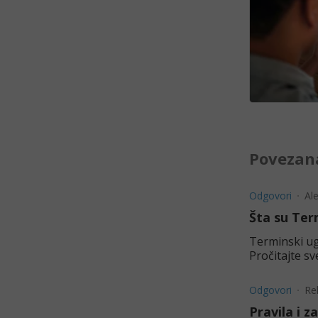
Povezana
Odgovori
Al
Šta su Ter
Terminski ugo
Pročitajte sv
Odgovori
Re
Pravila i z