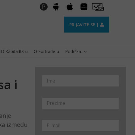
Huawei
Pro
P
Android
Apple
AppGallery
Trader
PRIJAVITE SE |
O KapitalRS-u
O Fortrade-u
Podrška
sa i
sanje
lika između