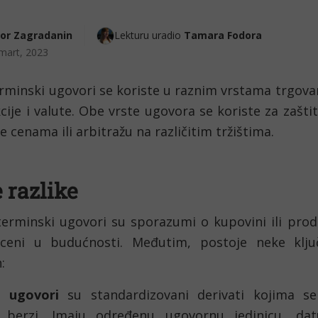
gor Zagradanin
Lekturu uradio 
Tamara Fodora
mart, 2023
erminski ugovori se koriste u raznim vrstama trgovan
cije i valute. Obe vrste ugovora se koriste za zaštitu
e cenama ili arbitražu na različitim tržištima.
 razlike
 terminski ugovori su sporazumi o kupovini ili prod
ceni u budućnosti. Međutim, postoje neke ključ
:
s ugovori
 su standardizovani derivati kojima se
s berzi. Imaju određenu ugovornu jedinicu, dat