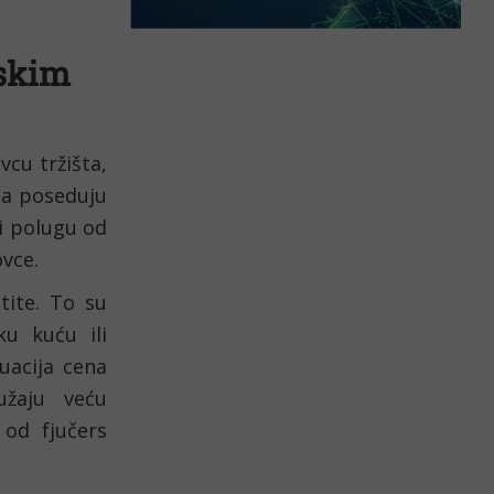
skim 
cu tržišta, 
a poseduju 
i polugu od 
ovce.
ite. To su 
 kuću ili 
uacija cena 
aju veću 
od fjučers 