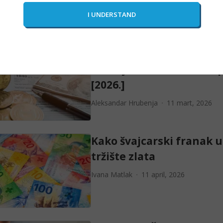
Igor Zagradanin
10 maj, 2024
Porezi na kriptovalutne
u Srbiji: Šta su i kako ih 
[2026.]
Aleksandar Hrubenja
11 mart, 2026
Kako švajcarski franak u
tržište zlata
Ivana Matlak
11 april, 2026