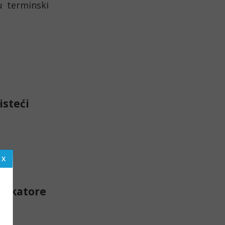
 terminski 
isteći
ndikatore