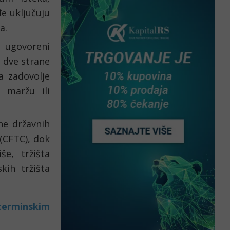
e uključuju 
a. 
ugovoreni 
 dve strane 
 zadovolje 
maržu ili 
e državnih 
(CFTC), dok 
e, tržišta 
ih tržišta 
terminskim 