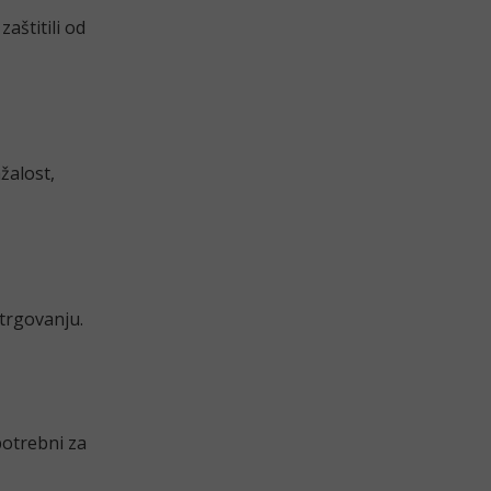
aštitili od
žalost,
 trgovanju.
potrebni za