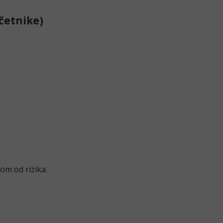
četnike)
om od rizika.