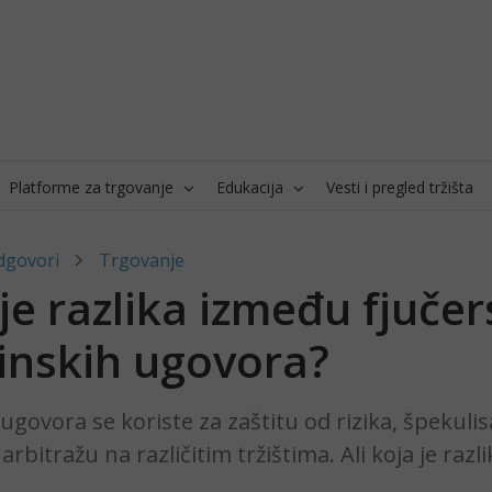
Platforme za trgovanje
Edukacija
Vesti i pregled tržišta
dgovori
Trgovanje
je razlika između fjučer
inskih ugovora?
ugovora se koriste za zaštitu od rizika, špekuli
 arbitražu na različitim tržištima. Ali koja je raz