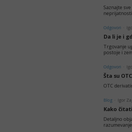
Saznajte sve 
neprijatnosti 
Odgovori
Ig
Da li je i 
Trgovanje ug
postoje i zem
Odgovori
Ig
Šta su OTC
OTC derivati
Blog
Igor Za
Kako čitat
Detaljno obja
razumevanje 