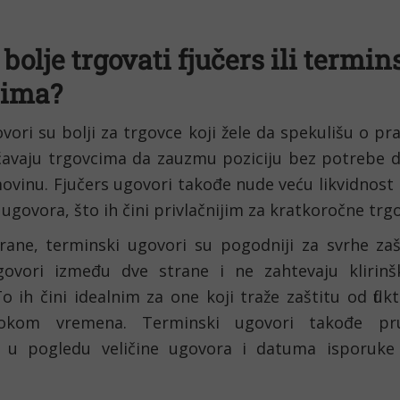
e bolje trgovati fjučers ili termin
rima?
vori su bolji za trgovce koji žele da spekulišu o prav
́avaju trgovcima da zauzmu poziciju bez potrebe d
vinu. Fjučers ugovori takođe nude veću likvidnost 
ugovora, što ih čini privlačnijim za kratkoročne trg
rane, terminski ugovori su pogodniji za svrhe zašt
govori između dve strane i ne zahtevaju klirinšku
 ih čini idealnim za one koji traže zaštitu od flukt
okom vremena. Terminski ugovori takođe pruž
ost u pogledu veličine ugovora i datuma isporuke 