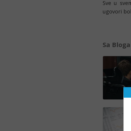
Sve u svem
ugovori bol
Sa Bloga