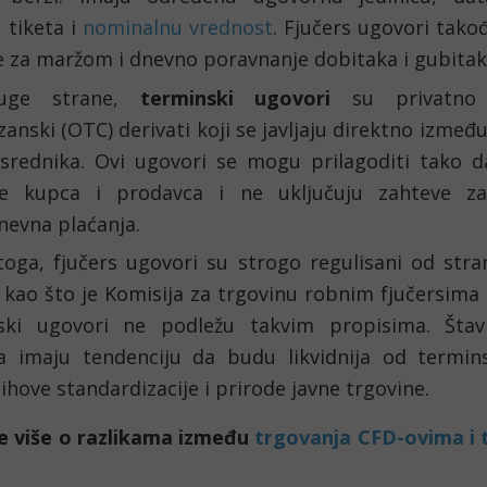
 tiketa i 
nominalnu vrednost
. Fjučers ugovori takođ
 za maržom i dnevno poravnanje dobitaka i gubitak
uge strane, 
terminski ugovori
 su privatno 
anski (OTC) derivati koji se javljaju direktno između
srednika. Ovi ugovori se mogu prilagoditi tako da
e kupca i prodavca i ne uključuju zahteve za 
evna plaćanja.
oga, fjučers ugovori su strogo regulisani od stran
kao što je Komisija za trgovinu robnim fjučersima 
ski ugovori ne podležu takvim propisima. Štaviš
sa imaju tendenciju da budu likvidnija od terminsk
ihove standardizacije i prirode javne trgovine.
te više o razlikama između 
trgovanja CFD-ovima i 
a