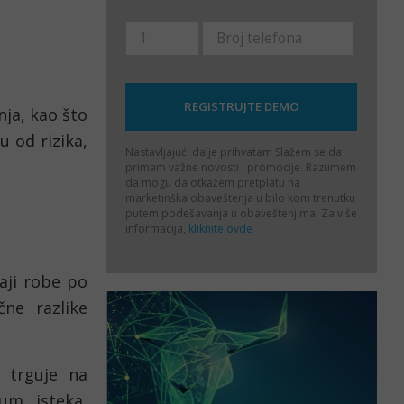
ja, kao što 
 od rizika, 
Nastavljajući dalje prihvatam
Slažem se da
primam važne novosti i promocije. Razumem
da mogu da otkažem pretplatu na
marketinška obaveštenja u bilo kom trenutku
putem podešavanja u obaveštenjima. Za više
informacija,
kliknite ovde
aji robe po 
ne razlike 
 trguje na 
um isteka, 