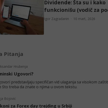
Dividende: Šta su i kako
funkcionišu (vodič za po
Igor Zagradanin
10 mart, 2026
 Pitanja
eksandar Hrubenja
minski Ugovori?
vori predstavljaju specifičan vid ulaganja sa visokom zaštit
e što treba da znate o njima u ovom tekstu.
lja Bojovic
akoni za Forex day trejding u Srbiji