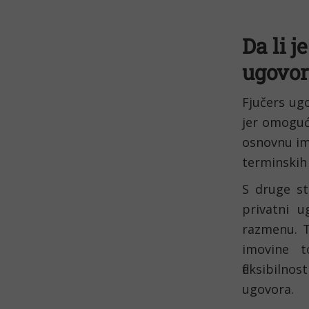
Da li j
ugovo
Fjučers ugo
jer omoguc
osnovnu imo
terminskih 
S druge st
privatni u
razmenu. To
imovine t
fleksibiln
ugovora.