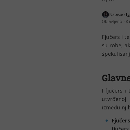
Napisao 
I
Objavljeno
28 
Fjučers i t
su robe, ak
špekulisanj
Glavne
I fjučers i
utvrđenoj 
između njih
Fjučer
fjučer