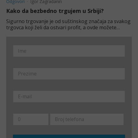
Odgovori
Igor Zagradanin
Kako da bezbedno trgujem u Srbiji?
Sigurno trgovanje je od suštinskog značaja za svakog
trgovca koji želi da ostvari profit, a ovde možete
saznati kako to da učinite.