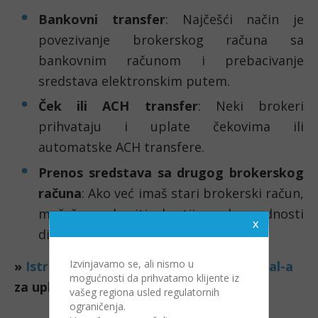
Bankovni transfer
: Najčešći način je
povezivanje brokerskog računa sa
bankovnim računom i prebacivanje
sredstava elektronskim putem.
Ček ili ACH transfer
: Neki brokeri
prihvataju i uplate čekovima ili
automatske ACH transfere.
Prenos sredstava sa drugog brokerskog
računa
: Ako već imaš stari brokerski račun,
možeš prebaciti hartije od vrednosti
direktno na novi.
Izvinjavamo se, ali nismo u
»
Istraži razlike između Netellera i PayPal-a
mogućnosti da prihvatamo klijente iz
za uplatu sredstava
vašeg regiona usled regulatornih
ograničenja.