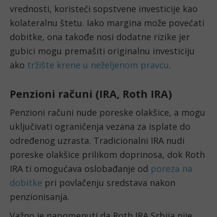
vrednosti, koristeći sopstvene investicije kao
kolateralnu štetu. Iako margina može povećati
dobitke, ona takođe nosi dodatne rizike jer
gubici mogu premašiti originalnu investiciju
ako
tržište krene u neželjenom pravcu
.
Penzioni računi (IRA, Roth IRA)
Penzioni računi nude poreske olakšice, a mogu
uključivati ograničenja vezana za isplate do
određenog uzrasta. Tradicionalni IRA nudi
poreske olakšice prilikom doprinosa, dok Roth
IRA ti omogućava oslobađanje od
poreza na
dobitke
pri povlačenju sredstava nakon
penzionisanja.
Važno je napomenuti da Roth IRA Srbija nije