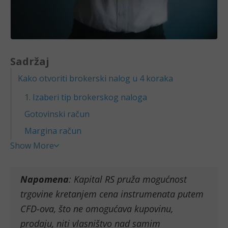
Sadržaj
Kako otvoriti brokerski nalog u 4 koraka
1. Izaberi tip brokerskog naloga
Gotovinski račun
Margina račun
Show More
Napomena
: Kapital RS pruža mogućnost
trgovine kretanjem cena instrumenata putem
CFD-ova, što ne omogućava kupovinu,
prodaju, niti vlasništvo nad samim