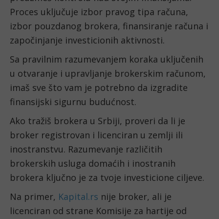
Proces uključuje izbor pravog tipa računa,
izbor pouzdanog brokera, finansiranje računa i
započinjanje investicionih aktivnosti.
Sa pravilnim razumevanjem koraka uključenih
u otvaranje i upravljanje brokerskim računom,
imaš sve što vam je potrebno da izgradite
finansijski sigurnu budućnost.
Ako tražiš brokera u Srbiji, proveri da li je
broker registrovan i licenciran u zemlji ili
inostranstvu. Razumevanje različitih
brokerskih usluga domaćih i inostranih
brokera ključno je za tvoje investicione ciljeve.
Na primer,
Kapital.rs
nije broker, ali je
licenciran od strane Komisije za hartije od