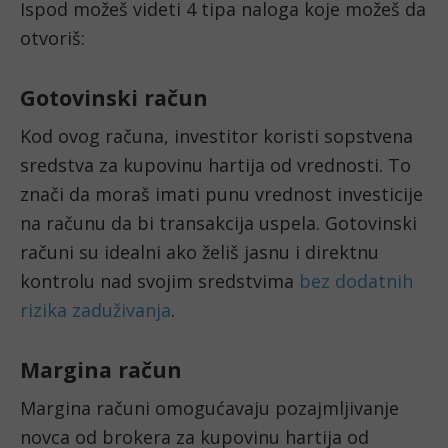
Ispod možeš videti 4 tipa naloga koje možeš da
otvoriš:
Gotovinski račun
Kod ovog računa, investitor koristi sopstvena
sredstva za kupovinu hartija od vrednosti. To
znači da moraš imati punu vrednost investicije
na računu da bi transakcija uspela. Gotovinski
računi su idealni ako želiš jasnu i direktnu
kontrolu nad svojim sredstvima
bez dodatnih
rizika zaduživanja
.
Margina račun
Margina računi omogućavaju pozajmljivanje
novca od brokera za kupovinu hartija od