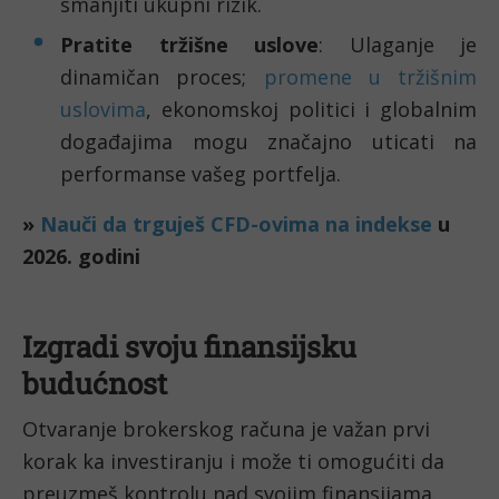
smanjiti ukupni rizik.
Pratite tržišne uslove
: Ulaganje je
dinamičan proces;
promene u tržišnim
uslovima
, ekonomskoj politici i globalnim
događajima mogu značajno uticati na
performanse vašeg portfelja.
»
Nauči da trguješ CFD-ovima na indekse
u
2026. godini
Izgradi svoju finansijsku
budućnost
Otvaranje brokerskog računa je važan prvi
korak ka investiranju i može ti omogućiti da
preuzmeš kontrolu nad svojim finansijama.