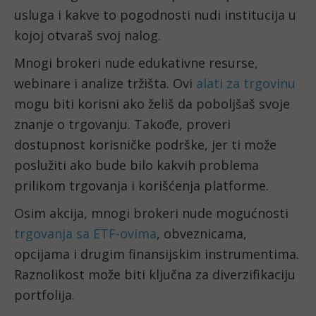
usluga i kakve to pogodnosti nudi institucija u
kojoj otvaraš svoj nalog.
Mnogi brokeri nude edukativne resurse,
webinare i analize tržišta. Ovi
alati za trgovinu
mogu biti korisni ako želiš da poboljšaš svoje
znanje o trgovanju. Takođe, proveri
dostupnost korisničke podrške, jer ti može
poslužiti ako bude bilo kakvih problema
prilikom trgovanja i korišćenja platforme.
Osim akcija, mnogi brokeri nude mogućnosti
trgovanja sa ETF-ovima
, obveznicama,
opcijama i drugim finansijskim instrumentima.
Raznolikost može biti ključna za diverzifikaciju
portfolija.