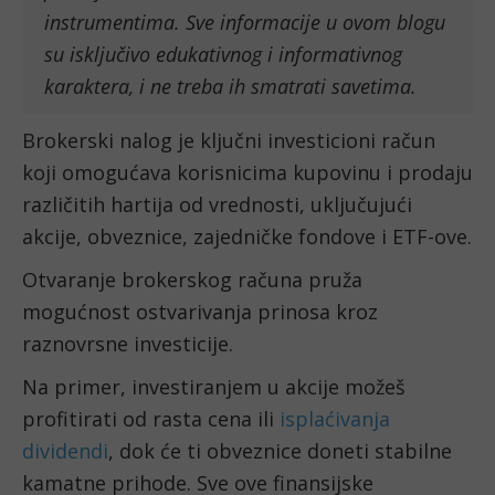
instrumentima. Sve informacije u ovom blogu
su isključivo edukativnog i informativnog
karaktera, i ne treba ih smatrati savetima.
Brokerski nalog je ključni investicioni račun
koji omogućava korisnicima kupovinu i prodaju
različitih hartija od vrednosti, uključujući
akcije, obveznice, zajedničke fondove i ETF-ove.
Otvaranje brokerskog računa pruža
mogućnost ostvarivanja prinosa kroz
raznovrsne investicije.
Na primer, investiranjem u akcije možeš
profitirati od rasta cena ili
isplaćivanja
dividendi
, dok će ti obveznice doneti stabilne
kamatne prihode. Sve ove finansijske