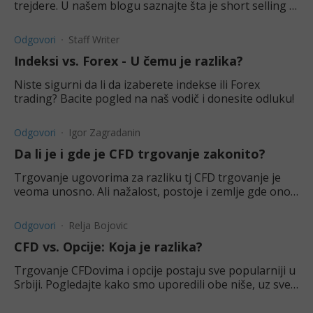
trejdere. U našem blogu saznajte šta je short selling i
kako ono funkcioniše.
Odgovori
Staff Writer
Indeksi vs. Forex - U čemu je razlika?
Niste sigurni da li da izaberete indekse ili Forex
trading? Bacite pogled na naš vodič i donesite odluku!
Odgovori
Igor Zagradanin
Da li je i gde je CFD trgovanje zakonito?
Trgovanje ugovorima za razliku tj CFD trgovanje je
veoma unosno. Ali nažalost, postoje i zemlje gde ono
nije dozvoljeno.
Odgovori
Relja Bojovic
CFD vs. Opcije: Koja je razlika?
Trgovanje CFDovima i opcije postaju sve popularniji u
Srbiji. Pogledajte kako smo uporedili obe niše, uz sve
prednosti i mane.