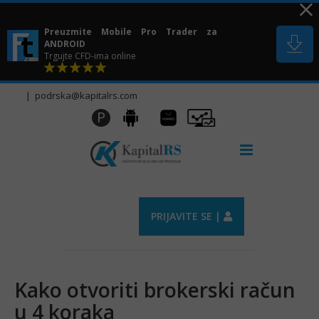
Skip
to
Preuzmite Mobile Pro Trader za
content
ANDROID
Trgujte CFD-ima online
|
podrska@kapitalrs.com
Huawei
Pro
P
Android
AppGallery
Trader
PRIJAVITE SE |
Kako otvoriti brokerski račun
u 4 koraka