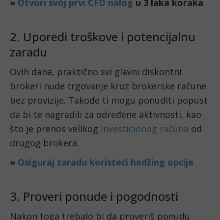
»
Otvori svoj prvi CFD nalog
u 3 laka koraka
2. Uporedi troškove i potencijalnu
zaradu
Ovih dana, praktično svi glavni diskontni
brokeri nude trgovanje kroz brokerske račune
bez provizije. Takođe ti mogu ponuditi popust
da bi te nagradili za određene aktivnosti, kao
što je prenos velikog
investicionog računa
od
drugog brokera.
»
Osiguraj zaradu koristeći hedžing opcije
3. Proveri ponude i pogodnosti
Nakon toga trebalo bi da proveriš ponudu