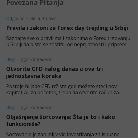
Povezana Pitanja
Odgovori
Relja Bojovic
Pravila i zakoni za Forex day trejding u Srbiji
Saznajte sve o pravilima i zakonima o Forex trgovanju
u Srbiji da biste se zaštitili od neprijatnosti i pripremili
za sve.
Blog
Igor Zagradanin
Otvorite CFD nalog danas u ova tri
jednostavna koraka
Postoje hiljade CFD tržišta gde možete steći nov
kapital. Ali za početak, treba da otvorite račun za
trgovanje kod pouzdanog brokera.
Blog
Igor Zagradanin
Objašnjenje šortovanja: Šta je to i kako
funkcioniše?
Šortovanje je zanimljiv vid investiranja za iskusne