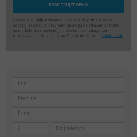
Nastavljajući dalje prihvatam
Slažem se da primam važne
novosti i promocije. Razumem da mogu da otkažem pretplatu
na marketinška obaveštenja u bilo kom trenutku putem
podešavanja u obaveštenjima. Za više informacija,
kliknite ovde