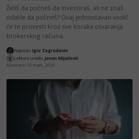
Želiš da počneš da investiraš, ali ne znaš
odakle da počneš? Ovaj jednostavan vodič
će te provesti kroz sve korake otvaranja
brokerskog računa.
Napisao
Igor Zagradanin
Lekturu uradio
Jovan Mijailović
Ažurirano
10 mart, 2026