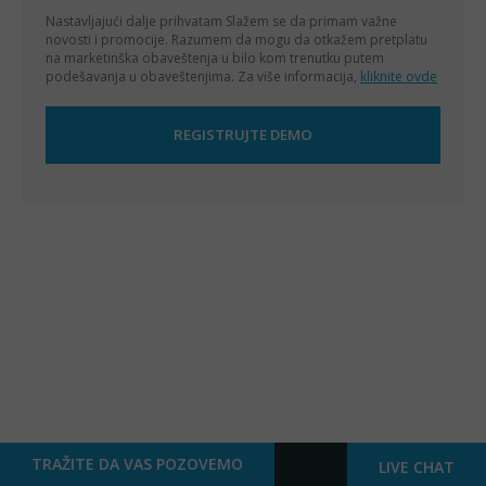
Nastavljajući dalje prihvatam
Slažem se da primam važne
novosti i promocije. Razumem da mogu da otkažem pretplatu
na marketinška obaveštenja u bilo kom trenutku putem
podešavanja u obaveštenjima. Za više informacija,
kliknite ovde
TRAŽITE DA VAS POZOVEMO
LIVE CHAT