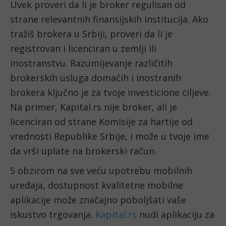
Uvek proveri da li je broker regulisan od
strane relevantnih finansijskih institucija. Ako
tražiš brokera u Srbiji, proveri da li je
registrovan i licenciran u zemlji ili
inostranstvu. Razumijevanje različitih
brokerskih usluga domaćih i inostranih
brokera ključno je za tvoje investicione ciljeve.
Na primer, Kapital.rs nije broker, ali je
licenciran od strane Komisije za hartije od
vrednosti Republike Srbije, i može u tvoje ime
da vrši uplate na brokerski račun.
S obzirom na sve veću upotrebu mobilnih
uređaja, dostupnost kvalitetne mobilne
aplikacije može značajno poboljšati vaše
iskustvo trgovanja.
Kapital.rs
nudi aplikaciju za