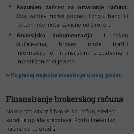
Popunjen zahtev za otvaranje računa:
Ovaj zahtev možeš podneti lično u banci ili
putem interneta, zavisno od brokera.
Finansijska dokumentacija:
U nekim
slučajevima, broker može tražiti
informacije o finansijskim sredstvima i
investicionim ciljevima
»
Pogledaj najbolje investicije u ovoj godini
Finansiranje brokerskog računa
Nakon što otvoriš brokerski račun, sledeći
korak je uplata sredstava. Postoji nekoliko
načina da to uradiš: