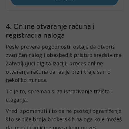
4. Online otvaranje računa i
registracija naloga
Posle provera pogodnosti, ostaje da otvoriš
zvaničan nalog i obezbediš pristup sredstvima.
Zahvaljujući digitalizaciji, proces online
otvaranja računa danas je brz i traje samo
nekoliko minuta.
To je to, spreman si za istraživanje tržišta i
ulaganja.
Vredi spomenuti i to da ne postoji ograničenje
što se tiče broja brokerskih naloga koje možeš
da imaš ili količine novca koju možeš