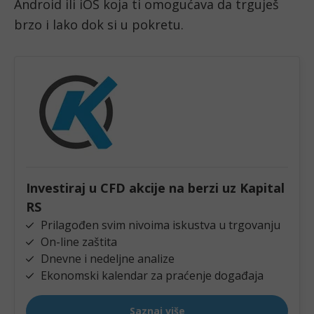
Android ili iOS koja ti omogućava da trguješ
brzo i lako dok si u pokretu.