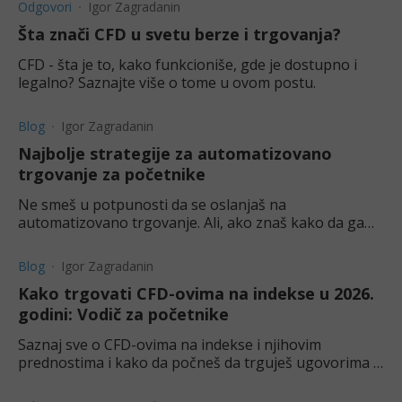
Odgovori
Igor Zagradanin
Šta znači CFD u svetu berze i trgovanja?
CFD - šta je to, kako funkcioniše, gde je dostupno i
legalno? Saznajte više o tome u ovom postu.
Blog
Igor Zagradanin
Najbolje strategije za automatizovano
trgovanje za početnike
Ne smeš u potpunosti da se oslanjaš na
automatizovano trgovanje. Ali, ako znaš kako da ga
koristiš, može ti potencijalno doneti prednost.
Blog
Igor Zagradanin
Kako trgovati CFD-ovima na indekse u 2026.
godini: Vodič za početnike
Saznaj sve o CFD-ovima na indekse i njihovim
prednostima i kako da počneš da trguješ ugovorima o
razlici na indekse online u našem vodiču za početnike.