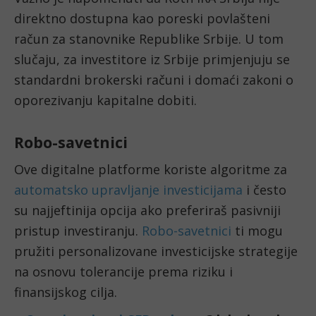
direktno dostupna kao poreski povlašteni
račun za stanovnike Republike Srbije. U tom
slučaju, za investitore iz Srbije primjenjuju se
standardni brokerski računi i domaći zakoni o
oporezivanju kapitalne dobiti.
Robo-savetnici
Ove digitalne platforme koriste algoritme za
automatsko upravljanje investicijama
i često
su najjeftinija opcija ako preferiraš pasivniji
pristup investiranju.
Robo-savetnici
ti mogu
pružiti personalizovane investicijske strategije
na osnovu tolerancije prema riziku i
finansijskog cilja.