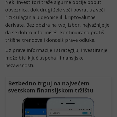
Neki investitori traže sigurne opcije poput
obveznica, dok drugi žele veći povrat uz veći
rizik ulaganja u deonice ili kriptovalutne
derivate. Bez obzira na tvoj izbor, najvažnije je
da se dobro informišeš, kontinuirano pratiš
tržišne trendove i donosiš prave odluke.
Uz prave informacije i strategiju, investiranje
može biti ključ uspeha i finansijske
nezavisnosti.