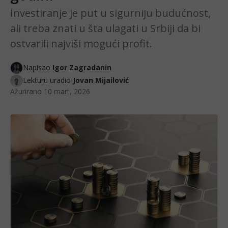
Investiranje je put u sigurniju budućnost,
ali treba znati u šta ulagati u Srbiji da bi
ostvarili najviši mogući profit.
Napisao
Igor Zagradanin
Lekturu uradio
Jovan Mijailović
Ažurirano
10 mart, 2026