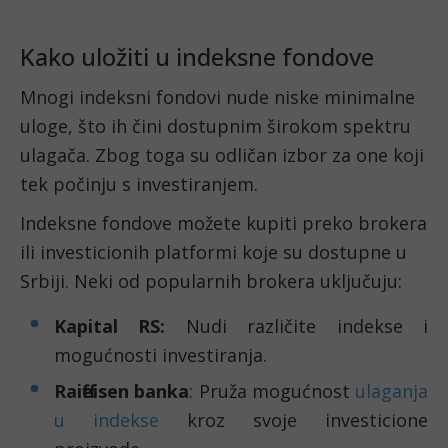
Kako uložiti u indeksne fondove
Mnogi indeksni fondovi nude niske minimalne
uloge, što ih čini dostupnim širokom spektru
ulagača. Zbog toga su odličan izbor za one koji
tek počinju s investiranjem.
Indeksne fondove možete kupiti preko brokera
ili investicionih platformi koje su dostupne u
Srbiji. Neki od popularnih brokera uključuju:
Kapital RS:
Nudi različite indekse i
mogućnosti investiranja.
Raiffeisen banka
: Pruža mogućnost
ulaganja
u indekse
kroz svoje investicione