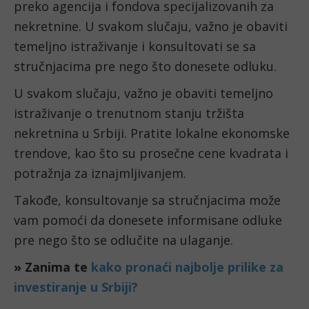
preko agencija i fondova specijalizovanih za
nekretnine. U svakom slučaju, važno je obaviti
temeljno istraživanje i konsultovati se sa
stručnjacima pre nego što donesete odluku.
U svakom slučaju, važno je obaviti temeljno
istraživanje o trenutnom stanju tržišta
nekretnina u Srbiji. Pratite lokalne ekonomske
trendove, kao što su prosečne cene kvadrata i
potražnja za iznajmljivanjem.
Takođe, konsultovanje sa stručnjacima može
vam pomoći da donesete informisane odluke
pre nego što se odlučite na ulaganje.
» Zanima te
kako pronaći najbolje prilike za
investiranje u Srbiji?