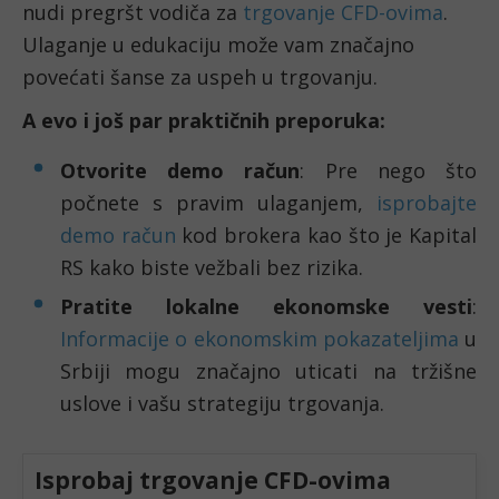
nudi pregršt vodiča za
trgovanje CFD-ovima
.
Ulaganje u edukaciju može vam značajno
povećati šanse za uspeh u trgovanju.
A evo i još par praktičnih preporuka:
Otvorite demo račun
: Pre nego što
počnete s pravim ulaganjem,
isprobajte
demo račun
kod brokera kao što je Kapital
RS kako biste vežbali bez rizika.
Pratite lokalne ekonomske vesti
:
Informacije o ekonomskim pokazateljima
u
Srbiji mogu značajno uticati na tržišne
uslove i vašu strategiju trgovanja.