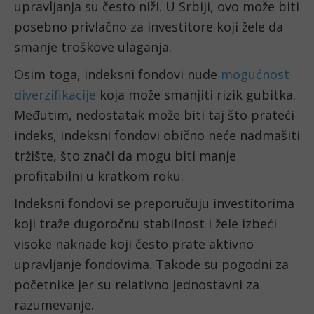
upravljanja su često niži. U Srbiji, ovo može biti
posebno privlačno za investitore koji žele da
smanje troškove ulaganja.
Osim toga, indeksni fondovi nude
mogućnost
diverzifikacije
koja može smanjiti rizik gubitka.
Međutim, nedostatak može biti taj što prateći
indeks, indeksni fondovi obično neće nadmašiti
tržište, što znači da mogu biti manje
profitabilni u kratkom roku.
Indeksni fondovi se preporučuju investitorima
koji traže dugoročnu stabilnost i žele izbeći
visoke naknade koji često prate aktivno
upravljanje fondovima. Takođe su pogodni za
početnike jer su relativno jednostavni za
razumevanje.