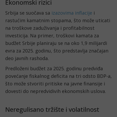
Ekonomski rizici
Srbija se suočava sa
izazovima inflacije
i
rastućim kamatnim stopama, što može uticati
na troškove zaduživanja i profitabilnost
investicija. Na primer, troškovi kamata za
budžet Srbije planiraju se na oko 1,9 milijardi
evra za 2025. godinu, što predstavlja značajan
deo javnih rashoda.
Predloženi budžet za 2025. godinu predviđa
povećanje fiskalnog deficita na tri odsto BDP-a,
što može stvoriti pritiske na javne finansije i
dovesti do nepredvidivih ekonomskih uslova.
Neregulisano tržište i volatilnost