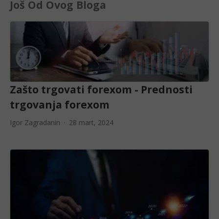
Još Od Ovog Bloga
Zašto trgovati forexom - Prednosti
trgovanja forexom
Igor Zagradanin
28 mart, 2024