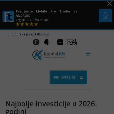
Skip
to
Preuzmite Mobile Pro Trader za
content
ANDROID
Trgujte CFD-ima online
|
podrska@kapitalrs.com
Huawei
Pro
P
Android
AppGallery
Trader
PRIJAVITE SE |
Najbolje investicije u 2026.
godini