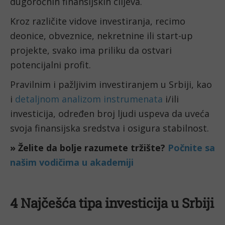
dugoročnih finansijskih ciljeva.
Kroz različite vidove investiranja, recimo
deonice, obveznice, nekretnine ili start-up
projekte, svako ima priliku da ostvari
potencijalni profit.
Pravilnim i pažljivim investiranjem u Srbiji, kao
i
detaljnom analizom instrumenata
i/ili
investicija, određen broj ljudi uspeva da uveća
svoja finansijska sredstva i osigura stabilnost.
» Želite da bolje razumete tržište?
Počnite sa
našim vodičima u akademiji
4 Najčešća tipa investicija u Srbiji