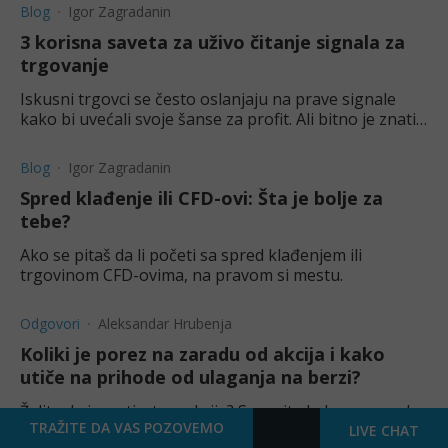
Blog
Igor Zagradanin
3 korisna saveta za uživo čitanje signala za
trgovanje
Iskusni trgovci se često oslanjaju na prave signale
kako bi uvećali svoje šanse za profit. Ali bitno je znati
gde su pravi signali i kako ih pravilno čitati.
Blog
Igor Zagradanin
Spred klađenje ili CFD-ovi: Šta je bolje za
tebe?
Ako se pitaš da li početi sa spred klađenjem ili
trgovinom CFD-ovima, na pravom si mestu.
Odgovori
Aleksandar Hrubenja
Koliki je porez na zaradu od akcija i kako
utiče na prihode od ulaganja na berzi?
Želite da investirate u akcije? Saznajte kako se zarada
TRAŽITE DA VAS POZOVEMO
od istih oporezuje i koliki taj porez može biti.
LIVE CHAT