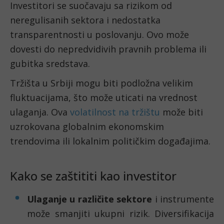
Investitori se suočavaju sa rizikom od
neregulisanih sektora i nedostatka
transparentnosti u poslovanju. Ovo može
dovesti do nepredvidivih pravnih problema ili
gubitka sredstava.
Tržišta u Srbiji mogu biti podložna velikim
fluktuacijama, što može uticati na vrednost
ulaganja. Ova
volatilnost na tržištu
može biti
uzrokovana globalnim ekonomskim
trendovima ili lokalnim političkim događajima.
Kako se zaštititi kao investitor
Ulaganje u različite sektore
i instrumente
može smanjiti ukupni rizik. Diversifikacija