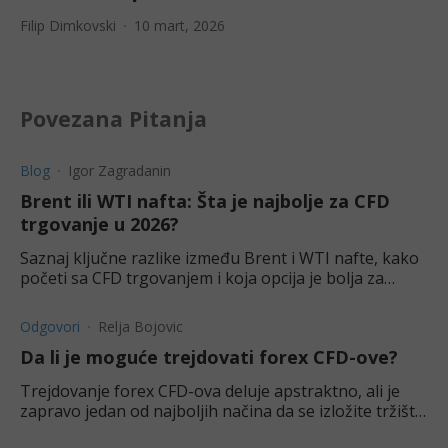
Filip Dimkovski
10 mart, 2026
Povezana Pitanja
Blog
Igor Zagradanin
Brent ili WTI nafta: Šta je najbolje za CFD
trgovanje u 2026?
Saznaj ključne razlike između Brent i WTI nafte, kako
početi sa CFD trgovanjem i koja opcija je bolja za
ulaganje.
Odgovori
Relja Bojovic
Da li je moguće trejdovati forex CFD-ove?
Trejdovanje forex CFD-ova deluje apstraktno, ali je
zapravo jedan od najboljih načina da se izložite tržištu
stranih valuta. Saznajte više sa nama.