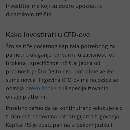
investitorima koji su dobro upoznati s
dinamikom tržišta.
Kako investirati u CFD-ove
Što se tiče početnog kapitala potrebnog za
pametno ulaganje, on varira u zavisnosti od
brokera i specifičnog tržišta. Jedna od
prednosti je što često nisu potrebne velike
sume novca. Trgovina CFD-ovima najčešće se
obavlja
preko brokera
ili specijalizovanih
onlajn platformi.
Posebno važno da se kontinuirano edukujete o
tržišnim trendovima i strategijama trgovanja.
Kapital RS je dostupan na srpskom jeziku i