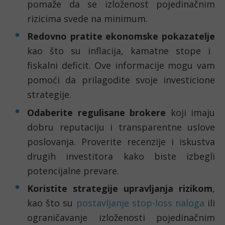
pomaže da se izloženost pojedinačnim
rizicima svede na minimum.
Redovno pratite ekonomske pokazatelje
kao što su inflacija, kamatne stope i
fiskalni deficit. Ove informacije mogu vam
pomoći da prilagodite svoje investicione
strategije.
Odaberite regulisane brokere
koji imaju
dobru reputaciju i transparentne uslove
poslovanja. Proverite recenzije i iskustva
drugih investitora kako biste izbegli
potencijalne prevare.
Koristite strategije upravljanja rizikom
,
kao što su
postavljanje stop-loss naloga
ili
ograničavanje izloženosti pojedinačnim