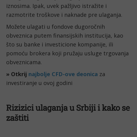
iznosima. Ipak, uvek pažljivo istražite i
razmotrite troškove i naknade pre ulaganja.
Možete ulagati u fondove dugoročnih
obveznica putem finansijskih institucija, kao
što su banke i investicione kompanije, ili
pomoću brokera koji pružaju usluge trgovanja
obveznicama.
» Otkrij
najbolje CFD-ove deonica
za
investiranje u ovoj godini
Rizizici ulaganja u Srbiji i kako se
zaštiti