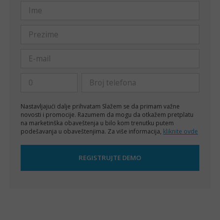
Nastavljajući dalje prihvatam
Slažem se da primam važne
novosti i promocije. Razumem da mogu da otkažem pretplatu
na marketinška obaveštenja u bilo kom trenutku putem
podešavanja u obaveštenjima. Za više informacija,
kliknite ovde