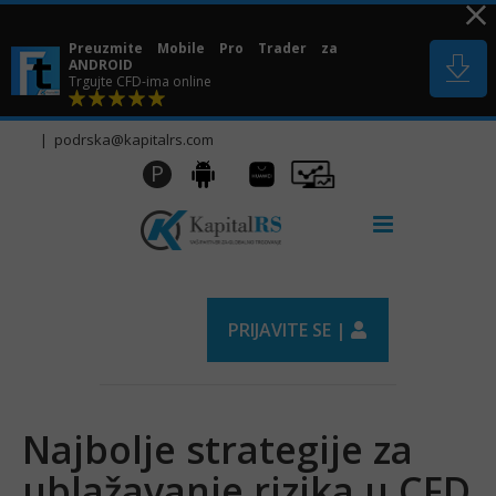
Skip
to
Preuzmite Mobile Pro Trader za
content
ANDROID
Trgujte CFD-ima online
|
podrska@kapitalrs.com
Huawei
Pro
P
Android
AppGallery
Trader
PRIJAVITE SE |
Najbolje strategije za
ublažavanje rizika u CFD