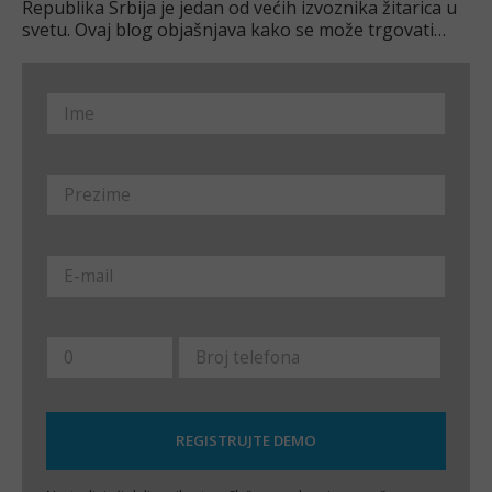
Republika Srbija je jedan od većih izvoznika žitarica u
svetu. Ovaj blog objašnjava kako se može trgovati
žitaricama kroz ugovore za razliku u Srbiji.