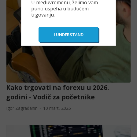
U međuvremenu, želimo vam
puno uspeha u budućem
trgovanju.
Kako trgovati na forexu u 2026.
godini - Vodič za početnike
Igor Zagradanin
10 mart, 2026