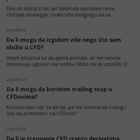
Ovo mi dosta znači jer želim da isprobam neke
rizičnije strategije i malo više hedgingu da se
posvetim. Znate li neke koji imaju ovu zaštitu?
Zajednica
Da li mogu da izgubim više nego što sam
uložio u CFD?
Imam iskustva sa akcijama pomalo, ali me veoma
interesuju ugovori na razliku. Malo me je uplašilo što
svi pričaju kako su potencijalni gubici beskonačni. U
čemu je stvar tu?
Zajednica
Da li mogu da koristim trailing stop u
CFDovima?
Koristio sam već za akcije, pa me zanima da li mogu
isto da primenim i na CFDove?
Zajednica
Da li je trgovanje CFD crypto derivatima