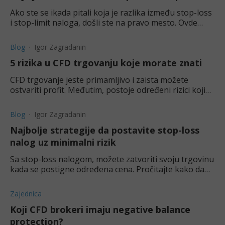
Ako ste se ikada pitali koja je razlika između stop-loss
i stop-limit naloga, došli ste na pravo mesto. Ovde
ćete saznati o razlikama između ova dva naloga.
Blog
Igor Zagradanin
5 rizika u CFD trgovanju koje morate znati
CFD trgovanje jeste primamljivo i zaista možete
ostvariti profit. Međutim, postoje određeni rizici kojih
morate biti svesni pre nego što počnete da trgujete.
Blog
Igor Zagradanin
Najbolje strategije da postavite stop-loss
nalog uz minimalni rizik
Sa stop-loss nalogom, možete zatvoriti svoju trgovinu
kada se postigne određena cena. Pročitajte kako da
postavite stop-loss a da uz to ne rizikujete mnogo.
Zajednica
Koji CFD brokeri imaju negative balance
protection?