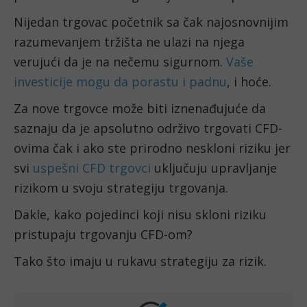
Nijedan trgovac početnik sa čak najosnovnijim 
razumevanjem tržišta ne ulazi na njega 
verujući da je na nečemu sigurnom. 
Vaše 
investicije mogu da porastu i padnu
, i hoće.
Za nove trgovce može biti iznenađujuće da 
saznaju da je apsolutno održivo trgovati CFD-
ovima čak i ako ste prirodno neskloni riziku jer 
svi 
uspešni CFD trgovci
 uključuju upravljanje 
rizikom u svoju strategiju trgovanja.
Dakle, kako pojedinci koji nisu skloni riziku 
pristupaju trgovanju CFD-om?
Tako što imaju u rukavu strategiju za rizik.