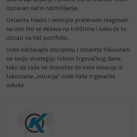
ispravan način razmišljanja.
Ostanite hladni i nemojte preterano reagovati 
na ono što se dešava na tržištima i kako će to 
uticati na Vaš portfolio.
Uvek održavajte disciplinu i ostanite fokusirani 
na svoju strategiju tokom trgovačkog dana, 
tako da tada ne dozvolite da Vaše emocije ili 
takozvana „intuicija“ vode Vaše trgovačke 
odluke.