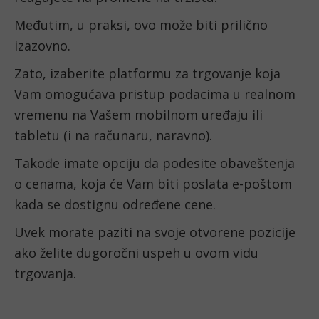
Međutim, u praksi, ovo može biti prilično 
izazovno.
Zato, izaberite platformu za trgovanje koja 
Vam omogućava pristup podacima u realnom 
vremenu na Vašem mobilnom uređaju ili 
tabletu (i na računaru, naravno).
Takođe imate opciju da podesite obaveštenja 
o cenama, koja će Vam biti poslata e-poštom 
kada se dostignu određene cene.
Uvek morate paziti na svoje otvorene pozicije 
ako želite dugoročni uspeh u ovom vidu 
trgovanja.