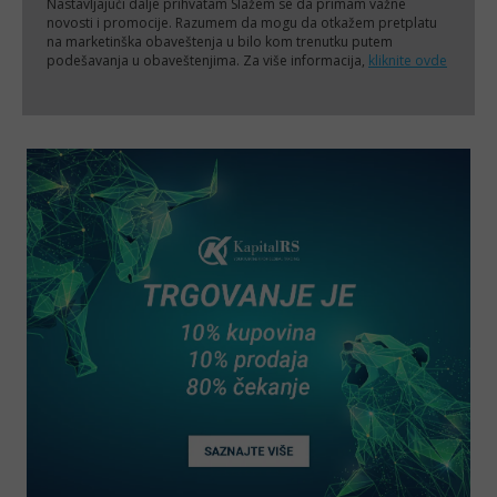
Nastavljajući dalje prihvatam
Slažem se da primam važne
novosti i promocije. Razumem da mogu da otkažem pretplatu
na marketinška obaveštenja u bilo kom trenutku putem
podešavanja u obaveštenjima. Za više informacija,
kliknite ovde