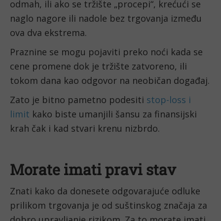
odmah, ili ako se tržište „procepi“, krećući se 
naglo nagore ili nadole bez trgovanja između 
ova dva ekstrema.
Praznine se mogu pojaviti preko noći kada se 
cene promene dok je tržište zatvoreno, ili 
tokom dana kao odgovor na neobičan događaj.
Zato je bitno pametno podesiti 
stop-loss i 
limit
 kako biste umanjili šansu za finansijski 
krah čak i kad stvari krenu nizbrdo.
Morate imati pravi stav
Znati kako da donesete odgovarajuće odluke 
prilikom trgovanja je od suštinskog značaja za 
dobro upravljanje rizikom. Za to morate imati 