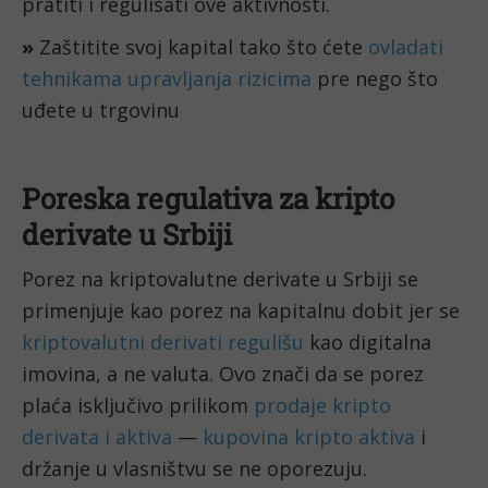
pratiti i regulisati ove aktivnosti.
»
Zaštitite svoj kapital tako što ćete
ovladati
tehnikama upravljanja rizicima
pre nego što
uđete u trgovinu
Poreska regulativa za kripto
derivate u Srbiji
Porez na kriptovalutne derivate u Srbiji se
primenjuje kao porez na kapitalnu dobit jer se
kriptovalutni derivati regulišu
kao digitalna
imovina, a ne valuta. Ovo znači da se porez
plaća isključivo prilikom
prodaje kripto
derivata i aktiva
—
kupovina kripto aktiva
i
držanje u vlasništvu se ne oporezuju.