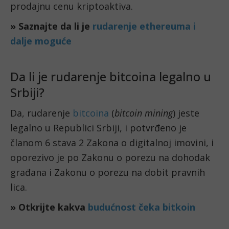
prodajnu cenu kriptoaktiva.
» Saznajte da li je
rudarenje ethereuma i
dalje moguće
Da li je rudarenje bitcoina legalno u
Srbiji?
Da, rudarenje
bitcoina
(
bitcoin mining
) jeste
legalno u Republici Srbiji, i potvrđeno je
članom 6 stava 2 Zakona o digitalnoj imovini, i
oporezivo je po Zakonu o porezu na dohodak
građana i Zakonu o porezu na dobit pravnih
lica.
» Otkrijte kakva
budućnost čeka bitkoin