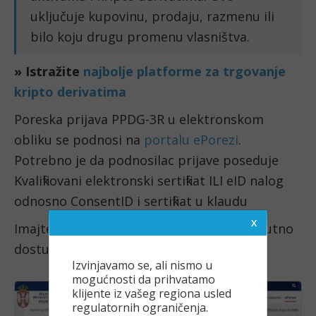
uključuje kupovinu, prodaju, razmenu ili
bilo koju drugu promenu vlasništva.
» Istražite
najbolje platforme za trgovanje
kripto derivatima
Poreska prijava PPDG-3R u elektronskom
obliku se podnosi na
portalu ePorezi
.
Potrebno je da podnosilac prijave poseduje
Kvalifikovani elektronski sertifikat ILI eID nalog
odnosno ConsentID i sertifikat u klaudu
Imajte u vidu da je aplikacija ePorezi trenutno
dostupna samo za Windows računare.
Izvinjavamo se, ali nismo u
mogućnosti da prihvatamo
klijente iz vašeg regiona usled
regulatornih ograničenja.