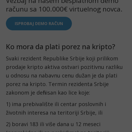
Vežbaj na našem besplatnom demo
računu sa 100.000€ virtuelnog novca.
ISPROBAJ DEMO RAČUN
Ko mora da plati porez na kripto?
Svaki rezident Republike Srbije koji prilikom
prodaje kripto aktiva ostvari pozitivnu razliku
u odnosu na nabavnu cenu dužan je da plati
porez na kripto. Termin rezidenta Srbije
zakonom je definisan kao lice koje:
1) ima prebivalište ili centar poslovnih i
životnih interesa na teritoriji Srbije, ili
2) boravi 183 ili više dana u 12 meseci