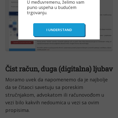
U međuvremenu, želimo vam
puno uspeha u budućem
trgovanju.
Čist račun, duga (digitalna) ljubav
Moramo uvek da napomenemo da je najbolje
da se čitaoci savetuju sa poreskim
stručnjakom, advokatom ili računovođom u
vezi bilo kakvih nedoumica u vezi sa ovim
propisima.