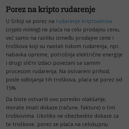
Porez na kripto rudarenje
U Srbiji se porez na
rudarenje kriptoaktiva
(
crypto mining
) ne plaća na celu prodajnu cenu,
već samo na razliku između prodajne cene i
troškova koji su nastali tokom rudarenja, npr.
nabavka opreme, potrošnja električne energije
i drugi slični izdaci povezani sa samim
procesom rudarenja. Na ostvareni prihod,
posle odbijanja tih troškova, plaća se porez od
15%.
Da biste ostvarili ovo poresko olakšanje,
morate imati dokaze (račune, fakture) o tim
troškovima. Ukoliko ne obezbedite dokaze za
te troškove, porez se plaća na celokupnu