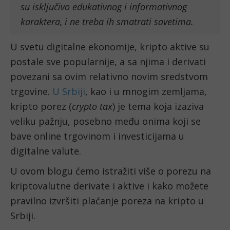
su isključivo edukativnog i informativnog
karaktera, i ne treba ih smatrati savetima.
U svetu digitalne ekonomije, kripto aktive su
postale sve popularnije, a sa njima i derivati
povezani sa ovim relativno novim sredstvom
trgovine.
U Srbiji
, kao i u mnogim zemljama,
kripto porez (
crypto tax
) je tema koja izaziva
veliku pažnju, posebno među onima koji se
bave online trgovinom i investicijama u
digitalne valute.
U ovom blogu ćemo istražiti više o porezu na
kriptovalutne derivate i aktive i kako možete
pravilno izvršiti plaćanje poreza na kripto u
Srbiji.