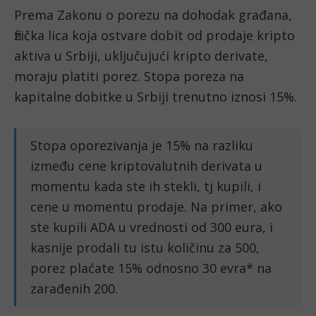
Prema Zakonu o porezu na dohodak građana,
fizička lica koja ostvare dobit od prodaje kripto
aktiva u Srbiji, uključujući kripto derivate,
moraju platiti porez. Stopa poreza na
kapitalne dobitke u Srbiji trenutno iznosi 15%.
Stopa oporezivanja je 15% na razliku
između cene kriptovalutnih derivata u
momentu kada ste ih stekli, tj kupili, i
cene u momentu prodaje. Na primer, ako
ste kupili ADA u vrednosti od 300 eura, i
kasnije prodali tu istu količinu za 500,
porez plaćate 15% odnosno 30 evra* na
zarađenih 200.