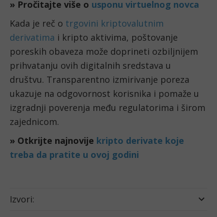
» Pročitajte više o
usponu virtuelnog novca
Kada je reč o
trgovini kriptovalutnim
derivatima
i kripto aktivima, poštovanje
poreskih obaveza može doprineti ozbiljnijem
prihvatanju ovih digitalnih sredstava u
društvu. Transparentno izmirivanje poreza
ukazuje na odgovornost korisnika i pomaže u
izgradnji poverenja među regulatorima i širom
zajednicom.
» Otkrijte najnovije
kripto derivate koje
treba da pratite u ovoj godini
Izvori: