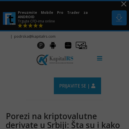
Skip
to
Preuzmite Mobile Pro Trader za
content
ANDROID
Trgujte CFD-ima online
|
podrska@kapitalrs.com
Huawei
Pro
P
Android
AppGallery
Trader
PRIJAVITE SE |
Porezi na kriptovalutne
derivate u Srbiji: Šta su i kako