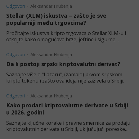
Odgovori
Aleksandar Hrubenja
Stellar (XLM) iskustva – zašto je sve
popularniji među trgovcima?
Pročitajte iskustva kripto trgovaca o Stellar XLM-u i
otkrijte kako omogućava brze, jeftine i sigurne
međunarodne transfere, revolucionirajući kripto svet.
Odgovori
Aleksandar Hrubenja
Da li postoji srpski kriptovalutni derivat?
Saznajte više o "Lazaru", (zamalo) prvom srpskom
kripto tokenu i zašto ova ideja nije zaživela u Srbiji.
Odgovori
Aleksandar Hrubenja
Kako prodati kriptovalutne derivate u Srbiji
u 2026. godini
Saznajte ključne korake i pravne smernice za prodaju
kriptovalutnih derivata u Srbiji, uključujući poreske
obaveze i regulatorne zahteve.