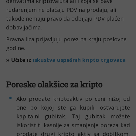
derivatima kriptovaluta ali i koja se bave
rudarenjem ne plaćaju PDV na prodaju, ali
takođe nemaju pravo da odbijaju PDV plaćen
dobavljačima.
Pravna lica prijavljuju porez na kraju poslovne
godine.
» Učite iz
iskustva uspešnih kripto trgovaca
Poreske olakšice za kripto
Ako prodate kriptoaktiv po ceni nižoj od
one po kojoj ste ga kupili, ostvarujete
kapitalni gubitak. Taj gubitak možete
iskoristiti kasnije za smanjenje poreza kad
prodate drugi kripto aktiv sa dobitkom,