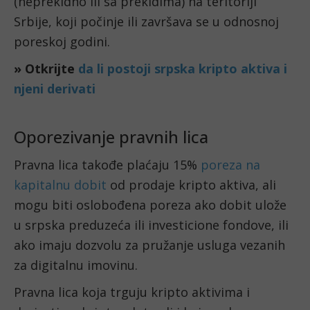
(neprekidno ili sa prekidima) na teritoriji
Srbije, koji počinje ili završava se u odnosnoj
poreskoj godini.
» Otkrijte
da li postoji srpska kripto aktiva i
njeni derivati
Oporezivanje pravnih lica
Pravna lica takođe plaćaju 15%
poreza na
kapitalnu dobit
od prodaje kripto aktiva, ali
mogu biti oslobođena poreza ako dobit ulože
u srpska preduzeća ili investicione fondove, ili
ako imaju dozvolu za pružanje usluga vezanih
za digitalnu imovinu.
Pravna lica koja trguju kripto aktivima i