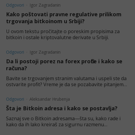
Odgovori
Igor Zagradanin
Kako poštovati pravne regulative prilikom
trgovanja bitkoinom u Srbiji?
U ovom tekstu pročitajte o poreskim propisima za
bitkoin i ostale kriptovalutne derivate u Srbiji.
Odgovori
Igor Zagradanin
Da li postoji porez na forex profite i kako se
računa?
Bavite se trgovanjem stranim valutama i uspeli ste da
ostvarite profit? Vreme je da se pozabavite pitanjem
poreza.
Odgovori
Aleksandar Hrubenja
Šta je Bitkoin adresa i kako se postavlja?
Saznaj sve o Bitkoin adresama—šta su, kako rade i
kako da ih lako kreiraš za sigurnu razmenu
kriptovaluta.