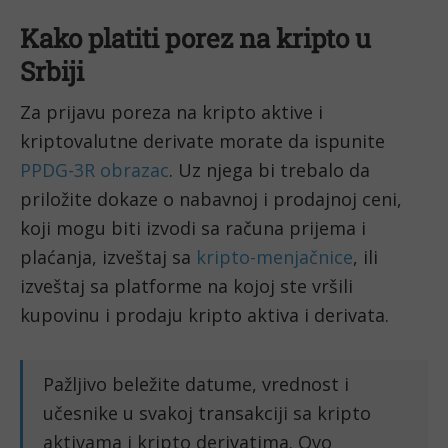
Kako platiti porez na kripto u
Srbiji
Za prijavu poreza na kripto aktive i
kriptovalutne derivate morate da ispunite
PPDG-3R obrazac
. Uz njega bi trebalo da
priložite dokaze o nabavnoj i prodajnoj ceni,
koji mogu biti izvodi sa računa prijema i
plaćanja, izveštaj sa
kripto-menjačnice
, ili
izveštaj sa platforme na kojoj ste vršili
kupovinu i prodaju kripto aktiva i derivata.
Pažljivo beležite datume, vrednost i
učesnike u svakoj transakciji sa kripto
aktivama i kripto derivatima. Ovo