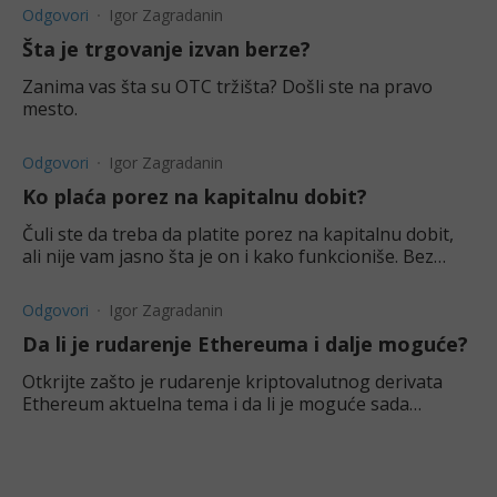
Odgovori
Igor Zagradanin
Šta je trgovanje izvan berze?
Zanima vas šta su OTC tržišta? Došli ste na pravo
mesto.
Odgovori
Igor Zagradanin
Ko plaća porez na kapitalnu dobit?
Čuli ste da treba da platite porez na kapitalnu dobit,
ali nije vam jasno šta je on i kako funkcioniše. Bez
brige, na pravom ste mestu.
Odgovori
Igor Zagradanin
Da li je rudarenje Ethereuma i dalje moguće?
Otkrijte zašto je rudarenje kriptovalutnog derivata
Ethereum aktuelna tema i da li je moguće sada
rudariti ovaj derivat.