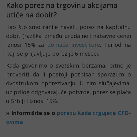
Kako porez na trgovinu akcijama 
utiče na dobit?
Kao što smo ranije naveli, porez na kapitalnu 
dobit (razlika između prodajne i nabavne cene) 
iznosi 15% za 
domaće investitore
. Period na 
koji se prijavljuje porez je 6 meseci. 
Kada govorimo o svetskim berzama, bitno je 
proveriti da li postoji potpisan sporazum o 
dvostrukom oporezivanju. U tim slučajevima, 
uz prilog odgovarajuće potvrde, porez se plaća 
u Srbiji i iznosi 15%.
» Informišite se o 
porezu kada trgujete CFD-
ovima