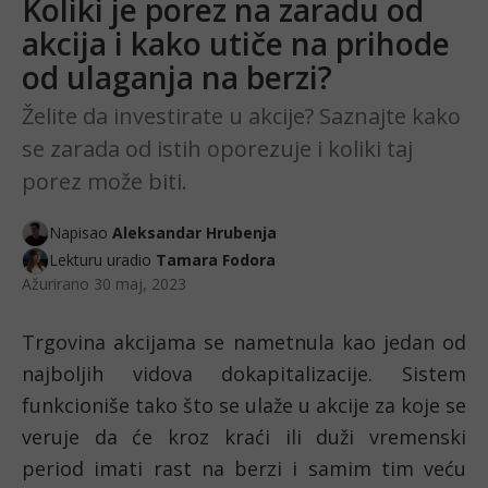
Koliki je porez na zaradu od
akcija i kako utiče na prihode
od ulaganja na berzi?
Želite da investirate u akcije? Saznajte kako
se zarada od istih oporezuje i koliki taj
porez može biti.
Napisao
Aleksandar Hrubenja
Lekturu uradio
Tamara Fodora
Ažurirano
30 maj, 2023
Trgovina akcijama se nametnula kao jedan od 
najboljih vidova dokapitalizacije. Sistem 
funkcioniše tako što se ulaže u akcije za koje se 
veruje da će kroz kraći ili duži vremenski 
period imati rast na berzi i samim tim veću 