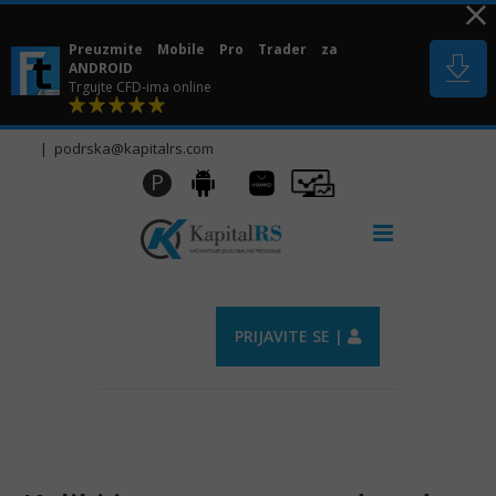
Skip
to
Preuzmite Mobile Pro Trader za
content
ANDROID
Trgujte CFD-ima online
|
podrska@kapitalrs.com
Huawei
Pro
P
Android
AppGallery
Trader
PRIJAVITE SE |