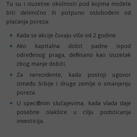
Tu su i izuzetne okolnosti pod kojima možete 
biti delimično ili potpuno oslobođeni od 
plaćanja poreza:
Kada se akcije čuvaju više od 2 godine.
Ako kapitalna dobit padne ispod 
određenog praga, definisano kao izuzetak 
zbog manje dobiti.
Za nerezidente, kada postoji ugovor 
između Srbije i druge zemlje o smanjenju 
poreza.
U specifičnim slučajevima, kada vlada daje 
posebne olakšice u cilju podsticanja 
investicija.