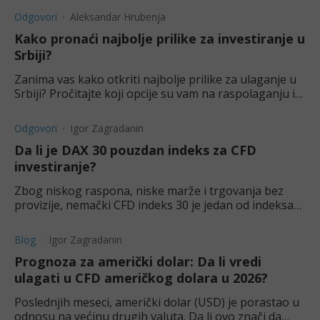
Odgovori
Aleksandar Hrubenja
Kako pronaći najbolje prilike za investiranje u
Srbiji?
Zanima vas kako otkriti najbolje prilike za ulaganje u
Srbiji? Pročitajte koji opcije su vam na raspolaganju i
kako da uložite u njih.
Odgovori
Igor Zagradanin
Da li je DAX 30 pouzdan indeks za CFD
investiranje?
Zbog niskog raspona, niske marže i trgovanja bez
provizije, nemački CFD indeks 30 je jedan od indeksa
kojima se najaktivnije trguje, pa i kada se radi o CFD.
Blog
Igor Zagradanin
Prognoza za američki dolar: Da li vredi
ulagati u CFD američkog dolara u 2026?
Poslednjih meseci, američki dolar (USD) je porastao u
odnosu na većinu drugih valuta. Da li ovo znači da