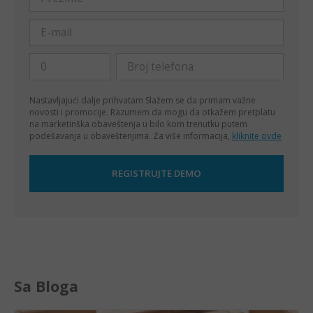
Nastavljajući dalje prihvatam
Slažem se da primam važne
novosti i promocije. Razumem da mogu da otkažem pretplatu
na marketinška obaveštenja u bilo kom trenutku putem
podešavanja u obaveštenjima. Za više informacija,
kliknite ovde
Sa Bloga