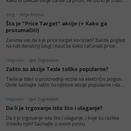
kako bi uvećali svoje šanse za profit. Ali bitno je znati
gde su pravi signali i kako ih pravilno čitati.
Blog
Relja Bojovic
Šta je "Price Target" akcije (+ Kako ga
protumačiti)
Zanima vas da li je price target koristan? Bacite pogled
na naš današnji blog i naučite kako računati price
target, kako se tumači, i još mnogo toga!
Odgovori
Igor Zagradanin
Zašto su akcije Tesle toliko popularne?
Tesla je lider u proizvodnji vozila na električni pogon.
Ovde saznajte zašto su njihove akcije popularne i da li
je dobra ideja ulagati u njih.
Odgovori
Igor Zagradanin
Da li je trgovanje isto što i ulaganje?
Da li je trgovanje isto što i ulaganje, i koje su razlike
između njih? Saznajte u ovom postu.