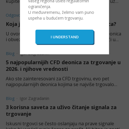
kupite akcije Tesle (TSLA) ili trgujete CFD-ovima uz
vašeg regiona usled regulatornih
manji početni kapital. Vodič za početnike.
ograničenja.
U međuvremenu, želimo vam puno
Odgovori
Igor Zagradanin
uspeha u budućem trgovanju.
Koja je razlika između deonica i obveznica?
U ovom članku ćemo objasniti razlike između deonica
i obveznica, kao i na koji način one mogu pomoći u
postizanju finansijskih ciljeva.
Blog
Igor Zagradanin
5 najpopularnijih CFD deonica za trgovanje u
2026. i njihove vrednosti
Ako ste zainteresovani za CFD trgovinu, evo pet
najpopularnijih deonica kojima se najviše trgovalo
kroz ugovore za razliku u mesecima koji su iza nas.
Blog
Igor Zagradanin
3 korisna saveta za uživo čitanje signala za
trgovanje
Iskusni trgovci se često oslanjaju na prave signale