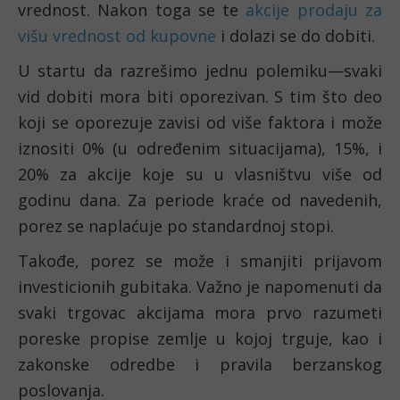
vrednost. Nakon toga se te 
akcije prodaju za 
višu vrednost od kupovne
 i dolazi se do dobiti.
U startu da razrešimo jednu polemiku—svaki 
vid dobiti mora biti oporezivan. S tim što deo 
koji se oporezuje zavisi od više faktora i može 
iznositi 0% (u određenim situacijama), 15%, i 
20% za akcije koje su u vlasništvu više od 
godinu dana. Za periode kraće od navedenih, 
porez se naplaćuje po standardnoj stopi. 
Takođe, porez se može i smanjiti prijavom 
investicionih gubitaka. Važno je napomenuti da 
svaki trgovac akcijama mora prvo razumeti 
poreske propise zemlje u kojoj trguje, kao i 
zakonske odredbe i pravila berzanskog 
poslovanja.