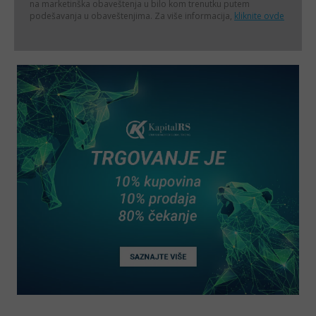
na marketinška obaveštenja u bilo kom trenutku putem
podešavanja u obaveštenjima. Za više informacija,
kliknite ovde