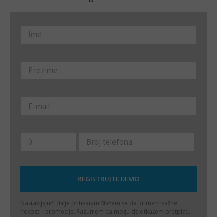
treba trgovati dolarom kroz ugovore za razliku?
Nastavljajući dalje prihvatam
Slažem se da primam važne
novosti i promocije. Razumem da mogu da otkažem pretplatu