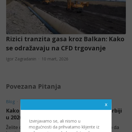
Rizici tranzita gasa kroz Balkan: Kako
se odražavaju na CFD trgovanje
Igor Zagradanin
10 mart, 2026
Povezana Pitanja
Blog
Igor Zagradanin
Kako Kupiti Akcije Tesle (ili CFD-ove) u Srbiji
u 2026
Izvinjavamo se, ali nismo u
Želite da trgujete Teslom iz Srbije? Naučite kako da
mogućnosti da prihvatamo klijente iz