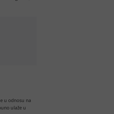
je u odnosu na 
uno ulaže u 