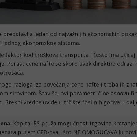
 predstavlja jedan od najvažnijih ekonomskih pokaza
ti jednog ekonomskog sistema.
e faktor kod troškova transporta i često ima uticaj 
e. Porast cene nafte se skoro uvek direktno odrazi 
otrošača.
ogo razloga iza povećanja cene nafte i treba ih znati
om sirovinom. Štaviše, ovi parametri čine osnovu fin
. Stekni vredne uvide u tržište fosilnih goriva u dal
ena
: Kapital RS pruža mogućnost trgovine kretanje
menata putem CFD-ova,  što NE OMOGUĆAVA kupovinu