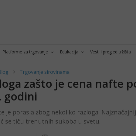
Platforme za trgovanje
Edukacija
Vesti i pregled tržišta
Blog
Trgovanje sirovinama
loga zašto je cena nafte p
 godini
e je porasla zbog nekoliko razloga. Najznačajniji
već se tiču trenutnih sukoba u svetu.