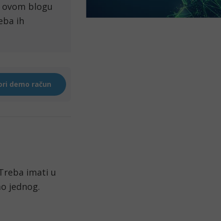
u ovom blogu 
ba ih 
Treba imati u 
mo jednog.