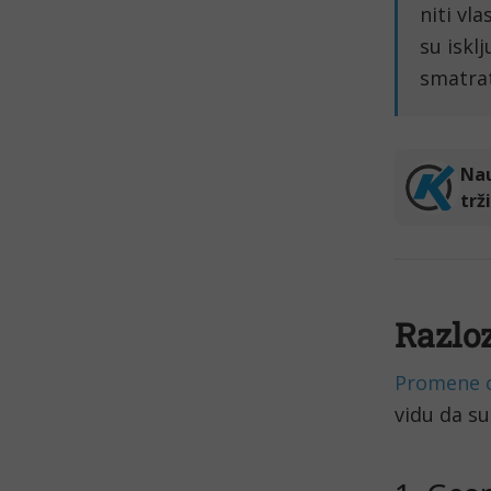
niti vl
su iskl
smatrat
Razloz
Promene c
vidu da su