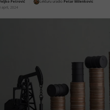
Veljko Petrović
Lekturu uradio 
Petar Milenkovic
 april, 2024