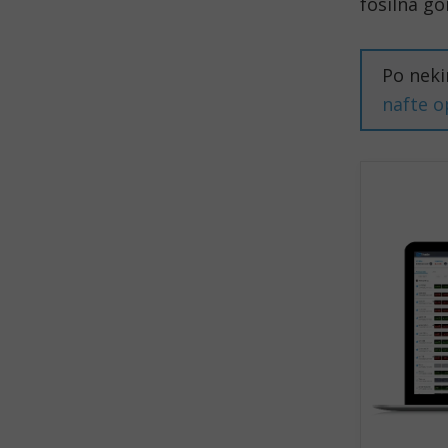
fosilna go
Po neki
nafte o