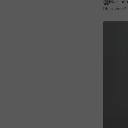
Napisao 
Objavljeno
24