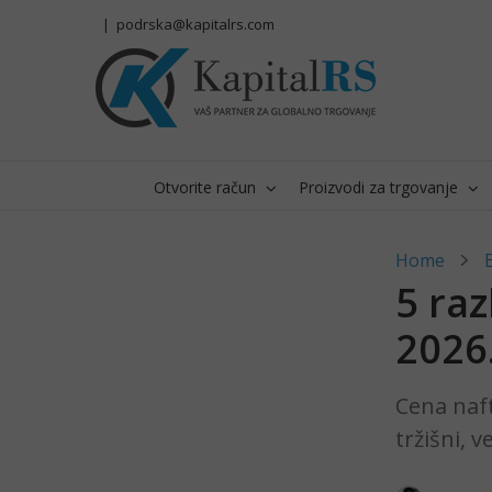
Skip
|
podrska@kapitalrs.com
to
content
Otvorite račun
Proizvodi za trgovanje
Home
5 raz
2026.
Cena naft
tržišni, 