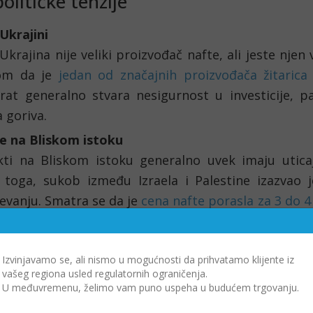
olitičke tenzije
Ukrajini
krajina nije veliki proizvođač
nafte, ali jeste njen 
om da je 
jedan od značajnih proizvođača žitarica
 rat generalno stvara nesigurnost u investicije, p
a goriva.
je na Bliskom istoku
ikti na Bliskom istoku generalno uvek imaju uticaj
 toga, sukob između Izraela i Palestine izazvao j
vanju. Smatra se da je 
cena nafte porasla za 3 do 
izične premije.

tekstu povezanosti cena fosilnih goriva sa tenzi
Izvinjavamo se, ali nismo u mogućnosti da prihvatamo klijente iz
u, treba naglasiti i značaj građanskog rata u J
vašeg regiona usled regulatornih ograničenja.
alne eskalacije.
U međuvremenu, želimo vam puno uspeha u budućem trgovanju.
Irana i Izraela