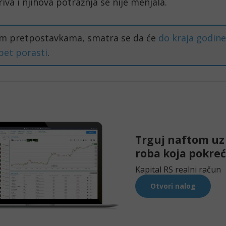
riva i njihova potražnja se nije menjala.
m pretpostavkama, smatra se da će 
do kraja godine
pet porasti
. 