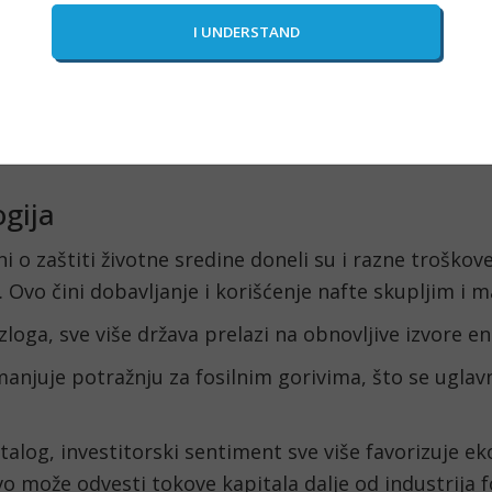
toga što konflikt može uticati nepogodno na tržište,
 po pitanju proizvodnje nafte. Često se svrstava u
vođača
 i poseduju naftne rezerve od oko 150 milijardi
 detaljniji pregled
kako svetski događaji utiču na c
ogija
i o zaštiti životne sredine doneli su i razne troškove,
e. Ovo čini dobavljanje i korišćenje nafte skupljim i 
azloga, sve više država prelazi na obnovljive izvore en
anjuje potražnju za fosilnim gorivima, što se uglav
alog, investitorski sentiment sve više favorizuje eko
o može odvesti tokove kapitala dalje od industrija fo