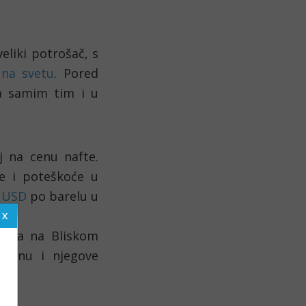
veliki potrošač, s 
 na svetu
. Pored 
a samim tim i u 
 na cenu nafte. 
e i poteškoće u 
4 USD
 po barelu u 
jama na Bliskom 
emenu i njegove 