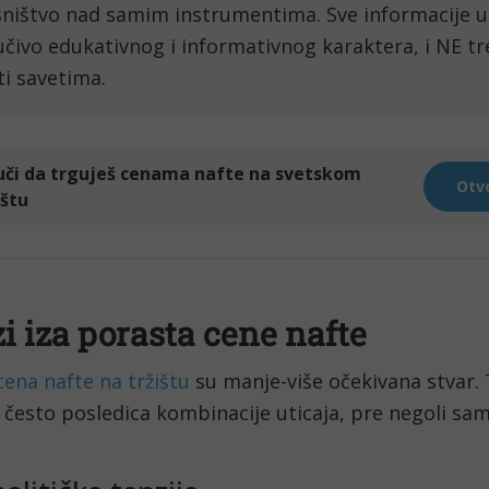
asništvo nad samim instrumentima. Sve informacije 
jučivo edukativnog i informativnog karaktera, i NE tre
i savetima.
i iza porasta cene nafte
ena nafte na tržištu
 su manje-više očekivana stvar. 
 često posledica kombinacije uticaja, pre negoli sa