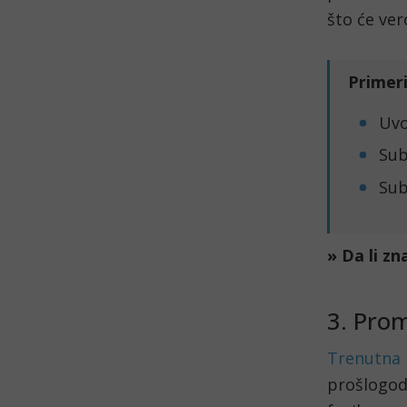
što će ver
Primeri
Uvo
Sub
Sub
» Da li zn
3. Prom
Trenutna 
prošlogodi