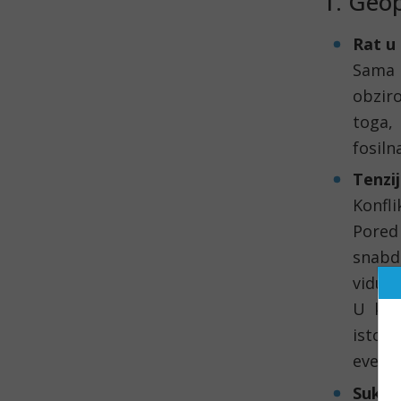
1. Geop
Rat u 
Sama U
obzir
toga,
fosiln
Tenzi
Konfl
Pored
snabde
vidu r
U kon
istok
eventu
Sukob 