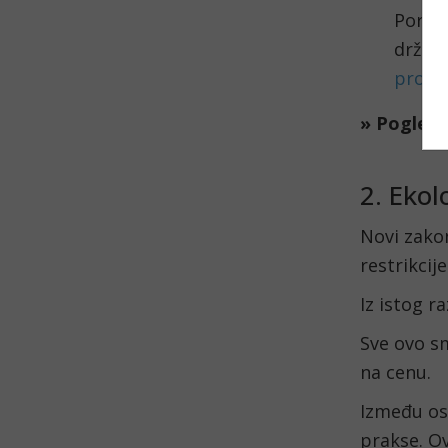
Pored 
država
proiz
» Pogledaj
2. Ekol
Novi zakon
restrikcij
Iz istog r
Sve ovo sm
na cenu.
Između ost
prakse. Ov