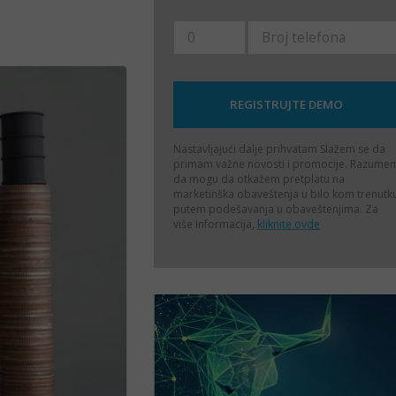
Nastavljajući dalje prihvatam
Slažem se da
primam važne novosti i promocije. Razume
da mogu da otkažem pretplatu na
marketinška obaveštenja u bilo kom trenutk
putem podešavanja u obaveštenjima. Za
više informacija,
kliknite ovde