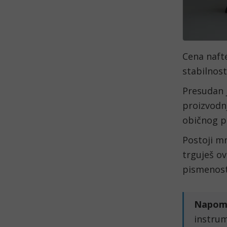
Cena nafte
stabilnos
Presudan j
proizvodnj
običnog p
Postoji mn
trguješ ov
pismenosti
Napom
instru