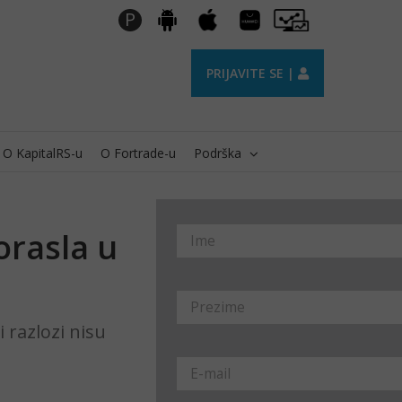
Huawei
Pro
P
Android
Apple
AppGallery
Trader
PRIJAVITE SE |
O KapitalRS-u
O Fortrade-u
Podrška
orasla u
 razlozi nisu