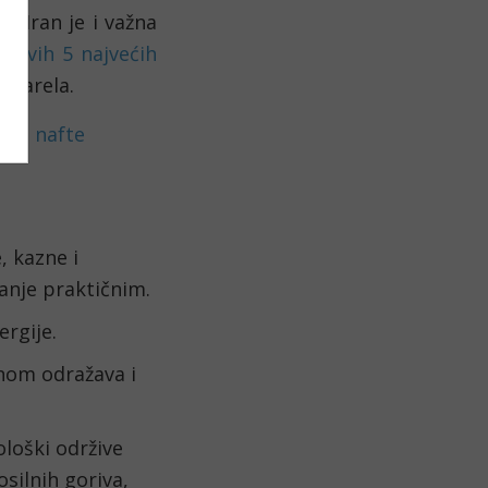
 Iran je i važna 
 
prvih 5 najvećih 
 barela. 
enu nafte
 kazne i 
manje praktičnim.
ergije. 
nom odražava i 
loški održive 
silnih goriva, 