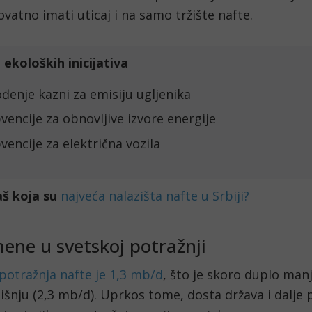
ovatno imati uticaj i na samo tržište nafte.
 ekoloških inicijativa
đenje kazni za emisiju ugljenika
vencije za obnovljive izvore energije 
vencije za električna vozila
aš koja su
najveća nalazišta nafte u Srbiji?
ene u svetskoj potražnji
potražnja nafte je 1,3 mb/d
, što je skoro duplo man
šnju (2,3 mb/d). Uprkos tome, dosta država i dalje p