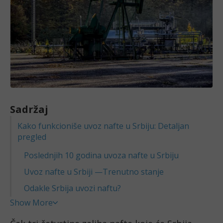
Sadržaj
Kako funkcioniše uvoz nafte u Srbiju: Detaljan
pregled
Poslednjih 10 godina uvoza nafte u Srbiju
Uvoz nafte u Srbiji —Trenutno stanje
Odakle Srbija uvozi naftu?
Show More