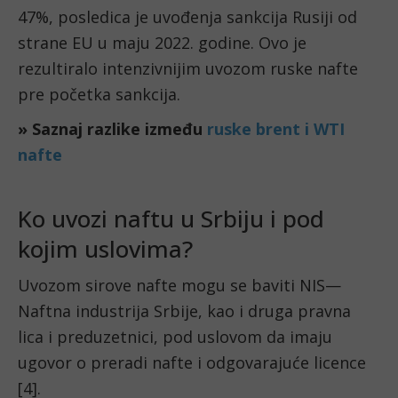
47%, posledica je uvođenja sankcija Rusiji od
strane EU u maju 2022. godine. Ovo je
rezultiralo intenzivnijim uvozom ruske nafte
pre početka sankcija.
» Saznaj razlike između
ruske brent i WTI
nafte
Ko uvozi naftu u Srbiju i pod
kojim uslovima?
Uvozom sirove nafte mogu se baviti NIS—
Naftna industrija Srbije, kao i druga pravna
lica i preduzetnici, pod uslovom da imaju
ugovor o preradi nafte i odgovarajuće licence
[4].