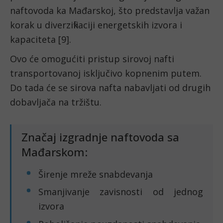
naftovoda ka Mađarskoj, što predstavlja važan
korak u diverzifikaciji energetskih izvora i
kapaciteta [9].
Ovo će omogućiti pristup sirovoj nafti
transportovanoj isključivo kopnenim putem.
Do tada će se sirova nafta nabavljati od drugih
dobavljača na tržištu.
Značaj izgradnje naftovoda sa
Mađarskom:
Širenje mreže snabdevanja
Smanjivanje zavisnosti od jednog
izvora