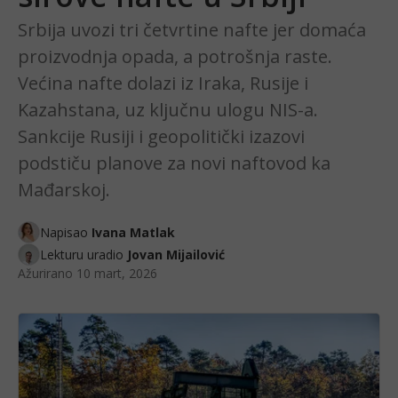
Srbija uvozi tri četvrtine nafte jer domaća
proizvodnja opada, a potrošnja raste.
Većina nafte dolazi iz Iraka, Rusije i
Kazahstana, uz ključnu ulogu NIS-a.
Sankcije Rusiji i geopolitički izazovi
podstiču planove za novi naftovod ka
Mađarskoj.
Napisao
Ivana Matlak
Lekturu uradio
Jovan Mijailović
Ažurirano
10 mart, 2026