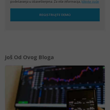
podešavanja u obaveštenjima. Za više informacija,
kliknite ovde
Još Od Ovog Bloga