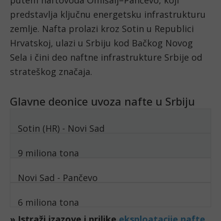
predstavlja ključnu energetsku infrastrukturu
zemlje. Nafta prolazi kroz Sotin u Republici
Hrvatskoj, ulazi u Srbiju kod Bačkog Novog
Sela i čini deo naftne infrastrukture Srbije od
strateškog značaja.
Glavne deonice uvoza nafte u Srbiju
Sotin (HR) - Novi Sad
9 miliona tona
Novi Sad - Pančevo
6 miliona tona
» Istraži izazove i prilike
eksploatacije nafte