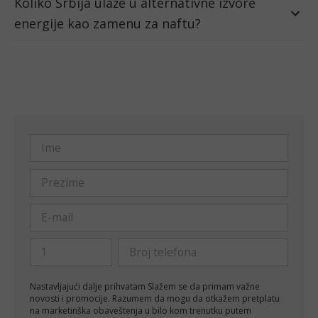
Koliko Srbija ulaže u alternativne izvore
energije kao zamenu za naftu?
Nastavljajući dalje prihvatam
Slažem se da primam važne
novosti i promocije. Razumem da mogu da otkažem pretplatu
na marketinška obaveštenja u bilo kom trenutku putem