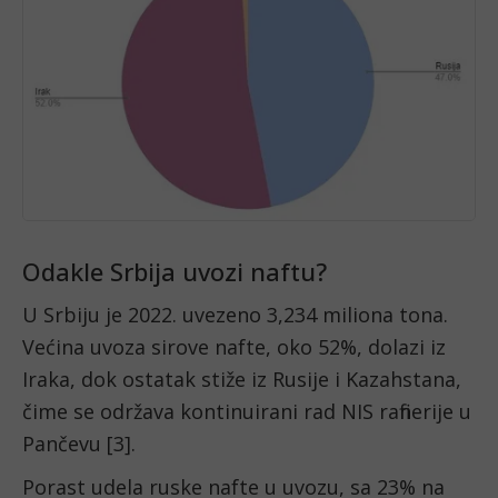
Odakle Srbija uvozi naftu?
U Srbiju je 2022. uvezeno 3,234 miliona tona.
Većina uvoza sirove nafte, oko 52%, dolazi iz
Iraka, dok ostatak stiže iz Rusije i Kazahstana,
čime se održava kontinuirani rad NIS rafinerije u
Pančevu [3].
Porast udela ruske nafte u uvozu, sa 23% na