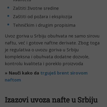
Zaštiti životne sredine
Zaštiti od požara i eksplozija
Tehničkim i drugim propisima
Uvoz goriva u Srbiju obuhvata ne samo sirovu
naftu, već i gotove naftne derivate. Zbog toga
je regulativa o uvozu goriva u Srbiju
kompleksna i obuhvata dodatne dozvole,
kontrolu kvaliteta i poreklo proizvoda
» Nauči kako da
trguješ brent sirovom
naftom
Izazovi uvoza nafte u Srbiju