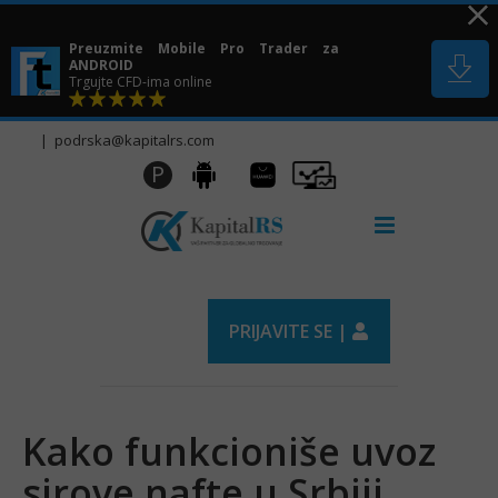
Skip
to
Preuzmite Mobile Pro Trader za
content
ANDROID
Trgujte CFD-ima online
|
podrska@kapitalrs.com
Huawei
Pro
P
Android
AppGallery
Trader
PRIJAVITE SE |
Kako funkcioniše uvoz
sirove nafte u Srbiji