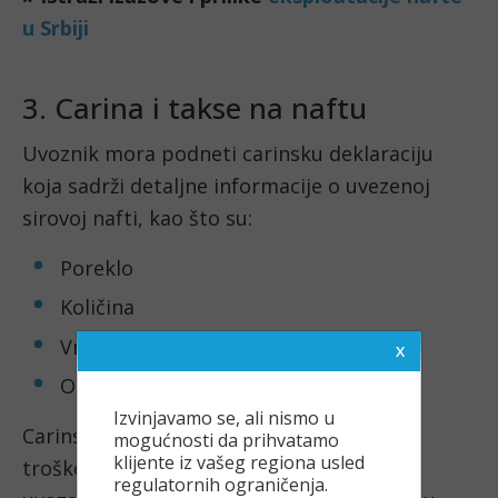
u Srbiji
3. Carina i takse na naftu
Uvoznik mora podneti carinsku deklaraciju
koja sadrži detaljne informacije o uvezenoj
sirovoj nafti, kao što su:
Poreklo
Količina
Vrednost
Ostale relevantne karakteristike
Izvinjavamo se, ali nismo u
Carinske obaveze čine važan deo ukupnih
mogućnosti da prihvatamo
klijente iz vašeg regiona usled
troškova koje kompanije plaćaju prilikom
regulatornih ograničenja.