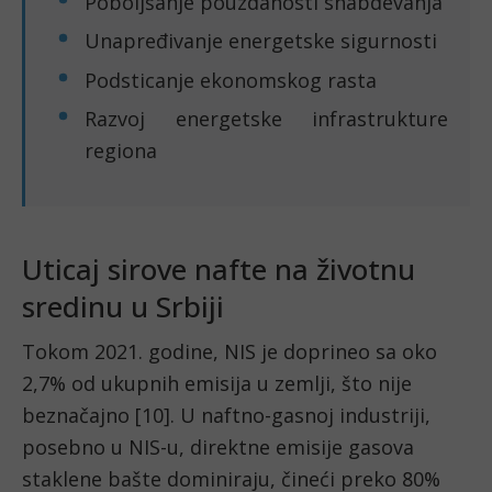
Poboljšanje pouzdanosti snabdevanja
Unapređivanje energetske sigurnosti
Podsticanje ekonomskog rasta
Razvoj energetske infrastrukture
regiona
Uticaj sirove nafte na životnu
sredinu u Srbiji
Tokom 2021. godine, NIS je doprineo sa oko
2,7% od ukupnih emisija u zemlji, što nije
beznačajno [10]. U naftno-gasnoj industriji,
posebno u NIS-u, direktne emisije gasova
staklene bašte dominiraju, čineći preko 80%