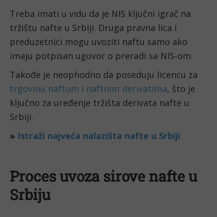
Treba imati u vidu da je NIS ključni igrač na
tržištu nafte u Srbiji. Druga pravna lica i
preduzetnici mogu uvoziti naftu samo ako
imaju potpisan ugovor o preradi sa NIS-om.
Takođe je neophodno da poseduju licencu za
trgovinu naftom i naftnim derivatima
, što je
ključno za uređenje tržišta derivata nafte u
Srbiji.
»
Istraži najveća nalazišta nafte u Srbiji
Proces uvoza sirove nafte u
Srbiju