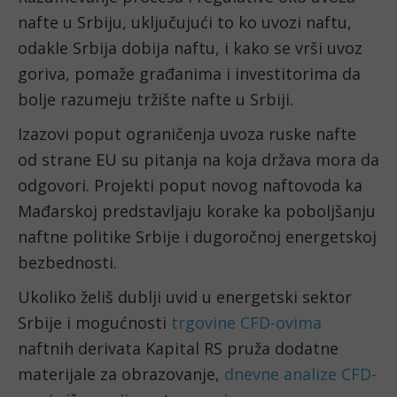
nafte u Srbiju, uključujući to ko uvozi naftu,
odakle Srbija dobija naftu, i kako se vrši uvoz
goriva, pomaže građanima i investitorima da
bolje razumeju tržište nafte u Srbiji.
Izazovi poput ograničenja uvoza ruske nafte
od strane EU su pitanja na koja država mora da
odgovori. Projekti poput novog naftovoda ka
Mađarskoj predstavljaju korake ka poboljšanju
naftne politike Srbije i dugoročnoj energetskoj
bezbednosti.
Ukoliko želiš dublji uvid u energetski sektor
Srbije i mogućnosti
trgovine CFD-ovima
naftnih derivata Kapital RS pruža dodatne
materijale za obrazovanje,
dnevne analize CFD-