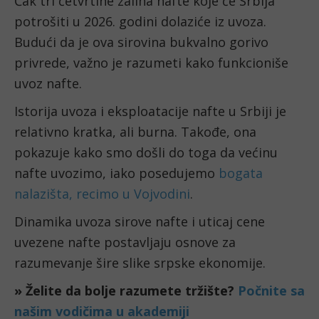
Čak tri četvrtine zaliha nafte koje će Srbija
potrošiti u 2026. godini dolaziće iz uvoza.
Budući da je ova sirovina bukvalno gorivo
privrede, važno je razumeti kako funkcioniše
uvoz nafte.
Istorija uvoza i eksploatacije nafte u Srbiji je
relativno kratka, ali burna. Takođe, ona
pokazuje kako smo došli do toga da većinu
nafte uvozimo, iako posedujemo
bogata
nalazišta, recimo u Vojvodini
.
Dinamika uvoza sirove nafte i uticaj cene
uvezene nafte postavljaju osnove za
razumevanje šire slike srpske ekonomije.
» Želite da bolje razumete tržište?
Počnite sa
našim vodičima u akademiji