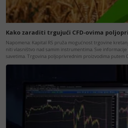
Kako zaraditi trgujući CFD-ovima poljop
Napomena: Kapital RS pruža mogućnost trgovine kretanjem cena instrumenata putem CFD-ova, što ne omogućava kupovinu, prodaju, niti vlasništvo nad samim instrumentima. Sve informacije u ovom blogu su isključivo edukativnog i informativnog karaktera, i ne treba ih smatrati savetima. Trgovina poljoprivrednim proizvodima putem CFD-ova je postala popularna jer se radi o jednom od tržišta sa mnogo dostupnih informacija i globalnih dešavanja. Osim toga, poljoprivredni proizvodi su osnovna potreba za ljudski život, a rast populacije obezbeđuje kontinuiranu potražnju. Ovim proizvodima se redovno trguje na svetskim berzama, gde se cene formiraju na osnovu ponude i potražnje, vremenskih uslova i globalnih ekonomskih dešavanja. Nominalna vrednost tržišta derivata poljoprivrednih proizvoda procenjuje se da će dostići 33,02 milijarde dolara u 2024. godini, sa očekivanim godišnjim rastom od 1,88% do 2029. » Otkrivamo kako da kao početnik trgujete CFD-ovima sirove nafte Šta su CFD-ovi na poljoprivredne proizvode? CFD-ovi (Contract for Difference) odnosno ugovori za razliku) omogućavaju trgovcima da spekulišu o budućim cenama poljoprivrednih proizvoda, kao što su kukuruz ili pšenica, bez stvarnog posedovanja osnovne imovine ili preuzimanja fizičke isporuke. CFD je jednostavno ugovor između investitora i finansijske institucije, pri čemu investitor zauzima poziciju koja plaća razliku između cene otvaranja i zatvaranja trgovine. CFD-ovi funkcionišu tako što investitori prate cenu stvarnog poljoprivrednog proizvoda. Na primer, ako se očekuje pad cena nakon objavljivanja izveštaja Ministarstva poljoprivrede SAD, investitor može spekulisati i otvoriti kratku poziciju. » Evo kako su CFD-ovi regulisani ProsManja volatilnost: Poljoprivredni proizvodi obično imaju nižu volatilnost u poređenju sa nekim drugim tržištima.Zaštita od inflacije i geopolitičkih događaja: Poljoprivredni proizvodi često služe kao zaštita od inflacije i nestabilnosti uzrokovanih geopolitičkim događajima.Diversifikacija portfolija: Ulaganje u poljoprivredne proizvode putem CFD-ova omogućava diversifikaciju portfolija i smanjenje rizika koncentracije u jednoj klasi imovine.ConsVisoka poluga (leverage): Korišćenje poluge može dovesti do većih gubitaka, jer povećava izloženost tržištu sa relativno malim početnim kapitalom.Prekomerna volatilnost: Iako poljoprivredni proizvodi generalno imaju manju volatilnost, tržište derivata može biti vrlo promenljivo zbog sezonskih faktora, vremenskih uslova ili neočekivanih događaja.Veća zavisnost od makroekonomskih faktora: Cene poljoprivrednih proizvoda snažno zavise od makroekonomskih kretanja, poput promena u kamatnim stopama, politike subvencija, vremenskih uslova i geopolitičkih tenzija. Najvažniji poljoprivredni proizvodi za trgovanje Poljoprivredni proizvodi igraju ključnu ulogu u globalnoj ekonomiji, a među najtrgovanijim su žitarice, uljarice, mlečni proizvodi, meso i tropski proizvodi. Žitarice Žitarice, kao što su pšenica, kukuruz i pirinač, koriste se za proizvodnju hrane, stočne hrane i goriva, pri čemu su SAD najveći proizvođač kukuruza, dok Rusija prednjači u izvozu pšenice. Pšenica je osnovna poljoprivredna roba i ključna žitarica za globalnu potrošnju. Ima značajnu ulogu kao glavni izvor hrane za ljude i stoku. Trgovina pšenicom je značajna zbog široke potrošnje širom sveta, a na nju utiču vremenski uslovi, prinosi useva i globalna potražnja za hranom. Vremenske nepogode kao što su suše i poplave mogu dovesti do poremećaja u snabdevanju i volatilnosti cena. Kukuruz, je jedna od najviše uzgajanih i svestranih kultura. Služi kao osnovna hrana, stočna hrana i sirovina za industrijske proizvode poput etanola. Tržišna cena kukuruza zavisi od vremenskih uslova, državnih politika i globalne potražnje za biogorivima. Proizvodnja etanola iz kukuruza je ključni faktor koji podstiče potražnju. » Istražite na koje to CFD-ove sirovina bi trebalo obratiti pažnju Uljarice Uljarice, poput soje, uljane repice i palminog ulja, takođe su važni proizvodi, s primenom u prehrambenoj industriji i biogorivima, a Brazil i SAD su vodeći proizvođači soje. Soja je ključna poljoprivredna roba, koja se koristi kao sirovina za razne prehrambene proizvode, direktno za ljudsku ishranu, k