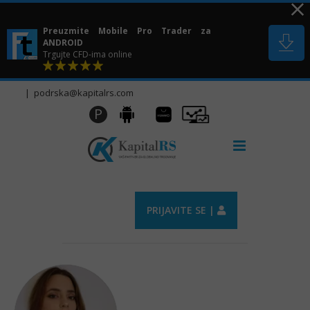
Skip
to
Preuzmite Mobile Pro Trader za
content
ANDROID
Trgujte CFD-ima online
|
podrska@kapitalrs.com
Huawei
Pro
P
Android
AppGallery
Trader
PRIJAVITE SE |