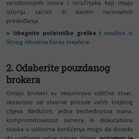
verodostojnih izvora i stručnjaka koji imaju 
istoriju tačnih ili barem racionalnih 
predviđanja. 
» Izbegnite početničke greške i 
naučite iz 
ličnog iskustva forex trejdera
2. Odaberite pouzdanog 
brokera
Onlajn brokeri su nesumnjivo odlična stvar, 
nezavisno od stvarne prirode vaših trejding 
ciljeva. Međutim, jedna bezbednosna mana, 
kompromitovanost servera ili diskutabilna 
stavka u uslovima korišćenja mogu da dovedu 
do uništenja vašeg naloga. Stoga, 
potrebno je 