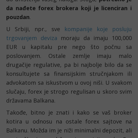
da nađete forex brokera koji je licenciran i 
pouzdan
. 
U Srbiji, npr., sve 
kompanije koje posluju 
trgovanjem deviza
 moraju da imaju 100,000 
EUR u kapitalu pre nego što počnu sa 
poslovanjem. Ostale zemlje imaju malo 
drugačije regulative, pa bi najbolje bilo da se 
konsultujete sa finansijskim stručnjakom ili 
advokatom sa iskustvom u ovoj niši. U svakom 
slučaju, forex je strogo regulisan u skoro svim 
državama Balkana. 
Takođe, bitno je znati i kako se vaš broker 
kotira u odnosu na ostale forex sajtove na 
Balkanu. Možda im je niži minimalni depozit, ali 