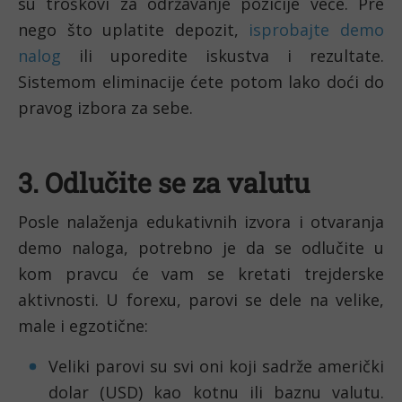
su troškovi za održavanje pozicije veće. Pre 
nego što uplatite depozit, 
isprobajte demo 
nalog
 ili uporedite iskustva i rezultate. 
Sistemom eliminacije ćete potom lako doći do 
pravog izbora za sebe. 
3. Odlučite se za valutu
Posle nalaženja edukativnih izvora i otvaranja 
demo naloga, potrebno je da se odlučite u 
kom pravcu će vam se kretati trejderske 
aktivnosti. U forexu, parovi se dele na velike, 
male i egzotične:
Veliki parovi su svi oni koji sadrže američki 
dolar (USD) kao kotnu ili baznu valutu. 