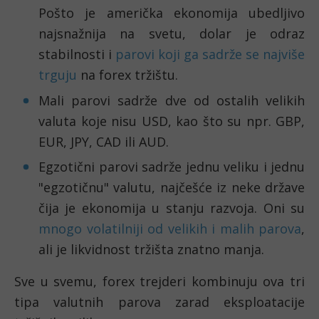
Pošto je američka ekonomija ubedljivo 
najsnažnija na svetu, dolar je odraz 
stabilnosti i 
parovi koji ga sadrže se najviše 
trguju
 na forex tržištu. 
Mali parovi sadrže dve od ostalih velikih 
valuta koje nisu USD, kao što su npr. GBP, 
EUR, JPY, CAD ili AUD. 
Egzotični parovi sadrže jednu veliku i jednu 
"egzotičnu" valutu, najčešće iz neke države 
čija je ekonomija u stanju razvoja. Oni su 
mnogo volatilniji od velikih i malih parova
, 
ali je likvidnost tržišta znatno manja. 
Sve u svemu, forex trejderi kombinuju ova tri 
tipa valutnih parova zarad eksploatacije 