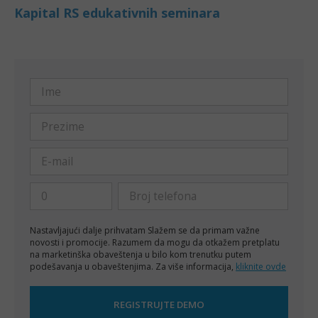
Kapital RS edukativnih seminara
Nastavljajući dalje prihvatam
Slažem se da primam važne
novosti i promocije. Razumem da mogu da otkažem pretplatu
na marketinška obaveštenja u bilo kom trenutku putem
podešavanja u obaveštenjima. Za više informacija,
kliknite ovde