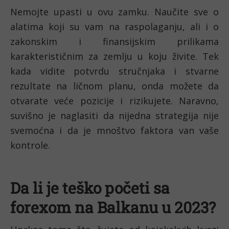
Nemojte upasti u ovu zamku. Naučite sve o 
alatima koji su vam na raspolaganju, ali i o 
zakonskim i finansijskim prilikama 
karakterističnim za zemlju u koju živite. Tek 
kada vidite potvrdu stručnjaka i stvarne 
rezultate na ličnom planu, onda možete da 
otvarate veće pozicije i rizikujete. Naravno, 
suvišno je naglasiti da nijedna strategija nije 
svemoćna i da je mnoštvo faktora van vaše 
kontrole. 
Da li je teško početi sa 
forexom na Balkanu u 2023?