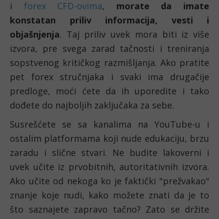
i 
forex CFD-ovima
, 
morate da imate 
konstatan priliv informacija, vesti i 
objašnjenja
. Taj priliv uvek mora biti iz više 
izvora, pre svega zarad tačnosti i treniranja 
sopstvenog kritičkog razmišljanja. Ako pratite 
pet forex stručnjaka i svaki ima drugačije 
predloge, moći ćete da ih uporedite i tako 
dođete do najboljih zaključaka za sebe. 
Susrešćete se sa kanalima na YouTube-u i 
ostalim platformama koji nude edukaciju, brzu 
zaradu i slične stvari. Ne budite lakoverni i 
uvek učite iz prvobitnih, autoritativnih izvora. 
Ako učite od nekoga ko je faktički "prežvakao" 
znanje koje nudi, kako možete znati da je to 
što saznajete zapravo tačno? Zato se držite 