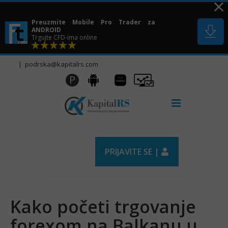
Skip
to
Preuzmite Mobile Pro Trader za
content
ANDROID
Trgujte CFD-ima online
|
podrska@kapitalrs.com
Huawei
Pro
P
Android
AppGallery
Trader
PRIJAVITE SE |
Kako početi trgovanje
forexom na Balkanu u