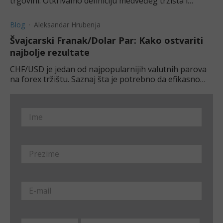
trgovini. Otkrivamo definiciju medveđeg tržišta i
nekoliko najznačajnijih posledica koje treba uzeti u
obzir.
Blog
Aleksandar Hrubenja
Švajcarski Franak/Dolar Par: Kako ostvariti
najbolje rezultate
CHF/USD je jedan od najpopularnijih valutnih parova
na forex tržištu. Saznaj šta je potrebno da efikasno
trguješ ovim jakim i stabilnim parom.