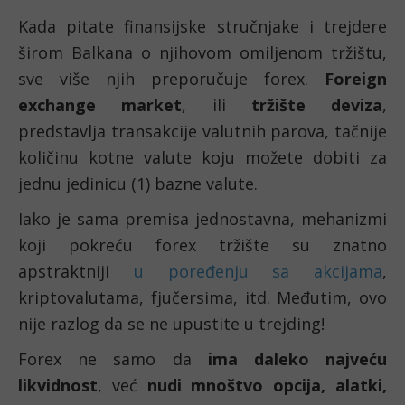
Kada pitate finansijske stručnjake i trejdere 
širom Balkana o njihovom omiljenom tržištu, 
sve više njih preporučuje forex. 
Foreign 
exchange market
,
ili 
tržište deviza
,
predstavlja transakcije valutnih parova, tačnije 
količinu kotne valute koju možete dobiti za 
jednu jedinicu (1) bazne valute. 
Iako je sama premisa jednostavna, mehanizmi 
koji pokreću forex tržište su znatno 
apstraktniji 
u poređenju sa akcijama
, 
kriptovalutama, fjučersima, itd. Međutim, ovo 
nije razlog da se ne upustite u trejding!
Forex ne samo da 
ima daleko najveću 
likvidnost
, već 
nudi mnoštvo opcija, alatki, 