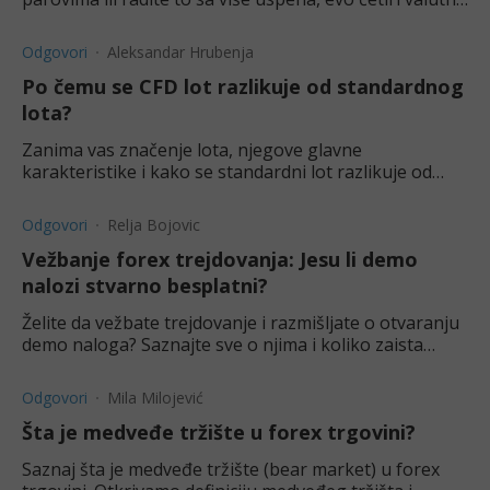
para koja treba imati u vidu u 2026. godini.
Odgovori
Aleksandar Hrubenja
Po čemu se CFD lot razlikuje od standardnog
lota?
Zanima vas značenje lota, njegove glavne
karakteristike i kako se standardni lot razlikuje od
CFD lota? Saznajte više o tome u ovom tekstu.
Odgovori
Relja Bojovic
Vežbanje forex trejdovanja: Jesu li demo
nalozi stvarno besplatni?
Želite da vežbate trejdovanje i razmišljate o otvaranju
demo naloga? Saznajte sve o njima i koliko zaista
koštaju.
Odgovori
Mila Milojević
Šta je medveđe tržište u forex trgovini?
Saznaj šta je medveđe tržište (bear market) u forex