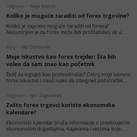
Odgovori
Relja Bojovic
Koliko je moguće zaraditi od forex trgovine?
Koliko je zapravo moguće zaraditi od forexa?
Nesumnjivo je da forex može biti profitabilan, ali u
kolikoj meri? Saznajte u ovom tekstu.
Blog
Filip Dimkovski
Moje iskustvo kao forex trejder: Šta bih
voleo da sam znao kao početnik
Želiš da trguješ kao profesionalac? Otkrij moje iskreno
forex iskustvo i nauči kako da izbegneš početničke
greške.
Odgovori
Igor Zagradanin
Zašto forex trgovci koriste ekonomske
kalendare?
Ekonomski kalendar pruža informacije o predstojećim
ekonomskim događajima, najavama i vestima koje
mogu uticati na globalna finansijska tržišta.