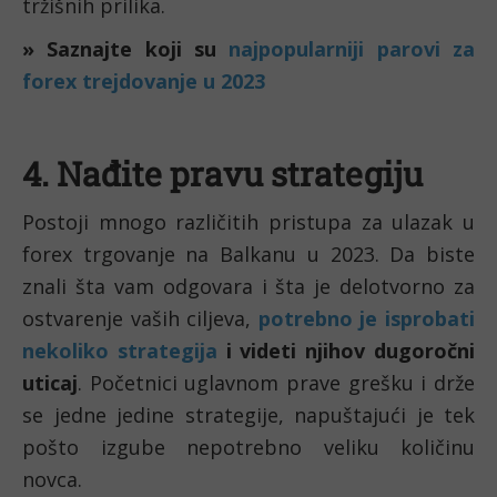
tržišnih prilika. 
» Saznajte koji su 
najpopularniji parovi za 
forex trejdovanje u 2023
4. Nađite pravu strategiju 
Postoji mnogo različitih pristupa za ulazak u 
forex trgovanje na Balkanu u 2023. Da biste 
znali šta vam odgovara i šta je delotvorno za 
ostvarenje vaših ciljeva, 
potrebno je isprobati 
nekoliko strategija
 i videti njihov dugoročni 
uticaj
. Početnici uglavnom prave grešku i drže 
se jedne jedine strategije, napuštajući je tek 
pošto izgube nepotrebno veliku količinu 
novca. 