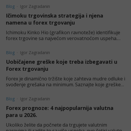
Blog
Igor Zagradanin
Ičimoku trgovinska strategija i njena
namena u forex trgovanju
Ichimoku Kinko Hio (grafikon ravnoteže) identifikuje
forex trgovine sa najvećom verovatnoćom uspeha.
Saznajte više o ovoj strategiji i kako ona može pomoći.
Blog
Igor Zagradanin
Uobičajene greške koje treba izbegavati u
Forex trgovanju
Forex je dinamično tržište koje zahteva mudre odluke i
svođenje grešaka na minimum. Saznajte koje greške
treba da izbegavate u forex trgovanju.
Blog
Igor Zagradanin
Forex prognoze: 4 najpopularnija valutna
para u 2026.
Ukoliko želite da počnete da trgujete valutnim
parovima ili radite to sa više uspeha, evo četiri valutna