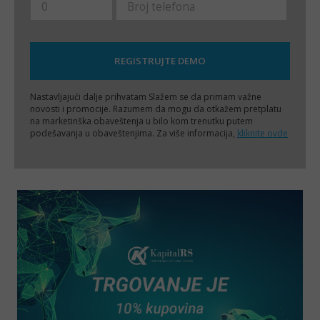
Nastavljajući dalje prihvatam
Slažem se da primam važne
novosti i promocije. Razumem da mogu da otkažem pretplatu
na marketinška obaveštenja u bilo kom trenutku putem
podešavanja u obaveštenjima. Za više informacija,
kliknite ovde