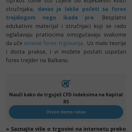
Uprkos tome što čujete od kojekakvih kvazi 
stručnjaka, 
danas je lakše početi sa forex 
trejdingom nego ikada pre
. Besplatni 
edukativni materijal i stručnjaci koji se rado 
oglašavaju pratiocima omogućavaju svakome 
da uče 
osnove forex trgovanja
.  Uz malo teorije 
i dosta prakse, i vi možete postati uspešan 
forex trejder na Balkanu. 
» Saznajte više o trgovini na internetu preko 