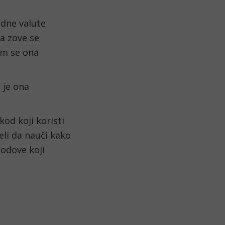
edne valute 
a zove se 
m se ona 
je ona 
od koji koristi 
li da nauči kako 
odove koji 