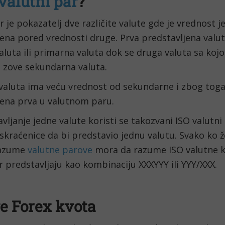
valutni par
?
r je pokazatelj dve različite valute gde je vrednost j
ena pored vrednosti druge. Prva predstavljena valut
luta ili primarna valuta dok se druga valuta sa kojo
 zove sekundarna valuta.
valuta ima veću vrednost od sekundarne i zbog toga 
jena prva u valutnom paru.
vljanje jedne valute koristi se takozvani ISO valutni k
skraćenice da bi predstavio jednu valutu. Svako ko že
razume 
valutne parove
 mora da razume ISO valutne k
r predstavljaju kao kombinaciju XXXYYY ili YYY/XXX.
e Forex kvota