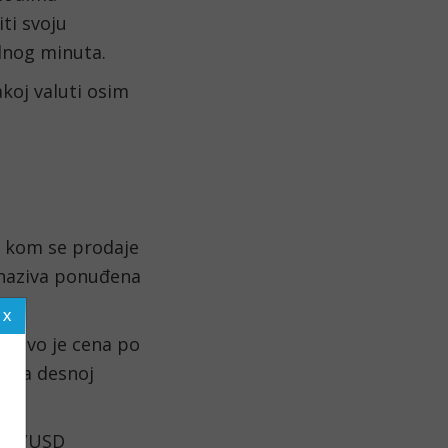
i svoju 
ednog minuta.
koj valuti osim 
o kom se prodaje 
 naziva ponuđena 
. Ovo je cena po 
 na desnoj 
GBP/USD 