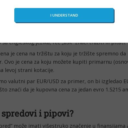
 Ovo znači da je BID cena za jednu britansku funtu 1
e suprotnost BID ceni i ona predstavlja cenu devizn
valuta na Forex tržištu. Drugi naziv za ASK cenu je 
sa engleskog jezika, reč „ask“ znaći tražiti ili pitati.
na je cena na tržištu za koju je tržište spremno da 
r. Ovo je cena za koju možete kupiti primarnu (osnov
a levoj strani kotacije.
o valutni par EUR/USD za primer, on bi izgledao E
što znaći da je kupovna cena za jedan evro 1.5215 am
 spredovi i pipovi?
red“ može imati višestruko značenje u finansijama a