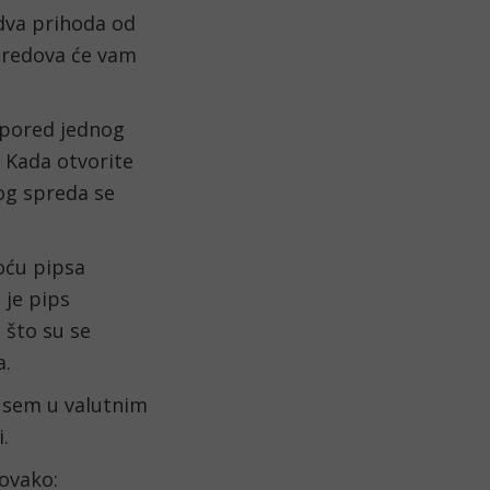
dva prihoda od 
predova će vam 
pored jednog 
 Kada otvorite 
og spreda se 
ću pipsa 
je pips 
što su se 
a.
sem u valutnim 
.
 ovako: