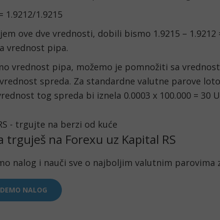
 1.9212/1.9215
m ove dve vrednosti, dobili bismo 1.9215 – 1.9212 =
a vrednost pipa.
o vrednost pipa, možemo je pomnožiti sa vrednosti 
vrednost spreda. Za standardne valutne parove loto 
 vrednost tog spreda bi iznela 0.0003 x 100.000 = 30 
a trguješ na Forexu uz Kapital RS
mo nalog i nauči sve o najboljim valutnim parovima 
 DEMO NALOG