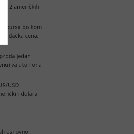
.9212 američkih 
og kursa po kom 
ponuđačka cena. 
proda jedan 
nu) valutu i ona 
UR/USD 
eričkih dolara.
li osnovno 