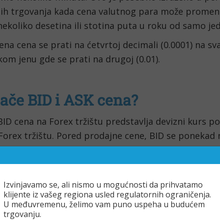
jih trgovanja kada cena valutnog para može promenit
ekoliko desetina ili stotina puta u roku od samo j
a cena se prati na ćetvrtoj decimali (0.0001) na sva
om jenu gde se prati na drugoj (0.01).
nače BID i ASK cena?
ID cena na Forex tržištu predstavlja devizni kurs p
Forex tržištu. Pored prodajne cene, BID se ponekad
edeno sa engleskog jezika, reč „bid“ znači ponuditi.
 koju je tržište spremno da plati za jedan valutni par
te prodati primarnu (osnovnu) valutu i ona se nalazi
Izvinjavamo se, ali nismo u mogućnosti da prihvatamo
klijente iz vašeg regiona usled regulatornih ograničenja.
tacije.
U međuvremenu, želimo vam puno uspeha u budućem
trgovanju.
o valutni par GBP/USD za primer, on bi izgledao 