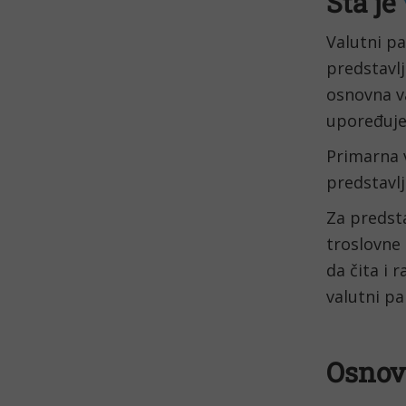
Šta je 
Valutni pa
predstavlj
osnovna va
upoređuje
Primarna 
predstavl
Za predsta
troslovne 
da čita i 
valutni pa
Osnov