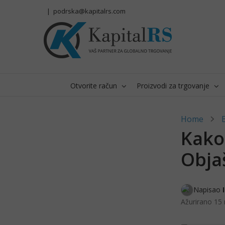
Skip
|
podrska@kapitalrs.com
to
content
Otvorite račun
Proizvodi za trgovanje
Home
Kako 
Obja
Napisao 
Ažurirano
15 