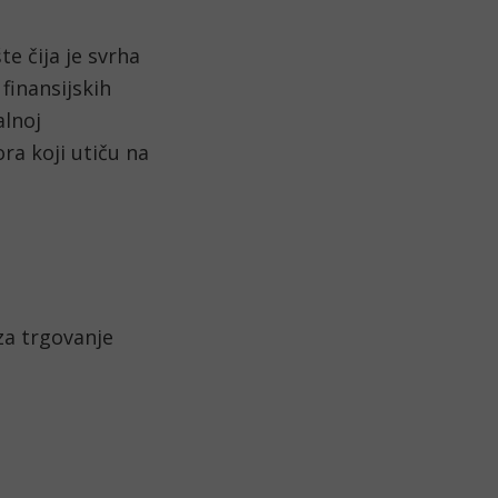
e čija je svrha 
finansijskih 
lnoj 
ra koji utiču na 
za trgovanje