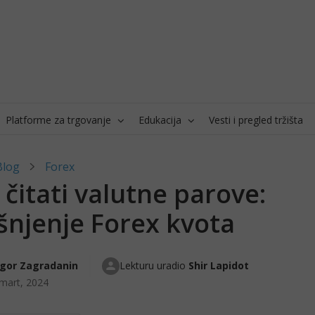
Platforme za trgovanje
Edukacija
Vesti i pregled tržišta
Blog
Forex
čitati valutne parove:
šnjenje Forex kvota
Igor Zagradanin
Lekturu uradio 
Shir Lapidot
mart, 2024