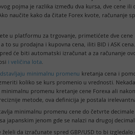
vog pojma je razlika između dva kursa, dve cene ili 
Ako naučite kako da čitate Forex kvote, računanje s
ete u platformu za trgovanje, primetićete dve cene 
a to su prodajna i kupovna cena, iliti BID i ASK cena.
spred će biti automatski izračunat a za računanje ov
psi 
i veličina lota
.
edstavljaju minimalnu promenu
 kretanja cena i pomo
meriti koliko se kurs promenio u vrednosti. Nekada 
 minimalnu promenu kretanje cene Forexa ali nakon 
reciznije metode, ova definicija je postala irelevantn
tavlja minimalnu promenu cene do četvrte decimale 
sa japanskim jenom gde se nalazi na drugoj decimali
 želeli da izračunate spred GBP/USD to bi izgledalo