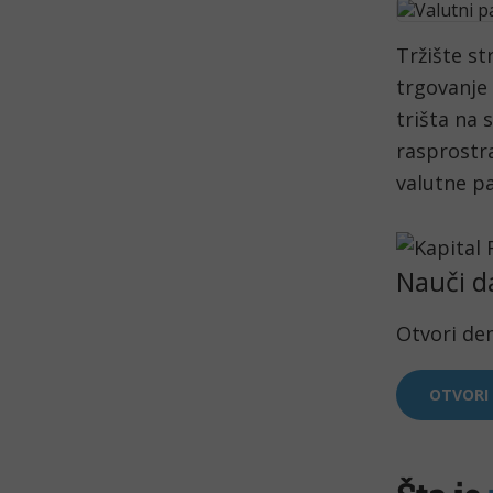
Tržište st
trgovanje 
trišta na 
rasprostra
valutne pa
Nauči d
Otvori de
OTVORI