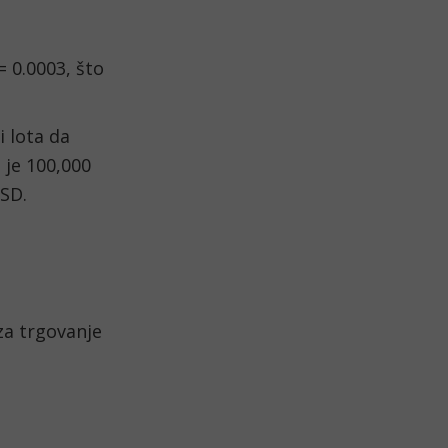
 0.0003, što 
lota da 
je 100,000 
USD.
za trgovanje