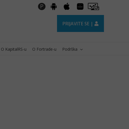
Huawei
Pro
P
Android
Apple
AppGallery
Trader
PRIJAVITE SE |
O KapitalRS-u
O Fortrade-u
Podrška