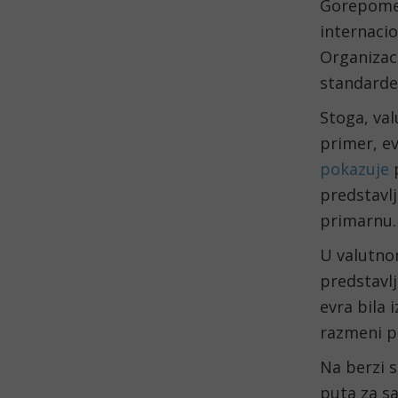
Gorepomen
internacio
Organizaci
standarde 
Stoga, val
primer, ev
pokazuje
 
predstavlj
primarnu.
U valutnom
predstavl
evra bila 
razmeni p
Na berzi s
puta za s