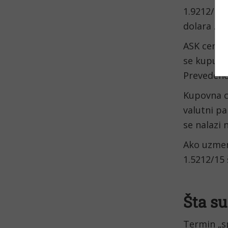
1.9212/15.
dolara .
ASK cena j
se kupuje 
Prevedeno 
Kupovna ce
valutni pa
se nalazi n
Ako uzmem
1.5212/15 
Šta su
Termin „sp