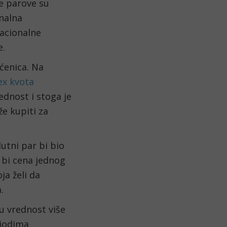
 parove su 
nalna 
acionalne 
e.
ćenica. Na 
x kvota 
dnost i stoga je 
 kupiti za 
utni par bi bio 
bi cena jednog 
a želi da 
.
 vrednost više 
iodima 