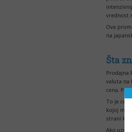
intenzivni
vrednost n
Ova promen
na japansk
Šta z
Prodajna B
valuta na 
cena. Prev
To je cena
kojoj može
strani kvo
Ako uzmem