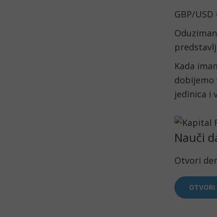
GBP/USD =
Oduzimanje
predstavlj
Kada imam
dobijemo 
jedinica i
Nauči d
Otvori de
OTVORI