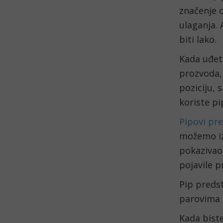
značenje o
ulaganja. 
biti lako.
Kada uđet
prozvoda, 
poziciju, 
koriste pi
Pipovi pr
možemo iz
pokazivao
pojavile p
Pip preds
parovima 
Kada biste