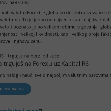
ranih valuta (Forex) je globalno decentralizovano trišt
valutama. To je jedno od najvećih kao i najlikvidnijih 
svetu i poznato je po velikom obimu trgovanja, globa
njenosti, velikoj likvidnosti, kao i velikog broja fakto
rove i njihovu cenu.
a trguješ na Forexu uz Kapital RS
mo nalog i nauči sve o najboljim valutnim parovima 
 DEMO NALOG