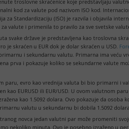
ute troslovne skraćenice koje predstavljaju valutne
nalni kod za valute pod nazivom ISO kod. Internacio
ja za Standardizaciju (ISO) je razvila i objavila intern
za valute i primenila to pravilo za sve svetske valut
uta svake države je predstavljena kao troslovna skra
ro je skraćen u EUR dok je dolar skraćen u USD. 
Fore
primarnu i sekundarnu valutu. Primarna ima veću vre
ena prva i pokazuje koliko se sekundarne valute može
 paru, evro kao vrednija valuta bi bio primarni i val
jen kao EURUSD ili EUR/USD. U ovom valutnom paru 
izražena kao 1.5092 dolara. Ovo pokazuje da osoba koj
rimarnu valutu u sekundarnu bi dobila 1.5092 dolara
tranog novca jedan valutni par može promeniti svoju
amo nekoliko minuta. Ovo je posebno izraženo u per