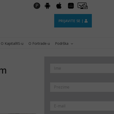
Huawei
Pro
P
Android
Apple
AppGallery
Trader
PRIJAVITE SE |
O KapitalRS-u
O Fortrade-u
Podrška
im