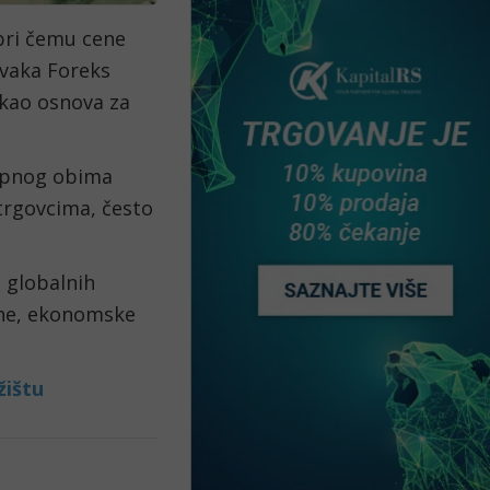
pri čemu cene 
svaka Foreks 
kao osnova za 
upnog obima 
rgovcima, često 
 globalnih 
ne, ekonomske 
žištu