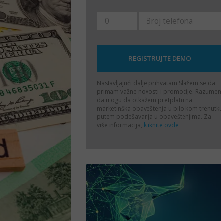
Nastavljajući dalje prihvatam
Slažem se da
primam važne novosti i promocije. Razume
da mogu da otkažem pretplatu na
marketinška obaveštenja u bilo kom trenutk
putem podešavanja u obaveštenjima. Za
više informacija,
kliknite ovde