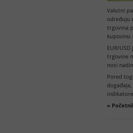
Valutni pa
određuju n
trgovina p
kupovinu i
EUR/USD je
trgovine n
nosi nadim
Pored toga
događaja,
indikatore
» Početni