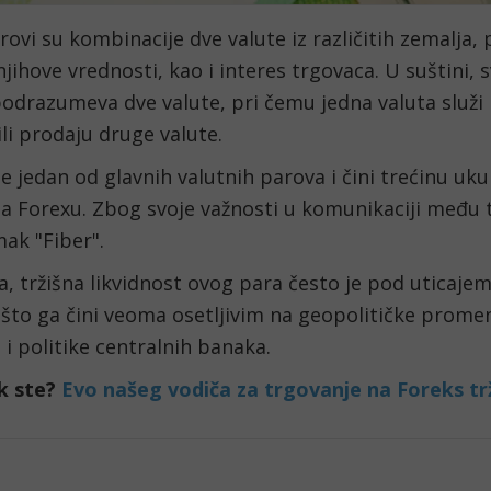
rovi su kombinacije dve valute iz različitih zemalja, 
jihove vrednosti, kao i interes trgovaca. U suštini, 
odrazumeva dve valute, pri čemu jedna valuta služi 
li prodaju druge valute. 
 jedan od glavnih valutnih parova i čini trećinu uk
a Forexu. Zbog svoje važnosti u komunikaciji među t
ak "Fiber".
, tržišna likvidnost ovog para često je pod uticajem
 što ga čini veoma osetljivim na geopolitičke prome
 i politike centralnih banaka.
k ste? 
Evo našeg vodiča za trgovanje na Foreks tr