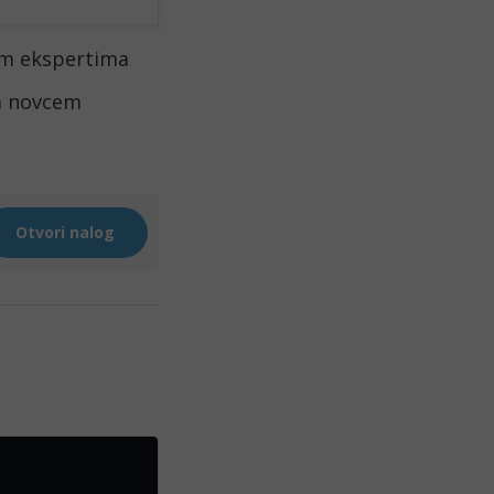
im ekspertima
im novcem