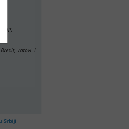
e 
, BDP)
)
Brexit, ratovi i 
 Srbiji