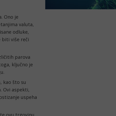
. Ono je 
tanjima valuta, 
isane odluke, 
ti više reči 
ičitih parova 
oga, ključno je 
gu.
, kao što su 
. Ovi aspekti, 
ostizanje uspeha 
Važno je napomenuti da je ključni korak pre nego što započnete ovu trgovinu 