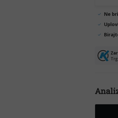
Ne br
Uplov
Birajt
Anali