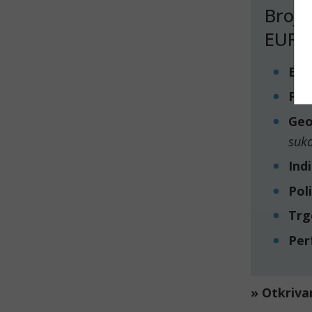
Brojn
EUR/
Eko
Pol
Geo
suko
Ind
Pol
Trg
Per
» Otkriv