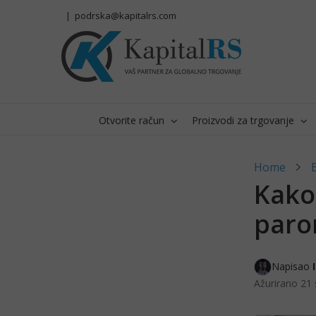
Skip
|
podrska@kapitalrs.com
to
content
Otvorite račun
Proizvodi za trgovanje
Home
Kako
paro
Napisao 
Ažurirano
21 