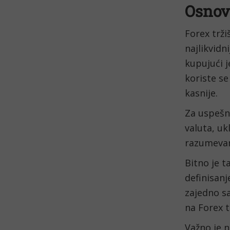
Osnove
Forex trži
najlikvidn
kupujući j
koriste se
kasnije.
Za uspešn
valuta, uk
razumevanj
Bitno je t
definisanje
zajedno s
na Forex t