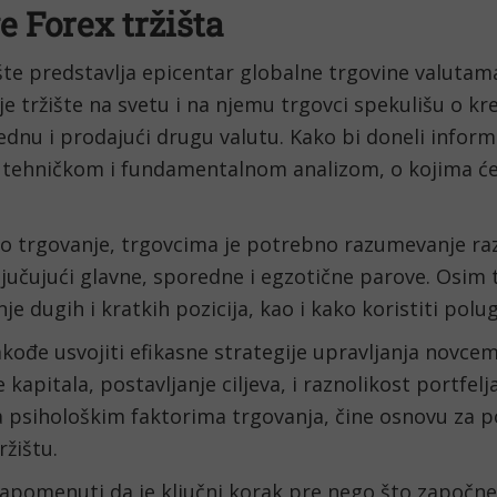
 Forex tržišta
šte predstavlja epicentar globalne trgovine valutama
ije tržište na svetu i na njemu trgovci spekulišu o kre
ednu i prodajući drugu valutu. Kako bi doneli inform
 tehničkom i fundamentalnom analizom, o kojima će bi
o trgovanje, trgovcima je potrebno razumevanje razl
ljučujući glavne, sporedne i egzotične parove. Osim t
e dugih i kratkih pozicija, kao i kako koristiti polu
akođe usvojiti efikasne strategije upravljanja novcem
 kapitala, postavljanje ciljeva, i raznolikost portfelja
a psihološkim faktorima trgovanja, čine osnovu za p
ržištu. 