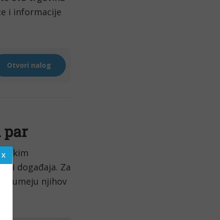
e i informacije 
 par
ričkim 
a i događaja. Za 
razumeju njihov 