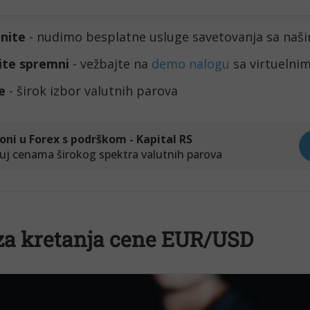
inite
 - nudimo besplatne usluge savetovanja sa naš
ite spremni
 - vežbajte na 
demo nalogu
 sa virtueln
e
 - širok izbor valutnih parova
za kretanja cene EUR/USD