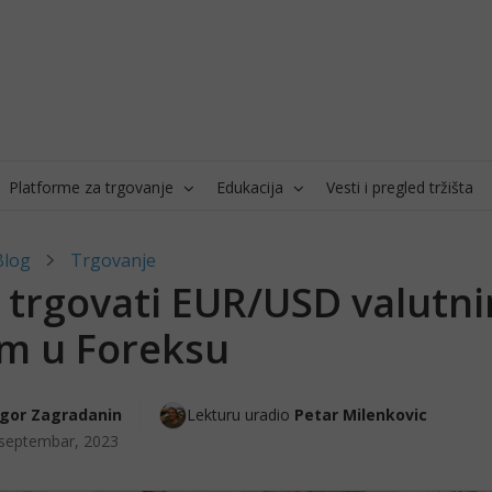
Platforme za trgovanje
Edukacija
Vesti i pregled tržišta
Blog
Trgovanje
 trgovati EUR/USD valutn
m u Foreksu
Igor Zagradanin
Lekturu uradio 
Petar Milenkovic
septembar, 2023