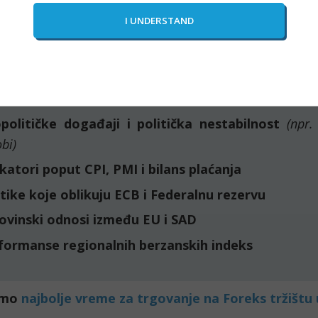
i faktori mogu uticati na kretanje cen
USD:
nomski indikatori
(npr. stopa nezaposlenosti, inflacija
itike centralnih banaka
(npr. promene kamatnih stopa
političke događaji i politička nestabilnost
(npr. 
bi)
ikatori poput CPI, PMI i bilans plaćanja
itike koje oblikuju ECB i Federalnu rezervu
ovinski odnosi između EU i SAD
formanse regionalnih berzanskih indeks
amo 
najbolje vreme za trgovanje na Foreks tržištu u