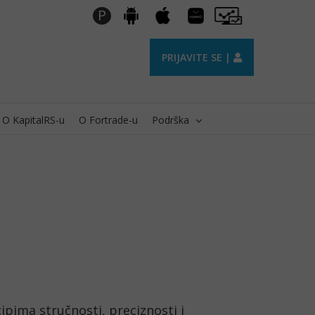
Huawei
Pro
P
Android
Apple
AppGallery
Trader
PRIJAVITE SE |
O KapitalRS-u
O Fortrade-u
Podrška
ipima stručnosti, preciznosti i 