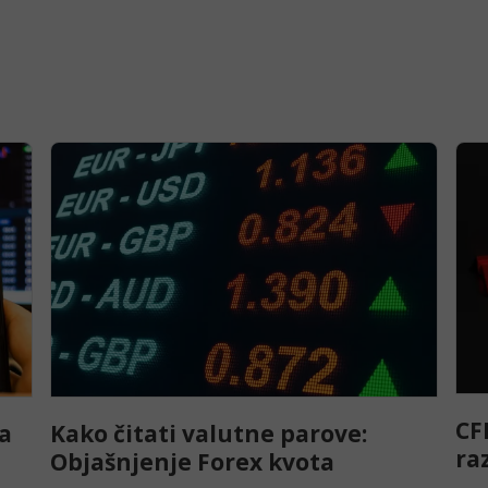
CF
za
Kako čitati valutne parove:
raz
Objašnjenje Forex kvota