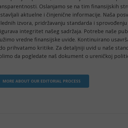
ansparentnosti. Oslanjamo se na tim finansijskih str
stavljali aktuelne i činjenične informacije. Naša pos
lednih izvora, pridržavanju standarda i sprovođenju 
igurava integritet našeg sadržaja. Potrebe naše publi
užimo vredne finansijske uvide. Kontinuirano usavrša
do prihvatamo kritike. Za detaljniji uvid u naše stand
limo da pogledate naš dokument o ureničkoj politic
MORE ABOUT OUR EDITORIAL PROCESS