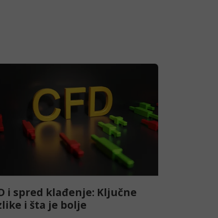
D i spred klađenje: Ključne
like i šta je bolje