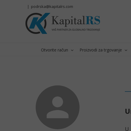
Skip
|
podrska@kapitalrs.com
to
content
Otvorite račun
Proizvodi za trgovanje
U
U 