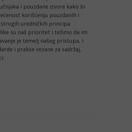
učnjaka i pouzdane izvore kako bi 
većenost korišćenju pouzdanih i 
strogih uredničkih principa 
ke su naš prioritet i težimo da im 
vanje je temelj našeg pristupa, i 
arde i prakse vezane za sadržaj, 
i. 