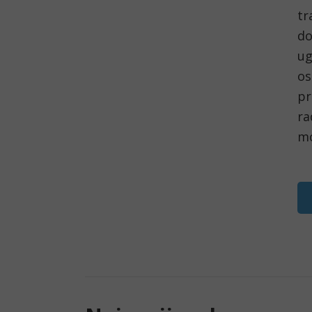
tr
do
ug
os
pr
ra
mo