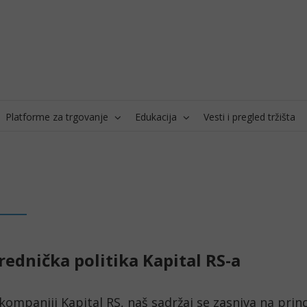
Platforme za trgovanje
Edukacija
Vesti i pregled tržišta
rednička politika Kapital RS-a
kompaniji Kapital RS, naš sadržaj se zasniva na princ