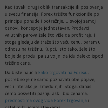
Kao i svaki drugi oblik transakcije ili poslovanja 
u svetu finansija, Forex tržište funkcioniše po 
principu ponude i potražnje. U svojoj samoj 
osnovi, koncept je jednostavan. Prodavci 
valutnih parova žele što više da profitiraju i 
stoga gledaju da traže što veću cenu, barem u 
odnosu na tržišnu. Kupci, isto tako, žele što 
bolje da prođu, pa su voljni da idu daleko ispod 
tržišne cene. 
Da biste naučili 
kako trgovati na Forexu
, 
potrebno je ne samo poznavati obe pojave, 
već i interakcije između njih. Stoga, danas 
ćemo posvetiti pažnju ask i bid cenama, 
prednostima ovog vida Forex trgovanja
 i 
ostalim ključnim stavkama.