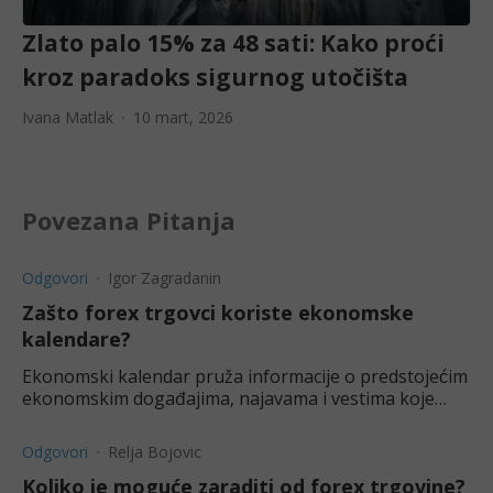
Zlato palo 15% za 48 sati: Kako proći
kroz paradoks sigurnog utočišta
Ivana Matlak
10 mart, 2026
Povezana Pitanja
Odgovori
Igor Zagradanin
Zašto forex trgovci koriste ekonomske
kalendare?
Ekonomski kalendar pruža informacije o predstojećim
ekonomskim događajima, najavama i vestima koje
mogu uticati na globalna finansijska tržišta.
Odgovori
Relja Bojovic
Koliko je moguće zaraditi od forex trgovine?