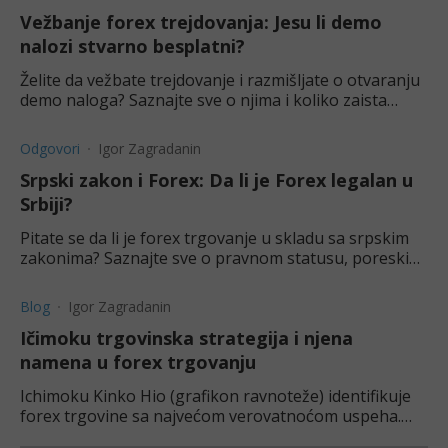
Vežbanje forex trejdovanja: Jesu li demo
nalozi stvarno besplatni?
Želite da vežbate trejdovanje i razmišljate o otvaranju
demo naloga? Saznajte sve o njima i koliko zaista
koštaju.
Odgovori
Igor Zagradanin
Srpski zakon i Forex: Da li je Forex legalan u
Srbiji?
Pitate se da li je forex trgovanje u skladu sa srpskim
zakonima? Saznajte sve o pravnom statusu, poreskim
obavezama i savetima za izbegavanje prevara.
Blog
Igor Zagradanin
Ičimoku trgovinska strategija i njena
namena u forex trgovanju
Ichimoku Kinko Hio (grafikon ravnoteže) identifikuje
forex trgovine sa najvećom verovatnoćom uspeha.
Saznajte više o ovoj strategiji i kako ona može pomoći.