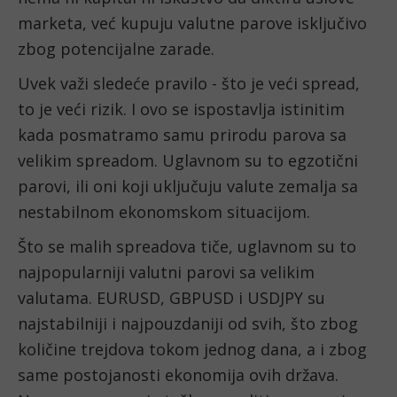
marketa, već kupuju valutne parove isključivo 
zbog potencijalne zarade. 
Uvek važi sledeće pravilo - što je veći spread, 
to je veći rizik. I ovo se ispostavlja istinitim 
kada posmatramo samu prirodu parova sa 
velikim spreadom. Uglavnom su to egzotični 
parovi, ili oni koji uključuju valute zemalja sa 
nestabilnom ekonomskom situacijom.
Što se malih spreadova tiče, uglavnom su to 
najpopularniji valutni parovi sa velikim 
valutama. EURUSD, GBPUSD i USDJPY su 
najstabilniji i najpouzdaniji od svih, što zbog 
količine trejdova tokom jednog dana, a i zbog 
same postojanosti ekonomija ovih država. 