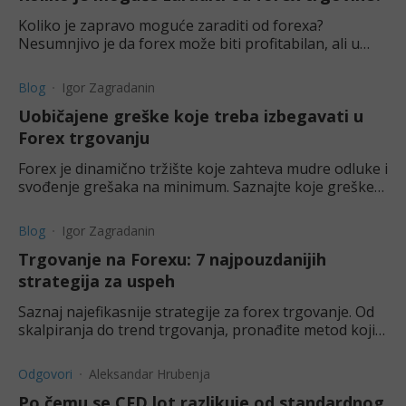
Koliko je zapravo moguće zaraditi od forexa?
Nesumnjivo je da forex može biti profitabilan, ali u
kolikoj meri? Saznajte u ovom tekstu.
Blog
Igor Zagradanin
Uobičajene greške koje treba izbegavati u
Forex trgovanju
Forex je dinamično tržište koje zahteva mudre odluke i
svođenje grešaka na minimum. Saznajte koje greške
treba da izbegavate u forex trgovanju.
Blog
Igor Zagradanin
Trgovanje na Forexu: 7 najpouzdanijih
strategija za uspeh
Saznaj najefikasnije strategije za forex trgovanje. Od
skalpiranja do trend trgovanja, pronađite metod koji
odgovara tvom stilu. Počni uz Kapital RS demo nalog.
Odgovori
Aleksandar Hrubenja
Po čemu se CFD lot razlikuje od standardnog