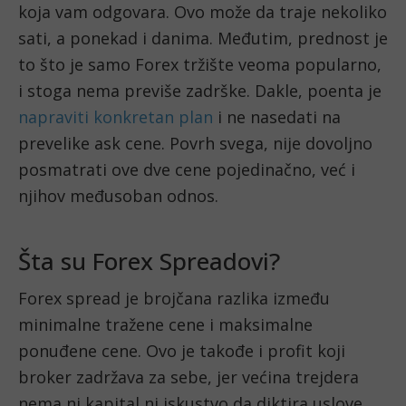
koja vam odgovara. Ovo može da traje nekoliko 
sati, a ponekad i danima. Međutim, prednost je 
to što je samo Forex tržište veoma popularno, 
i stoga nema previše zadrške. Dakle, poenta je 
napraviti konkretan plan
 i ne nasedati na 
prevelike ask cene. Povrh svega, nije dovoljno 
posmatrati ove dve cene pojedinačno, već i 
njihov međusoban odnos. 
Šta su Forex Spreadovi? 
Forex spread je brojčana razlika između 
minimalne tražene cene i maksimalne 
ponuđene cene. Ovo je takođe i profit koji 
broker zadržava za sebe, jer većina trejdera 
nema ni kapital ni iskustvo da diktira uslove 