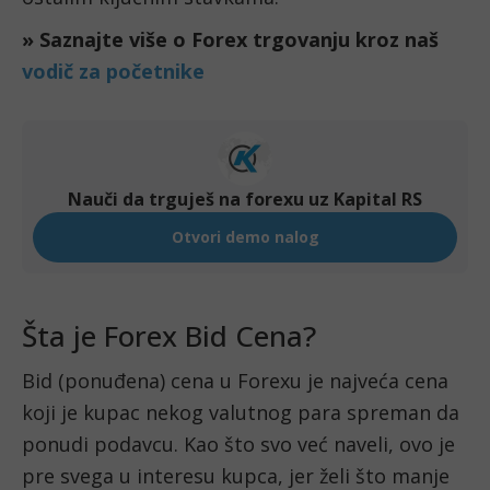
» Saznajte više o Forex trgovanju kroz naš 
vodič za početnike 
Šta je Forex Bid Cena?
Bid (ponuđena) cena u Forexu je najveća cena 
koji je kupac nekog valutnog para spreman da 
ponudi podavcu. Kao što svo već naveli, ovo je 
pre svega u interesu kupca, jer želi što manje 