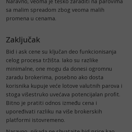
Naravno, veoma je teško zaraditi na parovima 
sa malim spreadom zbog veoma malih 
promena u cenama. 
Zaključak 
Bid i ask cene su ključan deo funkcionisanja 
celog procesa tržišta. Iako su razlike 
minimalne, one mogu da donesi ogromnu 
zaradu brokerima, posebno ako dosta 
korisnika kupuje veće lotove valutnih parova i 
stoga višestruko uvećava potencijalan profit. 
Bitno je pratiti odnos između cena i 
upoređivati razliku na više brokerskih 
platformi istovremeno.
Naravno, nikada ne shvatajte bid price kao 