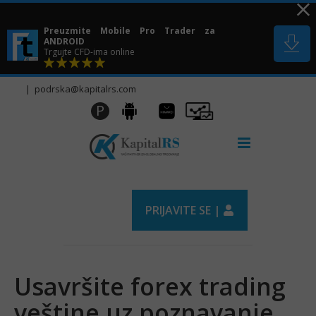
Skip
to
Preuzmite Mobile Pro Trader za
content
ANDROID
Trgujte CFD-ima online
|
podrska@kapitalrs.com
Huawei
Pro
P
Android
AppGallery
Trader
PRIJAVITE SE |
Usavršite forex trading
veštine uz poznavanje