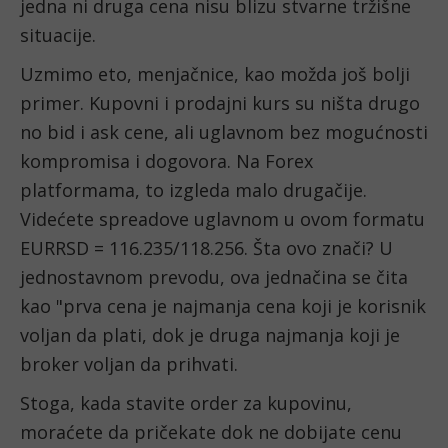
jedna ni druga cena nisu blizu stvarne tržišne 
situacije. 
Uzmimo eto, menjačnice, kao možda još bolji 
primer. Kupovni i prodajni kurs su ništa drugo 
no bid i ask cene, ali uglavnom bez mogućnosti 
kompromisa i dogovora. Na Forex 
platformama, to izgleda malo drugačije. 
Videćete spreadove uglavnom u ovom formatu 
EURRSD = 116.235/118.256. Šta ovo znači? U 
jednostavnom prevodu, ova jednačina se čita 
kao "prva cena je najmanja cena koji je korisnik 
voljan da plati, dok je druga najmanja koji je 
broker voljan da prihvati. 
Stoga, kada stavite order za kupovinu, 
moraćete da pričekate dok ne dobijate cenu 