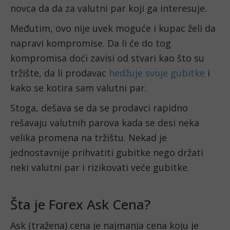
novca da da za valutni par koji ga interesuje. 
Međutim, ovo nije uvek moguće i kupac želi da 
napravi kompromise. Da li će do tog 
kompromisa doći zavisi od stvari kao što su 
tržište, da li prodavac 
hedžuje svoje gubitke
 i 
kako se kotira sam valutni par. 
Stoga, dešava se da se prodavci rapidno 
rešavaju valutnih parova kada se desi neka 
velika promena na tržištu. Nekad je 
jednostavnije prihvatiti gubitke nego držati 
neki valutni par i rizikovati veće gubitke. 
Šta je Forex Ask Cena?
Ask (tražena) cena je najmanja cena koju je 