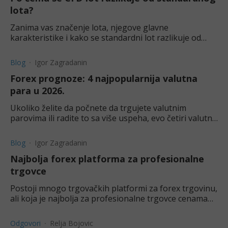
lota?
Zanima vas značenje lota, njegove glavne
karakteristike i kako se standardni lot razlikuje od
CFD lota? Saznajte više o tome u ovom tekstu.
Blog
Igor Zagradanin
Forex prognoze: 4 najpopularnija valutna
para u 2026.
Ukoliko želite da počnete da trgujete valutnim
parovima ili radite to sa više uspeha, evo četiri valutna
para koja treba imati u vidu u 2026. godini.
Blog
Igor Zagradanin
Najbolja forex platforma za profesionalne
trgovce
Postoji mnogo trgovačkih platformi za forex trgovinu,
ali koja je najbolja za profesionalne trgovce cenama
valuta i valutnih parova? Saznajtu ovom tekstu.
Odgovori
Relja Bojovic