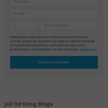
Nastavljajući dalje prihvatam
Slažem se da primam važne
novosti i promocije. Razumem da mogu da otkažem pretplatu
na marketinška obaveštenja u bilo kom trenutku putem
podešavanja u obaveštenjima. Za više informacija,
kliknite ovde
Još Od Ovog Bloga