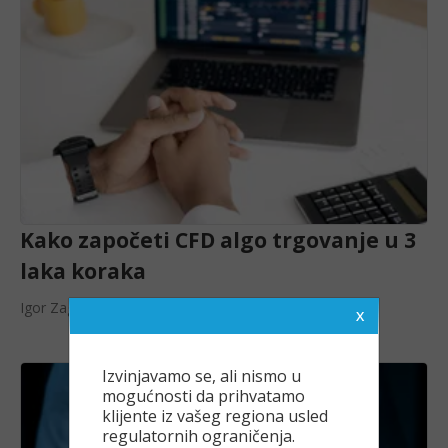
Kako započeti CFD algo trgovanje u 3
laka koraka
Igor Zagradanin
28 mart, 2024
Izvinjavamo se, ali nismo u
mogućnosti da prihvatamo
klijente iz vašeg regiona usled
regulatornih ograničenja.