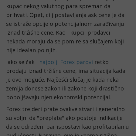
kupac nekog valutnog para spreman da 
prihvati. Opet, cilj postavljanja ask cene je da 
se istraže opcije o potencijalnom zarađivanju 
iznad tržišne cene. Kao i kupci, prodavci 
nekada moraju da se pomire sa slučajem koji 
nije idealan po njih. 
Iako se čak i 
najbolji Forex parovi
 retko 
prodaju iznad tržišne cene, ima situacija kada 
je ovo moguće. Najčešći slučaj je kada neka 
zemlja donese zakon ili zakone koji drastično 
poboljšavaju njen ekonomski potencijal. 
Forex trejderi prate ovakve stvari i generalno 
su voljni da "preplate" ako postoje indikacije 
da se određeni par ispostavi kao profitabilan u 
budućnosti. Naravno, ovo je veoma rizična 