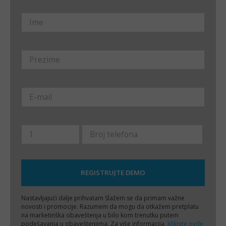
Nastavljajući dalje prihvatam
Slažem se da primam važne
novosti i promocije. Razumem da mogu da otkažem pretplatu
na marketinška obaveštenja u bilo kom trenutku putem
podešavanja u obaveštenjima. Za više informacija,
kliknite ovde