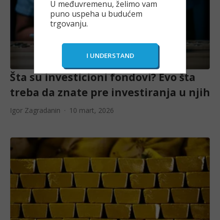
U međuvremenu, želimo vam
puno uspeha u budućem
trgovanju.
Šta su investicioni fondovi? Evo šta
treba da znate pre investiranja u njih
Igor Zagradanin
10 mart, 2026