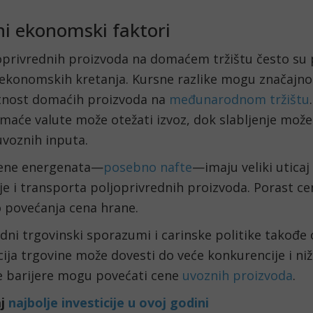
ni ekonomski faktori
oprivrednih proizvoda na domaćem tržištu često su
 ekonomskih kretanja. Kursne razlike mogu značajno 
nost domaćih proizvoda na
međunarodnom tržištu
maće valute može otežati izvoz, dok slabljenje može
uvoznih inputa.
cene energenata—
posebno nafte
—imaju veliki uticaj
je i transporta poljoprivrednih proizvoda. Porast c
o povećanja cena hrane.
i trgovinski sporazumi i carinske politike takođe 
cija trgovine može dovesti do veće konkurencije i niž
e barijere mogu povećati cene
uvoznih proizvoda
.
aj
najbolje investicije u ovoj godini