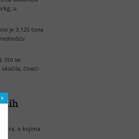
n/kg, u
no je 3,125 tona
vrednošću
, što se
skočila, čineći
ednih
ktora, o kojima