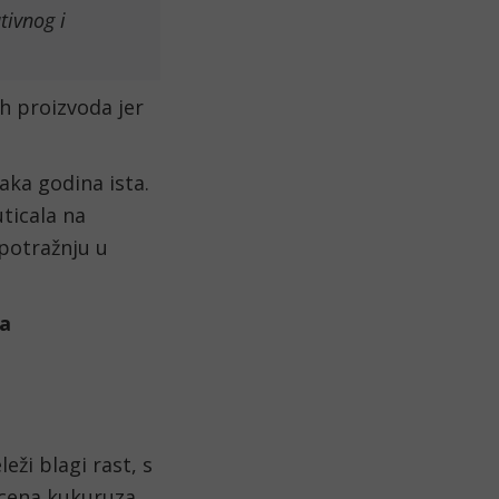
tivnog i
ih proizvoda jer
.
aka godina ista.
uticala na
 potražnju u
a
eži blagi rast, s
 cena kukuruza