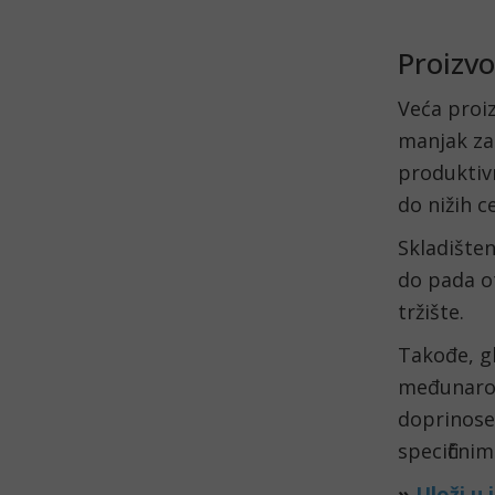
Proizvo
Veća proi
manjak za
produktivn
do nižih c
Skladišten
do pada o
tržište.
Takođe, gl
međunarod
doprinose
specifični
»
Uloži u 