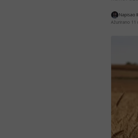
Napisao 
Ažurirano
11 