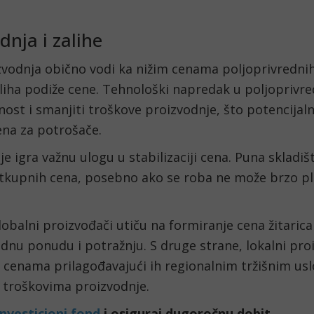
dnja i zalihe
zvodnja obično vodi ka nižim cenama poljoprivredni
liha podiže cene. Tehnološki napredak u poljoprivr
ost i smanjiti troškove proizvodnje, što potencijal
ena za potrošače.
je igra važnu ulogu u stabilizaciji cena. Puna skladi
tkupnih cena, posebno ako se roba ne može brzo pla
obalni proizvođači utiču na formiranje cena žitarica
nu ponudu i potražnju. S druge strane, lokalni pro
 cenama prilagođavajući ih regionalnim tržišnim usl
m troškovima proizvodnje.
investicioni fond
i osiguraj dugoročnu dobit