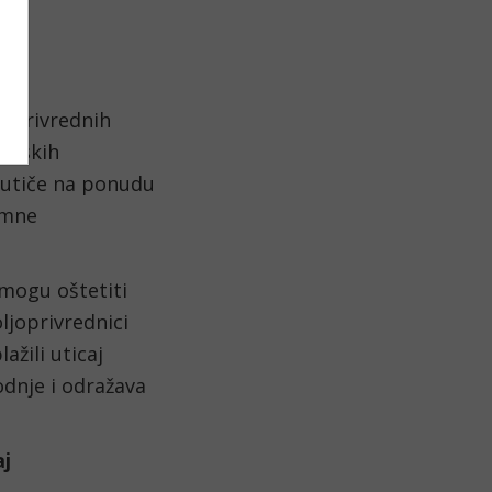
joprivrednih
enskih
 utiče na ponudu
remne
 mogu oštetiti
ljoprivrednici
ažili uticaj
dnje i odražava
aj