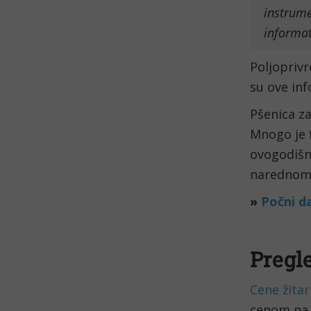
instrume
informat
Poljoprivr
su ove inf
Pšenica za
Mnogo je 
ovogodišnj
narednom 
»
Počni d
Pregle
Cene žitar
cenom na b