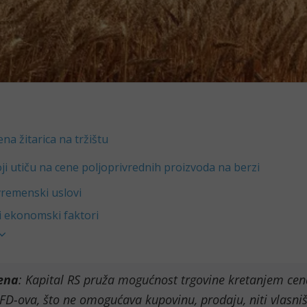
na žitarica na tržištu
oji utiču na cene poljoprivrednih proizvoda na berzi
vremenski uslovi
i ekonomski faktori
ena
: Kapital RS pruža mogućnost trgovine kretanjem ce
D-ova, što ne omogućava kupovinu, prodaju, niti vlasn