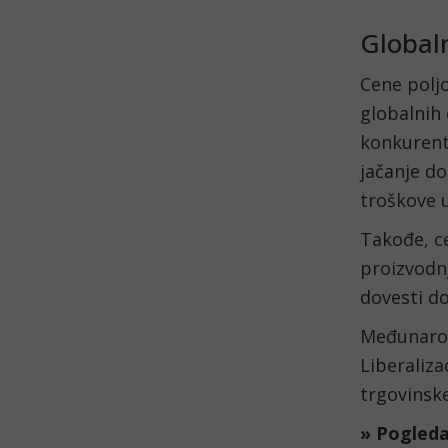
Global
Cene polj
globalnih
konkurent
jačanje do
troškove 
Takođe, 
proizvodn
dovesti d
Međunarodn
Liberaliza
trgovinsk
» Pogled