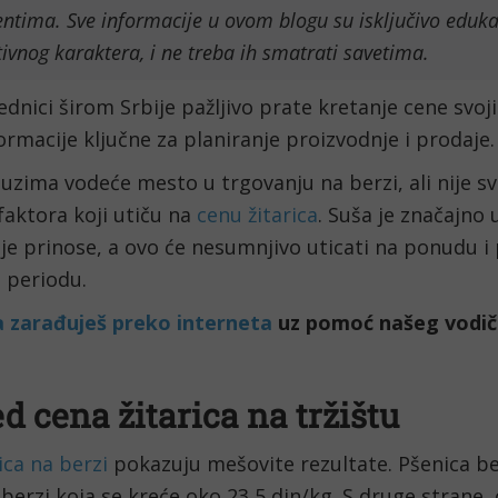
ntima. Sve informacije u ovom blogu su isključivo eduka
ivnog karaktera, i ne treba ih smatrati savetima.
ednici širom Srbije pažljivo prate kretanje cene svoj
ormacije ključne za planiranje proizvodnje i prodaje
uzima vodeće mesto u trgovanju na berzi, ali nije sv
faktora koji utiču na
cenu žitarica
. Suša je značajno 
e prinose, a ovo će nesumnjivo uticati na ponudu i
periodu.
a zarađuješ preko interneta
uz pomoć našeg vodič
d cena žitarica na tržištu
ica na berzi
pokazuju mešovite rezultate. Pšenica bel
erzi koja se kreće oko 23,5 din/kg. S druge strane,