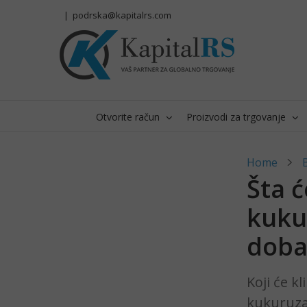
Skip
|
podrska@kapitalrs.com
to
content
Otvorite račun
Proizvodi za trgovanje
Home
Šta ć
kuku
doba
Koji će k
kukuruza 