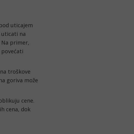
 pod uticajem
uticati na
. Na primer,
 povećati
 na troškove
ena goriva može
oblikuju cene.
ih cena, dok