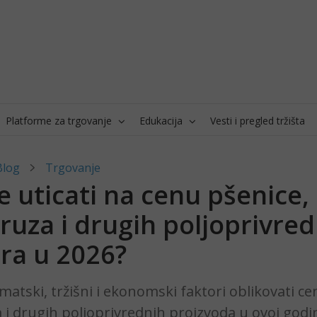
Platforme za trgovanje
Edukacija
Vesti i pregled tržišta
Blog
Trgovanje
e uticati na cenu pšenice,
ruza i drugih poljoprivred
ra u 2026?
limatski, tržišni i ekonomski faktori oblikovati c
i drugih poljoprivrednih proizvoda u ovoj godin