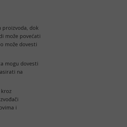
h proizvoda, dok
edi može povećati
no može dovesti
šta mogu dovesti
sirati na
 kroz
izvođači
ovima i