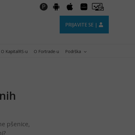
Huawei
Pro
P
Android
Apple
AppGallery
Trader
PRIJAVITE SE |
O KapitalRS-u
O Fortrade-u
Podrška
nih
ene pšenice,
i?