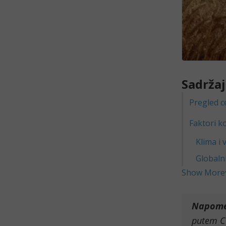
Sadržaj
Pregled ce
Faktori k
Klima i 
Globaln
Show More
Napom
putem CF