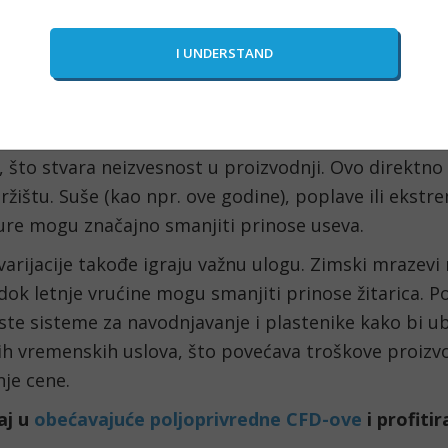
 vremenski uslovi
 prilike imaju ključnu ulogu u određivanju cena pol
. Klimatske promene dovode do sve učestalijih vrem
 što stvara neizvesnost u proizvodnji. Ovo direktno
tržištu. Suše (kao npr. ove godine), poplave ili ekst
re mogu značajno smanjiti prinose useva.
arijacije takođe igraju važnu ulogu. Zimski mrazevi
dok letnje vrućine mogu smanjiti prinose žitarica. Po
ste sisteme za navodnjavanje i plastenike kako bi ubl
ih vremenskih uslova, što povećava troškove proizvo
nje cene.
aj u
obećavajuće poljoprivredne CFD-ove
i profitir