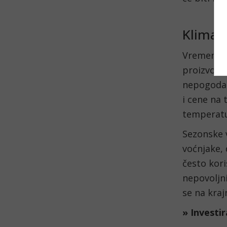
Klima i
Vremenske
proizvoda
nepogoda,
i cene na 
temperatu
Sezonske v
voćnjake, 
često kori
nepovoljn
se na kraj
» Investir