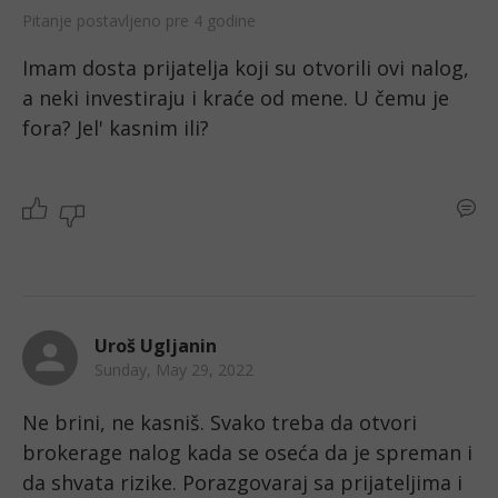
Pitanje postavljeno pre 4 godine
Imam dosta prijatelja koji su otvorili ovi nalog, 
a neki investiraju i kraće od mene. U čemu je 
fora? Jel' kasnim ili?
Uroš Ugljanin
Sunday, May 29, 2022
Ne brini, ne kasniš. Svako treba da otvori 
brokerage nalog kada se oseća da je spreman i 
da shvata rizike. Porazgovaraj sa prijateljima i 