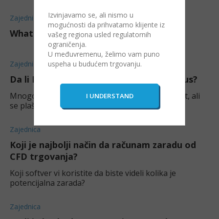
Izvinjavamo se, ali nismo u
Zajednica
mogućnosti da prihvatamo klijente iz
What leverage should I use for forex?
vašeg regiona usled regulatornih
ograničenja.
U međuvremenu, želimo vam puno
uspeha u budućem trgovanju.
Zajednica
Da li ETF pod polugom može otići u minus?
Mnogo me interesuje ovaj finansijski instrument, ali
se plašim tih teorijski beskonačnih gubitaka.
Zajednica
Koji je najbolji način da računam zaradu od
CFD trgovanja?
Koji softver vi koristite da biste videli kolika je
potencijalna zarada?
Zajednica