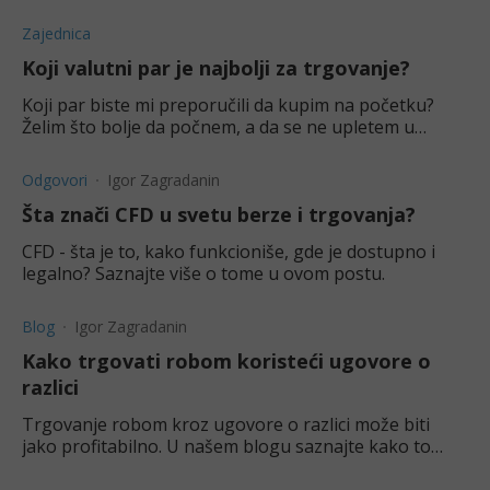
treba trgovati dolarom kroz ugovore za razliku?
Zajednica
Koji valutni par je najbolji za trgovanje?
Koji par biste mi preporučili da kupim na početku?
Želim što bolje da počnem, a da se ne upletem u
preveliki leverage.
Odgovori
Igor Zagradanin
Šta znači CFD u svetu berze i trgovanja?
CFD - šta je to, kako funkcioniše, gde je dostupno i
legalno? Saznajte više o tome u ovom postu.
Blog
Igor Zagradanin
Kako trgovati robom koristeći ugovore o
razlici
Trgovanje robom kroz ugovore o razlici može biti
jako profitabilno. U našem blogu saznajte kako to
funkcioniše, kao i koje su prednosti i napredne
strategije.