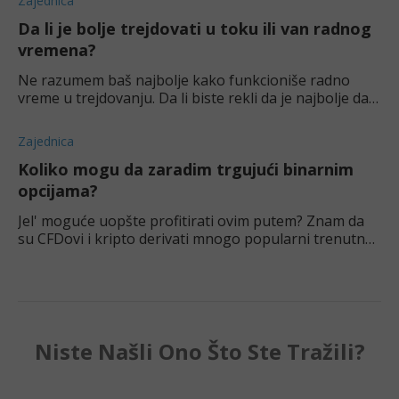
Zajednica
Da li je bolje trejdovati u toku ili van radnog
vremena?
Ne razumem baš najbolje kako funkcioniše radno
vreme u trejdovanju. Da li biste rekli da je najbolje da
se trejduje u toku radnog vremena ili pre/kasnije? I
koja je razlika?
Zajednica
Koliko mogu da zaradim trgujući binarnim
opcijama?
Jel' moguće uopšte profitirati ovim putem? Znam da
su CFDovi i kripto derivati mnogo popularni trenutno,
ali nemam blage veze za binarne.
Niste Našli Ono Što Ste Tražili?