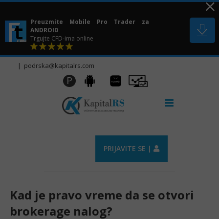
Skip
to
Preuzmite Mobile Pro Trader za
content
ANDROID
Trgujte CFD-ima online
|
podrska@kapitalrs.com
Huawei
Pro
P
Android
AppGallery
Trader
PRIJAVITE SE |
Kad je pravo vreme da se otvori
brokerage nalog?