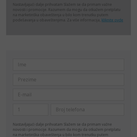
Nastavljajući dalje prihvatam
Slažem se da primam važne
novosti i promocije. Razumem da mogu da otkažem pretplatu
na marketinška obaveštenja u bilo kom trenutku putem
podešavanja u obaveštenjima. Za više informacija,
kliknite ovde
Nastavljajući dalje prihvatam
Slažem se da primam važne
novosti i promocije. Razumem da mogu da otkažem pretplatu
na marketinška obaveštenja u bilo kom trenutku putem