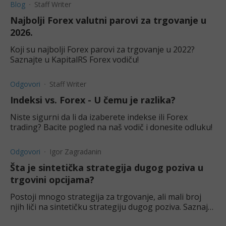
Blog
Staff Writer
Najbolji Forex valutni parovi za trgovanje u
2026.
Koji su najbolji Forex parovi za trgovanje u 2022?
Saznajte u KapitalRS Forex vodiču!
Odgovori
Staff Writer
Indeksi vs. Forex - U čemu je razlika?
Niste sigurni da li da izaberete indekse ili Forex
trading? Bacite pogled na naš vodič i donesite odluku!
Odgovori
Igor Zagradanin
Šta je sintetička strategija dugog poziva u
trgovini opcijama?
Postoji mnogo strategija za trgovanje, ali mali broj
njih liči na sintetičku strategiju dugog poziva. Saznajte
po čemu je jedinstvena ova strategija.