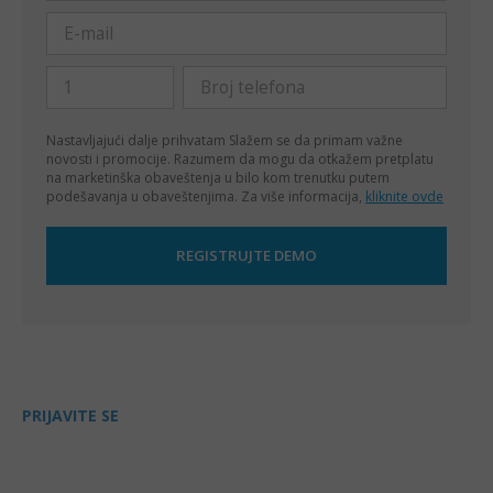
Nastavljajući dalje prihvatam
Slažem se da primam važne
novosti i promocije. Razumem da mogu da otkažem pretplatu
na marketinška obaveštenja u bilo kom trenutku putem
podešavanja u obaveštenjima. Za više informacija,
kliknite ovde
PRIJAVITE SE