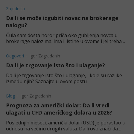
Zajednica
Da li se može izgubiti novac na brokerage
nalogu?
Čula sam dosta horor priča oko gubljenja novca u
brokerage nalozima. Ima li istine u ovome i jel treba
nečega da se pazim?
Odgovori
Igor Zagradanin
Da li je trgovanje isto što i ulaganje?
Da li je trgovanje isto što i ulaganje, i koje su razlike
između njih? Saznajte u ovom postu.
Blog
Igor Zagradanin
Prognoza za američki dolar: Da li vredi
ulagati u CFD američkog dolara u 2026?
Poslednjih meseci, američki dolar (USD) je porastao u
odnosu na većinu drugih valuta. Da li ovo znači da