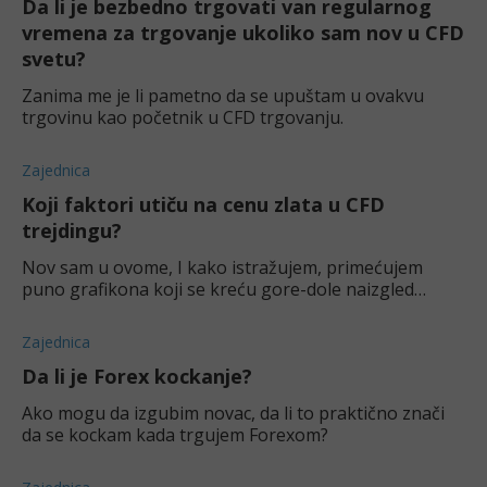
Da li je bezbedno trgovati van regularnog
vremena za trgovanje ukoliko sam nov u CFD
svetu?
Zanima me je li pametno da se upuštam u ovakvu
trgovinu kao početnik u CFD trgovanju.
Zajednica
Koji faktori utiču na cenu zlata u CFD
trejdingu?
Nov sam u ovome, I kako istražujem, primećujem
puno grafikona koji se kreću gore-dole naizgled
nepovezano. Da li bi mi neko mogao objasniti koji to
faktori utiču na promene cene zlata, ali baš u
Zajednica
Da li je Forex kockanje?
Ako mogu da izgubim novac, da li to praktično znači
da se kockam kada trgujem Forexom?