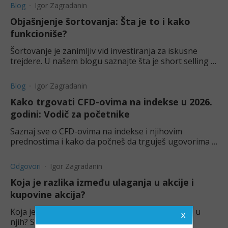
Blog
Igor Zagradanin
Objašnjenje šortovanja: Šta je to i kako
funkcioniše?
Šortovanje je zanimljiv vid investiranja za iskusne
trejdere. U našem blogu saznajte šta je short selling i
kako ono funkcioniše.
Blog
Igor Zagradanin
Kako trgovati CFD-ovima na indekse u 2026.
godini: Vodič za početnike
Saznaj sve o CFD-ovima na indekse i njihovim
prednostima i kako da počneš da trguješ ugovorima o
razlici na indekse online u našem vodiču za početnike.
Odgovori
Igor Zagradanin
Koja je razlika između ulaganja u akcije i
kupovine akcija?
Koja je razlika između kupovine akcija i ulaganja u
njih? Saznajte u našem postu.