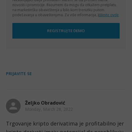
novosti i promocije. Razumem da mogu da otkažem pretplatu
na marketinška obaveštenja u bilo kom trenutku putem
podešavanja u obaveštenjima. Za više informacija,
kliknite ovde
PRIJAVITE SE
Željko Obradović
Monday, March 28, 2022
Trgovanje kripto derivatima je profitabilno jer 
kripto derivati imaju potencijal da preoblikuju 