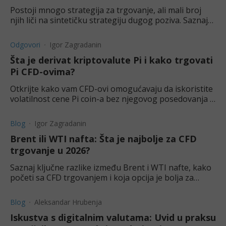
Postoji mnogo strategija za trgovanje, ali mali broj
njih liči na sintetičku strategiju dugog poziva. Saznajte
po čemu je jedinstvena ova strategija.
Odgovori
Igor Zagradanin
Šta je derivat kriptovalute Pi i kako trgovati
Pi CFD-ovima?
Otkrijte kako vam CFD-ovi omogućavaju da iskoristite
volatilnost cene Pi coin-a bez njegovog posedovanja i
šta to znači za buduće investicije.
Blog
Igor Zagradanin
Brent ili WTI nafta: Šta je najbolje za CFD
trgovanje u 2026?
Saznaj ključne razlike između Brent i WTI nafte, kako
početi sa CFD trgovanjem i koja opcija je bolja za
ulaganje.
Blog
Aleksandar Hrubenja
Iskustva s digitalnim valutama: Uvid u praksu