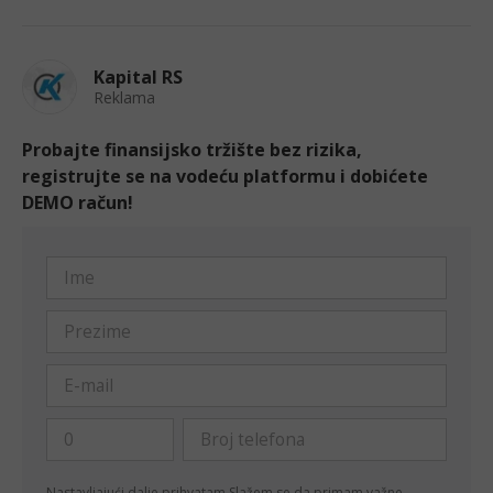
Kapital RS
Reklama
Probajte finansijsko tržište bez rizika,
registrujte se na vodeću platformu i dobićete
DEMO račun!
Nastavljajući dalje prihvatam
Slažem se da primam važne