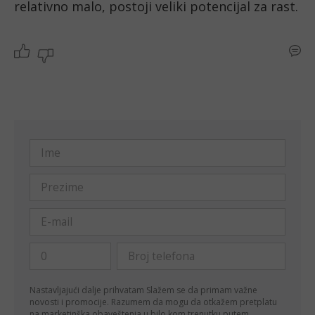
relativno malo, postoji veliki potencijal za rast.
Nastavljajući dalje prihvatam
Slažem se da primam važne
novosti i promocije. Razumem da mogu da otkažem pretplatu
na marketinška obaveštenja u bilo kom trenutku putem