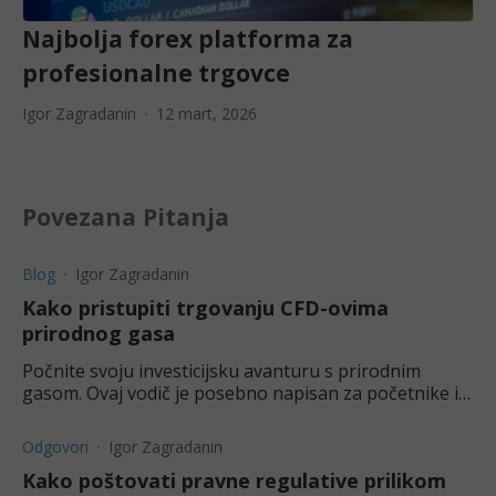
Najbolja forex platforma za
profesionalne trgovce
Igor Zagradanin
12 mart, 2026
Povezana Pitanja
Blog
Igor Zagradanin
Kako pristupiti trgovanju CFD-ovima
prirodnog gasa
Počnite svoju investicijsku avanturu s prirodnim
gasom. Ovaj vodič je posebno napisan za početnike i
objašnjava kako sigurno započeti s CFD trgovanjem.
Odgovori
Igor Zagradanin
Kako poštovati pravne regulative prilikom