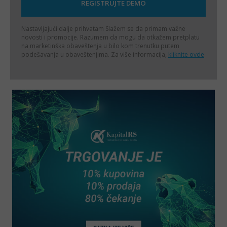
Nastavljajući dalje prihvatam
Slažem se da primam važne
novosti i promocije. Razumem da mogu da otkažem pretplatu
na marketinška obaveštenja u bilo kom trenutku putem
podešavanja u obaveštenjima. Za više informacija,
kliknite ovde