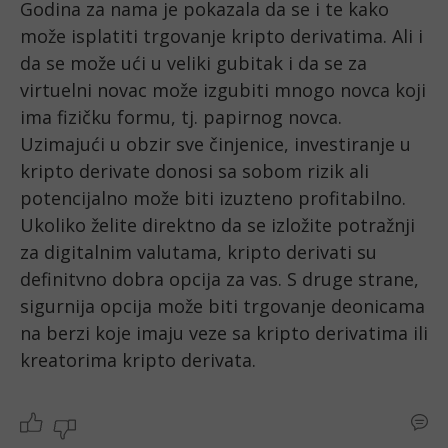
Godina za nama je pokazala da se i te kako 
može isplatiti trgovanje kripto derivatima. Ali i 
da se može ući u veliki gubitak i da se za 
virtuelni novac može izgubiti mnogo novca koji 
ima fizičku formu, tj. papirnog novca.

Uzimajući u obzir sve činjenice, investiranje u 
kripto derivate donosi sa sobom rizik ali 
potencijalno može biti izuzteno profitabilno.

Ukoliko želite direktno da se izložite potražnji 
za digitalnim valutama, kripto derivati su 
definitvno dobra opcija za vas. S druge strane, 
sigurnija opcija može biti trgovanje deonicama 
na berzi koje imaju veze sa kripto derivatima ili 