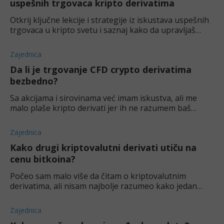
uspešnih trgovaca kripto derivatima
Otkrij ključne lekcije i strategije iz iskustava uspešnih
trgovaca u kripto svetu i saznaj kako da upravljaš
volatilnošću tržišta kriptovalutnih derivata.
Zajednica
Da li je trgovanje CFD crypto derivatima
bezbedno?
Sa akcijama i sirovinama već imam iskustva, ali me
malo plaše kripto derivati jer ih ne razumem baš
najbolje. Jel dobra ideja da trgujem CFD crypto
derivatima uopšte?
Zajednica
Kako drugi kriptovalutni derivati utiču na
cenu bitkoina?
Počeo sam malo više da čitam o kriptovalutnim
derivatima, ali nisam najbolje razumeo kako jedan
kriptovalutni derivat utiče na drugi. Tačnije, da li bi
neko mogao da mi objasni kako alternativni
Zajednica