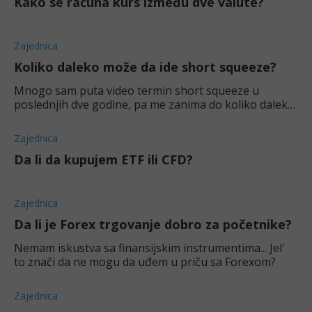
Kako se računa kurs između dve valute?
Zajednica
Koliko daleko može da ide short squeeze?
Mnogo sam puta video termin short squeeze u
poslednjih dve godine, pa me zanima do koliko daleko
može da ode ovaj fenomen?
Zajednica
Da li da kupujem ETF ili CFD?
Zajednica
Da li je Forex trgovanje dobro za početnike?
Nemam iskustva sa finansijskim instrumentima... Jel'
to znači da ne mogu da uđem u priču sa Forexom?
Zajednica