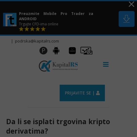
Skip
to
Preuzmite Mobile Pro Trader za
content
ANDROID
Trgujte CFD-ima online
|
podrska@kapitalrs.com
Huawei
Pro
P
Android
AppGallery
Trader
PRIJAVITE SE |
Da li se isplati trgovina kripto
derivatima?