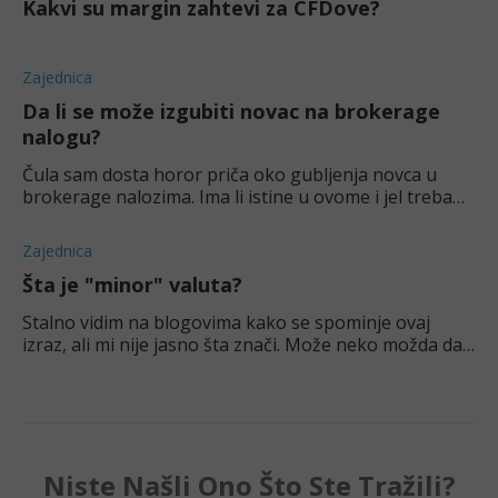
Kakvi su margin zahtevi za CFDove?
Zajednica
Da li se može izgubiti novac na brokerage
nalogu?
Čula sam dosta horor priča oko gubljenja novca u
brokerage nalozima. Ima li istine u ovome i jel treba
nečega da se pazim?
Zajednica
Šta je "minor" valuta?
Stalno vidim na blogovima kako se spominje ovaj
izraz, ali mi nije jasno šta znači. Može neko možda da
mi objasni ukratko?
Niste Našli Ono Što Ste Tražili?