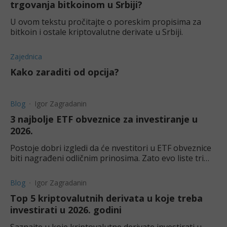
trgovanja bitkoinom u Srbiji?
U ovom tekstu pročitajte o poreskim propisima za
bitkoin i ostale kriptovalutne derivate u Srbiji.
Zajednica
Kako zaraditi od opcija?
Blog
Igor Zagradanin
3 najbolje ETF obveznice za investiranje u
2026.
Postoje dobri izgledi da će nvestitori u ETF obveznice
biti nagrađeni odličnim prinosima. Zato evo liste tri
najbolje obveznice u mesecima pred nama.
Blog
Igor Zagradanin
Top 5 kriptovalutnih derivata u koje treba
investirati u 2026. godini