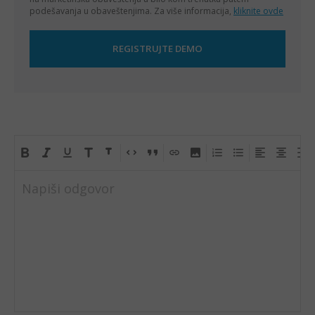
podešavanja u obaveštenjima. Za više informacija,
kliknite ovde
Napiši odgovor