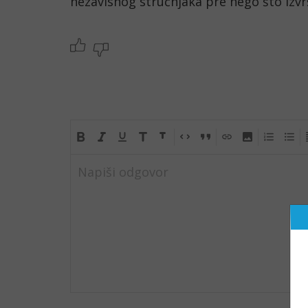
nezavisnog stručnjaka pre nego što izvrš
Napiši odgovor