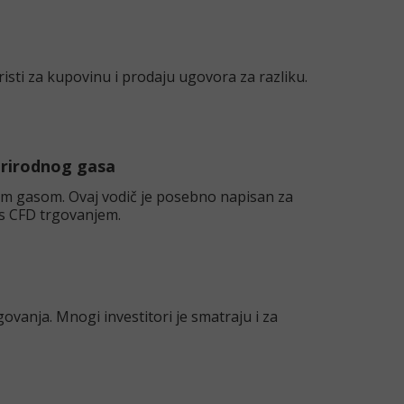
risti za kupovinu i prodaju ugovora za razliku.
prirodnog gasa
nim gasom. Ovaj vodič je posebno napisan za
 s CFD trgovanjem.
vanja. Mnogi investitori je smatraju i za