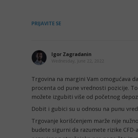
PRIJAVITE SE
Igor Zagradanin
Wednesday, June 22, 2022
Trgovina na margini Vam omogućava da 
procenta od pune vrednosti pozicije. To zn
možete izgubiti više od početnog depoz
Dobit i gubici su u odnosu na punu vred
Trgovanje korišćenjem marže nije nužno 
budete sigurni da razumete rizike CFD-a,