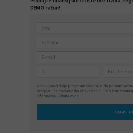
Probajte finansijsko tržište bez rizika, re
DEMO račun!
Nastavljajući dalje prihvatam
Slažem se da primam važne
pretplatu na marketinška obaveštenja u bilo kom trenut
informacija,
kliknite ovde