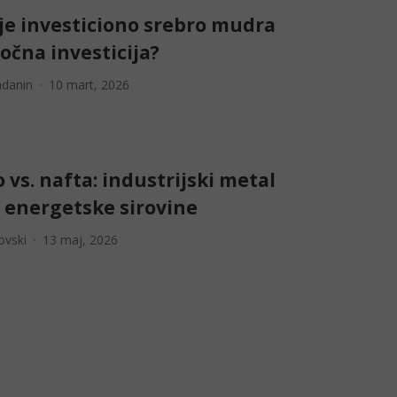
 je investiciono srebro mudra
očna investicija?
adanin
10 mart, 2026
 vs. nafta: industrijski metal
v energetske sirovine
ovski
13 maj, 2026