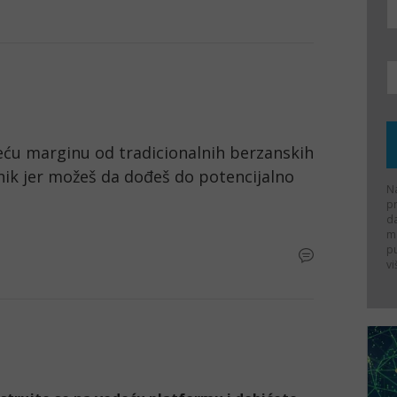
ću marginu od tradicionalnih berzanskih 
tnik jer možeš da dođeš do potencijalno 
Na
p
d
ma
p
vi