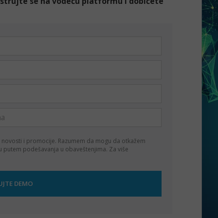
gistrujte se na vodeću platformu i dobićete
 novosti i promocije. Razumem da mogu da otkažem
ku putem podešavanja u obaveštenjima. Za više