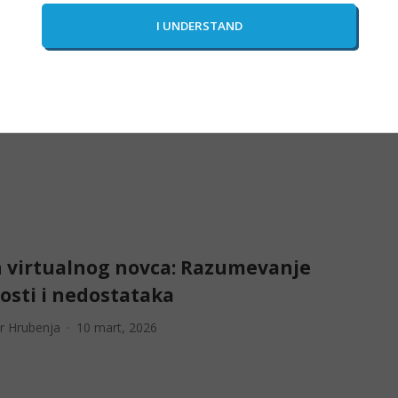
Poništi
POSTAVI
 virtualnog novca: Razumevanje
osti i nedostataka
r Hrubenja
10 mart, 2026