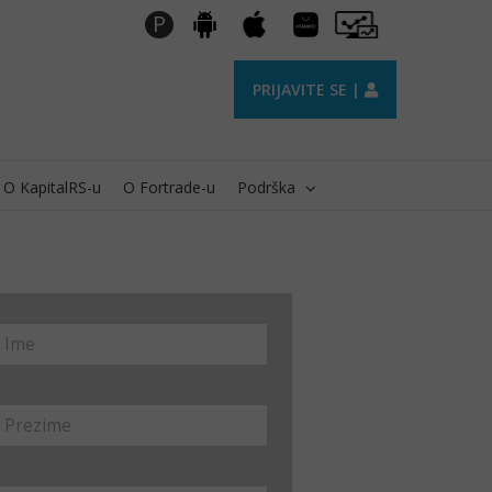
Huawei
Pro
P
Android
Apple
AppGallery
Trader
PRIJAVITE SE |
O KapitalRS-u
O Fortrade-u
Podrška