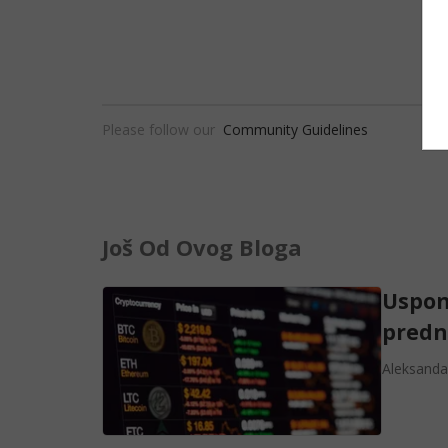
Please follow our
Community Guidelines
Još Od Ovog Bloga
Uspon
predn
Aleksanda