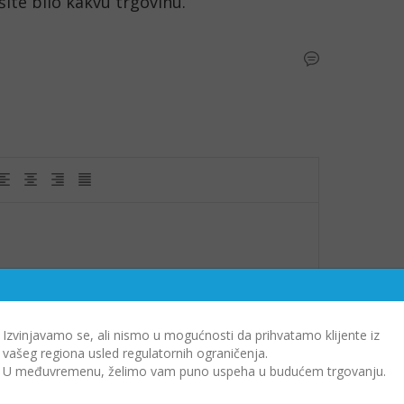
ite bilo kakvu trgovinu.
Izvinjavamo se, ali nismo u mogućnosti da prihvatamo klijente iz
vašeg regiona usled regulatornih ograničenja.
U međuvremenu, želimo vam puno uspeha u budućem trgovanju.