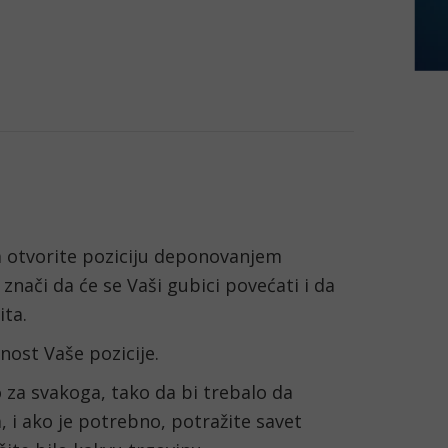
otvorite poziciju deponovanjem 
ači da će se Vaši gubici povećati i da 
ita.
nost Vaše pozicije.
za svakoga, tako da bi trebalo da 
 i ako je potrebno, potražite savet 