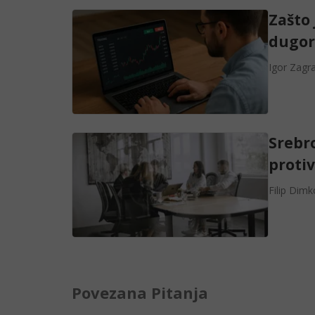
Zašto
dugor
Igor Zagr
Srebro
proti
Filip Dimk
Povezana Pitanja