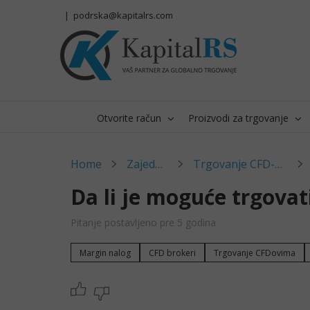
Skip
|
podrska@kapitalrs.com
to
content
Otvorite račun
Proizvodi za trgovanje
Home
Zajednica
Trgovanje CFD-ovima
Da li je moguće trgova
Pitanje postavljeno pre 5 godina
Margin nalog
CFD brokeri
Trgovanje CFDovima