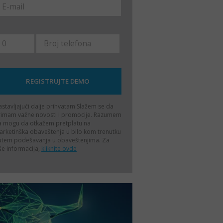
stavljajući dalje prihvatam
Slažem se da
rimam važne novosti i promocije. Razumem
a mogu da otkažem pretplatu na
rketinška obaveštenja u bilo kom trenutku
utem podešavanja u obaveštenjima. Za
še informacija,
kliknite ovde