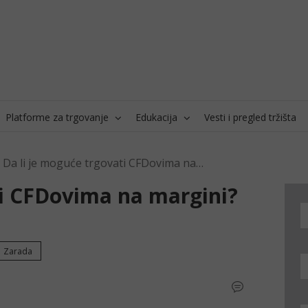
Platforme za trgovanje
Edukacija
Vesti i pregled tržišta
Da li je moguće trgovati CFDovima na margini?
ti CFDovima na margini?
Zarada