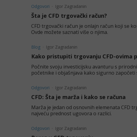
Odgovori
Igor Zagradanin
Šta je CFD trgovački račun?
CFD trgovački račun je onlajn račun koji se ko
Ovde možete saznati više o njima.
Blog
Igor Zagradanin
Kako pristupiti trgovanju CFD-ovima 
Počnite svoju investicijsku avanturu s prirod
početnike i objašnjava kako sigurno započeti
Odgovori
Igor Zagradanin
CFD: Šta je marža i kako se računa
Marža je jedan od osnovnih elemenata CFD trgo
najveću prednost ugovora o razlici.
Odgovori
Igor Zagradanin