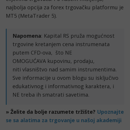
najbolja opcija za forex trgovačku platformu je
MT5 (MetaTrader 5).
Napomena
: Kapital RS pruža mogućnost
trgovine kretanjem cena instrumenata
putem CFD-ova, što NE
OMOGUĆAVA kupovinu, prodaju,
niti vlasništvo nad samim instrumentima.
Sve informacije u ovom blogu su isključivo
edukativnog i informativnog karaktera, i
NE treba ih smatrati savetima.
» Želite da bolje razumete tržište?
Upoznajte
se sa alatima za trgovanje u našoj akademiji