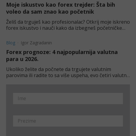
Moje iskustvo kao forex trejder: Šta bih
voleo da sam znao kao početnik
Želiš da trguješ kao profesionalac? Otkrij moje iskreno
forex iskustvo i nauči kako da izbegneš početničke
greške.
Blog
Igor Zagradanin
Forex prognoze: 4 najpopularnija valutna
para u 2026.
Ukoliko želite da počnete da trgujete valutnim
parovima ili radite to sa više uspeha, evo četiri valutna
para koja treba imati u vidu u 2026. godini.