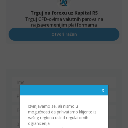
Izvinjavamo se, ali nismo u
mogućnosti da prihvatamo klijente iz
vašeg regiona usled regulatornih
ograničenja.