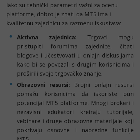
Iako su tehnički parametri važni za ocenu
platforme, dobro je znati da MT5 ima i
kvalitetnu zajednicu za razmenu iskustava:
Aktivna zajednica:
Trgovci mogu
pristupiti forumima zajednice, čitati
blogove i učestvovati u onlajn diskusijama
kako bi se povezali s drugim korisnicima i
proširili svoje trgovačko znanje.
Obrazovni resursi:
Brojni onlajn resursi
pomažu korisnicima da iskoriste pun
potencijal MT5 platforme. Mnogi brokeri i
nezavisni edukatori kreiraju tutorijale,
vebinarе i druge obrazovne materijale koji
pokrivaju osnovne i napredne funkcije
MT5.