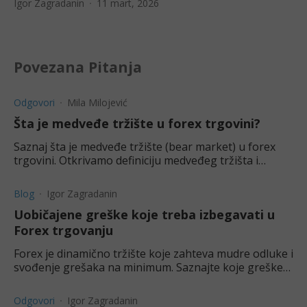
Igor Zagradanin
11 mart, 2026
Povezana Pitanja
Odgovori
Mila Milojević
Šta je medveđe tržište u forex trgovini?
Saznaj šta je medveđe tržište (bear market) u forex
trgovini. Otkrivamo definiciju medveđeg tržišta i
nekoliko najznačajnijih posledica koje treba uzeti u
obzir.
Blog
Igor Zagradanin
Uobičajene greške koje treba izbegavati u
Forex trgovanju
Forex je dinamično tržište koje zahteva mudre odluke i
svođenje grešaka na minimum. Saznajte koje greške
treba da izbegavate u forex trgovanju.
Odgovori
Igor Zagradanin