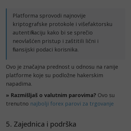
Platforma sprovodi najnovije
kriptografske protokole i višefaktorsku
autentifikaciju kako bi se sprečio
neovlašćen pristup i zaštitili lični i
finansijski podaci korisnika.
Ovo je značajna prednost u odnosu na ranije
platforme koje su podložne hakerskim
napadima.
» Razmišljaš o valutnim parovima?
Ovo su
trenutno
najbolji forex parovi za trgovanje
5. Zajednica i podrška