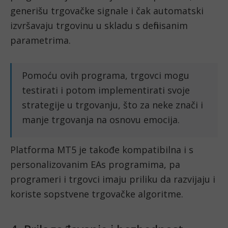
generišu trgovačke signale i čak automatski
izvršavaju trgovinu u skladu s definisanim
parametrima.
Pomoću ovih programa, trgovci mogu
testirati i potom implementirati svoje
strategije u trgovanju, što za neke znači i
manje trgovanja na osnovu emocija.
Platforma MT5 je takođe kompatibilna i s
personalizovanim EAs programima, pa
programeri i trgovci imaju priliku da razvijaju i
koriste sopstvene trgovačke algoritme.