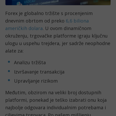
Forex je globalno tržište s procenjenim
dnevnim obrtom od preko
6,6 biliona
američkih dolara
. U ovom dinamičnom
okruženju, trgovačke platforme igraju ključnu
ulogu u uspehu trejdera, jer sadrže neophodne
alate za:
Analizu tržišta
Izvršavanje transakcija
Upravljanje rizikom
Međutim, obzirom na veliki broj dostupnih
platformi, ponekad je teško izabrati onu koja
najbolje odgovara individualnim potrebama i
ciljevima trgovaca. Po našem mišljenju,