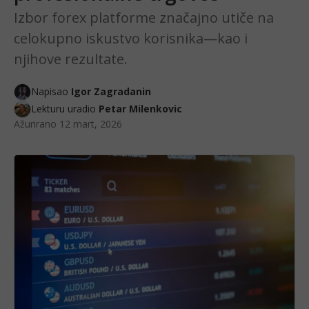
Izbor forex platforme značajno utiče na
celokupno iskustvo korisnika—kao i
njihove rezultate.
Napisao
Igor Zagradanin
Lekturu uradio
Petar Milenkovic
Ažurirano
12 mart, 2026