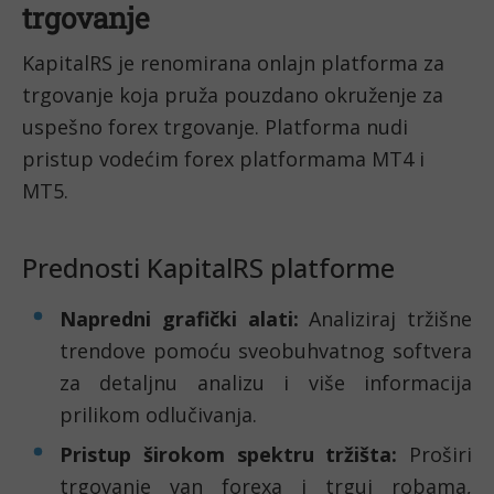
trgovanje
KapitalRS je renomirana onlajn platforma za
trgovanje koja pruža pouzdano okruženje za
uspešno forex trgovanje. Platforma nudi
pristup vodećim forex platformama MT4 i
MT5.
Prednosti KapitalRS platforme
Napredni grafički alati:
Analiziraj tržišne
trendove pomoću sveobuhvatnog softvera
za detaljnu analizu i više informacija
prilikom odlučivanja.
Pristup širokom spektru tržišta:
Proširi
trgovanje van forexa i trguj robama,