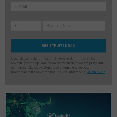
Nastavljajući dalje prihvatam
Slažem se da primam važne
novosti i promocije. Razumem da mogu da otkažem pretplatu
na marketinška obaveštenja u bilo kom trenutku putem
podešavanja u obaveštenjima. Za više informacija,
kliknite ovde