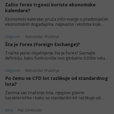
Zašto forex trgovci koriste ekonomske
kalendare?
Ekonomski kalendar pruža informacije o predstojećim
ekonomskim događajima, najavama i vestima koje
mogu uticati na globalna finansijska tržišta.
Odgovori
Aleksandar Hrubenja
Šta je Forex (Foreign Exchange)?
Tražite jasno objašnjenje šta je Forex? Saznajte
definiciju, kako funkcioniše ovo globalno tržište valuta
i koji su osnovni pojmovi.
Odgovori
Aleksandar Hrubenja
Po čemu se CFD lot razlikuje od standardnog
lota?
Zanima vas značenje lota, njegove glavne
karakteristike i kako se standardni lot razlikuje od
CFD lota? Saznajte više o tome u ovom tekstu.
Blog
Filip Dimkovski