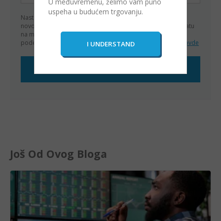
U međuvremenu, želimo vam puno
uspeha u budućem trgovanju.
Nastavljajući dalje prihvatam
Slažem se da primam važne
novosti i promocije. Razumem da mogu da otkažem pretplatu
na marketinška obaveštenja u bilo kom trenutku putem
podešavanja u obaveštenjima. Za više informacija,
kliknite ovde
Još Od Ovog Bloga