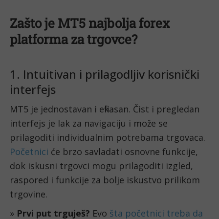
Zašto je MT5 najbolja forex
platforma za trgovce?
1. Intuitivan i prilagodljiv korisnički
interfejs
MT5 je jednostavan i efikasan. Čist i pregledan
interfejs je lak za navigaciju i može se
prilagoditi individualnim potrebama trgovaca.
Početnici
će brzo savladati osnovne funkcije,
dok iskusni trgovci mogu prilagoditi izgled,
raspored i funkcije za bolje iskustvo prilikom
trgovine.
»
Prvi put trguješ?
Evo
šta početnici treba da