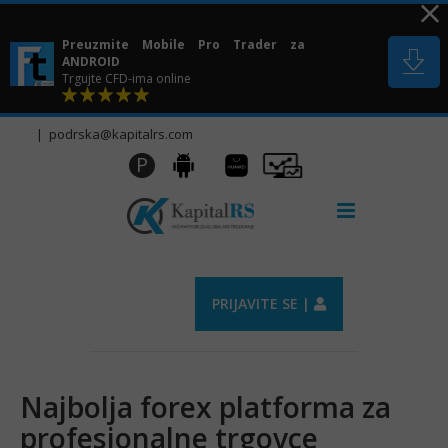
Skip
to
Preuzmite Mobile Pro Trader za
content
ANDROID
Trgujte CFD-ima online
|
podrska@kapitalrs.com
Huawei
Pro
P
Android
AppGallery
Trader
PRIJAVITE SE |
Najbolja forex platforma za
profesionalne trgovce