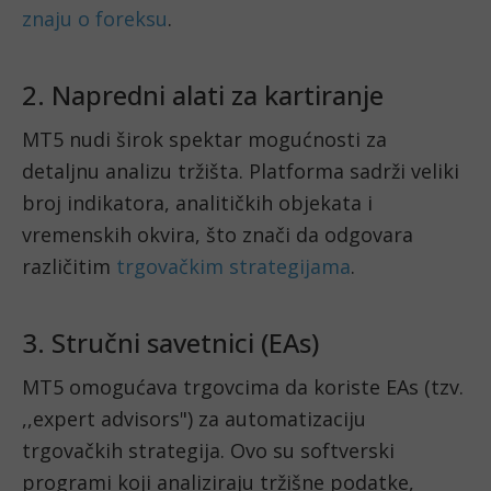
znaju o foreksu
.
2. Napredni alati za kartiranje
MT5 nudi širok spektar mogućnosti za
detaljnu analizu tržišta. Platforma sadrži veliki
broj indikatora, analitičkih objekata i
vremenskih okvira, što znači da odgovara
različitim
trgovačkim strategijama
.
3. Stručni savetnici (EAs)
MT5 omogućava trgovcima da koriste EAs (tzv.
,,expert advisors") za automatizaciju
trgovačkih strategija. Ovo su softverski
programi koji analiziraju tržišne podatke,