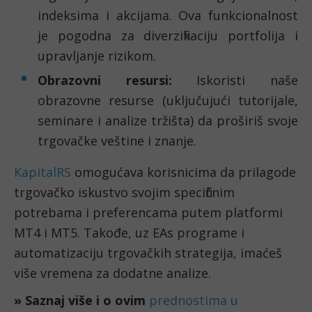
indeksima i akcijama. Ova funkcionalnost
je pogodna za diverzifikaciju portfolija i
upravljanje rizikom.
Obrazovni resursi:
Iskoristi naše
obrazovne resurse (uključujući tutorijale,
seminare i analize tržišta) da proširiš svoje
trgovačke veštine i znanje.
KapitalRS
omogućava korisnicima da prilagode
trgovačko iskustvo svojim specifičnim
potrebama i preferencama putem platformi
MT4 i MT5. Takođe, uz EAs programe i
automatizaciju trgovačkih strategija, imaćeš
više vremena za dodatne analize.
» Saznaj više i o ovim
prednostima u