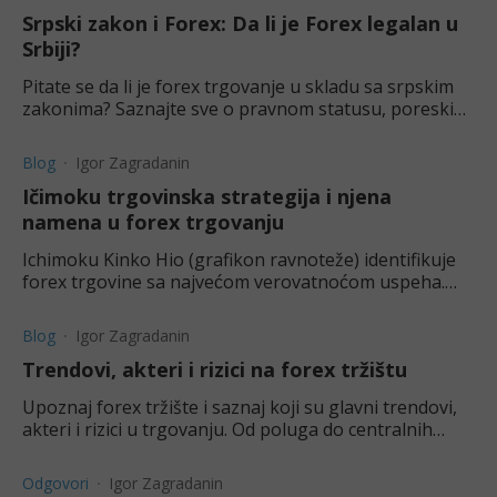
Srpski zakon i Forex: Da li je Forex legalan u
Srbiji?
Pitate se da li je forex trgovanje u skladu sa srpskim
zakonima? Saznajte sve o pravnom statusu, poreskim
obavezama i savetima za izbegavanje prevara.
Blog
Igor Zagradanin
Ičimoku trgovinska strategija i njena
namena u forex trgovanju
Ichimoku Kinko Hio (grafikon ravnoteže) identifikuje
forex trgovine sa najvećom verovatnoćom uspeha.
Saznajte više o ovoj strategiji i kako ona može pomoći.
Blog
Igor Zagradanin
Trendovi, akteri i rizici na forex tržištu
Upoznaj forex tržište i saznaj koji su glavni trendovi,
akteri i rizici u trgovanju. Od poluga do centralnih
banaka, ovaj članak pokriva glavne činioce forexa.
Odgovori
Igor Zagradanin