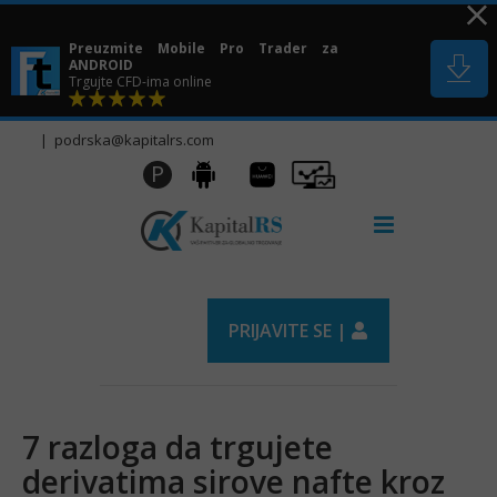
Skip
to
Preuzmite Mobile Pro Trader za
content
ANDROID
Trgujte CFD-ima online
|
podrska@kapitalrs.com
Huawei
Pro
P
Android
AppGallery
Trader
PRIJAVITE SE |
7 razloga da trgujete
derivatima sirove nafte kroz