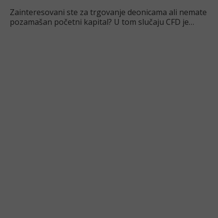
Zainteresovani ste za trgovanje deonicama ali nemate
pozamašan početni kapital? U tom slučaju CFD je
pravo rešenje za vas.