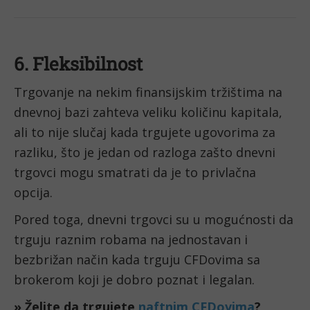
6. Fleksibilnost
Trgovanje na nekim finansijskim tržištima na 
dnevnoj bazi zahteva veliku količinu kapitala, 
ali to nije slučaj kada trgujete ugovorima za 
razliku, što je jedan od razloga zašto dnevni 
trgovci mogu smatrati da je to privlačna 
opcija.
Pored toga, dnevni trgovci su u mogućnosti da 
trguju raznim robama na jednostavan i 
bezbrižan način kada trguju CFDovima sa 
brokerom koji je dobro poznat i legalan.
» Želite da trgujete 
naftnim CFDovima
? 