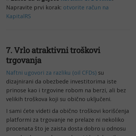
Napravite prvi korak: 
otvorite račun na 
KapitalRS
7. Vrlo atraktivni troškovi 
trgovanja
Naftni ugovori za razliku (oil CFDs)
 su 
dizajnirani da obezbede investitorima iste 
prinose kao i trgovine robom na berzi, ali bez 
velikih troškova koji su obično uključeni.
I sami ćete videti da obično troškovi korišćenja 
platformi za trgovanje ne prelaze ni nekoliko 
procenata što je zaista dosta dobro u odnosu 