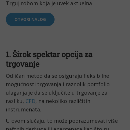
Trguj robom koja je uvek aktuelna
OTVORI NALOG
1. Širok spektar opcija za 
trgovanje
Odličan metod da se osiguraju fleksibilne 
mogućnosti trgovanja i raznolik portfolio 
ulaganja je da se uključite u trgovanje za 
razliku, 
CFD
, na nekoliko različitih 
instrumenata.
U ovom slučaju, to može podrazumevati više 
naftnih derivata ili energenata kao što su: