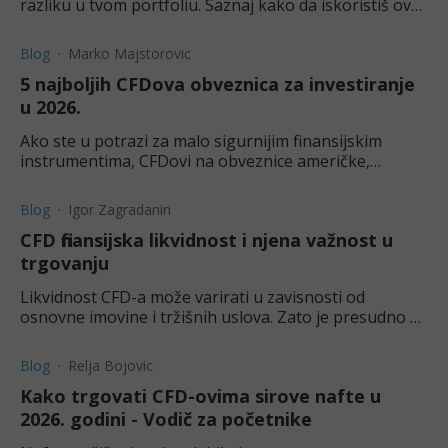
razliku u tvom portfoliu. Saznaj kako da iskoristiš ove
finansijske derivate do maksimuma.
Blog
Marko Majstorovic
5 najboljih CFDova obveznica za investiranje
u 2026.
Ako ste u potrazi za malo sigurnijim finansijskim
instrumentima, CFDovi na obveznice američke,
nemačke, britanske i drugih vlada su odličan izbor.
Uverite se.
Blog
Igor Zagradanin
CFD finansijska likvidnost i njena važnost u
trgovanju
Likvidnost CFD-a može varirati u zavisnosti od
osnovne imovine i tržišnih uslova. Zato je presudno da
znate što više o CFD likvidnosti i svemu što na nju
utiče.
Blog
Relja Bojovic
Kako trgovati CFD-ovima sirove nafte u
2026. godini - Vodič za početnike