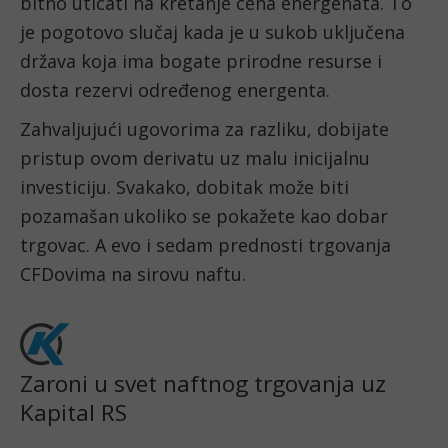
bitno uticati na kretanje cena energenata. To 
je pogotovo slučaj kada je u sukob uključena 
država koja ima bogate prirodne resurse i 
dosta rezervi određenog energenta.
Zahvaljujući ugovorima za razliku, dobijate 
pristup ovom derivatu uz malu inicijalnu 
investiciju. Svakako, dobitak može biti 
pozamašan ukoliko se pokažete kao dobar 
trgovac. A evo i sedam prednosti trgovanja 
CFDovima na sirovu naftu.
Zaroni u svet naftnog trgovanja uz
Kapital RS