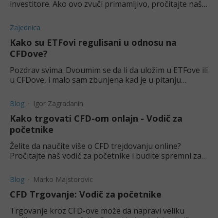
investitore. Ako ovo zvuči primamljivo, pročitajte naš
blog o prednostima CFD trgovanja prirodnim gasom.
Zajednica
Kako su ETFovi regulisani u odnosu na
CFDove?
Pozdrav svima. Dvoumim se da li da uložim u ETFove ili
u CFDove, i malo sam zbunjena kad je u pitanju
regulacija. Kako su tačno ETFovi regulisani u odnosu
na CFDove? Hvala.
Blog
Igor Zagradanin
Kako trgovati CFD-om onlajn - Vodič za
početnike
Želite da naučite više o CFD trejdovanju online?
Pročitajte naš vodič za početnike i budite spremni za
trgovanje bilo kojom vrstom CFD-ova.
Blog
Marko Majstorovic
CFD Trgovanje: Vodič za početnike
Trgovanje kroz CFD-ove može da napravi veliku