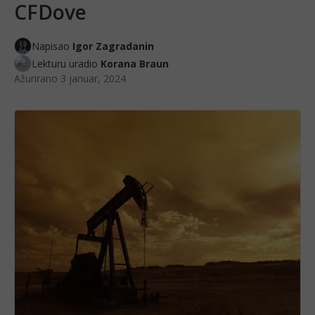
CFDove
Napisao
Igor Zagradanin
Lekturu uradio
Korana Braun
Ažurirano
3 januar, 2024