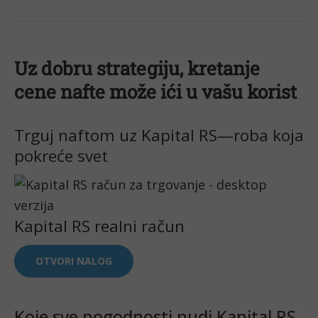
Uz dobru strategiju, kretanje 
cene nafte može ići u vašu korist
Trguj naftom uz Kapital RS—roba koja
pokreće svet
Kapital RS realni račun
OTVORI NALOG
Koje sve pogodnosti nudi Kapital RS 