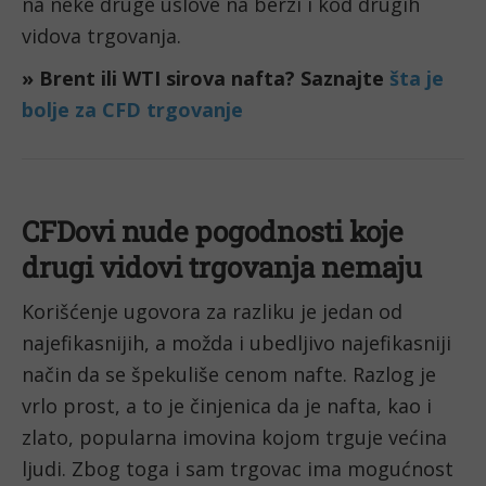
na neke druge uslove na berzi i kod drugih 
vidova trgovanja.
» Brent ili WTI sirova nafta? Saznajte 
šta je 
bolje za CFD trgovanje
CFDovi nude pogodnosti koje 
drugi vidovi trgovanja nemaju
Korišćenje ugovora za razliku je jedan od 
najefikasnijih, a možda i ubedljivo najefikasniji 
način da se špekuliše cenom nafte. Razlog je 
vrlo prost, a to je činjenica da je nafta, kao i 
zlato, popularna imovina kojom trguje većina 
ljudi. Zbog toga i sam trgovac ima mogućnost 