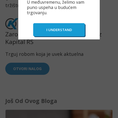
U međuvremenu, želimo vam
tržištu derivata energenata.
puno uspeha u budućem
trgovanju.
Zaroni u svet naftnog trgovanja uz
Kapital RS
Trguj robom koja je uvek aktuelna
OTVORI NALOG
Još Od Ovog Bloga