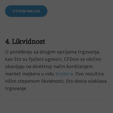
OTVORI NALOG
4. Likvidnost
U poređenju sa drugim opcijama trgovanja, 
kao što su fjučers ugovori, CFDovi se obično 
obavljaju na direktniji način korišćenjem 
market mejkera u vidu ​​
brokera
. Ovo rezultira 
višim stepenom likvidnosti, što dosta olakšava 
trgovanje.