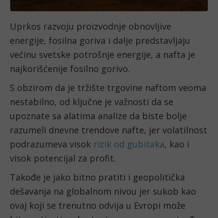
Uprkos razvoju proizvodnje obnovljive 
energije, fosilna goriva i dalje predstavljaju 
većinu svetske potrošnje energije, a nafta je 
najkorišćenije fosilno gorivo.
S obzirom da je tržište trgovine naftom veoma 
nestabilno, od ključne je važnosti da se 
upoznate sa alatima analize da biste bolje 
razumeli dnevne trendove nafte, jer volatilnost 
podrazumeva visok 
rizik od gubitaka
, kao i 
visok potencijal za profit. 
Takođe je jako bitno pratiti i geopolitička 
dešavanja na globalnom nivou jer sukob kao 
ovaj koji se trenutno odvija u Evropi može 