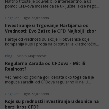
Naftno tržište je oduvek bilo interesantno, a uz
pomoć CFD-ova možete da se uključite lakše nego
ikada. Pogledajte naš vodič da savladate trgovanje
naftom.
Odgovori
Igor Zagradanin
Investiranje u Trgovanje Hartijama od
Vrednosti: Evo Zašto Je CFD Najbolji Izbor
Hartije od vrednosti su akcije ili obveznice koje
kompanija kupi i proda da bi ostvarila kratkoročni
profit. Ovaj blog objašnjava prednosti CFD trgovanja.
Blog
Marko Majstorovic
Regularna Zarada od CFDova - Mit ili
Realnost?
Već nekoliko godina gori debata oko toga da li je
moguće zaraditi od CFDova regularno ili ne. U
današnjem članku KapitalRS istražuje upravo to.
Odgovori
Igor Zagradanin
Koje su prednosti investiranja u deonice na
berzi kroz CFD?