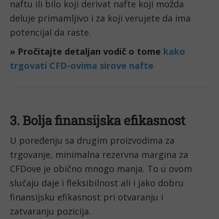
naftu ili bilo koji derivat nafte koji možda 
deluje primamljivo i za koji verujete da ima 
potencijal da raste.
» Pročitajte detaljan vodič o tome 
kako 
trgovati CFD-ovima sirove nafte
3. Bolja finansijska efikasnost
U poređenju sa drugim proizvodima za 
trgovanje, minimalna rezervna margina za 
CFDove je obično mnogo manja. To u ovom 
slučaju daje i fleksibilnost ali i jako dobru 
finansijsku efikasnost pri otvaranju i 
zatvaranju pozicija.