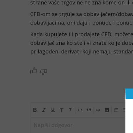
strane vaše trgovine ne zna kome on ili 
CFD-om se trguje sa dobavljačem/dobavlj
dobavljačima, oni daju i ponude i ponude
Kada kupujete ili prodajete CFD, možet
dobavljač zna ko ste i vi znate ko je dob
prilagođeni derivati koji nemaju standar
Napiši odgovor