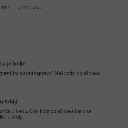
adanin
12 mart, 2026
ta je bolje
sigurni šta su oni zapravo? Naš vodič objašnjava
 Srbiji
og objašnjava kako se
ku u Srbiji.