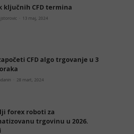
k ključnih CFD termina
storovic
13 maj, 2024
apočeti CFD algo trgovanje u 3
koraka
adanin
28 mart, 2024
ji forex roboti za
atizovanu trgovinu u 2026.
i