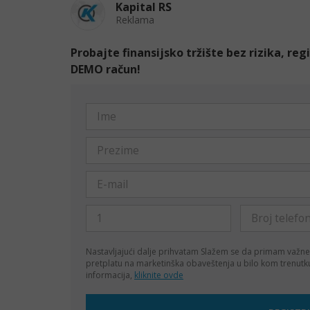
Kapital RS
Reklama
Probajte finansijsko tržište bez rizika, re
DEMO račun!
Nastavljajući dalje prihvatam
Slažem se da primam važne
pretplatu na marketinška obaveštenja u bilo kom trenut
informacija,
kliknite ovde