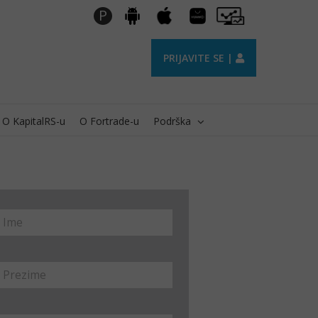
Huawei
Pro
P
Android
Apple
AppGallery
Trader
PRIJAVITE SE |
O KapitalRS-u
O Fortrade-u
Podrška