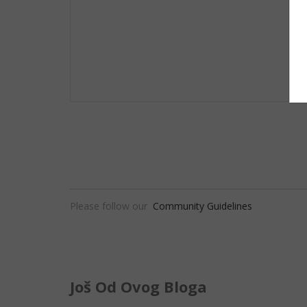
Please follow our
Community Guidelines
Još Od Ovog Bloga