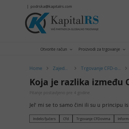
Skip
|
podrska@kapitalrs.com
to
content
Otvorite račun
Proizvodi za trgovanje
Home
Zajednica
Trgovanje CFD-ovima
Koja je razlika između 
Pitanje postavljeno pre 4 godine
Jel' mi se to samo čini ili su u principu i
Indeks fjučers
Cfd
Trgovanje CFDovima
Inform