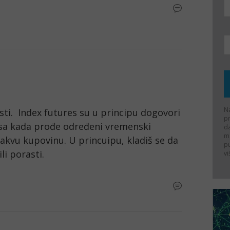
Na
sti.  Index futures su u principu dogovori 
p
ksa kada prođe određeni vremenski 
d
ma
akvu kupovinu. U princuipu, kladiš se da 
p
i porasti. 
vi