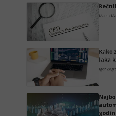
Rečni
Marko Maj
Kako z
laka 
Igor Zagr
Najbol
autom
godin