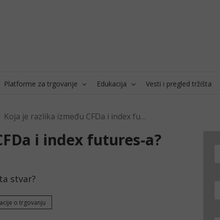
Platforme za trgovanje
Edukacija
Vesti i pregled tržišta
Koja je razlika između CFDa i index futures-a?
CFDa i index futures-a?
sta stvar?
acije o trgovanju