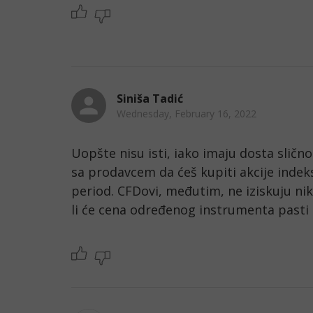
Siniša Tadić
Wednesday, February 16, 2022
Uopšte nisu isti, iako imaju dosta slično
sa prodavcem da ćeš kupiti akcije inde
period. CFDovi, međutim, ne iziskuju nik
li će cena određenog instrumenta pasti il