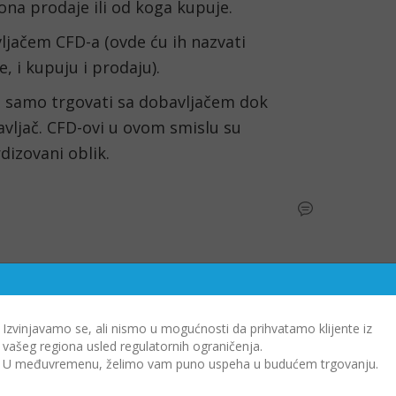
ona prodaje ili od koga kupuje.
ačem CFD-a (ovde ću ih nazvati 
, i kupuju i prodaju).
e samo trgovati sa dobavljačem dok 
avljač. CFD-ovi u ovom smislu su 
dizovani oblik.
Izvinjavamo se, ali nismo u mogućnosti da prihvatamo klijente iz
vašeg regiona usled regulatornih ograničenja.
U međuvremenu, želimo vam puno uspeha u budućem trgovanju.