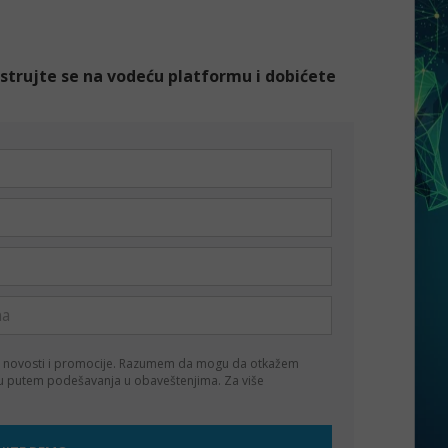
gistrujte se na vodeću platformu i dobićete
 novosti i promocije. Razumem da mogu da otkažem
ku putem podešavanja u obaveštenjima. Za više