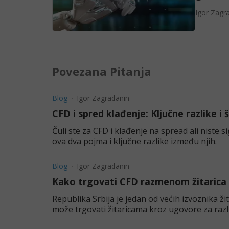
Igor Zagr
Povezana Pitanja
Blog
Igor Zagradanin
CFD i spred klađenje: Ključne razlike i š
Čuli ste za CFD i klađenje na spread ali niste 
ova dva pojma i ključne razlike između njih.
Blog
Igor Zagradanin
Kako trgovati CFD razmenom žitarica u
Republika Srbija je jedan od većih izvoznika žitarica u svetu. Ovaj bl
može trgovati žitaricama kroz ugovore za razli