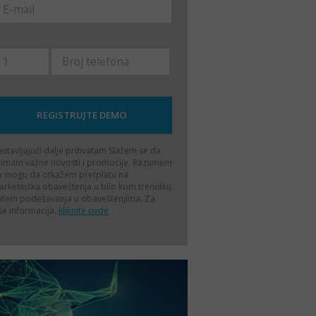
stavljajući dalje prihvatam
Slažem se da
rimam važne novosti i promocije. Razumem
a mogu da otkažem pretplatu na
rketinška obaveštenja u bilo kom trenutku
utem podešavanja u obaveštenjima. Za
še informacija,
kliknite ovde