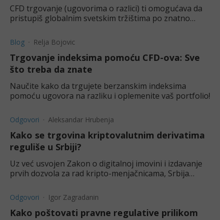
CFD trgovanje (ugovorima o razlici) ti omogućava da
pristupiš globalnim svetskim tržištima po znatno
manjoj ceni. Otkrij kako najbolje da ih iskoristiš.
Blog
Relja Bojovic
Trgovanje indeksima pomoću CFD-ova: Sve
što treba da znate
Naučite kako da trgujete berzanskim indeksima
pomoću ugovora na razliku i oplemenite vaš portfolio!
Odgovori
Aleksandar Hrubenja
Kako se trgovina kriptovalutnim derivatima
reguliše u Srbiji?
Uz već usvojen Zakon o digitalnoj imovini i izdavanje
prvih dozvola za rad kripto-menjačnicama, Srbija
postepeno reguliše tržište kriptovalutnih derivata.
Odgovori
Igor Zagradanin
Kako poštovati pravne regulative prilikom