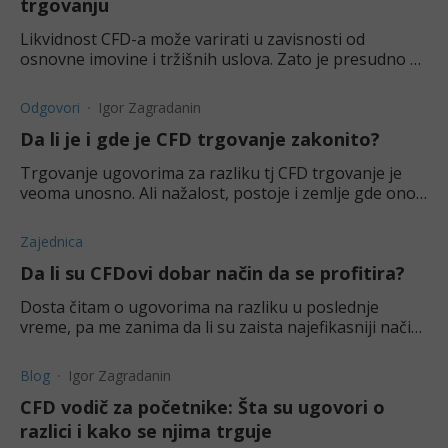
trgovanju
Likvidnost CFD-a može varirati u zavisnosti od
osnovne imovine i tržišnih uslova. Zato je presudno da
znate što više o CFD likvidnosti i svemu što na nju
utiče.
Odgovori
Igor Zagradanin
Da li je i gde je CFD trgovanje zakonito?
Trgovanje ugovorima za razliku tj CFD trgovanje je
veoma unosno. Ali nažalost, postoje i zemlje gde ono
nije dozvoljeno.
Zajednica
Da li su CFDovi dobar način da se profitira?
Dosta čitam o ugovorima na razliku u poslednje
vreme, pa me zanima da li su zaista najefikasniji način
da se zaradi na berzi?
Blog
Igor Zagradanin
CFD vodič za početnike: Šta su ugovori o
razlici i kako se njima trguje