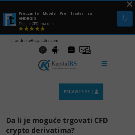
Skip
to
Preuzmite Mobile Pro Trader za
content
ANDROID
Trgujte CFD-ima online
|
podrska@kapitalrs.com
Huawei
Pro
P
Android
AppGallery
Trader
PRIJAVITE SE |
Da li je moguće trgovati CFD
crypto derivatima?