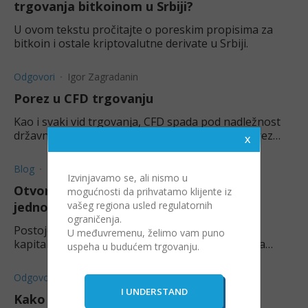
trgovanja bitkoinom u Srbiji?
U ovom tekstu pročitajte o poreskim propisima za
bitkoin i ostale kriptovalutne derivate u Srbiji.
Odgovori
Igor Zagradanin
Porez u CFD trgovanju
Kao i svaki vid trgovanja, CFD spada pod nadležnost
državnih poreskih službi. Samim tim, postoji porez
kod ovakvog trgovanja koji mora da se plati.
Blog
Igor Zagradanin
Izvinjavamo se, ali nismo u
Otvorite CFD nalog danas u ova tri
mogućnosti da prihvatamo klijente iz
vašeg regiona usled regulatornih
jednostavna koraka
ograničenja.
Postoje hiljade CFD tržišta gde možete steći nov
U međuvremenu, želimo vam puno
kapital. Ali za početak, treba da otvorite račun za
uspeha u budućem trgovanju.
trgovanje kod pouzdanog brokera.
Odgovori
Igor Zagradanin
Kako možete kupiti bitkoin u Srbiji?