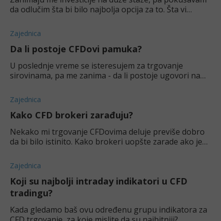
da odlučim šta bi bilo najbolja opcija za to. Šta vi
mislite, da li bi trgovina CFDovima zlata bila dobra
odluka za tako nešto?
Zajednica
Da li postoje CFDovi pamuka?
U poslednje vreme se isteresujem za trgovanje
sirovinama, pa me zanima - da li postoje ugovori na
razliku za pamuk?
Zajednica
Kako CFD brokeri zarađuju?
Nekako mi trgovanje CFDovima deluje previše dobro
da bi bilo istinito. Kako brokeri uopšte zarade ako je
tako lako kako svi kažu?
Zajednica
Koji su najbolji intraday indikatori u CFD
tradingu?
Kada gledamo baš ovu određenu grupu indikatora za
CFD trgovanje, za koje mislite da su najbitniji?