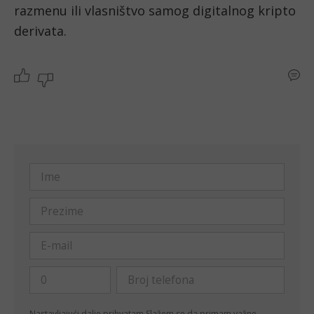
razmenu ili vlasništvo samog digitalnog kripto 
derivata.
Nastavljajući dalje prihvatam
Slažem se da primam važne