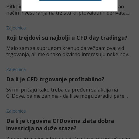
Bitkoin CFD-ovi postaju sve popularniji u Srbiji kao
način investiranja na tržištu kriptovalutnih derivata,
ali kako ih možete kupiti? Saznajte ovde.
Zajednica
Koji trejdovi su najbolji u CFD day tradingu?
Malo sam sa suprugom krenuo da vežbam ovaj vid
trgovanja, ali me onako okvirno interesuju neke nove
strategije i trikovi. Šta je po vama najefektnije?
Zajednica
Da li je CFD trgovanje profitabilno?
Svi mi pričaju kako treba da pređem sa akcija na
CFDove, pa me zanima - da li se mogu zaraditi pare
uopšte? Jel' profitabilnije od klasičnih akcija?
Zajednica
Da li je trgovina CFDovima zlata dobra
investicija na duže staze?
Zanimaju me investicije na duže staze, pa pokušavam