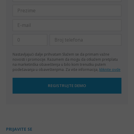
Nastavljajući dalje prihvatam
Slažem se da primam važne
novosti i promocije. Razumem da mogu da otkažem pretplatu
na marketinška obaveštenja u bilo kom trenutku putem
podešavanja u obaveštenjima. Za više informacija,
kliknite ovde
PRIJAVITE SE