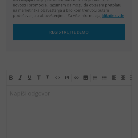
novosti i promocije. Razumem da mogu da otkažem pretplatu
na marketinška obaveštenja u bilo kom trenutku putem
podešavanja u obaveštenjima. Za više informacija,
kliknite ovde
Napiši odgovor