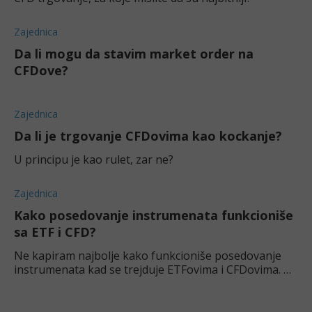
Zajednica
Da li mogu da stavim market order na
CFDove?
Zajednica
Da li je trgovanje CFDovima kao kockanje?
U principu je kao rulet, zar ne?
Zajednica
Kako posedovanje instrumenata funkcioniše
sa ETF i CFD?
Ne kapiram najbolje kako funkcioniše posedovanje
instrumenata kad se trejduje ETFovima i CFDovima. Da
li bi neko znao malo bolje da mi objasni ovaj aspekat
ulaganja?