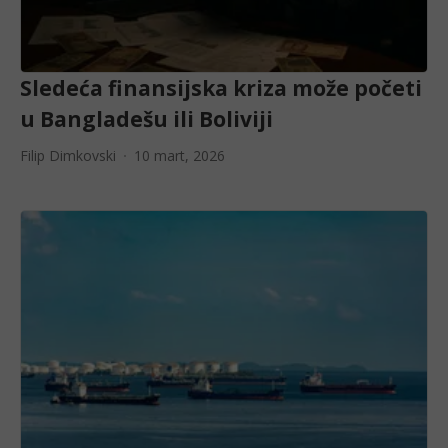
Sledeća finansijska kriza može početi
u Bangladešu ili Boliviji
Filip Dimkovski
10 mart, 2026