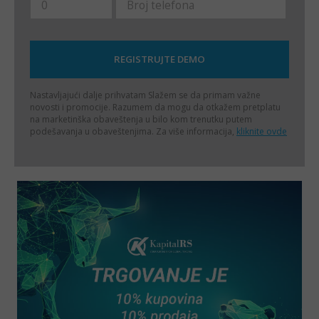
Nastavljajući dalje prihvatam
Slažem se da primam važne
novosti i promocije. Razumem da mogu da otkažem pretplatu
na marketinška obaveštenja u bilo kom trenutku putem
podešavanja u obaveštenjima. Za više informacija,
kliknite ovde