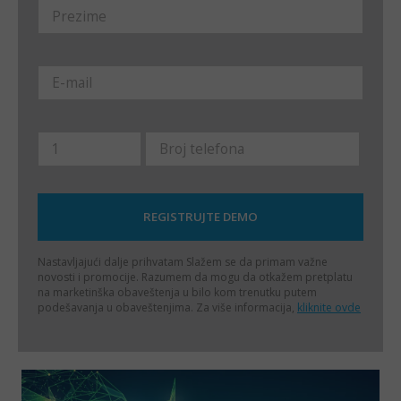
Nastavljajući dalje prihvatam
Slažem se da primam važne
novosti i promocije. Razumem da mogu da otkažem pretplatu
na marketinška obaveštenja u bilo kom trenutku putem
podešavanja u obaveštenjima. Za više informacija,
kliknite ovde