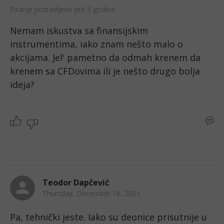
Pitanje postavljeno pre 5 godina
Nemam iskustva sa finansijskim 
instrumentima, iako znam nešto malo o 
akcijama. Jel' pametno da odmah krenem da 
krenem sa CFDovima ili je nešto drugo bolja 
ideja?
Teodor Dapčević
Thursday, December 16, 2021
Pa, tehnički jeste. Iako su deonice prisutnije u 