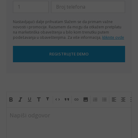
Nastavljajući dalje prihvatam
Slažem se da primam važne
novosti i promocije. Razumem da mogu da otkažem pretplatu
na marketinška obaveštenja u bilo kom trenutku putem
podešavanja u obaveštenjima. Za više informacija,
kliknite ovde
Napiši odgovor