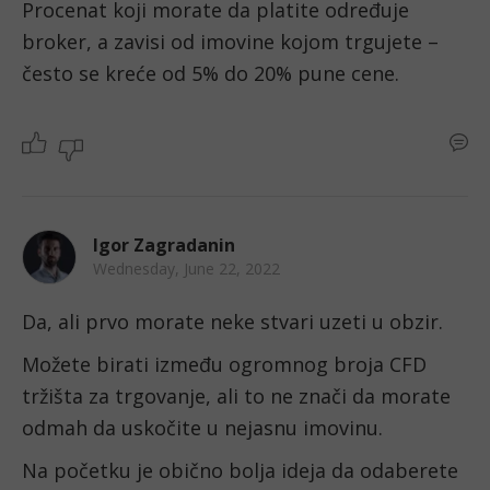
Procenat koji morate da platite određuje 
broker, a zavisi od imovine kojom trgujete – 
često se kreće od 5% do 20% pune cene.
Igor Zagradanin
Wednesday, June 22, 2022
Da, ali prvo morate neke stvari uzeti u obzir.
Možete birati između ogromnog broja CFD 
tržišta za trgovanje, ali to ne znači da morate 
odmah da uskočite u nejasnu imovinu.
Na početku je obično bolja ideja da odaberete 