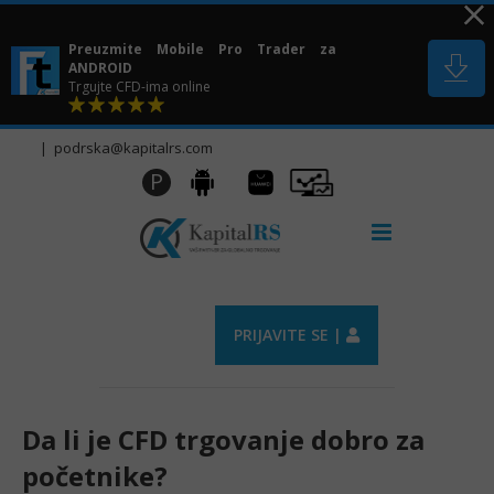
Skip
to
Preuzmite Mobile Pro Trader za
content
ANDROID
Trgujte CFD-ima online
|
podrska@kapitalrs.com
Huawei
Pro
P
Android
AppGallery
Trader
PRIJAVITE SE |
Da li je CFD trgovanje dobro za
početnike?