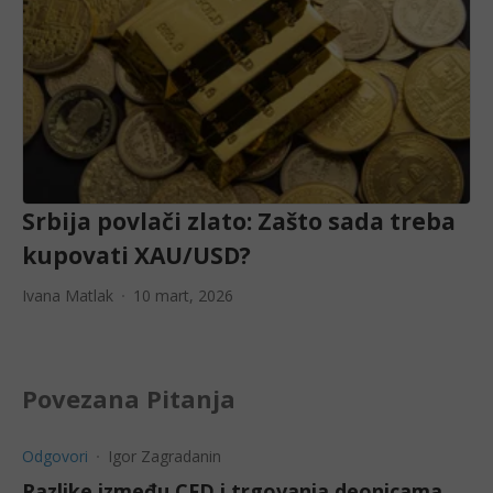
Srbija povlači zlato: Zašto sada treba
kupovati XAU/USD?
Ivana Matlak
10 mart, 2026
Povezana Pitanja
Odgovori
Igor Zagradanin
Razlike između CFD i trgovanja deonicama