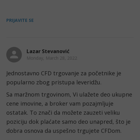
PRIJAVITE SE
Lazar Stevanović
Monday, March 28, 2022
Jednostavno CFD trgovanje za početnike je 
popularno zbog pristupa leveridžu.
Sa maržnom trgovinom, Vi ulažete deo ukupne 
cene imovine, a broker vam pozajmljuje 
ostatak. To znači da možete zauzeti veliku 
poziciju dok plaćate samo deo unapred, što je 
dobra osnova da uspešno trgujete CFDom.