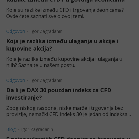
Koje su razlike između CFD i trgovanja deonicama?
Ovde ćete saznati sve o ovoj temi.
Odgovori
Igor Zagradanin
Koja je razlika između ulaganja u akcije i
kupovine akcija?
Koja je razlika između kupovine akcija i ulaganja u
njih? Saznajte u našem postu.
Odgovori
Igor Zagradanin
Da li je DAX 30 pouzdan indeks za CFD
investiranje?
Zbog niskog raspona, niske marže i trgovanja bez
provizije, nemački CFD indeks 30 je jedan od indeksa
kojima se najaktivnije trguje, pa i kada se radi o CFD.
Blog
Igor Zagradanin
5 najpopularnijih CFD deonica za trgovanje u