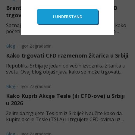
Brent ili WTI nafta: Šta je najbolje za CFD
trgovanje u 2026?
Saznaj ključne razlike između Brent i WTI nafte, kako
početi sa CFD trgovanjem i koja opcija je bolja za
ulaganje.
Blog
Igor Zagradanin
Kako trgovati CFD razmenom žitarica u Srbiji
Republika Srbija je jedan od većih izvoznika žitarica u
svetu. Ovaj blog objašnjava kako se može trgovati
žitaricama kroz ugovore za razliku u Srbiji.
Blog
Igor Zagradanin
Kako Kupiti Akcije Tesle (ili CFD-ove) u Srbiji
u 2026
Želite da trgujete Teslom iz Srbije? Naučite kako da
kupite akcije Tesle (TSLA) ili trgujete CFD-ovima uz
manji početni kapital. Vodič za početnike.
Blog
Igor Zagradanin