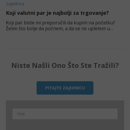
Zajednica
Koji valutni par je najbolji za trgovanje?
Koji par biste mi preporučili da kupim na početku?
Želim što bolje da počnem, a da se ne upletem u
preveliki leverage.
Niste Našli Ono Što Ste Tražili?
PITAJTE ZAJEDNICU