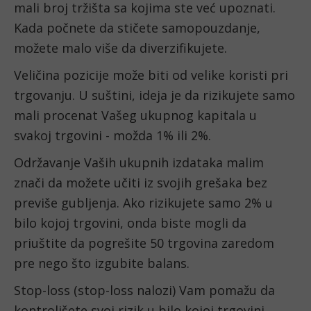
mali broj tržišta sa kojima ste već upoznati. 
Kada počnete da stičete samopouzdanje, 
možete malo više da diverzifikujete.
Veličina pozicije može biti od velike koristi pri 
trgovanju. U suštini, ideja je da rizikujete samo 
mali procenat Vašeg ukupnog kapitala u 
svakoj trgovini - možda 1% ili 2%.
Održavanje Vaših ukupnih izdataka malim 
znači da možete učiti iz svojih grešaka bez 
previše gubljenja. Ako rizikujete samo 2% u 
bilo kojoj trgovini, onda biste mogli da 
priuštite da pogrešite 50 trgovina zaredom 
pre nego što izgubite balans.
Stop-loss (stop-loss nalozi) Vam pomažu da 
kontrolišete svoj rizik u bilo kojoj trgovini 