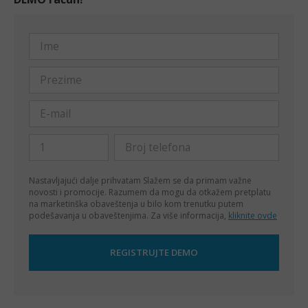
Nastavljajući dalje prihvatam
Slažem se da primam važne
novosti i promocije. Razumem da mogu da otkažem pretplatu
na marketinška obaveštenja u bilo kom trenutku putem
podešavanja u obaveštenjima. Za više informacija,
kliknite ovde