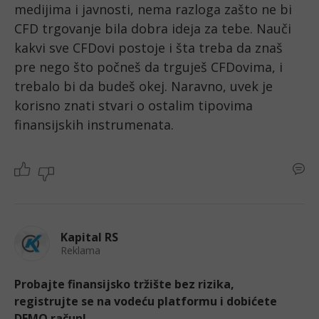
medijima i javnosti, nema razloga zašto ne bi 
CFD trgovanje bila dobra ideja za tebe. Nauči 
kakvi sve CFDovi postoje i šta treba da znaš 
pre nego što počneš da trguješ CFDovima, i 
trebalo bi da budeš okej. Naravno, uvek je 
korisno znati stvari o ostalim tipovima 
finansijskih instrumenata. 
Kapital RS
Reklama
Probajte finansijsko tržište bez rizika,
registrujte se na vodeću platformu i dobićete
DEMO račun!