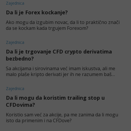
Zajednica
Da li je Forex kockanje?
Ako mogu da izgubim novac, da li to praktično znači
da se kockam kada trgujem Forexom?
Zajednica
Da li je trgovanje CFD crypto derivatima
bezbedno?
Sa akcijama i sirovinama već imam iskustva, ali me
malo plaše kripto derivati jer ih ne razumem baš
najbolje. Jel dobra ideja da trgujem CFD crypto
derivatima uopšte?
Zajednica
Da li mogu da koristim trailing stop u
CFDovima?
Koristio sam već za akcije, pa me zanima da li mogu
isto da primenim i na CFDove?