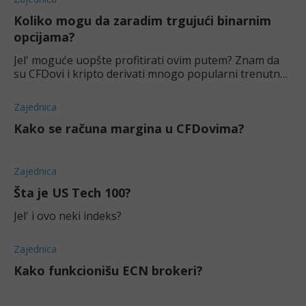
Koliko mogu da zaradim trgujući binarnim
opcijama?
Jel' moguće uopšte profitirati ovim putem? Znam da
su CFDovi i kripto derivati mnogo popularni trenutno,
ali nemam blage veze za binarne.
Zajednica
Kako se računa margina u CFDovima?
Zajednica
Šta je US Tech 100?
Jel' i ovo neki indeks?
Zajednica
Kako funkcionišu ECN brokeri?