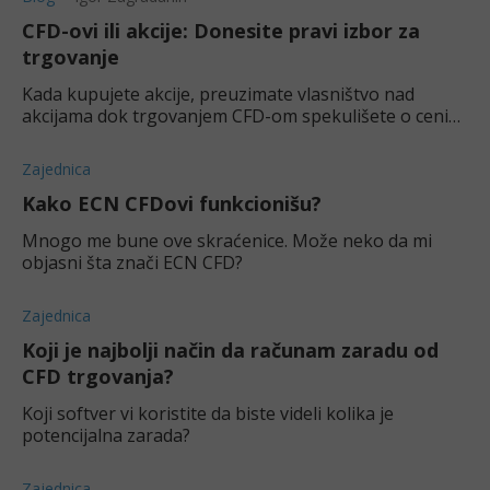
CFD-ovi ili akcije: Donesite pravi izbor za
trgovanje
Kada kupujete akcije, preuzimate vlasništvo nad
akcijama dok trgovanjem CFD-om spekulišete o ceni
hartije od vrednosti bez posedovanja osnovne
imovine.
Zajednica
Kako ECN CFDovi funkcionišu?
Mnogo me bune ove skraćenice. Može neko da mi
objasni šta znači ECN CFD?
Zajednica
Koji je najbolji način da računam zaradu od
CFD trgovanja?
Koji softver vi koristite da biste videli kolika je
potencijalna zarada?
Zajednica