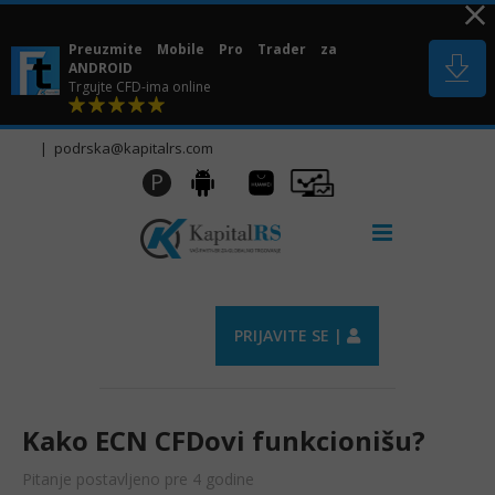
Skip
to
Preuzmite Mobile Pro Trader za
content
ANDROID
Trgujte CFD-ima online
|
podrska@kapitalrs.com
Huawei
Pro
P
Android
AppGallery
Trader
PRIJAVITE SE |
Kako ECN CFDovi funkcionišu?
Pitanje postavljeno pre 4 godine