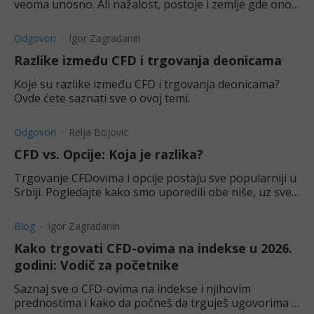
veoma unosno. Ali nažalost, postoje i zemlje gde ono
nije dozvoljeno.
Odgovori
Igor Zagradanin
Razlike između CFD i trgovanja deonicama
Koje su razlike između CFD i trgovanja deonicama?
Ovde ćete saznati sve o ovoj temi.
Odgovori
Relja Bojovic
CFD vs. Opcije: Koja je razlika?
Trgovanje CFDovima i opcije postaju sve popularniji u
Srbiji. Pogledajte kako smo uporedili obe niše, uz sve
prednosti i mane.
Blog
Igor Zagradanin
Kako trgovati CFD-ovima na indekse u 2026.
godini: Vodič za početnike
Saznaj sve o CFD-ovima na indekse i njihovim
prednostima i kako da počneš da trguješ ugovorima o