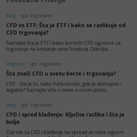
Blog
Igor Zagradanin
CFD vs ETF: Šta je ETF i kako se razlikuje od
CFD trgovanja?
Saznajte šta je ETF i kako koristiti CFD ugovore za
trgovanje na kretanje cena fondova. Otkrijte
prednosti, rizike i kako ostvariti profit u oba smera.
Odgovori
Igor Zagradanin
Šta znači CFD u svetu berze i trgovanja?
CFD - šta je to, kako funkcioniše, gde je dostupno i
legalno? Saznajte više o tome u ovom postu.
Blog
Igor Zagradanin
CFD i spred klađenje: Ključne razlike i šta je
bolje
Čuli ste za CFD i klađenje na spread ali niste sigurni