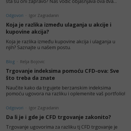
šta su oni zapravo? Naš vodič objašnjava ova dva
pojma i ključne razlike između njih.
Odgovori
Igor Zagradanin
Koja je razlika između ulaganja u akcije i
kupovine akcija?
Koja je razlika između kupovine akcija i ulaganja u
njih? Saznajte u našem postu.
Blog
Relja Bojovic
Trgovanje indeksima pomoću CFD-ova: Sve
što treba da znate
Naučite kako da trgujete berzanskim indeksima
pomoću ugovora na razliku i oplemenite vaš portfolio!
Odgovori
Igor Zagradanin
Da li je i gde je CFD trgovanje zakonito?
Trgovanje ugovorima za razliku tj CFD trgovanje je