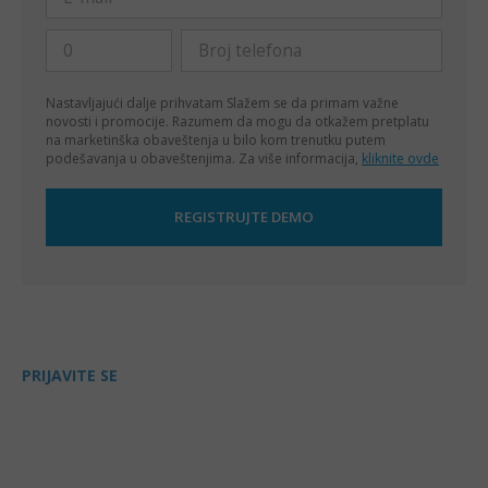
Nastavljajući dalje prihvatam
Slažem se da primam važne
novosti i promocije. Razumem da mogu da otkažem pretplatu
na marketinška obaveštenja u bilo kom trenutku putem
podešavanja u obaveštenjima. Za više informacija,
kliknite ovde
PRIJAVITE SE