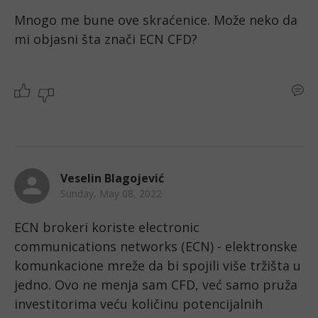
Mnogo me bune ove skraćenice. Može neko da 
mi objasni šta znači ECN CFD?
Veselin Blagojević
Sunday, May 08, 2022
ECN brokeri koriste electronic 
communications networks (ECN) - elektronske 
komunkacione mreže da bi spojili više tržišta u 
jedno. Ovo ne menja sam CFD, već samo pruža 
investitorima veću količinu potencijalnih 