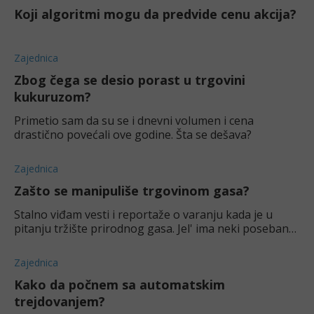
Koji algoritmi mogu da predvide cenu akcija?
Zajednica
Zbog čega se desio porast u trgovini
kukuruzom?
Primetio sam da su se i dnevni volumen i cena
drastično povećali ove godine. Šta se dešava?
Zajednica
Zašto se manipuliše trgovinom gasa?
Stalno viđam vesti i reportaže o varanju kada je u
pitanju tržište prirodnog gasa. Jel' ima neki poseban
razlog za ovo?
Zajednica
Kako da počnem sa automatskim
trejdovanjem?