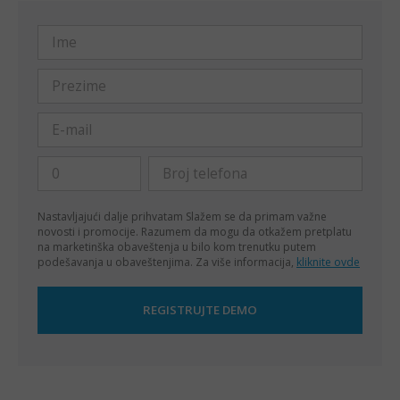
Nastavljajući dalje prihvatam
Slažem se da primam važne
novosti i promocije. Razumem da mogu da otkažem pretplatu
na marketinška obaveštenja u bilo kom trenutku putem
podešavanja u obaveštenjima. Za više informacija,
kliknite ovde