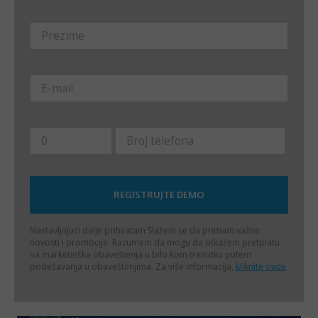
Nastavljajući dalje prihvatam
Slažem se da primam važne
novosti i promocije. Razumem da mogu da otkažem pretplatu
na marketinška obaveštenja u bilo kom trenutku putem
podešavanja u obaveštenjima. Za više informacija,
kliknite ovde