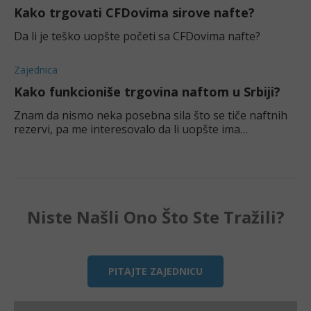
Kako trgovati CFDovima sirove nafte?
Da li je teško uopšte početi sa CFDovima nafte?
Zajednica
Kako funkcioniše trgovina naftom u Srbiji?
Znam da nismo neka posebna sila što se tiče naftnih
rezervi, pa me interesovalo da li uopšte ima
interesovanja za ovo u Srbiji? Da li je uopšte legalno?
Niste Našli Ono Što Ste Tražili?
PITAJTE ZAJEDNICU