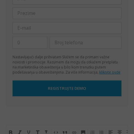
Nastavljajući dalje prihvatam
Slažem se da primam važne
novosti i promocije. Razumem da mogu da otkažem pretplatu
na marketinška obaveštenja u bilo kom trenutku putem
podešavanja u obaveštenjima. Za više informacija,
kliknite ovde