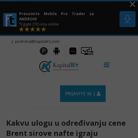
Skip
to
Preuzmite Mobile Pro Trader za
content
ANDROID
Trgujte CFD-ima online
|
podrska@kapitalrs.com
Huawei
Pro
P
Android
AppGallery
Trader
PRIJAVITE SE |
Kakvu ulogu u određivanju cene
Brent sirove nafte igraju