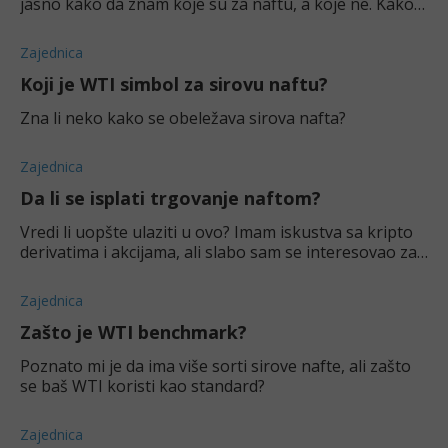
jasno kako da znam koje su za naftu, a koje ne. Kako
mogu da ih prepoznam?
Zajednica
Koji je WTI simbol za sirovu naftu?
Zna li neko kako se obeležava sirova nafta?
Zajednica
Da li se isplati trgovanje naftom?
Vredi li uopšte ulaziti u ovo? Imam iskustva sa kripto
derivatima i akcijama, ali slabo sam se interesovao za
tržište nafte.
Zajednica
Zašto je WTI benchmark?
Poznato mi je da ima više sorti sirove nafte, ali zašto
se baš WTI koristi kao standard?
Zajednica