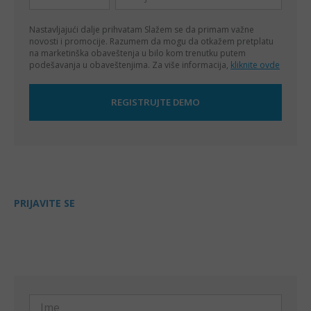
Nastavljajući dalje prihvatam
Slažem se da primam važne
novosti i promocije. Razumem da mogu da otkažem pretplatu
na marketinška obaveštenja u bilo kom trenutku putem
podešavanja u obaveštenjima. Za više informacija,
kliknite ovde
PRIJAVITE SE