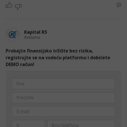
Kapital RS
Reklama
Probajte finansijsko tržište bez rizika,
registrujte se na vodeću platformu i dobićete
DEMO račun!