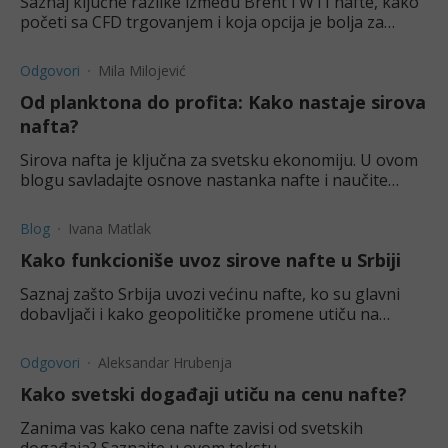
Saznaj ključne razlike između Brent i WTI nafte, kako
početi sa CFD trgovanjem i koja opcija je bolja za
ulaganje.
Odgovori
Mila Milojević
Od planktona do profita: Kako nastaje sirova
nafta?
Sirova nafta je ključna za svetsku ekonomiju. U ovom
blogu savladajte osnove nastanka nafte i naučite
kako da iskoristite ta saznanja za sigurno trgovanje.
Blog
Ivana Matlak
Kako funkcioniše uvoz sirove nafte u Srbiji
Saznaj zašto Srbija uvozi većinu nafte, ko su glavni
dobavljači i kako geopolitičke promene utiču na
energetsku bezbednost zemlje.
Odgovori
Aleksandar Hrubenja
Kako svetski događaji utiču na cenu nafte?
Zanima vas kako cena nafte zavisi od svetskih
događaja? Saznajte u ovom tekstu.