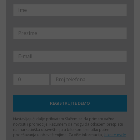
Nastavljajući dalje prihvatam
Slažem se da primam važne
novosti i promocije. Razumem da mogu da otkažem pretplatu
na marketinška obaveštenja u bilo kom trenutku putem
podešavanja u obaveštenjima. Za više informacija,
kliknite ovde