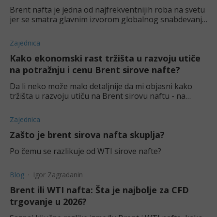
Brent nafta je jedna od najfrekventnijih roba na svetu
jer se smatra glavnim izvorom globalnog snabdevanja
energijom. Dajemo vam par saveta za trgovinu njom.
Zajednica
Kako ekonomski rast tržišta u razvoju utiče
na potražnju i cenu Brent sirove nafte?
Da li neko može malo detaljnije da mi objasni kako
tržišta u razvoju utiču na Brent sirovu naftu - na
potražnju i cenu? Počeo sam da čitam malo više o
Brent sirovoj nafti, ali ne razumem najbolje
Zajednica
Zašto je brent sirova nafta skuplja?
Po čemu se razlikuje od WTI sirove nafte?
Blog
Igor Zagradanin
Brent ili WTI nafta: Šta je najbolje za CFD
trgovanje u 2026?