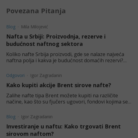
Povezana Pitanja
Blog
Mila Milojević
Nafta u Srbiji: Proizvodnja, rezerve i
budućnost naftnog sektora
Koliko nafte Srbija proizvodi, gde se nalaze najveća
naftna polja i kakva je budućnost domaćih rezervi?
Pregled proizvodnje, potrošnje i mišljenja stručnjaka.
Odgovori
Igor Zagradanin
Kako kupiti akcije Brent sirove nafte?
Zalihe nafte tipa Brent možete kupiti na različite
načine, kao što su fjučers ugovori, fondovi kojima se
trguje na berzi (ETF) i vanberzanska (OTC) tržišta.
Blog
Igor Zagradanin
Investiranje u naftu: Kako trgovati Brent
sirovom naftom?