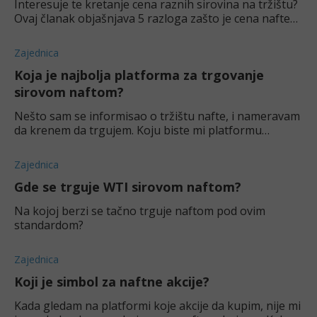
Interesuje te kretanje cena raznih sirovina na tržištu?
Ovaj članak objašnjava 5 razloga zašto je cena nafte
porasla u 2026. godini i šta to govori o tržištu.
Zajednica
Koja je najbolja platforma za trgovanje
sirovom naftom?
Nešto sam se informisao o tržištu nafte, i nameravam
da krenem da trgujem. Koju biste mi platformu
preporučili?
Zajednica
Gde se trguje WTI sirovom naftom?
Na kojoj berzi se tačno trguje naftom pod ovim
standardom?
Zajednica
Koji je simbol za naftne akcije?
Kada gledam na platformi koje akcije da kupim, nije mi