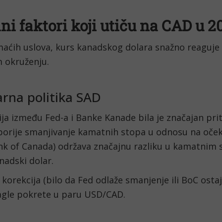
ni faktori koji utiču na CAD u 2
aćih uslova, kurs kanadskog dolara snažno reaguj
 okruženju.
rna politika SAD
ja između Fed-a i Banke Kanade bila je značajan pri
porije smanjivanje kamatnih stopa u odnosu na oček
nk of Canada) održava značajnu razliku u kamatnim 
anadski dolar.
 korekcija (bilo da Fed odlaže smanjenje ili BoC osta
nagle pokrete u paru USD/CAD.