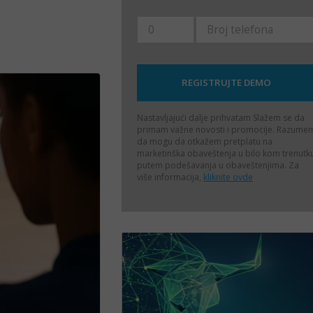
Nastavljajući dalje prihvatam
Slažem se da
primam važne novosti i promocije. Razume
da mogu da otkažem pretplatu na
marketinška obaveštenja u bilo kom trenutk
putem podešavanja u obaveštenjima. Za
više informacija,
kliknite ovde