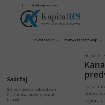
Skip
|
podrska@kapitalrs.com
to
content
Otvorite račun
Proizvodi za trgovanje
Home
Kanad
pred
Sadržaj
Naša anal
Šta pokreće kanadski dolar?
dolara ka
Ključni ekonomski pokazatelji u
Kanadi
otpora u