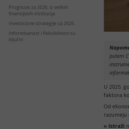
Prognoze za 2026. iz velikih
finansijskih institucija
Investicione strategije za 2026.
Informisanost i fleksibilnost su
ključni
Napom
putem CF
instrume
informat
U 2025. go
faktora ko
Od ekonoms
razumeju 
» Istraži
n