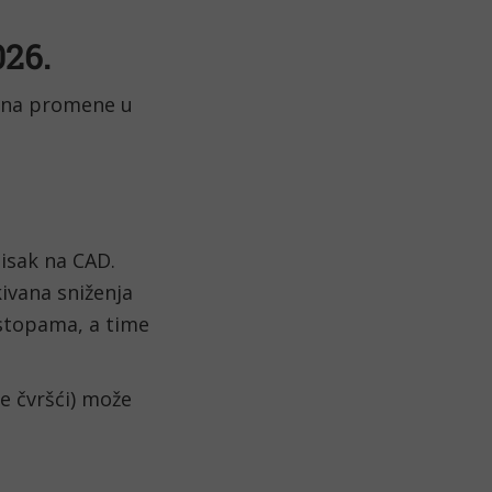
026.
e na promene u
tisak na CAD.
ivana sniženja
stopama, a time
je čvršći) može