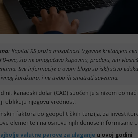
ena
: Kapital RS pruža mogućnost trgovine kretanjem ce
D-ova, što ne omogućava kupovinu, prodaju, niti vlasn
ntima. Sve informacije u ovom blogu su isključivo eduka
ivnog karaktera, i ne treba ih smatrati savetima.
dini, kanadski dolar (CAD) suočen je s nizom domaći
ji oblikuju njegovu vrednost.
kih faktora do geopolitičkih tenzija, za investitore
ove elemente i na osnovu njih donose informisane o
ajbolje valutne parove za ulaganje
u ovoj godini