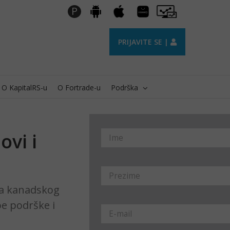
Huawei
Pro
P
Android
Apple
AppGallery
Trader
PRIJAVITE SE |
O KapitalRS-u
O Fortrade-u
Podrška
ovi i
rsa kanadskog
oe podrške i