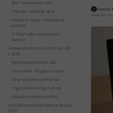
BDP i ekonomski rast
Napisao 
Inflacija i kretanje cena
Ažurirano
10 
Kamatne stope i monetarna
politika
Tržište rada i ekonomska
slabost
Globalni faktori koji utiču na CAD
u 2026.
Monetarna politika SAD
Cene nafte i drugih sirovina
Kina i globalna potražnja
Trgovinske tenzije i carine
Globalna sklonost riziku
Istorijski kontekst: Kako se kretao
CAD?