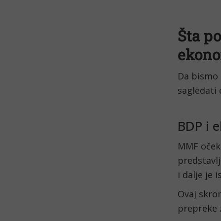
Šta p
ekono
Da bismo 
sagledati 
BDP i 
MMF očeku
predstavl
i dalje j
Ovaj skro
prepreke 