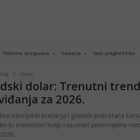
Platforme za trgovanje
Edukacija
Vesti i pregled tržišta
Blog
Forex
ski dolar: Trenutni trend
viđanja za 2026.
iza istorijskih kretanja i glavnih pokretača ku
ko bi investitori bolje razumeli potencijalne niv
 2026.