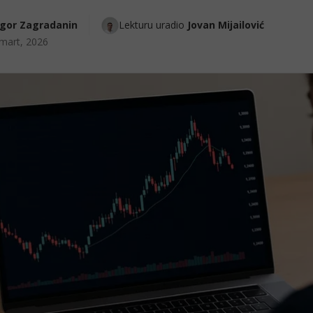
Igor Zagradanin
Lekturu uradio 
Jovan Mijailović
mart, 2026