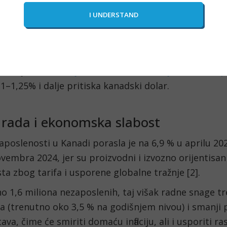
enu. Međutim, upozorava da bi pogoršanje stanja n
dovede do sniženja već u junu.
procena je više od 50% šanse za smanjenje kamate 
godine. Suzbijanje razlike u kamatnim stopama izm
a se jednim od
ključnih faktora kretanja USD/CAD p
 1–1,25% i dalje pritiska kanadski dolar.
e rada i ekonomska slabost
poslenosti u Kanadi porasla je na 6,9 % u aprilu 2025
vembra 2024, jer su proizvodni i izvozno orijentisani
a zbog tarifa i usporene globalne tražnje [2].
no 1,6 miliona nezaposlenih, taj višak radne snage t
a (trenutno oko 3,5 % na godišnjem nivou) i smanji 
va, čime će smiriti domaću inflaciju, ali i usporiti ras