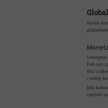
Global
Pored dom
globalnom
Moneta
Divergenci
Fed-ovo s
BoC-a (Ba
i slabiji k
Bilo kakva
izazvati 