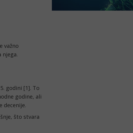
je važno
 njega.
. godini [1]. To
odne godine, ali
 decenije.
nje, što stvara