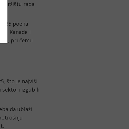
a tržištu rada
od 25 poena
eđu Kanade i
ara
, pri čemu
, što je najviši
 sektori izgubili
reba da ublaži
potrošnju
t.