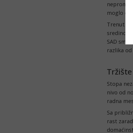
nepromenj
moglo da 
Trenutna 
sredinom 
SAD smatr
razlika od
Tržišt
Stopa neza
nivo od no
radna mest
Sa približ
rast zarad
domaćinsta