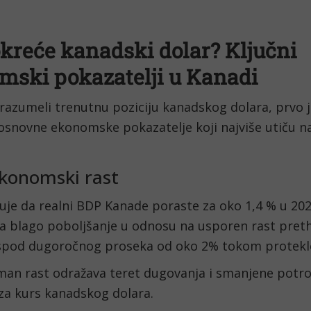
okreće kanadski dolar? Ključni
mski pokazatelji u Kanadi
razumeli trenutnu poziciju kanadskog dolara, prvo 
osnovne ekonomske pokazatelje koji najviše utiču na
ekonomski rast
je da realni BDP Kanade poraste za oko 1,4 % u 2025
ja blago poboljšanje u odnosu na usporen rast preth
e ispod dugoročnog proseka od oko 2% tokom protekle
man rast odražava teret dugovanja i smanjene potroš
za kurs kanadskog dolara.