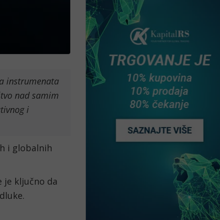
na instrumenata
ištvo nad samim
tivnog i
h i globalnih
 je ključno da
dluke.