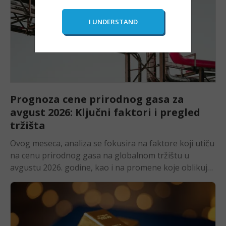
Prognoza cene prirodnog gasa za
avgust 2026: Ključni faktori i pregled
tržišta
Ovog meseca, analiza se fokusira na faktore koji utiču na cenu prirodnog gasa na globalnom tržištu u avgustu 2026. godine, kao i na promene koje oblikuju cenu u Srbiji i inostranstvu. Poseban akcenat stavljen je na to kako globalni trendovi, ponuda, potražnja, EIA zalihe gasa i LNG izvoz utiču na prognozu cene prirodnog gasa i volatilnost tržišta. U ovom vodiču kroz tržište, prikazujemo glavne trendove i prognozu cene gasa za avgust 2026, zajedno sa analizom tržišnih faktora i mogućim kretanjima tokom narednih meseci, kako bi čitaoci mogli da razumeju širu sliku i donesu informisane odluke. » Istraži najbolje sirovine za CFD trgovanje u 2026. Pregled cene prirodnog gasa za prethodni mesec (jul 2026.) Fjučersi na prirodni gas u julu su snažno pali ispod junskog raspona. Cena je skliznula oko 12,77%, sa približno 3,32 dolara na oko 2,90 dolara, dok je mesečni minimum zabeležen nešto iznad 2,80 dolara. Pad se ubrzao u drugoj nedelji jula, kada je cena probila podršku na 3,00 dolara, koja je važila tokom celog juna. Kupci su se pojavili tek u zoni srednjih 2,80 dolara. Ovaj pad je posebno značajan jer je istovremeno sirova nafta porasla gotovo 40% zbog ponovne eskalacije rata sa Iranom. To potvrđuje da se prirodni gas trenutno kreće prema domaćim fundamentalnim faktorima: zalihe su iznad petogodišnjeg proseka, proizvodnja je rekordna i iznosi oko 119 Bcf dnevno, a blaže letnje vreme od očekivanog dodatno pritiska cenu. » Nauči kako da pristupiš trgovanju CFD-ovima gasa Faktori koji će uticati na cenu prirodnog gasa u avgustu 2026. 1. Vrhunac letnje potražnje naspram visokih zaliha Avgust je obično vrhunac sezone hlađenja. Već početkom jula, tokom prvog velikog toplotnog talasa, potražnja za prirodnim gasom za proizvodnju električne energije porasla je na prosečnih 45,6 Bcf dnevno, što je više od 15% iznad nivoa iz prethodne nedelje. Uprkos većoj potražnji, cena je pala umesto da poraste. Blaže vremenske prognoze za kraj jula oslabile su fizičku tražnju, pa je avgustovski ugovor pao na 2,847 dolara pre stabilizacije. Zalihe ostaju glavni faktor pritiska na cenu. Trenutno su oko 5,7% iznad petogodišnjeg proseka, dok EIA očekuje da će krajem oktobra biti 7% iznad uobičajenog nivoa. Vremenski uslovi biće ključni faktor u avgustu. Duži toplotni talas u centralnim i istočnim delovima SAD usporio bi punjenje skladišta i smanjio višak zaliha. Blaže vreme bi, međutim, zadržalo visoke zalihe i verovatno ograničilo rast cene ispod 3,00 dolara. » Saznaj prednosti trgovanja gasom putem CFD-ova 2. Izvoz LNG-a i novo formiranje globalnih cena Izvoz LNG-a ostaje ključni oslonac potražnje. Isporuke prirodnog gasa LNG terminalima u junu su u proseku iznosile 17,5 Bcf dnevno, što je 22,3% više nego godinu ranije. Rystad očekuje da će obim dostići 18,7 Bcf dnevno tokom 2026. godine. Obnovljeni rat sa Iranom preokrenuo je junski pad globalnih cena LNG-a. Propast primirja ponovo ugrožava katarske isporuke kroz Ormuski moreuz i primorava evropske i azijske kupce da se nadmeću za terete iz atlantskog basena. Šira razlika između cena Henry Huba i TTF-a trebalo bi da zadrži američke izvozne terminale na maksimalnom kapacitetu tokom avgusta. To pruža određenu podršku domaćim cenama, čak i dok zalihe rastu. Svaki stvarni poremećaj isporuka LNG-a iz Persijskog zaliva dodatno bi zategao globalno tržište i preko arbitraže podigao cenu na Henry Hubu. Rat zato ostaje trajan rizik za rast cena na američkom tržištu koje se inače suočava sa viškom ponude. » Nauči kako šortovanje funkcioniše 3. Inflacija u SAD Junska inflacija merena indeksom potrošačkih cena iznosila je 3,5% na godišnjem nivou, što predstavlja značajno usporavanje u odnosu na majski vrhunac od 4,2%. Međutim, propast primirja sa Iranom u julu ponovo je podigla cenu nafte iznad 90 dolara i vratila rizik od energetske inflacije. Fed ulazi na sastanak 29. jula suočen sa tom nepovoljnom kombinacijom. Tržišta očekuju da kamatne stope ostanu nepromenjene, ali i dalje procenjuju oko 68% verovatnoće za povećanje stopa u septembru. Za prirodni gas to je mešovit signal. Obnovljena energetska inflacija podržava tržište roba, ali restriktivan stav Feda održava dolar snažnim, uz DXY oko 101, i ograničava interesovanje špekulativnih kupaca. Podaci o inflaciji koji će biti objavljeni sredinom avgusta biće ključni, jer će prvi put obuhvatiti ceo mesec novog naftnog šoka. Oni će pokazati da li rizik od povećanja kamatnih stopa jača ili slabi pred jesen. » Iskoristi trenutno stanje i počni da trguješ CFD-ovima gasa 4. Geopolitički rizici Sukob Iran–Izrael/SAD Propast memoranduma iz Islamabada početkom jula promenila je geopolitičku sliku za prirodni gas. Iran je napao trgovačke brodove u Ormuskom moreuzu, dok su SAD odgovorile udarima na 95 lokacija u 12 iranskih gradova. Time su ponovo ugrožene katarske isporuke LNG-a kroz najvažnije svetsko usko grlo za transport gasa. Obnovljeni sukob preokrenuo je junski pad globalnih cena LNG-a i ponovo povećao razliku između cena Henry Huba i TTF-a. To održava američke izvozne terminale na maksimalnom kapacitetu i vraća snažnu izvoznu potražnju koja podržava domaće cene. Ključni faktor za avgust jeste predloženo desetodnevno primirje koje su posrednici predstavili obema stranama. Dogovor bi postepeno smanjio konkurenciju za LNG na globalnom tržištu i oslabio izvozni pritisak na Henry Hub. Nasuprot tome, svaki napad na LNG infrastrukturu u Persijskom zalivu ili eventualna blokada Saudijske Arabije od strane Huta naglo bi podigli globalne cene gasa. To bi preko arbitraže moglo snažno da povuče Henry Hub naviše, potencijalno ponovo iznad 3,00 dolara, uprkos visokim domaćim zalihama. Rat Rusije i Ukrajine Sukob između Rusije i Ukrajine značajno je eskalirao tokom jula. Prema proceni Kijeva, ukrajinski napadi onesposobili su više od 40% ruskih kapaciteta za preradu nafte, dok je Rusija odgovorila napadima dronovima na ukrajinska postrojenja za proizvodnju gasa. Dugotrajna oštećenja energetske infrastrukture na obe strane održavaju zabrinutost zbog snabdevanja Evrope i podržavaju cene TTF-a. Time se čuva arbitražni prostor koji usmerava američke LNG isporuke preko Atlantika. Sve dok Evropa zavisi od američkog LNG-a za popunjavanje zimskih zaliha, Henry Hub zadržava određeni nivo podrške bez obzira na višak ponude u SAD. Svaka dalja eskalacija usmerena na ukrajinska skladišta gasa ili tranzitnu infrastrukturu pred grejnu sezonu dodatno bi podigla TTF i povećala isplativost američkog izvoza. Napredak ka primirju, s druge strane, uklonio bi jedan od dva geopolitička faktora koji podržavaju američke cene gasa tokom trećeg kvartala. 5. Makroekonomski uslovi Makroekonomsko okruženje ostaje restriktivno pred avgust. Junska inflacija usporila je na 3,5%, ali novi rast cena nafte preti da zaustavi proces dezinflacije. Očekuje se da Fed na sastanku 29. jula zadrži kamatne stope nepromenjenim, dok tržišta i dalje procenjuju oko 68% verovatnoće za povećanje stopa u septembru. DXY se kreće oko 101, blizu najvišeg nivoa u poslednje 52 nedelje. Snažan dolar vrši pritisak na cenu prirodnog gasa jer američki LNG čini skupljim za strane kupce. Ipak, povećana razlika između cena Henry Huba i TTF-a, izazvana ratom, i dalje podržava američki izvoz. Pored tržišta prirodnog gasa za grejanje, važno je posmatrati i kretanje cena goriva poput auto gasa i CNG-a, koji direktno utiču na troškove prevoza i budžet domaćinstava. » Istraži analizu poreza na kapitalnu dobit kod CFD trgoavanja 6. Tehnički indikatori Fjučersi na prirodni gas trguju se oko 2,90 dolara po MMBtu, nakon što je julski pad od 12,77% probio podršku na 3,00 dolara koja je važila tokom celog juna. Cena je pala nešto iznad 2,80 dolara, a zatim se stabilizovala krajem meseca. Sledeći veći pomak verovatno će zavisiti od nedeljnih EIA izveštaja o zalihama i od toga da li će avgust doneti duži period visokih temperatura. Nekadašnja podrška na 3,00 dolara sada predstavlja prvi važan nivo otpora. Povratak iznad tog nivoa bio bi potreban da se popravi tehnička slika. Na donjoj strani, pad ispod julskog minimuma od oko 2,80 dolara otvorio bi prostor ka najnižem nivou od početka godine, na 2,49 dolara. Istovremeno, razlika između trenutne cene i EIA prognoze od 3,37 dolara za treći kvartal ostavlja značajan prostor za oporavak, ukoliko vremenski uslovi ili geopolitički sukobi pruže novi podsticaj. 7. Pokretni proseci Trenutna cena od 2,89 dolara nalazi se tačno u zoni gusto grupisanih pokretnih proseka. SMA za 50 perioda iznosi 2,93 dolara, SMA za 100 perioda 2,92 dolara, a SMA za 200 perioda 2,89 dolara. Sva tri proseka sabijena su u uzak raspon nakon što se tržište tokom druge polovine jula stabilizovalo iznad 2,85 dolara. Sva tri pokretna proseka naglo su se okrenula naniže tokom pada početkom jula. Stabilizacija krajem meseca ih je, međutim, izravnala, dok je nedavni oporavak prema 2,95 dolara nakratko podigao cenu iznad čitave zone proseka, prvi put od početka rasprodaje. » Saznaj šta je price target i kako funkcioniše 8. Indeks relativne snage (RSI) RSI za 14 perioda trenutno iznosi 34,82, dok je signalna linija na 44,63. Indikator se ponovo okreće naniže nakon što se oporavak cene prema 2,95 dolara krajem jula nije održao, a momentum je oslabio ispod neutralnog nivoa. Tokom druge polovine jula RSI se kretao između 30 i 70, dok se cena stabilizovala iznad 2,85 dolara. Duboko preprodati nivoi ispod 20, zabeleženi tokom početnog pada početkom jula, označili su najnižu tačku momentuma u čitavom kretanju. Da bi prirodni gas signalizirao održiv oporavak, obe RSI linije moraju da se vrate iznad 50 i zadrže se na tom nivou. To bi podržalo rast prema otporu na 3,00 dolara. Trenutni pad prema zoni preprodatosti, međutim, pokazuje da je proces stabilizacije i dalje slab i da se novi test minimuma oko 2,80 dolara ne može isključiti. » Pogledaj najbolje CFD deonice za trgovanje 9. Fibonačijevi nivoi povlačenja Ako se Fibonacci nivoi povuku od junskog maksimuma na 3,38 dolara do minimuma s kraja aprila na 2,50 dolara, trenutna