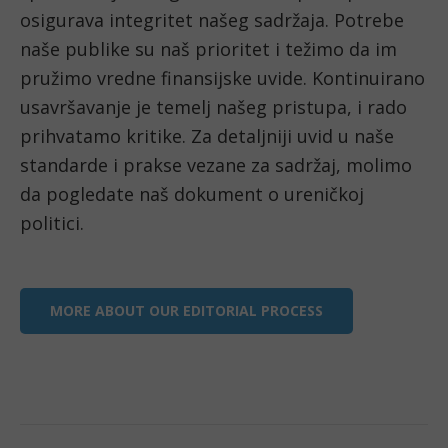
osigurava integritet našeg sadržaja. Potrebe 
naše publike su naš prioritet i težimo da im 
pružimo vredne finansijske uvide. Kontinuirano 
usavršavanje je temelj našeg pristupa, i rado 
prihvatamo kritike. Za detaljniji uvid u naše 
standarde i prakse vezane za sadržaj, molimo 
da pogledate naš dokument o ureničkoj 
politici. 
MORE ABOUT OUR EDITORIAL PROCESS