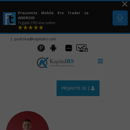
Skip
to
Preuzmite Mobile Pro Trader za
content
ANDROID
Trgujte CFD-ima online
|
podrska@kapitalrs.com
Huawei
Pro
P
Android
AppGallery
Trader
PRIJAVITE SE |