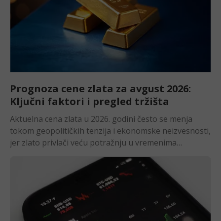
Prognoza cene zlata za avgust 2026:
Ključni faktori i pregled tržišta
Aktuelna cena zlata u 2026. godini često se menja tokom geopolitičkih tenzija i ekonomske neizvesnosti, jer zlato privlači veću potražnju u vremenima globalnih rizika. Politike centralnih banaka, kao što su smanjenje ili povećanje kamatnih stopa, takođe utiču na cene, smanjenje stopa povećava privlačnost zlata, dok povećanje može smanjiti njegove cene. U nastavku donosimo grafikon cene zlata i pregled kretanja, a zatim kratku prognozu za avgust 2026. Kretanje cene zlata na berzi: Pregled za jul 2026. Zlato je tokom prve tri nedelje jula postepeno raslo, povećavši vrednost za oko 5,65% u odnosu na kraj juna. Cena se oporavila sa podrške oko 3.940 dolara i 22. jula dostigla mesečni maksimum blizu 4.163 dolara. Rast su podržali obnovljeni sukobi između SAD i Irana, više cene nafte i veća tražnja za zlatom kao sigurnim ulaganjem. Dodatnu podršku dala je kineska centralna banka, koja je u junu kupila skoro 15 tona zlata, što je bila njena dvadeseta uzastopna mesečna kupovina i najveći mesečni dodatak od 2023. godine. Krajem meseca usledio je snažan preokret. Kako su pregovori o primirju ponovo dobili zamah, cena je pala na oko 4.026 dolara. Zlato je tako jul završilo gotovo bez promene i ostalo unutar širokog raspona između 3.940 i 4.160 dolara. Ovaj grafikon cene zlata prikazuje kretanje cene zlata na berzi tokom jula 2026, sa ključnim zonama podrške, otpora i trenutnim nivoom u odnosu na prethodni mesečni raspon. Cena investicionog zlata i šta utiče na nju u avgustu 2026. 1. Faktori koji utiču na sentiment Makroekonomski uslovi Inflacija u SAD iznosila je 3,5% u junu, što je značajan pad u odnosu na majskih 4,2%. Međutim, propast primirja sa Iranom u julu ponovo je podigla cene nafte i vratila rizik od rasta inflacije. Uprkos geopolitičkoj neizvesnosti, uslovi za zlato ostaju nepovoljni. Prinos na desetogodišnje američke obveznice porastao je ka 4,63%, dok je dolar ostao snažan. To povećava realne prinose i čini zlato, koje ne donosi kamatu, manje privlačnim. Ključni događaj pred avgust biće sastanak Fed-a 29. jula. Fed mora da proceni da li je usporavanje inflacije dovoljno snažno da opravda blažu politiku, uprkos novom energetskom šoku. Upravo ta kombinacija slabijeg rasta i inflatornog pritiska tokom cele godine izaziva snažne oscilacije cene zlata. » Saznaj kako ekonomske vesti utiču na tržišta Politike centralnih banaka Strukturna tražnja za zlatom nastavlja da jača. Kineska centralna banka kupila je u junu skoro 15 tona zlata, što je bila njena dvadeseta uzastopna mesečna kupovina i najveći mesečni dodatak od 2023. godine. Time su ukupne rezerve porasle na približno 2.346 tona. State Street u svom julskom izveštaju procenjuje da bi se zlato u narednih šest do devet meseci moglo kretati između 4.750 i 5.500 dolara, uz verovatnoću od 70%, iako kratkoročni rizici ostaju prisutni. Glavni problem za rast zlata i dalje su visoke američke kamatne stope i prodaja zapadnih institucionalnih investitora. Dok Fed ne otvori prostor za smanjenje kamata i realni prinosi jasno ne počnu da padaju, kupovina centralnih banaka verovatnije će pružati podršku ceni nego pokretati nove rekorde. Inflacija u SAD Pad inflacije u SAD na 3,5% nakratko je vratio očekivanja da bi Fed mogao da ublaži politiku. Međutim, obnovljeni sukob između SAD i Irana podigao je cenu nafte, dok je junski zapisnik Fed-a ukazao na stroži pristup. Tržište zato ponovo više računa na novo povećanje kamata nego na njihovo smanjenje. Taj brzi preokret pokazuje koliko su očekivanja o daljem usporavanju inflacije nestabilna dok rat traje. Ključni podatak biće julska inflacija, koja će biti objavljena sredinom avgusta i pokazati puni efekat novog energetskog šoka. Viša inflacija učvrstila bi politiku visokih kamata i ograničila rast zlata. Nasuprot tome, slabija inflacija uprkos skoku cene nafte dala bi Fed-u prostor za blaži ton i predstavljala snažan pozitivan signal za zlato. » Želite da bolje razumete tržište? Počnite sa našim vodičima u akademiji 2. Geopolitički rizici Vojni sukob Irana i SAD Sporazum iz Islamabada propao je početkom jula, nakon što je Iran napao tri trgovačka broda koja su skrenula sa prethodno odobrene rute kroz Ormuski moreuz. Usledili su brojni američki uzvratni napadi, a SAD su zatim napale 95 lokacija u 12 iranskih gradova i ponovo uvele sankcije na iransku naftu. Iran je istovremeno napao tankere u moreuzu, dok su jemenski Huti zapretili pomorskom blokadom Saudijske Arabije, čime se otvorio rizik od širenja sukoba. Ključni faktor u avgustu biće predloženo desetodnevno primirje između Vašingtona i Teherana. Uspešno smirivanje sukoba brzo bi smanjilo geopolitičku premiju u ceni zlata. Nasuprot tome, dalja eskalacija, posebno potpuno zatvaranje Ormuskog moreuza ili blokada Saudijske Arabije, verovatno bi snažno povećala tražnju za zlatom kao sigurnim ulaganjem. » Saznaj šta je 585 zlato i koliko vredi Rat Rusije i Ukrajine Sukob Rusije i Ukrajine značajno je eskalirao tokom jula. Ukrajinski Generalštab tvrdi da su napadi onesposobili više od 40% ruskih kapaciteta za preradu nafte, što je izazvalo nestašice goriva u više od 78 regiona i primoralo Moskvu da produži zabranu izvoza benzina. Napadi na rusku energetsku infrastrukturu održavaju globalne cene energije visokim i povećavaju inflatorni rizik. To indirektno podržava zlato kao zaštitu od inflacije. Za cenu zlata ovaj sukob je važan pre svega zbog uticaja na energente. Oštećenja ruskih rafinerija mogu održavati visoke cene goriva u Evropi i svetu, bez obzira na razvoj situacije sa Iranom. Dalja eskalacija i veće uključivanje NATO-a dodatno bi povećali tražnju za zlatom kao sigurnim ulaganjem. Nasuprot tome, napredak ka primirju u Ukrajini, uz smirivanje sukoba sa Iranom, uklonio bi dva važna izvora podrške ceni zlata. » Iskoristi prednosti CFD trgovanja zlatom 3. Ključni indikatori Zlato završava jul gotovo bez promene, oko 4.026 dolara. Do 22. jula cena je porasla više od 5,6%, na približno 4.163 dolara, nakon propasti primirja. Međutim, gotovo ceo rast je izgubljen kada su pregovori ponovo dobili zamah. Zlato je tako ostalo u širokom rasponu između 3.940 i 4.160 dolara. Fizička tražnja i dalje pruža snažnu podršku. Kineska centralna banka kupila je u junu skoro 15 tona zlata, što je bila njena dvadeseta uzastopna mesečna kupovina i najveći mesečni dodatak od 2023. godine. To potvrđuje da velike institucije nastavljaju da akumuliraju zlato uprkos kratkoročnim oscilacijama. » Saznaj šta je marža i kako se računa 4. Indeks relativne snage (RSI) Gold is closing July roughly flat around $4,026, having gained more than 5.6% to a high near $4,163 by July 22 on the ceasefire collapse before surrendering nearly all of it as mediation efforts revived, leaving the metal trapped in the broad $3,940 to $4,160 consolidation range. Physical demand remains the structural anchor, with the PBOC's twentieth consecutive monthly purchase of nearly 15 tonnes in June, its largest since 2023, confirming that institutions keep accumulating regardless of the short-term chop. Ovaj indikator pomaže da se analizira kretanje cene zlata na berzi i potencijalni proboji ključnih nivoa » Ostani u toku: Pogledaj koliko košta gram zlata 5. Jednostavni pokretni proseci (SMA) Trenutna cena zlata od 4.030 dolara pala je ispod sva tri pokretna proseka. SMA 50 je na 4.066 dolara, SMA 200 na 4.067, a SMA 100 na 4.098 dolara. Sva tri proseka grupisana su u uskom rasponu, nakon meseca nestabilnog trgovanja bez jasnog pravca. Njihova blizina potvrđuje da zlato tokom jula nije uspostavilo trend. Cena je više puta prolazila kroz ovu zonu u oba smera, što ukazuje na nastavak konsolidacije. » Osiguraj profit! Koristi najbolje strategije za CFD trgovinu zlatom 6. Fibonačijevi nivoi povlačenja Fibonacci nivoi su povučeni od junskog maksimuma na 4.384 dolara do projektovanog minimuma na 3.706 dolara. Trenutna cena od 4.027 dolara nalazi se neposredno ispod nivoa 0,5 na 4.045 dolara, koji je tokom jula predstavljao glavnu tačku ravnoteže. Ovi nivoi su tokom meseca jasno usmeravali kretanje cene. Nivo 0,618 na 4.125 dolara zaustavio je rast 22. jula, dok je 0,382 na 3.965 dolara zaustavljao značajnije padove od sredine juna. U avgustu će prvi važan signal biti povratak iznad 4.045 dolara. Stabilan proboj otvorio bi prostor ka 4.125, a zatim i ka jačem otporu na 4.239 dolara. Nasuprot tome, dnevno zatvaranje ispod 3.965 dolara probilo bi podršku koja je izdržala tri testa. Time bi se otvorio put ka 3.866 dolara, a u slučaju dubljeg pada i ka 3.706 dolara. Prognoza cene zlata za avgust 2026. Sažeta prognoza cene zlata za avgust 2026: Zlato završava jul gotovo bez promene, oko 4.026 dolara. Tokom nestabilnog meseca, propast sporazuma iz Islamabada i obnovljeni sukobi između SAD i Irana podigli su cenu za 5,6%, do približno 4.163 dolara. Međutim, napredak u pregovorima o desetodnevnom primirju poništio je gotovo ceo rast.Kretanje u avgustu zavisiće pre svega od toga da li će primirje uspeti ili će sukob dalje eskalirati. Dodatno će uticati odluka Fed-a 29. jula i podaci o inflaciji u SAD sredinom avgusta. Kratkoročna perspektiva Zlato ulazi u avgust u tehnički neutralnoj, ali osetljivoj poziciji. Cena se ponovo nalazi ispod sva tri pokretna proseka, grupisana između 4.066 i 4.098 dolara, dok prinos na desetogodišnje američke obveznice od oko 4,63% ograničava prostor za rast. Glavni kratkoročni pokretači biće sastanak Fed-a 29. jula, podaci o inflaciji sredinom avgusta i, pre svega, ishod predloženog desetodnevnog primirja između Vašingtona i Teherana. Propast pregovora i dalja eskalacija sukoba bili bi najjači pozitivan signal za zlato. Blokada Saudijske Arabije od strane Huta ili potpuno zatvaranje Ormuskog moreuza mogli bi da poguraju cenu iznad 4.163 dolara i otvore prostor za dalji rast. Nasuprot tome, uspešno smirivanje sukoba uz stroži Fed verovatno bi spustilo zlato ka podršci na 3.965 dolara. Proboj ispod tog nivoa otvorio bi put ka 3.866, a zatim i ka 3.706 dolara. » Trguj zlatom sada i ostvari maksimalne povrate na sv