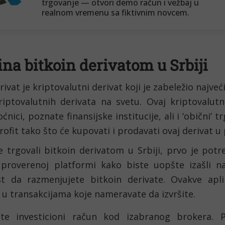
na bitkoin derivatom u Srbiji
rivat je kriptovalutni derivat koji je zabeležio najveći
riptovalutnih derivata na svetu. Ovaj kriptovalutn
nici, poznate finansijske institucije, ali i ‘obični’ tr
ofit tako što će kupovati i prodavati ovaj derivat u
e trgovali bitkoin derivatom u Srbiji, prvo je potr
proverenoj platformi kako biste uopšte izašli na t
 da razmenjujete bitkoin derivate. Ovakve aplik
 u transakcijama koje nameravate da izvršite.
ite investicioni račun kod izabranog brokera. 