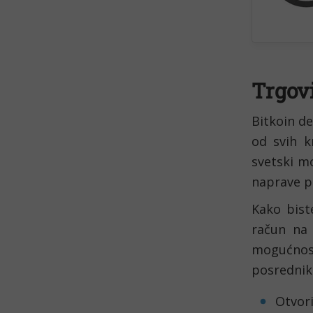
Trgovi
Bitkoin de
od svih k
svetski moć
naprave pr
Kako bist
račun na 
mogućnost
posrednik
Otvor