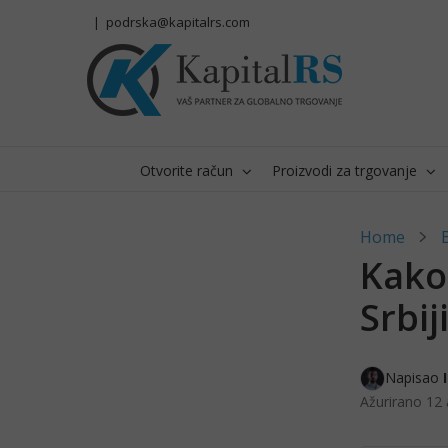
Skip
|
podrska@kapitalrs.com
to
content
Otvorite račun
Proizvodi za trgovanje
Home
Kako
Srbij
Napisao 
Ažurirano
12 