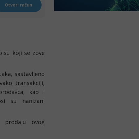
isu koji se zove 
aka, sastavljeno 
akoj transakciji, 
rodavca, kao i 
si su nanizani 
 prodaju ovog 