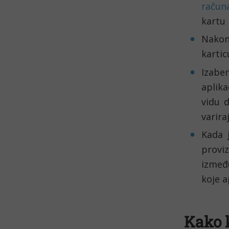
račun
kartu 
Nakon
kartic
Izabe
aplika
vidu d
varira
Kada 
proviz
između
koje a
Kako k