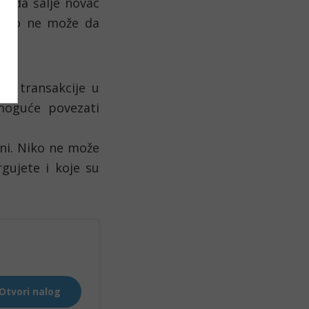
e da šalje novac 
Niko ne može da 
i transakcije u 
moguće povezati 
ni. Niko ne može 
gujete i koje su 