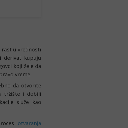
 rast u vrednosti 
i derivat kupuju 
govci koji žele da 
 pravo vreme.
ebno da otvorite 
ržište i dobili 
acije služe kao 
Proces 
otvaranja 