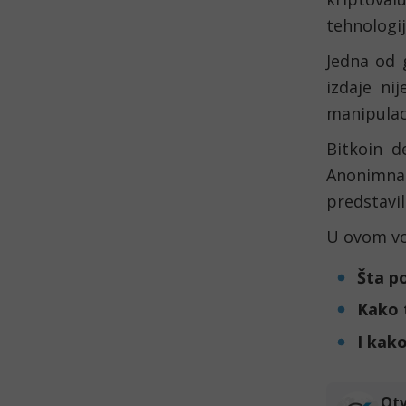
tehnologij
Jedna od g
izdaje nij
manipulaci
Bitkoin de
Anonimna
predstavil
U ovom vo
Šta p
Kako 
I kako