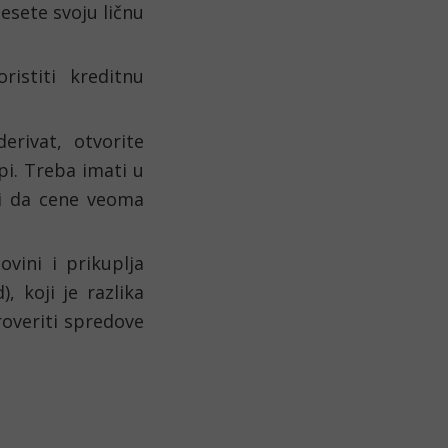
esete svoju ličnu 
istiti kreditnu 
rivat, otvorite 
pi. Treba imati u 
či da cene veoma 
ini i prikuplja 
, koji je razlika 
overiti spredove 