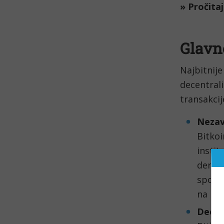
» Pročitaj
Glavne
Najbitnij
decentrali
transakci
Nezav
Bitko
instit
deriv
spoljn
na bil
Decen