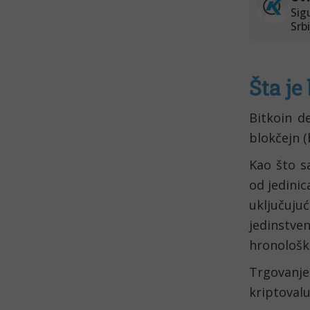
Šta je
Bitkoin d
blokčejn (
Kao što s
od jedinic
uključuj
jedinstv
hronološki
Trgovanj
kriptovalu