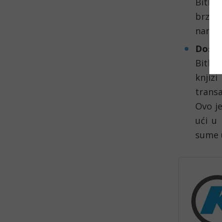
Bitkoi
brzo 
nametn
Dostu
Bitko
knjizi
transa
Ovo je
ući u 
sume u