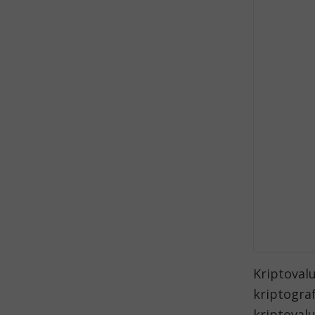
Kriptovalu
kriptogra
kriptoval