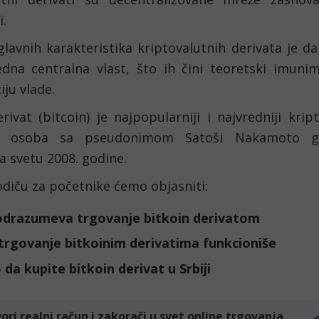
i.
lavnih karakteristika kriptovalutnih derivata je da
edna centralna vlast, što ih čini teoretski imunim 
ju vlade.
rivat (bitcoin) je najpopularniji i najvredniji kript
 osoba sa pseudonimom Satoši Nakamoto ga 
a svetu 2008. godine.
diču za početnike ćemo objasniti: 
odrazumeva trgovanje bitkoin derivatom
trgovanje bitkoinim derivatima funkcioniše
 da kupite bitkoin derivat u Srbiji