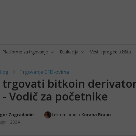
Platforme za trgovanje
Edukacija
Vesti i pregled tržišta
Blog
Trgovanje CFD-ovima
 trgovati bitkoin derivat
i - Vodič za početnike
Igor Zagradanin
Lekturu uradio 
Korana Braun
april, 2024