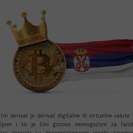
tni derivat je derivat digitalne ili virtuelne valute k
fijom i to je čini gotovo nemogućom za falsif
utni derivati su decentralizovane mreže zasnov