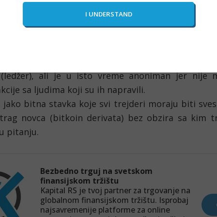
n derivat je decentralizovan jer omogućava svakom
i jeftino, u bilo koje vreme i bilo kome u svetu. 
e ograničenja ko može da učestvuje, a ko ne.
pnost ali i anonimnost
in derivat je javno dostupan jer svako može da vid
 (ledžer), ali je u isto vreme anoniman jer nije 
kcije sa ljudima koji su ih napravili.

 jako bitna stavka koje svi trejderi moraju biti sves
trag novca (bitkoin derivata) bez obzira sa kim tr
 pitanju.