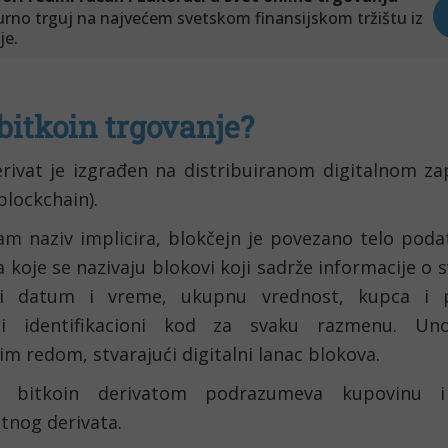
 bitkoin trgovanje?
erivat je izgrađen na distribuiranom digitalnom zap
blockchain).
am naziv implicira, blokčejn je povezano telo podat
a koje se nazivaju blokovi koji sadrže informacije o sv
ući datum i vreme, ukupnu vrednost, kupca i p
eni identifikacioni kod za svaku razmenu. Uno
m redom, stvarajući digitalni lanac blokova.
e bitkoin derivatom podrazumeva kupovinu i
tnog derivata.