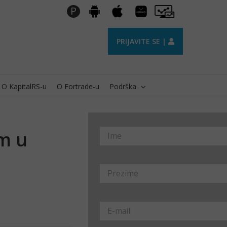
Huawei
Pro
P
Android
Apple
AppGallery
Trader
PRIJAVITE SE |
O KapitalRS-u
O Fortrade-u
Podrška
om u