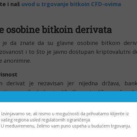
te i naš 
uvod u trgovanje bitkoin CFD-ovima
 osobine bitkoin derivata
e je da znate da su glavne osobine bitkoin deriva
zovanost i to što je javno dostupan kriptovalutni de
je anonimne.
isnost
in derivat je nezavisan jer nijedna država, banka 
ucija ne može da kontroliše ili manipuliše mrežom koj
at. Drugim rečima, investitori mogu da kupuju, pr
e e-novčanike i primaju bitkoin derivate bez potrebe
Izvinjavamo se, ali nismo u mogućnosti da prihvatamo klijente iz
o koga.
vašeg regiona usled regulatornih ograničenja.
U međuvremenu, želimo vam puno uspeha u budućem trgovanju.
tralizovanost