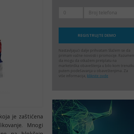
Nastavljajući dalje prihvatam
Slažem se da
primam važne novosti i promocije. Razume
da mogu da otkažem pretplatu na
marketinška obaveštenja u bilo kom trenutk
putem podešavanja u obaveštenjima. Za
više informacija,
kliknite ovde
oja je zaštićena 
ikovanje. Mnogi 
ane na blokčejn 