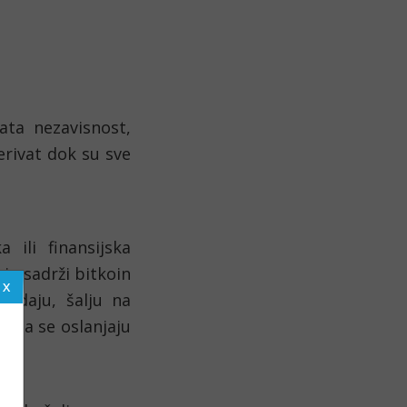
ta nezavisnost, 
rivat dok su sve 
ili finansijska 
a sadrži bitkoin 
odaju, šalju na 
 da se oslanjaju 