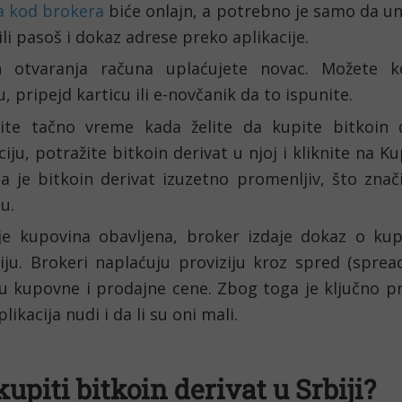
a kod brokera
 biće onlajn, a potrebno je samo da un
ili pasoš i dokaz adrese preko aplikacije.
 otvaranja računa uplaćujete novac. Možete kor
u, pripejd karticu ili e-novčanik da to ispunite.
rite tačno vreme kada želite da kupite bitkoin de
ciju, potražite bitkoin derivat u njoj i kliknite na Ku
a je bitkoin derivat izuzetno promenljiv, što zna
ju.
je kupovina obavljena, broker izdaje dokaz o kupov
iju. Brokeri naplaćuju proviziju kroz spred (spread)
 kupovne i prodajne cene. Zbog toga je ključno pr
plikacija nudi i da li su oni mali.
upiti bitkoin derivat u Srbiji?