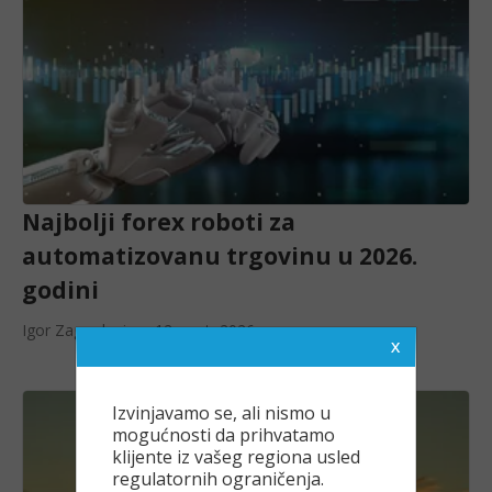
Najbolji forex roboti za
automatizovanu trgovinu u 2026.
godini
Igor Zagradanin
12 mart, 2026
Izvinjavamo se, ali nismo u
mogućnosti da prihvatamo
klijente iz vašeg regiona usled
regulatornih ograničenja.