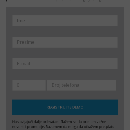
razlici na indekse online u našem vodiču za početnike.
Nastavljajući dalje prihvatam
Slažem se da primam važne
novosti i promocije. Razumem da mogu da otkažem pretplatu