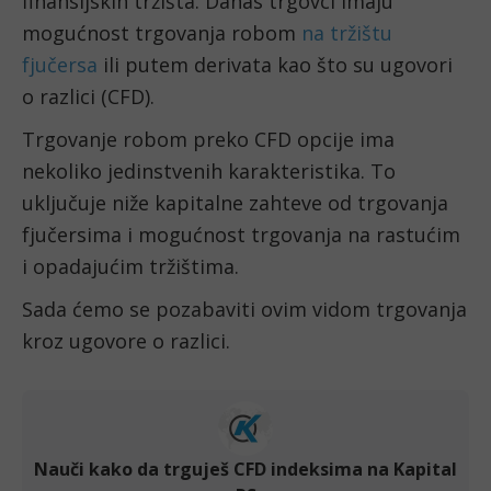
finansijskih tržišta. Danas trgovci imaju 
mogućnost trgovanja robom 
na tržištu 
fjučersa
 ili putem derivata kao što su ugovori 
o razlici (CFD).
Trgovanje robom preko CFD opcije ima 
nekoliko jedinstvenih karakteristika. To 
uključuje niže kapitalne zahteve od trgovanja 
fjučersima i mogućnost trgovanja na rastućim 
i opadajućim tržištima.
Sada ćemo se pozabaviti ovim vidom trgovanja 
kroz ugovore o razlici.