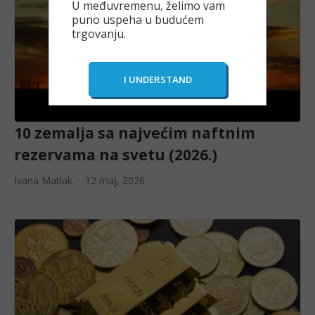
U međuvremenu, želimo vam
puno uspeha u budućem
trgovanju.
10 zemalja sa najvećim naftnim
rezervama na svetu (2026.)
Ivana Matlak
12 maj, 2026