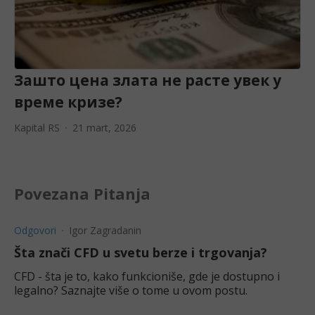
Зашто цена злата не расте увек у
време кризе?
Kapital RS
21 mart, 2026
Povezana Pitanja
Odgovori
Igor Zagradanin
Šta znači CFD u svetu berze i trgovanja?
CFD - šta je to, kako funkcioniše, gde je dostupno i
legalno? Saznajte više o tome u ovom postu.