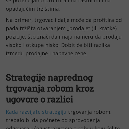
se potencijalno profitira i na rastućim i na 
opadajućim tržištima.
Na primer, trgovac i dalje može da profitira od 
pada tržišta otvaranjem „prodaje“ (ili kratke) 
pozicije, što znači da imaju nameru da prodaju 
visoko i otkupe nisko. Dobit će biti razlika 
između prodajne i nabavne cene.
Strategije naprednog 
trgovanja robom kroz 
ugovore o razlici
Kada razvijate strategiju
 trgovanja robom, 
trebalo bi da počnete od sprovođenja 
odgovarajućeg istraživanja o robi u koju želite 