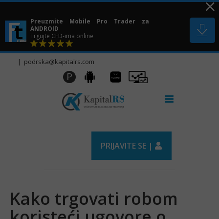
Skip
to
Preuzmite Mobile Pro Trader za
content
ANDROID
Trgujte CFD-ima online
|
podrska@kapitalrs.com
Huawei
Pro
P
Android
AppGallery
Trader
PRIJAVITE SE |
Kako trgovati robom
koristeći ugovore o