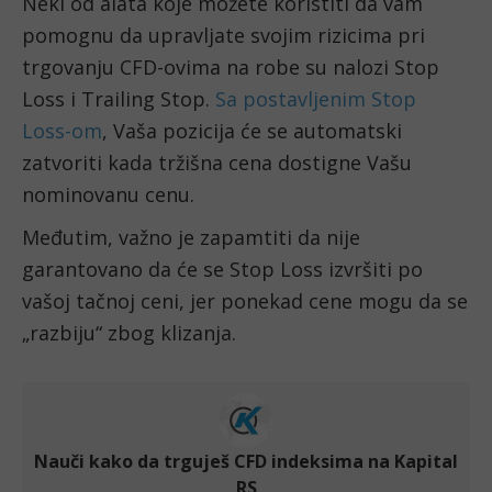
Neki od alata koje možete koristiti da vam 
pomognu da upravljate svojim rizicima pri 
trgovanju CFD-ovima na robe su nalozi Stop 
Loss i Trailing Stop. 
Sa postavljenim Stop 
Loss-om
, Vaša pozicija će se automatski 
zatvoriti kada tržišna cena dostigne Vašu 
nominovanu cenu.
Međutim, važno je zapamtiti da nije 
garantovano da će se Stop Loss izvršiti po 
vašoj tačnoj ceni, jer ponekad cene mogu da se 
„razbiju“ zbog klizanja.