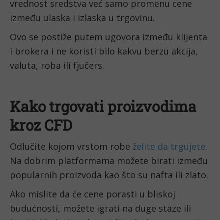
vrednost sredstva već samo promenu cene 
između ulaska i izlaska u trgovinu.
Ovo se postiže putem ugovora između klijenta 
i brokera i ne koristi bilo kakvu berzu akcija, 
valuta, roba ili fjučers.
Kako trgovati proizvodima 
kroz CFD
Odlučite kojom vrstom robe 
želite da trgujete
. 
Na dobrim platformama možete birati između 
popularnih proizvoda kao što su nafta ili zlato.
Ako mislite da će cene porasti u bliskoj 
budućnosti, možete igrati na duge staze ili 