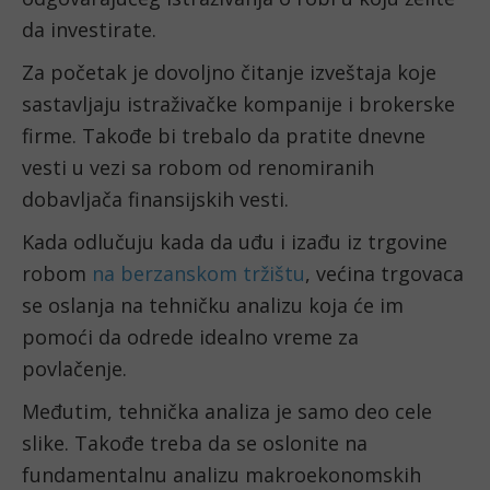
da investirate.
Za početak je dovoljno čitanje izveštaja koje 
sastavljaju istraživačke kompanije i brokerske 
firme. Takođe bi trebalo da pratite dnevne 
vesti u vezi sa robom od renomiranih 
dobavljača finansijskih vesti.
Kada odlučuju kada da uđu i izađu iz trgovine 
robom 
na berzanskom tržištu
, većina trgovaca 
se oslanja na tehničku analizu koja će im 
pomoći da odrede idealno vreme za 
povlačenje.
Međutim, tehnička analiza je samo deo cele 
slike. Takođe treba da se oslonite na 
fundamentalnu analizu makroekonomskih 