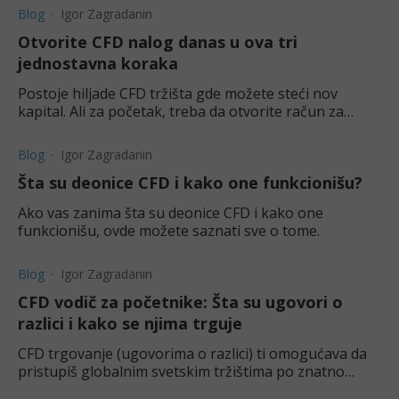
Blog
Igor Zagradanin
Otvorite CFD nalog danas u ova tri
jednostavna koraka
Postoje hiljade CFD tržišta gde možete steći nov
kapital. Ali za početak, treba da otvorite račun za
trgovanje kod pouzdanog brokera.
Blog
Igor Zagradanin
Šta su deonice CFD i kako one funkcionišu?
Ako vas zanima šta su deonice CFD i kako one
funkcionišu, ovde možete saznati sve o tome.
Blog
Igor Zagradanin
CFD vodič za početnike: Šta su ugovori o
razlici i kako se njima trguje
CFD trgovanje (ugovorima o razlici) ti omogućava da
pristupiš globalnim svetskim tržištima po znatno
manjoj ceni. Otkrij kako najbolje da ih iskoristiš.