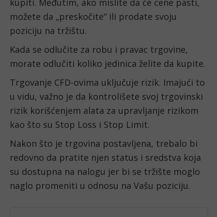
kupiti. Međutim, ako mislite da će cene pasti, 
možete da „preskočite“ ili prodate svoju 
poziciju na tržištu.
Kada se odlučite za robu i pravac trgovine, 
morate odlučiti koliko jedinica želite da kupite.
Trgovanje CFD-ovima uključuje rizik. Imajući to 
u vidu, važno je da kontrolišete svoj trgovinski 
rizik korišćenjem alata za upravljanje rizikom 
kao što su Stop Loss i Stop Limit.
Nakon što je trgovina postavljena, trebalo bi 
redovno da pratite njen status i sredstva koja 
su dostupna na nalogu jer bi se tržište moglo 
naglo promeniti u odnosu na Vašu poziciju.