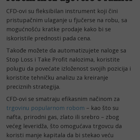
CFD-ovi su fleksibilan instrument koji čini 
pristupačnim ulaganje u fjučerse na robu, sa 
mogućnošću kratke prodaje kako bi se 
iskoristile prednosti pada cena.
Takođe možete da automatizujete naloge sa 
Stop Loss i Take Profit nalozima, koristite 
polugu da povećate izloženost svojih pozicija i 
koristite tehničku analizu za kreiranje 
preciznih strategija.
CFD-ovi se smatraju efikasnim načinom za 
trgovinu popularnom robom
 – kao što su 
nafta, prirodni gas, zlato ili srebro – zbog 
većeg leveridža, što omogućava trgovcu da 
koristi manje kapitala da bi stekao veću 