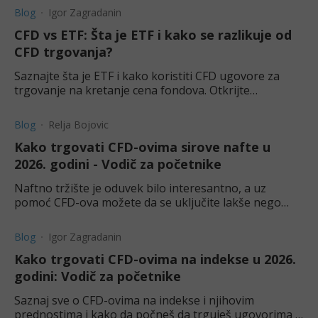
Blog
Igor Zagradanin
CFD vs ETF: Šta je ETF i kako se razlikuje od
CFD trgovanja?
Saznajte šta je ETF i kako koristiti CFD ugovore za
trgovanje na kretanje cena fondova. Otkrijte
prednosti, rizike i kako ostvariti profit u oba smera.
Blog
Relja Bojovic
Kako trgovati CFD-ovima sirove nafte u
2026. godini - Vodič za početnike
Naftno tržište je oduvek bilo interesantno, a uz
pomoć CFD-ova možete da se uključite lakše nego
ikada. Pogledajte naš vodič da savladate trgovanje
naftom.
Blog
Igor Zagradanin
Kako trgovati CFD-ovima na indekse u 2026.
godini: Vodič za početnike
Saznaj sve o CFD-ovima na indekse i njihovim
prednostima i kako da počneš da trguješ ugovorima o