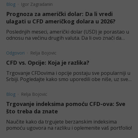
Blog
Igor Zagradanin
Prognoza za američki dolar: Da li vredi
ulagati u CFD američkog dolara u 2026?
Poslednjih meseci, američki dolar (USD) je porastao u
odnosu na većinu drugih valuta. Da li ovo znači da
treba trgovati dolarom kroz ugovore za razliku?
Odgovori
Relja Bojovic
CFD vs. Opcije: Koja je razlika?
Trgovanje CFDovima i opcije postaju sve popularniji u
Srbiji. Pogledajte kako smo uporedili obe niše, uz sve
prednosti i mane.
Blog
Relja Bojovic
Trgovanje indeksima pomoću CFD-ova: Sve
što treba da znate
Naučite kako da trgujete berzanskim indeksima
pomoću ugovora na razliku i oplemenite vaš portfolio!