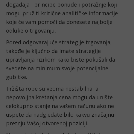
događaja i principe ponude i potražnje koji 
mogu pružiti kritične analitičke informacije 
koje će vam pomoći da donesete najbolje 
odluke o trgovanju.
Pored odgovarajuće strategije trgovanja, 
takođe je ključno da imate strategije 
upravljanja rizikom kako biste pokušali da 
svedete na minimum svoje potencijalne 
gubitke.
Tržišta robe su veoma nestabilna, a 
nepovoljna kretanja cena mogu da unište 
celokupno stanje na vašem računu ako ne 
uspete da nadgledate bilo kakvu značajnu 
pretnju Vašoj otvorenoj poziciji.