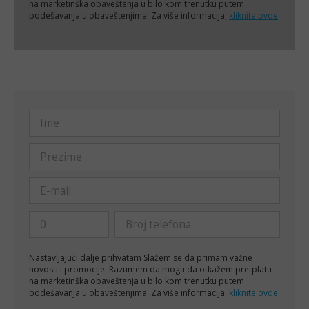
na marketinška obaveštenja u bilo kom trenutku putem
podešavanja u obaveštenjima. Za više informacija,
kliknite ovde
Nastavljajući dalje prihvatam
Slažem se da primam važne
novosti i promocije. Razumem da mogu da otkažem pretplatu
na marketinška obaveštenja u bilo kom trenutku putem
podešavanja u obaveštenjima. Za više informacija,
kliknite ovde