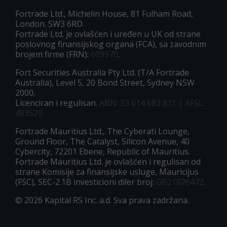
Fortrade Ltd., Michelin House, 81 Fulham Road,
London. SW3 6RD.
Fortrade Ltd. je ovlašćen i uređen u UK od strane
poslovnog finansijskog organa (FCA), sa zavodnim
brojem firme (FRN):
609970
.
Fort Securities Australia Pty Ltd. (T/A Fortrade
Australia), Level 5, 20 Bond Street, Sydney NSW
2000.
Licenciran i regulisan.
ABN: 33 614 683 831 | AFSL:
493520.
Fortrade Mauritius Ltd., The Cyberati Lounge,
Ground Floor, The Catalyst, Silicon Avenue, 40
Cybercity, 72201 Ebene, Republic of Mauritius.
Fortrade Mauritius Ltd. je ovlašćen i regulisan od
strane Komisije za finansijske usluge, Mauricijus
(FSC), SEC-2.1B investicioni diler broj:
GB21026472
.
© 2026 Kapital RS Inc. a.d. Sva prava zadržana.