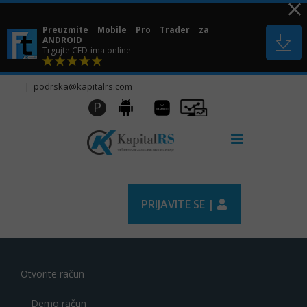
Skip
to
Preuzmite Mobile Pro Trader za
content
ANDROID
Trgujte CFD-ima online
|
podrska@kapitalrs.com
Huawei
Pro
P
Android
AppGallery
Trader
PRIJAVITE SE |
Otvorite račun
Demo račun