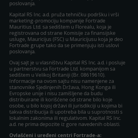
poslovanja.
Kapital RS Inc. a.d. pruža tehničku podršku i vrši
marketing-promociju kompanije Fortrade
Mauritius Ltd. sa sedištem u Florealu, koja je
registrovana od strane Komisije za finansijske
usluge, Mauricijus (FSC) u Mauricijusu koja je deo
Fortrade grupe tako da se primenjuju isti uslovi
poslovanja.
Ovaj sajt je u vlasništvu Kapital RS Inc. a.d. i posluje
u partnerstvu sa Fortrade Ltd. kompanijom sa
sedištem u Velikoj Britaniji (Br. 08619610).
Informacije na ovom sajtu nisu namenjene za
stanovnike Sjedinjenih Država, Hong Konga ili
Evropske unije i nisu zamišljene da budu
distribuirane ili korišćene od strane bilo koje
osobe, u bilo kojoj državi ili jurisdikciji u kojima bi
takva distribucija ili upotreba bila u suprotnosti s
lokalnim zakonima ili regulativom. Kapital RS Inc.
a.d. ne prima depozite iz gore navedenih oblasti.
Ovlašćeni i uređeni centri Fortrade-a: