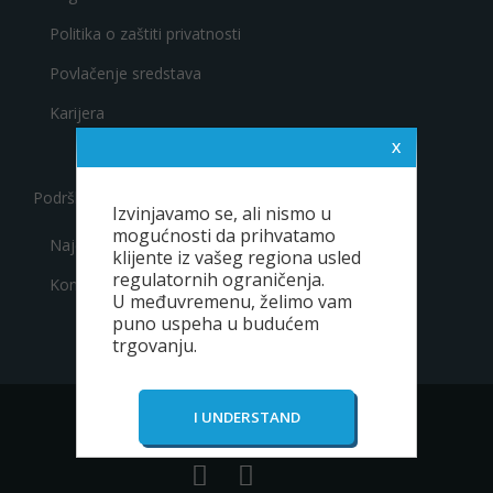
Politika o zaštiti privatnosti
Povlačenje sredstava
Karijera
Podrška
Izvinjavamo se, ali nismo u
mogućnosti da prihvatamo
Najčešća pitanja
klijente iz vašeg regiona usled
regulatornih ograničenja.
Kontakt
U međuvremenu, želimo vam
puno uspeha u budućem
trgovanju.