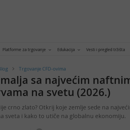
Platforme za trgovanje
Edukacija
Vesti i pregled tržišta
Blog
Trgovanje CFD-ovima
emalja sa najvećim naftni
rvama na svetu (2026.)
ije crno zlato? Otkrij koje zemlje sede na najve
 sveta i kako to utiče na globalnu ekonomiju.