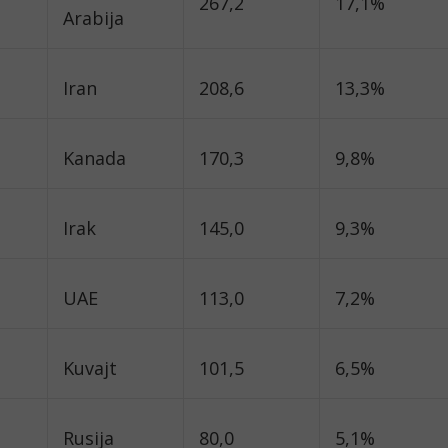
267,2
17,1%
Arabija
Iran
208,6
13,3%
Kanada
170,3
9,8%
Irak
145,0
9,3%
UAE
113,0
7,2%
Kuvajt
101,5
6,5%
Rusija
80,0
5,1%