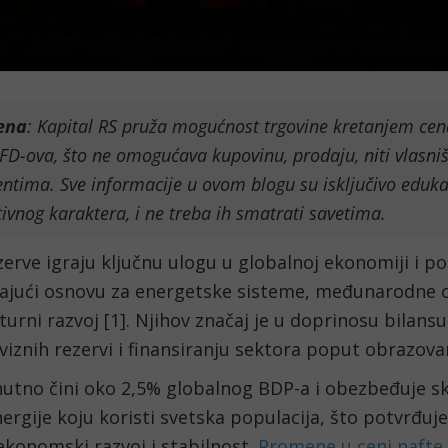
ena
: Kapital RS pruža mogućnost trgovine kretanjem ce
D-ova, što ne omogućava kupovinu, prodaju, niti vlasn
ntima. Sve informacije u ovom blogu su isključivo eduka
ivnog karaktera, i ne treba ih smatrati savetima.
erve igraju ključnu ulogu u globalnoj ekonomiji i poli
jajući osnovu za energetske sisteme, međunarodne 
turni razvoj [1]. Njihov značaj je u doprinosu bilansu
viznih rezervi i finansiranju sektora poput obrazovan
nutno čini oko 2,5% globalnog BDP-a i obezbeđuje s
rgije koju koristi svetska populacija, što potvrđuje
ekonomski razvoj i stabilnost.
Promene u ceni nafte