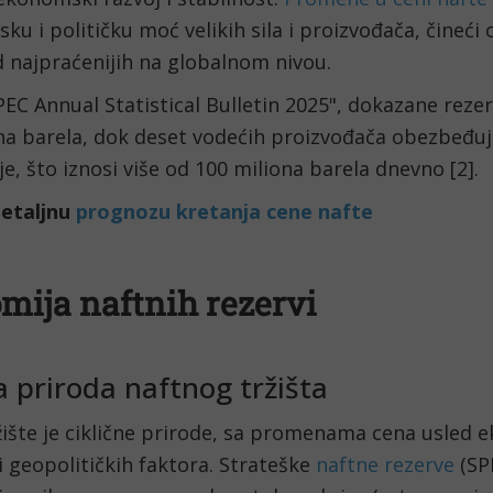
jsku i političku moć velikih sila i proizvođača, čineći 
 najpraćenijih na globalnom nivou.
C Annual Statistical Bulletin 2025", dokazane rezer
iona barela, dok deset vodećih proizvođača obezbeđu
e, što iznosi više od 100 miliona barela dnevno [2].
detaljnu
prognozu kretanja cene nafte
mija naftnih rezervi
a priroda naftnog tržišta
žište je ciklične prirode, sa promenama cena usled 
 i geopolitičkih faktora. Strateške
naftne rezerve
(SPR