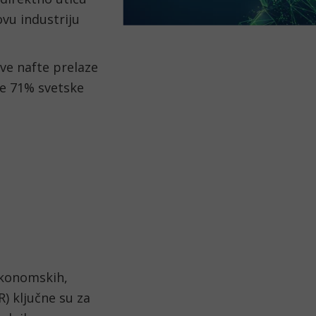
ovu industriju
ve nafte prelaze
je 71% svetske
ekonomskih,
) ključne su za