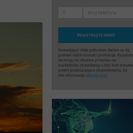
Nastavljajući dalje prihvatam
Slažem se da
primam važne novosti i promocije. Razume
da mogu da otkažem pretplatu na
marketinška obaveštenja u bilo kom trenutk
putem podešavanja u obaveštenjima. Za
više informacija,
kliknite ovde