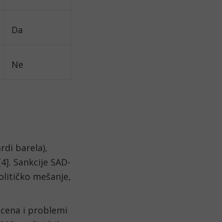
Da
Ne
di barela),
4]. Sankcije SAD-
političko mešanje,
 cena i problemi