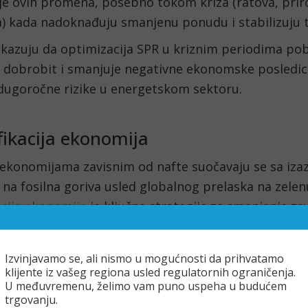
je ovih promena, posebno tokom kriza (ratova, prir
) kada nadoknađuju smanjenu ponudu i stabilizuju tr
okazuju da optimizacija SPR u kriznim periodima pob
 dobrobit i smanjuje negativne ekonomske posledic
dugoročne rizike u energetskom sektoru.
fikacija ekonomija
 ekonomijama zavisnim od nafte suočavaju se sa iz
 na fosilna goriva usled globalnog prelaska na zelen
acija ekonomije
je ključna strategija za smanjenje zav
 otpornosti.
Izvinjavamo se, ali nismo u mogućnosti da prihvatamo
klijente iz vašeg regiona usled regulatornih ograničenja.
U međuvremenu, želimo vam puno uspeha u budućem
trgovanju.