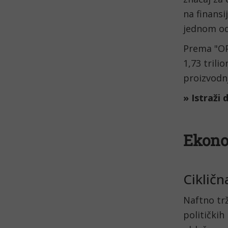
na finansi
jednom od
Prema "OPE
1,73 tril
proizvodnj
» Istraži 
Ekono
Cikličn
Naftno tr
političkih