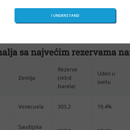
malja sa najvećim rezervama na
Rezerve
Udeo u
Zemlja
(mlrd
svetu
barela)
Venecuela
303,2
19,4%
Saudijska