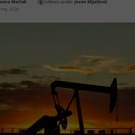
Ivana Matlak
Lekturu uradio 
Jovan Mijailović
maj, 2026