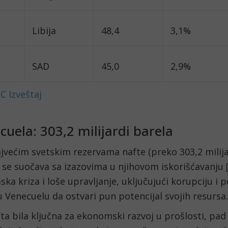
Libija
48,4
3,1%
SAD
45,0
2,9%
C Izveštaj
cuela: 303,2 milijardi barela
većim svetskim rezervama nafte (preko 303,2 milijar
se suočava sa izazovima u njihovom iskorišćavanju [
ka kriza i loše upravljanje, uključujući korupciju i 
 Venecuelu da ostvari pun potencijal svojih resursa.
fta bila ključna za ekonomski razvoj u prošlosti, pad