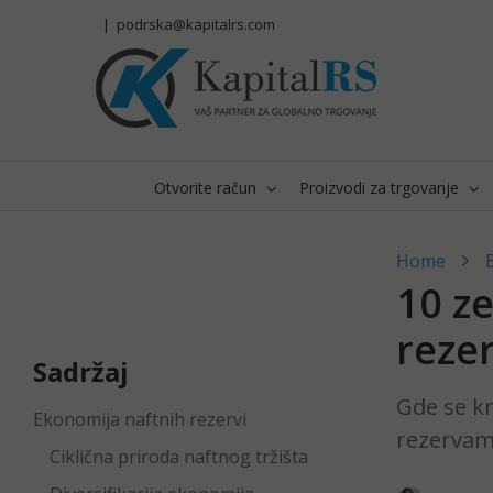
Skip
|
podrska@kapitalrs.com
to
content
Otvorite račun
Proizvodi za trgovanje
Home
10 z
reze
Sadržaj
Gde se kr
Ekonomija naftnih rezervi
rezervama
Ciklična priroda naftnog tržišta