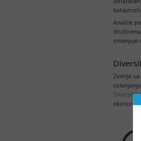
ublažavan
katastrofa
Analize p
društvenu
smanjuje 
Diversi
Zemlje sa
oslanjanja
Diversifik
ekonomske