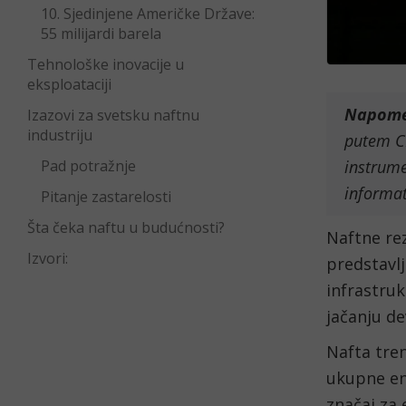
10. Sjedinjene Američke Države:
55 milijardi barela
Tehnološke inovacije u
eksploataciji
Napom
Izazovi za svetsku naftnu
industriju
putem CF
instrume
Pad potražnje
informat
Pitanje zastarelosti
Šta čeka naftu u budućnosti?
Naftne rez
Izvori:
predstavl
infrastruk
jačanju de
Nafta tre
ukupne ene
značaj za 