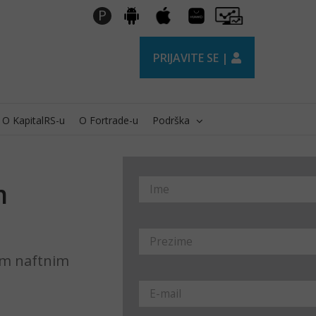
Huawei
Pro
P
Android
Apple
AppGallery
Trader
PRIJAVITE SE |
O KapitalRS-u
O Fortrade-u
Podrška
m
ćim naftnim