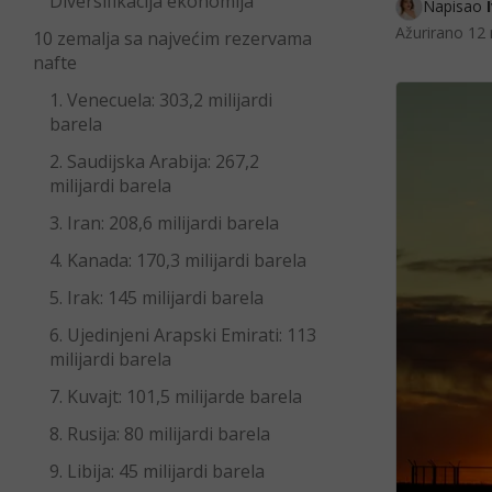
Diversifikacija ekonomija
Napisao 
Ažurirano
12 
10 zemalja sa najvećim rezervama
nafte
1. Venecuela: 303,2 milijardi
barela
2. Saudijska Arabija: 267,2
milijardi barela
3. Iran: 208,6 milijardi barela
4. Kanada: 170,3 milijardi barela
5. Irak: 145 milijardi barela
6. Ujedinjeni Arapski Emirati: 113
milijardi barela
7. Kuvajt: 101,5 milijarde barela
8. Rusija: 80 milijardi barela
9. Libija: 45 milijardi barela