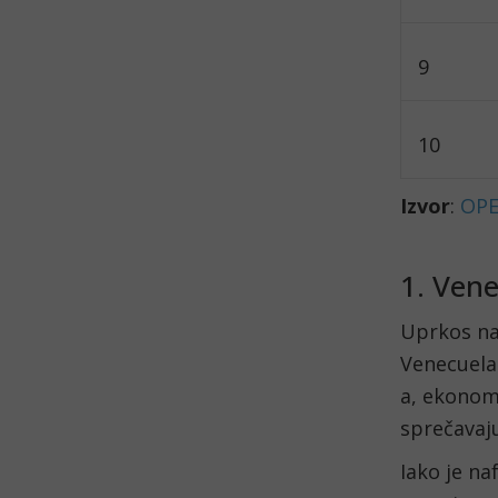
9
10
Izvor
:
OPE
1. Vene
Uprkos naj
Venecuela 
a, ekonoms
sprečavaju
Iako je na