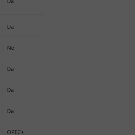
Da
Da
Ne
Da
Da
Da
OPEC+