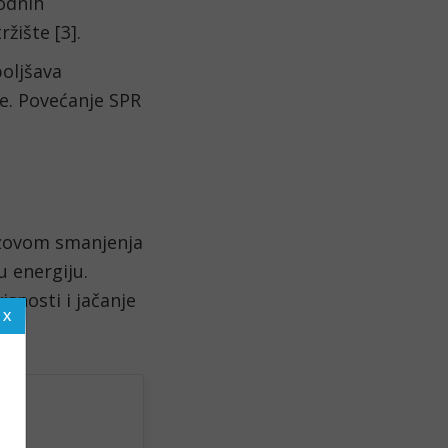
odnih
žište [3].
oljšava
e. Povećanje SPR
azovom smanjenja
u energiju.
isnosti i jačanje