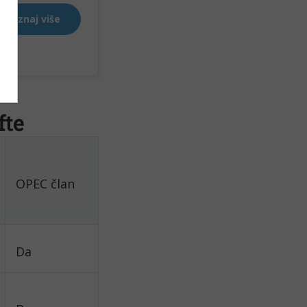
fte
OPEC član
Da