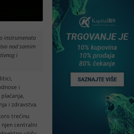
na instrumenata
ištvo nad samim
tivnog i
tici,
odnose i
 plaćanja,
ja i zdravstva.
koro trećinu
 njen centralni
direktno utiču