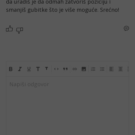
da uradiš je da odmah zatvoriš poziciju i 
smanjiš gubitke što je više moguće. Srećno! 
Napiši odgovor