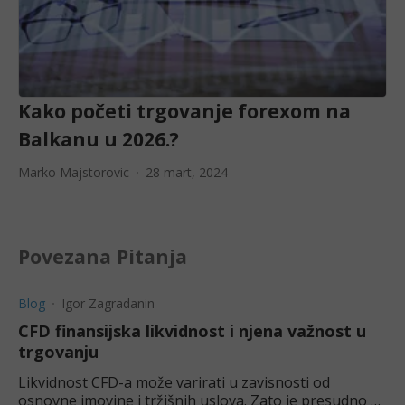
Kako početi trgovanje forexom na
Balkanu u 2026.?
Marko Majstorovic
28 mart, 2024
Povezana Pitanja
Blog
Igor Zagradanin
CFD finansijska likvidnost i njena važnost u
trgovanju
Likvidnost CFD-a može varirati u zavisnosti od
osnovne imovine i tržišnih uslova. Zato je presudno da