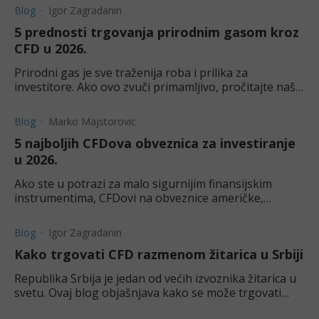
Blog
Igor Zagradanin
5 prednosti trgovanja prirodnim gasom kroz
CFD u 2026.
Prirodni gas je sve traženija roba i prilika za
investitore. Ako ovo zvuči primamljivo, pročitajte naš
blog o prednostima CFD trgovanja prirodnim gasom.
Blog
Marko Majstorovic
5 najboljih CFDova obveznica za investiranje
u 2026.
Ako ste u potrazi za malo sigurnijim finansijskim
instrumentima, CFDovi na obveznice američke,
nemačke, britanske i drugih vlada su odličan izbor.
Uverite se.
Blog
Igor Zagradanin
Kako trgovati CFD razmenom žitarica u Srbiji
Republika Srbija je jedan od većih izvoznika žitarica u
svetu. Ovaj blog objašnjava kako se može trgovati
žitaricama kroz ugovore za razliku u Srbiji.