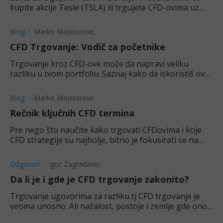
kupite akcije Tesle (TSLA) ili trgujete CFD-ovima uz
manji početni kapital. Vodič za početnike.
Blog
Marko Majstorovic
CFD Trgovanje: Vodič za početnike
Trgovanje kroz CFD-ove može da napravi veliku
razliku u tvom portfoliu. Saznaj kako da iskoristiš ove
finansijske derivate do maksimuma.
Blog
Marko Majstorovic
Rečnik ključnih CFD termina
Pre nego što naučite kako trgovati CFDovima i koje
CFD strategije su najbolje, bitno je fokusirati se na
osnove. Zato se danas fokusiramo na CFD
terminologiju.
Odgovori
Igor Zagradanin
Da li je i gde je CFD trgovanje zakonito?
Trgovanje ugovorima za razliku tj CFD trgovanje je
veoma unosno. Ali nažalost, postoje i zemlje gde ono
nije dozvoljeno.