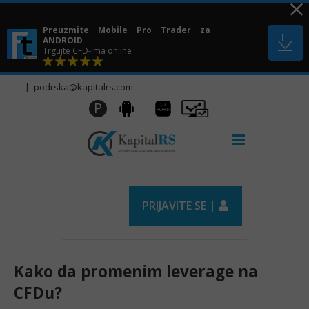
Skip
to
Preuzmite Mobile Pro Trader za
content
ANDROID
Trgujte CFD-ima online
|
podrska@kapitalrs.com
Huawei
Pro
P
Android
AppGallery
Trader
PRIJAVITE SE |
Kako da promenim leverage na
CFDu?