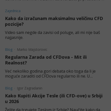
znate što više o CFD likvidnosti i svemu što na nju
utiče.
Zajednica
Kako da izračunam maksimalnu veličinu CFD
pozicije?
Video sam negde da zavisi od poluge, ali mi nije baš
najjasnije.
Blog
Marko Majstorovic
Regularna Zarada od CFDova - Mit ili
Realnost?
Već nekoliko godina gori debata oko toga da li je
moguće zaraditi od CFDova regularno ili ne. U
današnjem članku KapitalRS istražuje upravo to.
Blog
Igor Zagradanin
Kako Kupiti Akcije Tesle (ili CFD-ove) u Srbiji
u 2026
Želite da trgujete Teslom iz Srbije? Naučite kako da