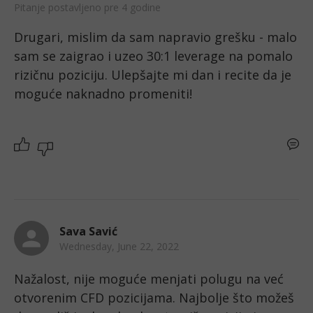
Pitanje postavljeno pre 4 godine
Drugari, mislim da sam napravio grešku - malo 
sam se zaigrao i uzeo 30:1 leverage na pomalo 
rizičnu poziciju. Ulepšajte mi dan i recite da je 
moguće naknadno promeniti! 
Sava Savić
Wednesday, June 22, 2022
Nažalost, nije moguće menjati polugu na već 
otvorenim CFD pozicijama. Najbolje što možeš 