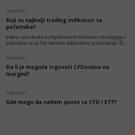
Zajednica
Koji su najbolji trading indikatori za
početnike?
Video sam dosta komplikovanih termina i strategija, i
bukvalno ni za šta nemam adekvatno predznanje. Šta
da radim kao početnika? Ima li nekih indikatora koje
biste mi preporučili?
Zajednica
Da li je moguće trgovati CFDovima na
margini?
Zajednica
Gde mogu da nađem quote za CFD i ETF?