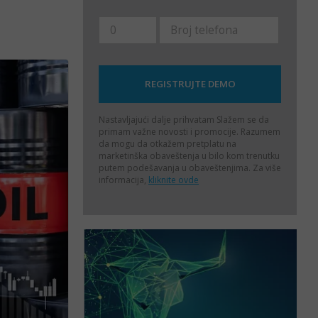
Nastavljajući dalje prihvatam
Slažem se da
primam važne novosti i promocije. Razumem
da mogu da otkažem pretplatu na
marketinška obaveštenja u bilo kom trenutku
putem podešavanja u obaveštenjima. Za više
informacija,
kliknite ovde