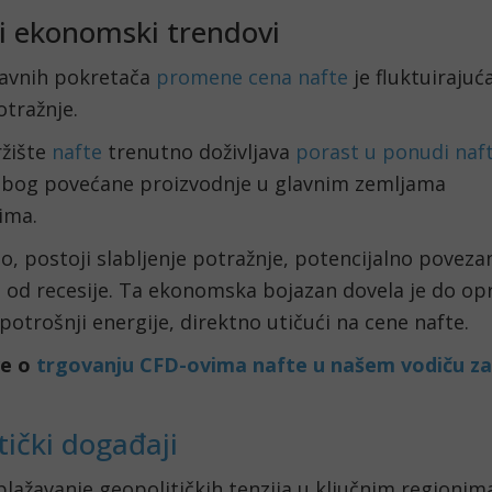
i ekonomski trendovi
lavnih pokretača
promene cena nafte
je fluktuirajuć
otražnje.
ržište
nafte
trenutno doživljava
porast u ponudi naf
zbog povećane proizvodnje u glavnim zemljama
čima.
, postoji slabljenje potražnje, potencijalno poveza
 od recesije. Ta ekonomska bojazan dovela je do o
potrošnji energije, direktno utičući na cene nafte.
ve o
trgovanju CFD-ovima nafte u našem vodiču za
tički događaji
ažavanje geopolitičkih tenzija u ključnim regionima