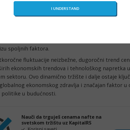
acije na tržištu
irove nafte je rezultat globalnih ekonomskih prome
e stabilnosti i napretka specifičnih za naftnu industr
d naglašava nestabilnu prirodu tržišta nafte, gde s
zu spoljnih faktora.
tkoročne fluktuacije neizbežne, dugoročni trend cen
 širih ekonomskih trendova i tehnološkog napretka 
 sektoru. Ovo dinamično tržište i dalje ostaje ključ
 globalnog ekonomskog zdravlja i značajan faktor u 
politike u budućnosti.