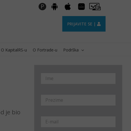
Huawei
Pro
P
Android
Apple
AppGallery
Trader
PRIJAVITE SE |
O KapitalRS-u
O Fortrade-u
Podrška
d je bio