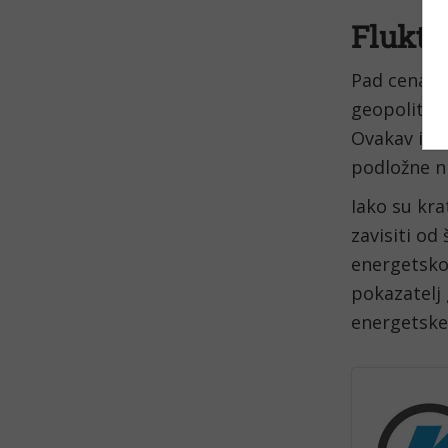
Fluktu
Pad cena s
geopolitičk
Ovakav isho
podložne ni
Iako su kra
zavisiti od
energetskom
pokazatelj
energetske 