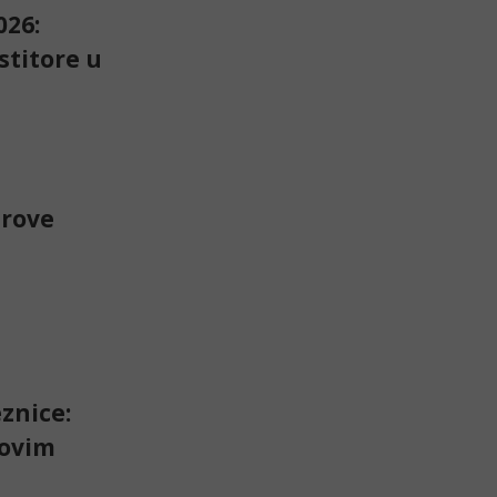
026:
stitore u
irove
znice:
 ovim