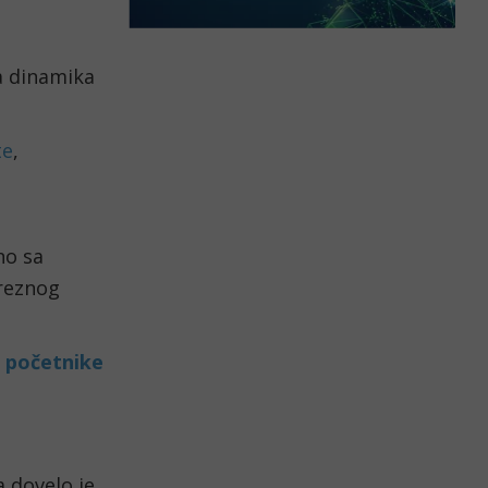
a dinamika
te
,
no sa
preznog
 početnike
 dovelo je