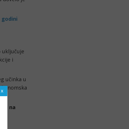
 godini
 uključuje
cije i
eg učinka u
a ekonomska
ete na