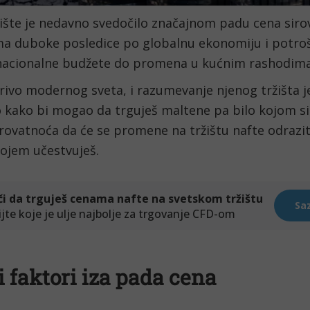
ište je nedavno svedočilo značajnom padu cena sirov
ma duboke posledice po globalnu ekonomiju i potro
 nacionalne budžete do promena u kućnim rashodima
rivo modernog sveta, i razumevanje njenog tržišta j
kako bi mogao da trguješ maltene pa bilo kojom s
erovatnoća da će se promene na tržištu nafte odraziti
kojem učestvuješ.
i faktori iza pada cena