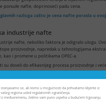
je ponude nafte, doprinoseći padu cena.
 glavnih razloga zašto je cena nafte porasla u ovoj
a industrije nafte
strije nafte, nekoliko faktora je odigralo ulogu. Ovo
tope proizvodnje, napredak u tehnologijama ekstrak
e, kao i promene u politikama OPEC-a.
i su doveli do efikasnijeg procesa proizvodnje i već
i, zasićujući tržište viškom ponude. Prateći osnovn
o automatski znači pad cena.
 kako CFD trgovanje funkcioniše
i počnite da trguj
Izvinjavamo se, ali nismo u mogućnosti da prihvatamo klijente iz
vašeg regiona usled regulatornih ograničenja.
tržištima već danas
U međuvremenu, želimo vam puno uspeha u budućem trgovanju.