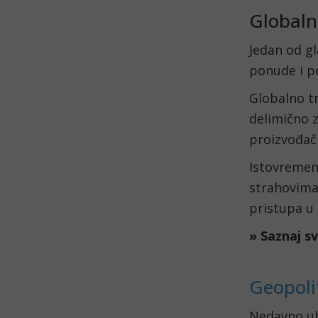
Globaln
Jedan od g
ponude i p
Globalno t
delimično 
proizvođa
Istovremeno
strahovima
pristupa u 
» Saznaj s
Geopoli
Nedavno ubl