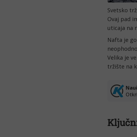
Svetsko trž
Ovaj pad i
uticaja na
Nafta je go
neophodno 
Velika je v
tržište na 
Ključn