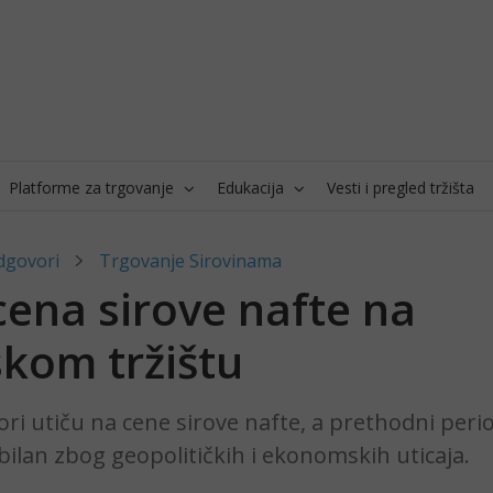
Platforme za trgovanje
Edukacija
Vesti i pregled tržišta
dgovori
Trgovanje Sirovinama
cena sirove nafte na
skom tržištu
ori utiču na cene sirove nafte, a prethodni perio
bilan zbog geopolitičkih i ekonomskih uticaja.