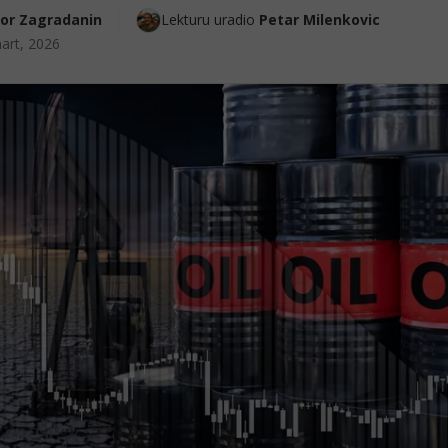
gor Zagradanin
Lekturu uradio 
Petar Milenkovic
art, 2026