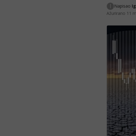
I
Napisao 
I
Ažurirano
11 m