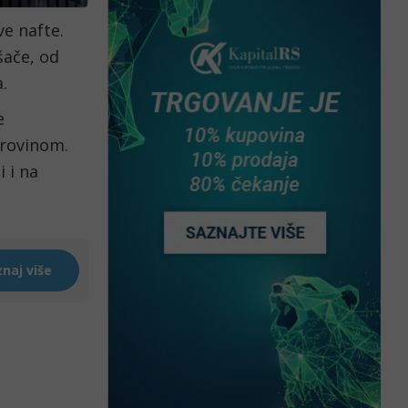
e nafte.
šače, od
.
e
irovinom.
 i na