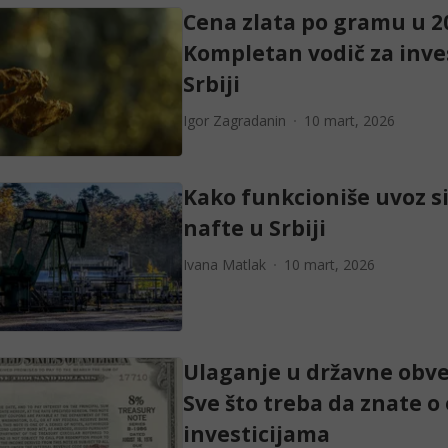
Cena zlata po gramu u 2
Kompletan vodič za inve
Srbiji
Igor Zagradanin
10 mart, 2026
Kako funkcioniše uvoz s
nafte u Srbiji
Ivana Matlak
10 mart, 2026
Ulaganje u državne obve
Sve što treba da znate o
investicijama