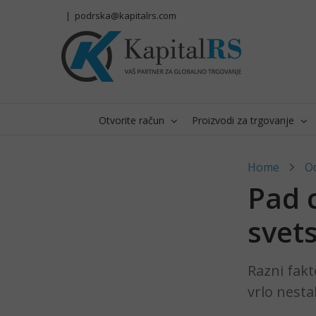
Skip
|
podrska@kapitalrs.com
to
content
Otvorite račun
Proizvodi za trgovanje
Home
O
Pad 
svet
Razni fakt
vrlo nesta