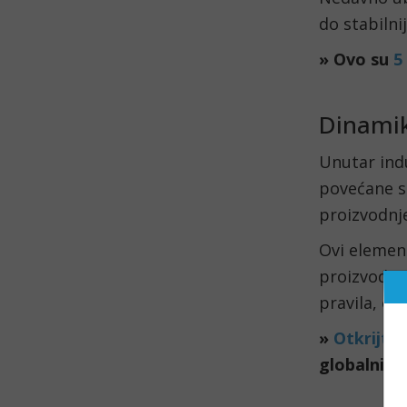
do stabilni
» Ovo su
5
Dinamik
Unutar indu
povećane s
proizvodnj
Ovi element
proizvodnj
pravila, ov
»
Otkrijte
globalnim 